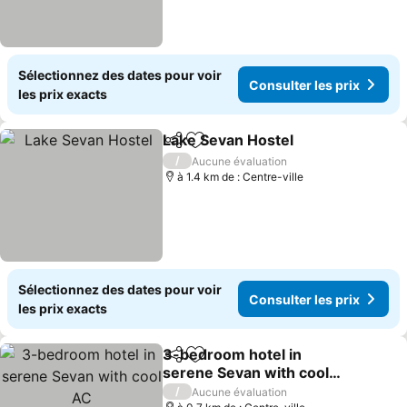
Sélectionnez des dates pour voir
Consulter les prix
les prix exacts
Lake Sevan Hostel
Partager
Ajouter à mes favoris
/
Aucune évaluation
à 1.4 km de : Centre-ville
Sélectionnez des dates pour voir
Consulter les prix
les prix exacts
3-bedroom hotel in
Partager
Ajouter à mes favoris
serene Sevan with cool
AC
/
Aucune évaluation