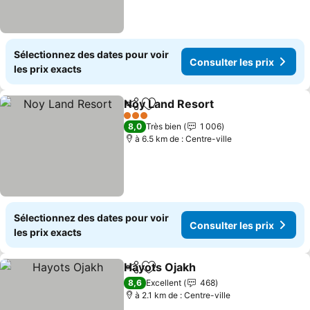
Sélectionnez des dates pour voir
Consulter les prix
les prix exacts
Noy Land Resort
Partager
Ajouter à mes favoris
3 Étoiles
8,0
Très bien
1 006
à 6.5 km de : Centre-ville
Sélectionnez des dates pour voir
Consulter les prix
les prix exacts
Hayots Ojakh
Partager
Ajouter à mes favoris
8,6
Excellent
468
à 2.1 km de : Centre-ville