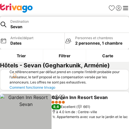
Favoris
Se con
Me
Destination
Sevan
Arrivée/départ
Personnes et chambres
Dates
2 personnes, 1 chambre
Trier
Filtrer
Carte
Hôtels - Sevan (Gegharkunik, Arménie)
Ce référencement par défaut prend en compte l’intérêt probable pour
l’utilisateur, le tarif proposé et la compensation versée par les
annonceurs. Les offres ne sont pas exhaustives.
Comment fonctionne trivago
Garden Inn Resort Sevan
Partager
Ajouter à mes favoris
4 Étoiles
8,6
Excellent
661
à 4.0 km de : Centre-ville
Appartements avec vue sur le jardin et le lac