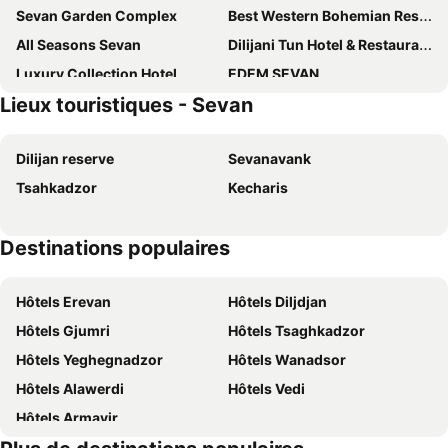
Sevan Garden Complex
Best Western Bohemian Resort
All Seasons Sevan
Dilijani Tun Hotel & Restaurant
Luxury Collection Hotel
EDEM SEVAN
Lieux touristiques - Sevan
Nirvana
Armenia VanSevan Hotel
Vanhotel
Blue Sevan
Dilijan reserve
Sevanavank
Serik & Geora Guesthouse
Vardeni Guesthouse
Tsahkadzor
Kecharis
Sevan Backstage Garden
Cascade Resort Sevan
Leader
Tsovazard Glamping Park Sevan
Destinations populaires
Ararat Resort Tsaghkadzor
Alaska Resort
Best Western Plus Paradise Hotel Dilijan
Cone Hotel Dilijan, By One
Hôtels Erevan
Hôtels Diljdjan
Stonehenge Hotel & Restaurant
Popock Tsaghkadzor
Hôtels Gjumri
Hôtels Tsaghkadzor
Alpina
Alpina Resort by Stellar Hotels, Tsaghkadzor
Hôtels Yeghegnadzor
Hôtels Wanadsor
Ani Forest Hills Hotel and Resort, Dilijan
Faria Boutique Hotel
Hôtels Alawerdi
Hôtels Vedi
Hotel Arevi Gosh
SIA Resort and SPA
Hôtels Armavir
Kecharis Villages
At Roubo's