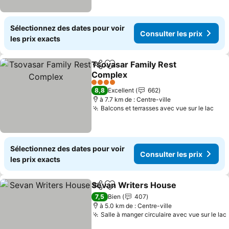
Sélectionnez des dates pour voir
Consulter les prix
les prix exacts
Tsovasar Family Rest
Partager
Ajouter à mes favoris
Complex
4 Étoiles
8,8
Excellent
662
à 7.7 km de : Centre-ville
Balcons et terrasses avec vue sur le lac
Sélectionnez des dates pour voir
Consulter les prix
les prix exacts
Sevan Writers House
Partager
Ajouter à mes favoris
7,5
Bien
407
à 5.0 km de : Centre-ville
Salle à manger circulaire avec vue sur le lac