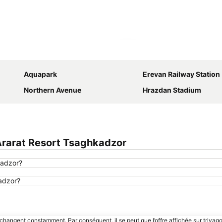
Agrandir la carte
Aquapark
Erevan Railway Station
Northern Avenue
Hrazdan Stadium
rarat Resort Tsaghkadzor
kadzor?
kadzor?
 changent constamment. Par conséquent, il se peut que l’offre affichée sur trivago