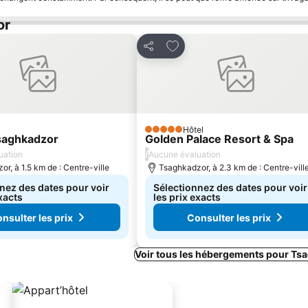
or
r à mes favoris
Ajouter à mes favoris
Partager
Hôtel
5 Étoiles
saghkadzor
Golden Palace Resort & Spa
/
uation
Aucune évaluation
r, à 1.5 km de : Centre-ville
Tsaghkadzor, à 2.3 km de : Centre-vill
nez des dates pour voir
Sélectionnez des dates pour voir
exacts
les prix exacts
nsulter les prix
Consulter les prix
Voir tous les hébergements pour Ts