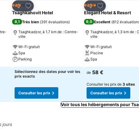
is
Ajouter à mes favoris
Ajouter à mes fav
Hôtel
Hôtel
3 Étoiles
4 Étoiles
Partager
Partager
Tsaghkahovit Hotel
Elegant Hotel & Resort
8,1
9,0
)
Très bien
(
391 évaluations
)
Excellent
(
812 évaluation
tre-
Tsaghkadzor, à 1.7 km de : Centre-
Tsaghkadzor, à 1.3 km de : 
ville
ville
Wi-Fi gratuit
Wi-Fi gratuit
Spa
Piscine
Parking
Spa
Sélectionnez des dates pour voir les
58 €
de
prix exacts
Consulter les prix de
3 sites
Consulter les prix
Consulter les prix
Voir tous les hébergements pour Ts
s jours