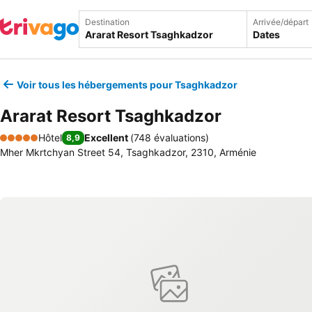
Destination
Arrivée/départ
Dates
Voir tous les hébergements pour Tsaghkadzor
Ararat Resort Tsaghkadzor
Hôtel
Excellent
(
748 évaluations
)
8,9
5 Étoiles
Mher Mkrtchyan Street 54, Tsaghkadzor, 2310, Arménie