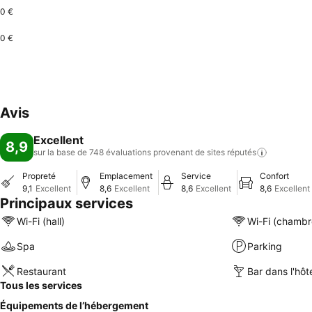
0 €
0 €
Avis
Excellent
8,9
sur la base de 748 évaluations provenant de sites
réputés
Propreté
Emplacement
Service
Confort
9,1
Excellent
8,6
Excellent
8,6
Excellent
8,6
Excellent
Principaux services
Wi-Fi (hall)
Wi-Fi (chambr
Spa
Parking
Restaurant
Bar dans l'hôt
Tous les services
Équipements de l’hébergement