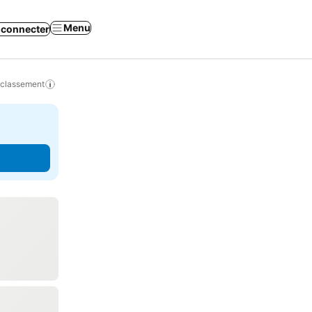
Menu
 connecter
 classement