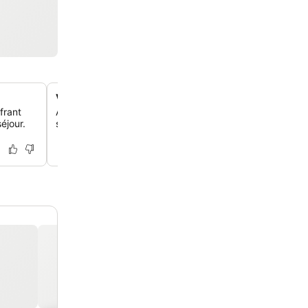
Vendeur de forfaits de ski sur place
frant
Achète facilement tes forfaits de ski directement à l'hôte
éjour.
simplifie l'accès aux remontées mécaniques et aux piste