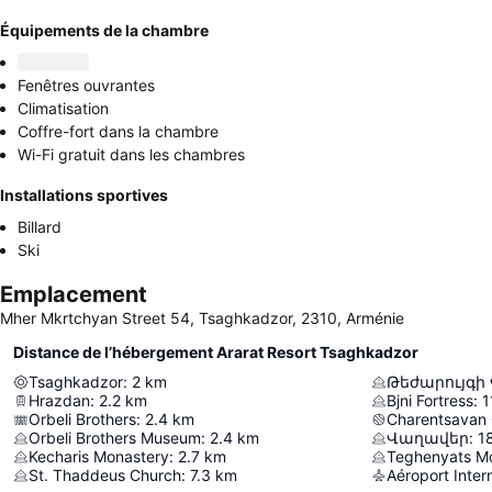
Équipements de la chambre
Fenêtres ouvrantes
Climatisation
Coffre-fort dans la chambre
Wi-Fi gratuit dans les chambres
Installations sportives
Billard
Ski
Emplacement
Mher Mkrtchyan Street 54, Tsaghkadzor, 2310, Arménie
Distance de l’hébergement Ararat Resort Tsaghkadzor
Tsaghkadzor
:
2
km
Թեժարույգի
Hrazdan
:
2.2
km
Bjni Fortress
:
1
Orbeli Brothers
:
2.4
km
Charentsavan 
Orbeli Brothers Museum
:
2.4
km
Վաղավեր
:
1
Kecharis Monastery
:
2.7
km
Teghenyats M
St. Thaddeus Church
:
7.3
km
Aéroport Inter