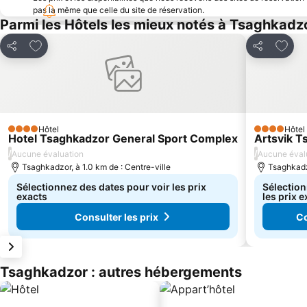
pas la même que celle du site de réservation.
Parmi les Hôtels les mieux notés à Tsaghkadz
Ajouter à mes favoris
Ajoute
Partager
Partager
Hôtel
Hôtel
4 Étoiles
4 Étoiles
Hotel Tsaghkadzor General Sport Complex
Artsvik T
/
/
Aucune évaluation
Aucune éval
Tsaghkadzor, à 1.0 km de : Centre-ville
Tsaghkadzo
Sélectionnez des dates pour voir les prix
Sélection
exacts
les prix 
Consulter les prix
Co
Tsaghkadzor : autres hébergements