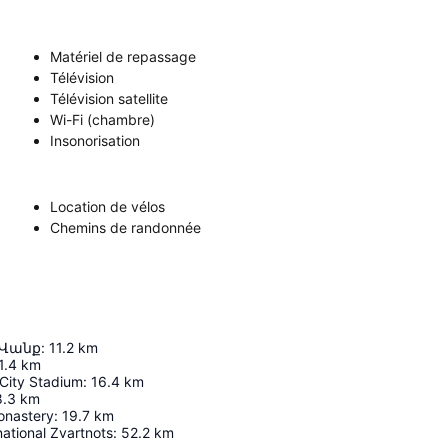
Matériel de repassage
Télévision
Télévision satellite
Wi-Fi (chambre)
Insonorisation
Location de vélos
Chemins de randonnée
 Վանք
:
11.2
km
1.4
km
City Stadium
:
16.4
km
8.3
km
onastery
:
19.7
km
national Zvartnots
:
52.2
km