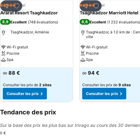
Ajouter à mes favoris
Ajouter à mes favor
Hôtel
Hôtel
5 Étoiles
5 Étoiles
Partager
Partager
Ararat Resort Tsaghkadzor
Tsaghkadzor Marriott Hotel
8,9
8,6
Excellent
(
748 évaluations
)
Excellent
(
1 232 évaluations
Tsaghkadzor, Arménie
Tsaghkadzor, à 1.0 km de : Cen
ville
Wi-Fi gratuit
Wi-Fi gratuit
Piscine
Piscine
Spa
Spa
88 €
94 €
de
de
Consulter les prix de
2 sites
Consulter les prix de
9 sites
Consulter les prix
Consulter les prix
Tendance des prix
Sur la base des prix les plus bas sur trivago au cours des 30 dernier
0 €