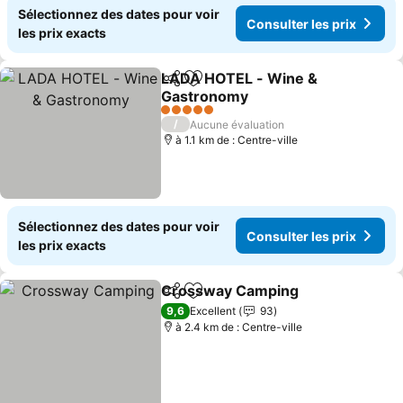
Sélectionnez des dates pour voir
Consulter les prix
les prix exacts
LADA HOTEL - Wine &
Partager
Ajouter à mes favoris
Gastronomy
Consulter les prix
5 Étoiles
/
Aucune évaluation
à 1.1 km de : Centre-ville
Sélectionnez des dates pour voir
Consulter les prix
les prix exacts
Crossway Camping
Partager
Ajouter à mes favoris
Consult
9,6
Excellent
93
à 2.4 km de : Centre-ville