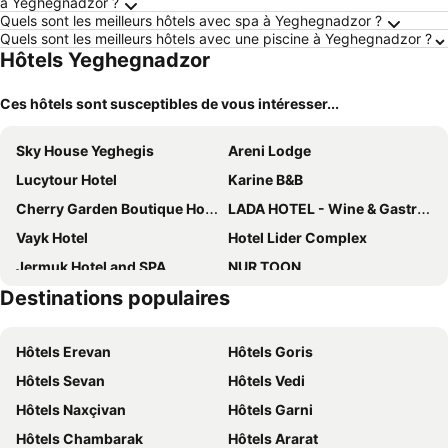
à Yeghegnadzor ?
Quels sont les meilleurs hôtels avec spa à Yeghegnadzor ?
Quels sont les meilleurs hôtels avec une piscine à Yeghegnadzor ?
Hôtels Yeghegnadzor
Ces hôtels sont susceptibles de vous intéresser...
Sky House Yeghegis
Areni Lodge
Lucytour Hotel
Karine B&B
Cherry Garden Boutique Hotel
LADA HOTEL - Wine & Gastronomy
Vayk Hotel
Hotel Lider Complex
Jermuk Hotel and SPA
NUR TOON
Destinations populaires
Bank Hotel
SapsanLodge
Hôtels Erevan
Hôtels Goris
Hôtels Sevan
Hôtels Vedi
Hôtels Naxçivan
Hôtels Garni
Hôtels Chambarak
Hôtels Ararat