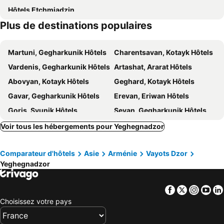
Hôtels Etchmiadzin
Plus de destinations populaires
Martuni, Gegharkunik Hôtels
Charentsavan, Kotayk Hôtels
Vardenis, Gegharkunik Hôtels
Artashat, Ararat Hôtels
Abovyan, Kotayk Hôtels
Geghard, Kotayk Hôtels
Gavar, Gegharkunik Hôtels
Erevan, Eriwan Hôtels
Goris, Syunik Hôtels
Sevan, Gegharkunik Hôtels
Vedi, Ararat Hôtels
Naxçivan, Naxçivan Hôtels
Voir tous les hébergements pour Yeghegnadzor
Garni, Kotayk Hôtels
Chambarak, Gegharkunik Hôtels
Comparateur d'hôtels
Asie
Arménie
Vayots Dzor
Ararat, Ararat Hôtels
Diljdjan, Tavush Hôtels
Yeghegnadzor
Gjumri, Shirak Hôtels
Tsaghkadzor, Kotayk Hôtels
Wanadsor, Lori Hôtels
Alawerdi, Lori Hôtels
Facebook
Twitter
Insta
Yo
Choisissez votre pays