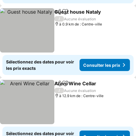
Guest house Nataly
Partager
Ajouter à mes favoris
Consult
/
Aucune évaluation
à 0.9 km de : Centre-ville
Sélectionnez des dates pour voir
Consulter les prix
les prix exacts
Areni Wine Cellar
Partager
Ajouter à mes favoris
Consulter
/
Aucune évaluation
à 12.9 km de : Centre-ville
Sélectionnez des dates pour voir