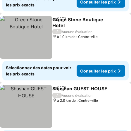
Consulter les prix
les prix exacts
Green Stone Boutique
Partager
Ajouter à mes favoris
Hotel
Consulter les prix
/
Aucune évaluation
à 1.0 km de : Centre-ville
Sélectionnez des dates pour voir
Consulter les prix
les prix exacts
Shushan GUEST HOUSE
Partager
Ajouter à mes favoris
Co
/
Aucune évaluation
à 2.8 km de : Centre-ville