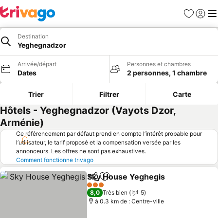
Favoris
Se con
Me
Destination
Yeghegnadzor
Arrivée/départ
Personnes et chambres
Dates
2 personnes, 1 chambre
Trier
Filtrer
Carte
Hôtels - Yeghegnadzor (Vayots Dzor,
Arménie)
Ce référencement par défaut prend en compte l’intérêt probable pour
l’utilisateur, le tarif proposé et la compensation versée par les
annonceurs. Les offres ne sont pas exhaustives.
Comment fonctionne trivago
Sky House Yeghegis
Partager
Ajouter à mes favoris
Consul
3 Étoiles
8,0
Très bien
5
à 0.3 km de : Centre-ville