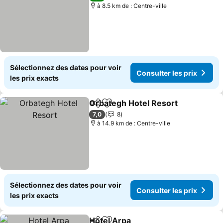
à 8.5 km de : Centre-ville
Sélectionnez des dates pour voir
Consulter les prix
les prix exacts
Orbategh Hotel Resort
Partager
Ajouter à mes favoris
Con
7,0
8
à 14.9 km de : Centre-ville
Sélectionnez des dates pour voir
Consulter les prix
les prix exacts
Hotel Arpa