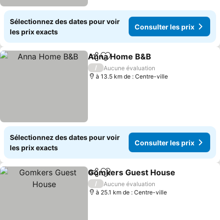
Sélectionnez des dates pour voir
Consulter les prix
les prix exacts
Anna Home B&B
Partager
Ajouter à mes favoris
Consulter 
/
Aucune évaluation
à 13.5 km de : Centre-ville
Sélectionnez des dates pour voir
Consulter les prix
les prix exacts
Gomkers Guest House
Partager
Ajouter à mes favoris
Con
/
Aucune évaluation
à 25.1 km de : Centre-ville