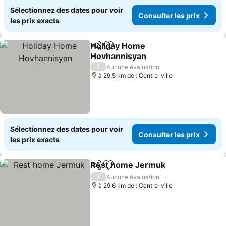
Sélectionnez des dates pour voir
Consulter les prix
les prix exacts
Holiday Home
Partager
Ajouter à mes favoris
Hovhannisyan
Consulter les prix
/
Aucune évaluation
à 29.5 km de : Centre-ville
Sélectionnez des dates pour voir
Consulter les prix
les prix exacts
Rest home Jermuk
Partager
Ajouter à mes favoris
Consult
/
Aucune évaluation
à 29.6 km de : Centre-ville