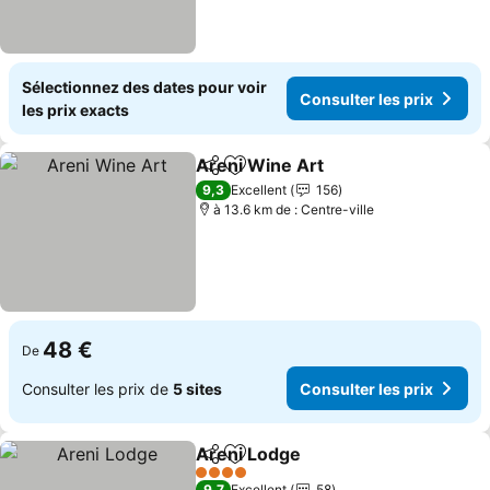
Sélectionnez des dates pour voir
Consulter les prix
les prix exacts
Areni Wine Art
Partager
Ajouter à mes favoris
Consulter le
9,3
Excellent
156
à 13.6 km de : Centre-ville
48 €
De
Consulter les prix de
5 sites
Consulter les prix
Areni Lodge
Partager
Ajouter à mes favoris
Consulter les 
4 Étoiles
9,7
Excellent
58