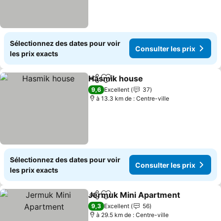
Sélectionnez des dates pour voir
Consulter les prix
les prix exacts
Hasmik house
Partager
Ajouter à mes favoris
Consulter le
9,6
Excellent
37
à 13.3 km de : Centre-ville
Sélectionnez des dates pour voir
Consulter les prix
les prix exacts
Jermuk Mini Apartment
Partager
Ajouter à mes favoris
Co
9,3
Excellent
56
à 29.5 km de : Centre-ville