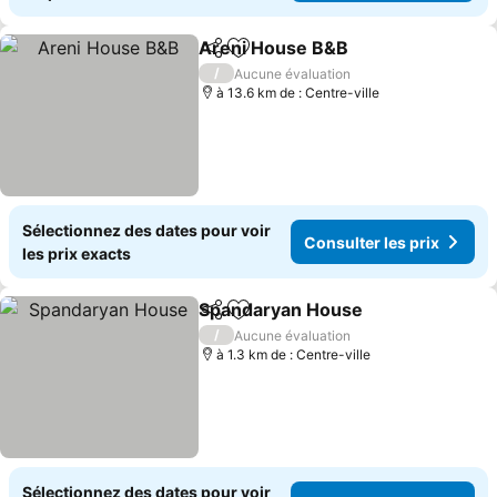
Areni House B&B
Partager
Ajouter à mes favoris
Consulter
/
Aucune évaluation
à 13.6 km de : Centre-ville
Sélectionnez des dates pour voir
Consulter les prix
les prix exacts
Spandaryan House
Partager
Ajouter à mes favoris
Consult
/
Aucune évaluation
à 1.3 km de : Centre-ville
Sélectionnez des dates pour voir