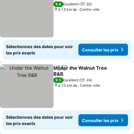
Partager
Ajouter à mes favoris
Consulter le
9,8
Excellent
92
à 1.5 km de : Centre-ville
Sélectionnez des dates pour voir
Consulter les prix
les prix exacts
Under the Walnut Tree
Partager
Ajouter à mes favoris
B&B
Consulter les prix
9,5
Excellent
24
à 1.0 km de : Centre-ville
Sélectionnez des dates pour voir
Consulter les prix
les prix exacts