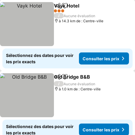
Vayk Hotel
Partager
Ajouter à mes favoris
Consulter les pr
3 Étoiles
/
Aucune évaluation
à 14.3 km de : Centre-ville
Sélectionnez des dates pour voir
Consulter les prix
les prix exacts
Old Bridge B&B
Partager
Ajouter à mes favoris
Consulter l
/
Aucune évaluation
à 1.0 km de : Centre-ville
Sélectionnez des dates pour voir
Consulter les prix
les prix exacts