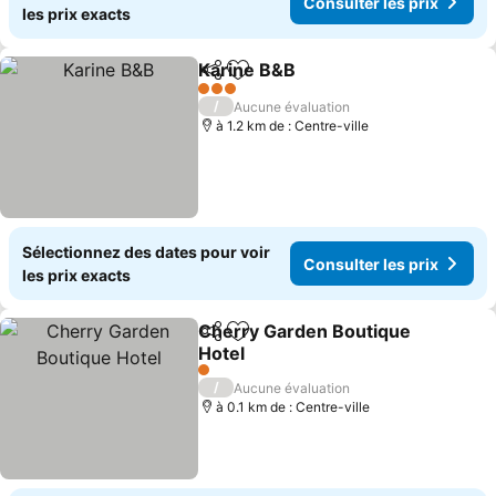
Consulter les prix
les prix exacts
Karine B&B
Partager
Ajouter à mes favoris
Consulter les p
3 Étoiles
/
Aucune évaluation
à 1.2 km de : Centre-ville
Sélectionnez des dates pour voir
Consulter les prix
les prix exacts
Cherry Garden Boutique
Partager
Ajouter à mes favoris
Hotel
Consulter les prix
1 Étoiles
/
Aucune évaluation
à 0.1 km de : Centre-ville