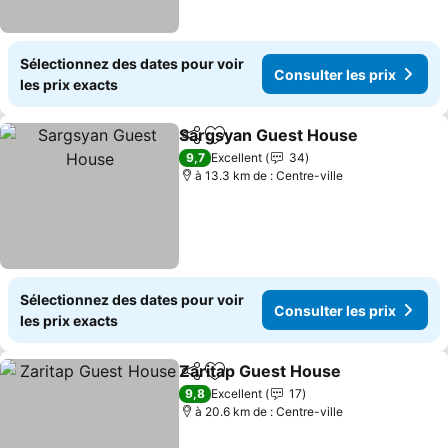
Sélectionnez des dates pour voir
Consulter les prix
les prix exacts
Sargsyan Guest House
Partager
Ajouter à mes favoris
Con
9,7
Excellent
34
à 13.3 km de : Centre-ville
Sélectionnez des dates pour voir
Consulter les prix
les prix exacts
Zaritap Guest House
Partager
Ajouter à mes favoris
Consu
9,8
Excellent
17
à 20.6 km de : Centre-ville