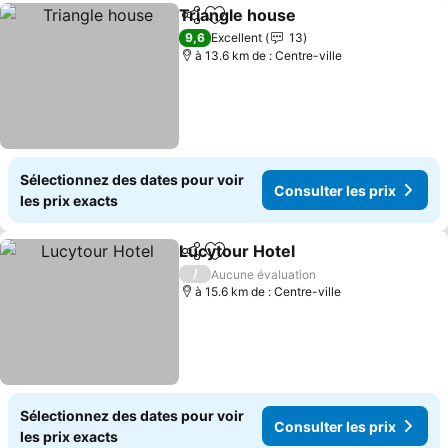
Triangle house
Partager
Ajouter à mes favoris
Consulter le
9,6
Excellent
13
à 13.6 km de : Centre-ville
Sélectionnez des dates pour voir
Consulter les prix
les prix exacts
Lucytour Hotel
Partager
Ajouter à mes favoris
Consulter le
/
Aucune évaluation
à 15.6 km de : Centre-ville
Sélectionnez des dates pour voir
Consulter les prix
les prix exacts