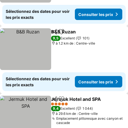
Sélectionnez des dates pour voir
Consulter les prix
les prix exacts
B&B Ruzan
Partager
Ajouter à mes favoris
Consulter les pr
9,5
Excellent
101
à 1.2 km de : Centre-ville
Sélectionnez des dates pour voir
Consulter les prix
les prix exacts
Jermuk Hotel and SPA
Partager
Ajouter à mes favoris
Cons
5 Étoiles
9,4
Excellent
1 044
à 29.6 km de : Centre-ville
Emplacement pittoresque avec canyon et
cascade