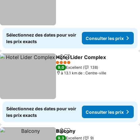
Sélectionnez des dates pour voir
Consulter les prix
les prix exacts
Hotel Lider Complex
Partager
Ajouter à mes favoris
Consul
4 Étoiles
9,0
Excellent
138
à 13.1 km de : Centre-ville
Sélectionnez des dates pour voir
Consulter les prix
les prix exacts
Balcony
Partager
Ajouter à mes favoris
Consulter les prix
9,3
Excellent
9