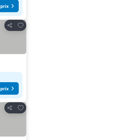
 prix
Ajouter à mes favoris
Partager
 prix
Ajouter à mes favoris
Partager