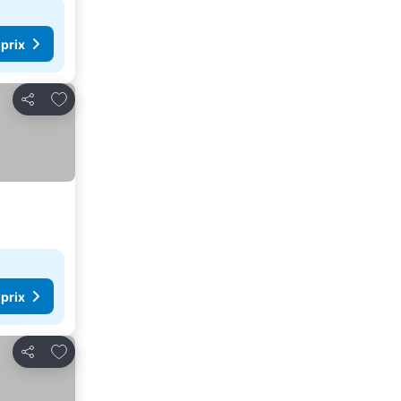
 prix
Ajouter à mes favoris
Partager
 prix
Ajouter à mes favoris
Partager