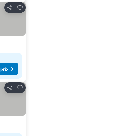
Ajouter à mes favoris
Partager
 prix
Ajouter à mes favoris
Partager