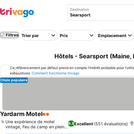
Destination
Filtres
Trier par
Prix
Emplacement
Hôtels - Searsport (Maine, 
Ce référencement par défaut prend en compte l’intérêt probable pour l’utili
exhaustives.
Comment fonctionne trivago
Choix populaire
Yardarm Motel
2 Étoiles
Une expérience de motel
Excellent
(551 évaluations)
8,8
vintage, Feu de camp en plein
air