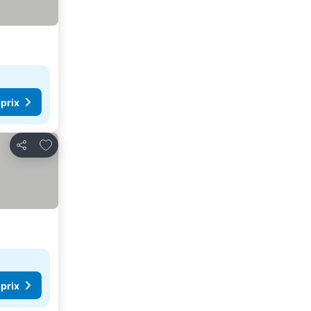
 prix
Ajouter à mes favoris
Partager
 prix