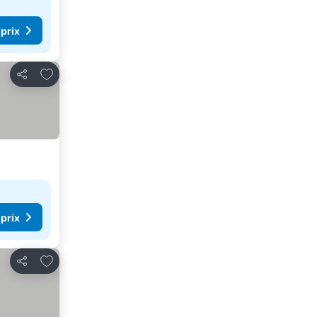
 prix
Ajouter à mes favoris
Partager
 prix
Ajouter à mes favoris
Partager