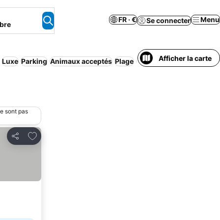
FR · €
Menu
Se connecter
bre
Afficher la carte
Luxe
Parking
Animaux acceptés
Plage
Climatisation
ne sont pas
Ajouter à mes favoris
Partager