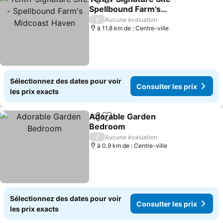
Partager
Ajouter à mes favoris
Spellbound Farm's
Midcoast Haven
Consulter les prix
/
Aucune évaluation
à 11.8 km de : Centre-ville
Sélectionnez des dates pour voir
Consulter les prix
les prix exacts
Adorable Garden
Partager
Ajouter à mes favoris
Bedroom
Consulter les prix
/
Aucune évaluation
à 0.9 km de : Centre-ville
Sélectionnez des dates pour voir
Consulter les prix
les prix exacts