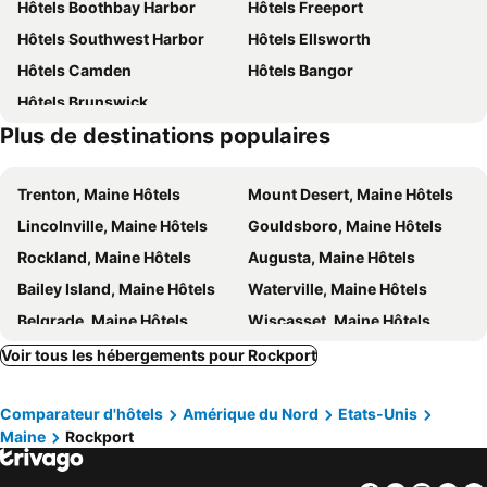
Hôtels Boothbay Harbor
Hôtels Freeport
250 Main Hotel
The Inn at Ocean's Edge
Hôtels Southwest Harbor
Hôtels Ellsworth
Hampton Inn & Suites Rockland
Camp DeForest
Hôtels Camden
Hôtels Bangor
Summer Is Here! Book Now, Get Away & Relax! Private Access To Pond. 12m To Ocean
Hôtels Brunswick
Plus de destinations populaires
Trenton, Maine Hôtels
Mount Desert, Maine Hôtels
Lincolnville, Maine Hôtels
Gouldsboro, Maine Hôtels
Rockland, Maine Hôtels
Augusta, Maine Hôtels
Bailey Island, Maine Hôtels
Waterville, Maine Hôtels
Belgrade, Maine Hôtels
Wiscasset, Maine Hôtels
Bath, Maine Hôtels
Edgecomb, Maine Hôtels
Voir tous les hébergements pour Rockport
Auburn, Maine Hôtels
Searsport, Maine Hôtels
Comparateur d'hôtels
Amérique du Nord
Etats-Unis
Bristol, Maine Hôtels
Thomaston, Maine Hôtels
Maine
Rockport
East Boothbay, Maine Hôtels
Lewiston, Maine Hôtels
Tremont, Maine Hôtels
Skowhegan, Maine Hôtels