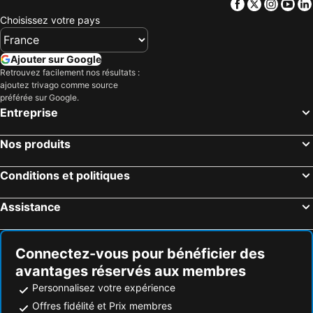
Facebook
Twitter
Insta
Yo
Greenville, Maine Hôtels
Rangeley, Maine Hôtels
Choisissez votre pays
Bangor, Maine Hôtels
Belfast, Maine Hôtels
Carrabassett Valley, Maine Hôtels
Millinocket, Maine Hôtels
Ajouter sur Google
Retrouvez facilement nos résultats :
Myrtle Beach, Caroline du Sud Hôtels
Panama City Beach, Floride Hôtels
ajoutez trivago comme source
Orlando, Floride Hôtels
Gulf Shores, Alabama Hôtels
préférée sur Google.
Entreprise
New York, New York Hôtels
Destin, Floride Hôtels
Miami, Floride Hôtels
Honolulu, Hawaii Hôtels
Nos produits
Gatlinburg, Tennessee Hôtels
Conditions et politiques
Assistance
Connectez-vous pour bénéficier des
avantages réservés aux membres
Personnalisez votre expérience
Offres fidélité et Prix membres