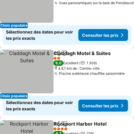
Vues panoramiques sur la baie de Penobscot
Choix populaire
Sélectionnez des dates pour voir
Consulter les prix
les prix exacts
Claddagh Motel & Suites
Partager
Ajouter à mes favoris
Co
2 Étoiles
9,0
Excellent
1 306
à 6.1 km de : Centre-ville
Piscine extérieure chauffée saisonnière
Cons
Choix populaire
Sélectionnez des dates pour voir
Consulter les prix
les prix exacts
Rockport Harbor Hotel
Partager
Ajouter à mes favoris
Con
4 Étoiles
9,7
Excellent
278