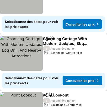
Sélectionnez des dates pour voir
Consulter les prix
les prix exacts
Charming Cottage With
Partager
Ajouter à mes favoris
Modern Updates, Bbq
Grill, And Nearby
Consulter les prix
/
Aucune évaluation
Attractions
à 14.0 km de : Centre-ville
Sélectionnez des dates pour voir
Consulter les prix
les prix exacts
Point Lookout
Partager
Ajouter à mes favoris
Consulter les
/
Aucune évaluation
à 14.8 km de : Centre-ville