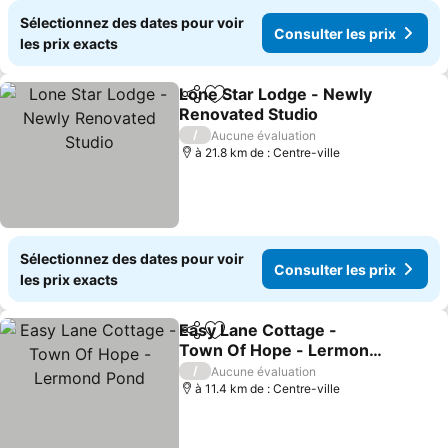
Sélectionnez des dates pour voir
Consulter les prix
les prix exacts
Lone Star Lodge - Newly
Partager
Ajouter à mes favoris
Renovated Studio
Consulter les prix
/
Aucune évaluation
à 21.8 km de : Centre-ville
Sélectionnez des dates pour voir
Consulter les prix
les prix exacts
Easy Lane Cottage -
Partager
Ajouter à mes favoris
Town Of Hope - Lermond
Pond
Consulter les prix
/
Aucune évaluation
à 11.4 km de : Centre-ville