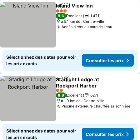
Island View Inn
Partager
Ajouter à mes favoris
Consulter l
3 Étoiles
9,6
Excellent
1 471
à 5.1 km de : Centre-ville
Accès direct au bord de l'eau
Consulter le
Sélectionnez des dates pour voir
Consulter les prix
les prix exacts
Starlight Lodge at
Partager
Ajouter à mes favoris
Rockport Harbor
Consulter les prix
2 Étoiles
8,8
Excellent
627
à 1.0 km de : Centre-ville
Piscine extérieure chauffée saisonnière
Cons
Sélectionnez des dates pour voir
Consulter les prix
les prix exacts