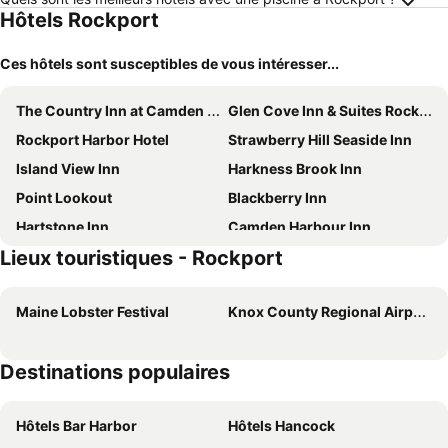
Hôtels Rockport
Ces hôtels sont susceptibles de vous intéresser...
The Country Inn at Camden Rockport
Glen Cove Inn & Suites Rockport
Rockport Harbor Hotel
Strawberry Hill Seaside Inn
Island View Inn
Harkness Brook Inn
Point Lookout
Blackberry Inn
Hartstone Inn
Camden Harbour Inn
Lieux touristiques - Rockport
Lord Camden Inn
16 Bay View
Grand Harbor Inn
The Optimist Guesthouse 4 - Downtown loft - gym, sauna, deck on the river
Maine Lobster Festival
Knox County Regional Airport
The Optimist Guesthouse 5 -Downtown loft with gym, sauna, deck overlooking river
The Optimist Guesthouse 3 - Downtown Camden Stylish Luxury Apartment
Camden Riverhouse Hotel and Inn
Camden Windward House
Destinations populaires
Camden Maine Stay Inn
Whitehall
High Tide Inn
Youngtown Inn
Hôtels Bar Harbor
Hôtels Hancock
The Lindsey Hotel
Harborline Hotel