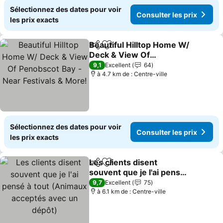
Sélectionnez des dates pour voir
Consulter les prix
les prix exacts
Beautiful Hilltop Home W/
Partager
Ajouter à mes favoris
Deck & View Of
Penobscot Bay - Near
Consulter les prix
9,1
Excellent
64
Festivals & More!
à 4.7 km de : Centre-ville
Sélectionnez des dates pour voir
Consulter les prix
les prix exacts
Les clients disent
Partager
Ajouter à mes favoris
souvent que je l'ai pensé
à tout (Animaux acceptés
Consulter les prix
9,7
Excellent
75
avec un dépôt)
à 6.1 km de : Centre-ville