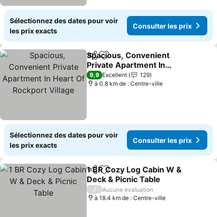
Sélectionnez des dates pour voir
Consulter les prix
les prix exacts
Spacious, Convenient
Partager
Ajouter à mes favoris
Private Apartment In
Heart Of Rockport Village
Consulter les prix
9,9
Excellent
129
à 0.8 km de : Centre-ville
Sélectionnez des dates pour voir
Consulter les prix
les prix exacts
1 BR Cozy Log Cabin W &
Partager
Ajouter à mes favoris
Deck & Picnic Table
Consulter les prix
/
Aucune évaluation
à 18.4 km de : Centre-ville