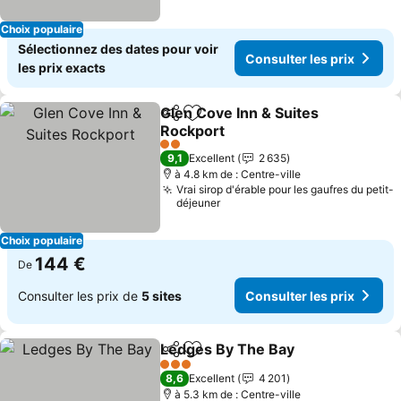
Choix populaire
Sélectionnez des dates pour voir
Consulter les prix
les prix exacts
Glen Cove Inn & Suites
Partager
Ajouter à mes favoris
Rockport
Consulter les prix
2 Étoiles
9,1
Excellent
2 635
à 4.8 km de : Centre-ville
Vrai sirop d'érable pour les gaufres du petit-
déjeuner
Choix populaire
144 €
De
Consulter les prix de
5 sites
Consulter les prix
Ledges By The Bay
Partager
Ajouter à mes favoris
Consult
3 Étoiles
8,6
Excellent
4 201
à 5.3 km de : Centre-ville