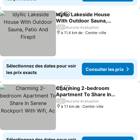
Idyllic Lakeside House
Partager
Ajouter à mes favoris
With Outdoor Sauna,
Patio And Firepit
Consulter les prix
/
Aucune évaluation
à 11.4 km de : Centre-ville
Sélectionnez des dates pour voir
Consulter les prix
les prix exacts
Charming 2-bedroom
Partager
Ajouter à mes favoris
Apartment To Share In
Serene Rockport With
Consulter les prix
/
Aucune évaluation
Wifi, Ac
à 1.1 km de : Centre-ville
Sélectionnez des dates pour voir