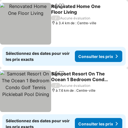
Renovated Home One
Partager
Ajouter à mes favoris
Floor Living
Consulter les prix
/
Aucune évaluation
à 3.4 km de : Centre-ville
Sélectionnez des dates pour voir
Consulter les prix
les prix exacts
Samoset Resort On The
Partager
Ajouter à mes favoris
Ocean 1 Bedroom Condo
Golf Tennis Pickleball Pool
Consulter les prix
/
Aucune évaluation
Dining
à 7.6 km de : Centre-ville
Sélectionnez des dates pour voir
Consulter les prix
les prix exacts