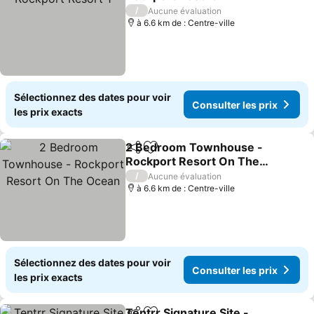
Consulter les prix
/
Aucune évaluation
à 6.6 km de : Centre-ville
Sélectionnez des dates pour voir
Consulter les prix
les prix exacts
2 Bedroom Townhouse -
Partager
Ajouter à mes favoris
Rockport Resort On The
Ocean
Consulter les prix
/
Aucune évaluation
à 6.6 km de : Centre-ville
Sélectionnez des dates pour voir
Consulter les prix
les prix exacts
Tentrr Signature Site -