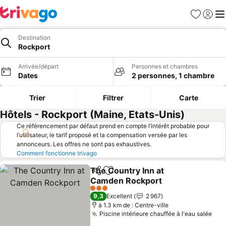
Favoris
Se con
Me
Destination
Rockport
Arrivée/départ
Personnes et chambres
Dates
2 personnes, 1 chambre
Trier
Filtrer
Carte
Hôtels - Rockport (Maine, Etats-Unis)
Ce référencement par défaut prend en compte l’intérêt probable pour
l’utilisateur, le tarif proposé et la compensation versée par les
annonceurs. Les offres ne sont pas exhaustives.
Comment fonctionne trivago
The Country Inn at
Partager
Ajouter à mes favoris
Camden Rockport
Consulter les prix
3 Étoiles
9,3
Excellent
2 967
à 1.3 km de : Centre-ville
Piscine intérieure chauffée à l'eau salée
Con