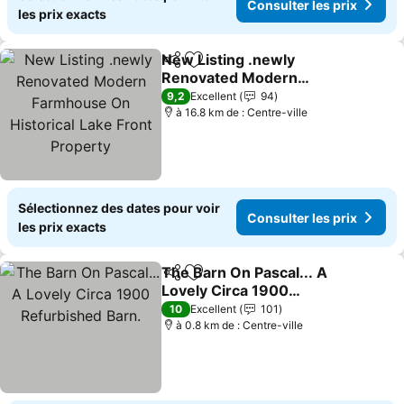
Consulter les prix
les prix exacts
New Listing .newly
Partager
Ajouter à mes favoris
Renovated Modern
Farmhouse On Historical
Consulter les prix
9,2
Excellent
94
Lake Front Property
à 16.8 km de : Centre-ville
Sélectionnez des dates pour voir
Consulter les prix
les prix exacts
The Barn On Pascal... A
Partager
Ajouter à mes favoris
Lovely Circa 1900
Refurbished Barn.
Consulter les prix
10
Excellent
101
à 0.8 km de : Centre-ville