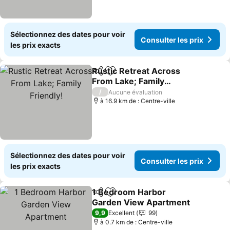
Sélectionnez des dates pour voir
Consulter les prix
les prix exacts
Rustic Retreat Across
Partager
Ajouter à mes favoris
From Lake; Family
Friendly!
Consulter les prix
/
Aucune évaluation
à 16.9 km de : Centre-ville
Sélectionnez des dates pour voir
Consulter les prix
les prix exacts
1 Bedroom Harbor
Partager
Ajouter à mes favoris
Garden View Apartment
Consulter les prix
9,9
Excellent
99
à 0.7 km de : Centre-ville