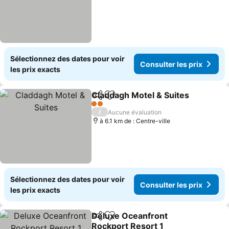
Sélectionnez des dates pour voir
Consulter les prix
les prix exacts
Claddagh Motel & Suites
Partager
Ajouter à mes favoris
Co
2 Étoiles
/
Aucune évaluation
à 6.1 km de : Centre-ville
Sélectionnez des dates pour voir
Consulter les prix
les prix exacts
Deluxe Oceanfront
Partager
Ajouter à mes favoris
Rockport Resort 1