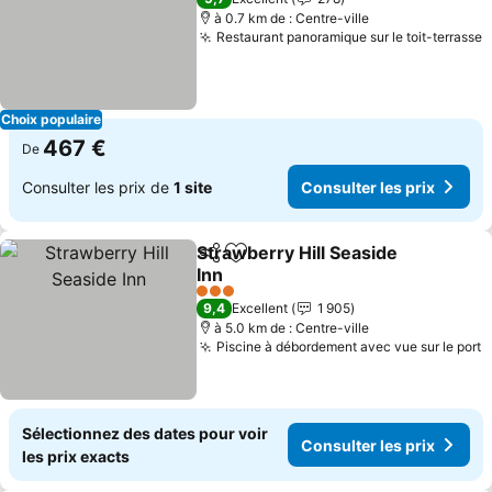
à 0.7 km de : Centre-ville
Restaurant panoramique sur le toit-terrasse
C
Choix populaire
467 €
De
Consulter les prix de
1 site
Consulter les prix
Strawberry Hill Seaside
Partager
Ajouter à mes favoris
Inn
Consulter les prix
3 Étoiles
9,4
Excellent
1 905
à 5.0 km de : Centre-ville
Piscine à débordement avec vue sur le port
C
Sélectionnez des dates pour voir
Consulter les prix
les prix exacts