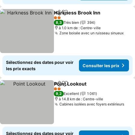
Harkness Brook Inn
Partager
Ajouter à mes favoris
Consult
2 Étoiles
8,3
Très bien
394
à 1.0 km de : Centre-ville
Zone boisée avec un ruisseau sinueux
Consu
Sélectionnez des dates pour voir
Consulter les prix
les prix exacts
Point Lookout
Partager
Ajouter à mes favoris
Consulter les
2 Étoiles
9,2
Excellent
1 061
à 14.8 km de : Centre-ville
Cabines isolées avec foyers extérieurs
Cons
Sélectionnez des dates pour voir