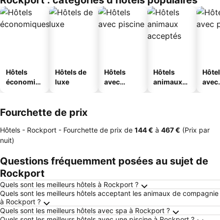
Rockport : catégories d’hôtels populaires
Hôtels
Hôtels de
Hôtels
Hôtels
Hôte
économiq
luxe
avec
animaux
avec
ues
piscine
acceptés
park
Fourchette de prix
Hôtels - Rockport -
Fourchette de prix
de
‎144 €
à
‎467 €
(Prix par
nuit)
Questions fréquemment posées au sujet de
Rockport
Quels sont les meilleurs hôtels à Rockport ?
Quels sont les meilleurs hôtels acceptant les animaux de compagnie
à Rockport ?
Quels sont les meilleurs hôtels avec spa à Rockport ?
Quels sont les meilleurs hôtels avec une piscine à Rockport ?