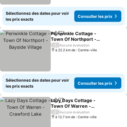
Sélectionnez des dates pour voir
Consulter les prix
les prix exacts
Periwinkle Cottage -
Partager
Ajouter à mes favoris
Town Of Northport -
Bayside Village
Consulter les prix
/
Aucune évaluation
à 22.2 km de : Centre-ville
Sélectionnez des dates pour voir
Consulter les prix
les prix exacts
Lazy Days Cottage -
Partager
Ajouter à mes favoris
Town Of Warren -
Crawford Lake
Consulter les prix
/
Aucune évaluation
à 12.7 km de : Centre-ville