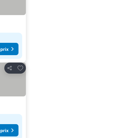
 prix
Ajouter à mes favoris
Partager
 prix