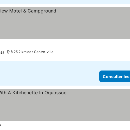
er les prix
ns)
à 25.2 km de : Centre-ville
Consulter les
c
Consulter les prix