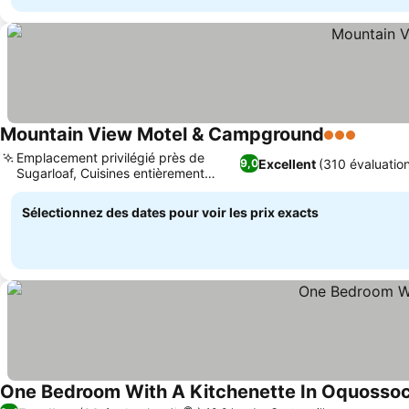
Mountain View Motel & Campground
3 Étoiles
Consult
Emplacement privilégié près de
Excellent
(310 évaluatio
9,0
Sugarloaf, Cuisines entièrement
Consulter les prix
équipées
Sélectionnez des dates pour voir les prix exacts
One Bedroom With A Kitchenette In Oquosso