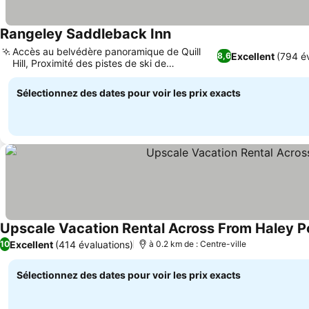
Rangeley Saddleback Inn
Consulter les prix
Accès au belvédère panoramique de Quill
Excellent
(794 é
8,6
Hill, Proximité des pistes de ski de
Consulter les prix
Saddleback Mountain
Sélectionnez des dates pour voir les prix exacts
Upscale Vacation Rental Across From Haley Po
Excellent
(414 évaluations)
10
à 0.2 km de : Centre-ville
Sélectionnez des dates pour voir les prix exacts