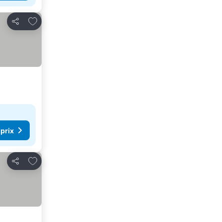
Ajouter à mes favoris
Partager
 prix
Ajouter à mes favoris
Partager