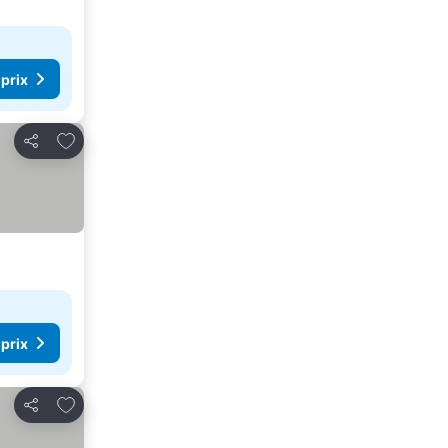
 prix
Ajouter à mes favoris
Partager
 prix
Ajouter à mes favoris
Partager