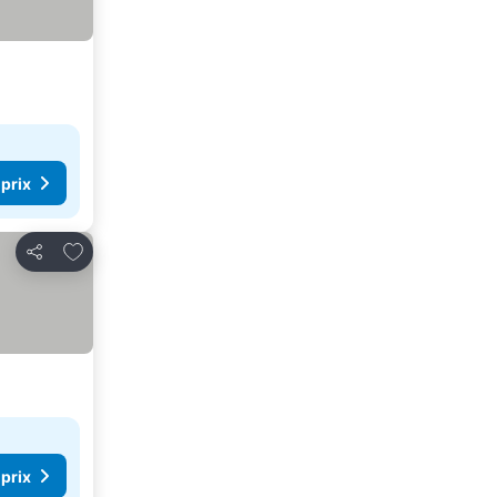
 prix
Ajouter à mes favoris
Partager
 prix