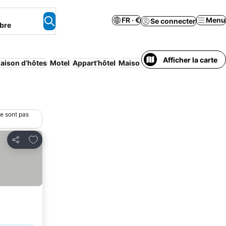
FR · €
Menu
Se connecter
bre
Afficher la carte
aison d’hôtes
Motel
Appart’hôtel
Maison/appartement entier
Ca
ne sont pas
Ajouter à mes favoris
Partager