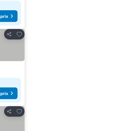
 prix
Ajouter à mes favoris
Partager
 prix
Ajouter à mes favoris
Partager