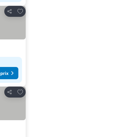
Ajouter à mes favoris
Partager
 prix
Ajouter à mes favoris
Partager