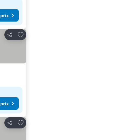
 prix
Ajouter à mes favoris
Partager
 prix
Ajouter à mes favoris
Partager