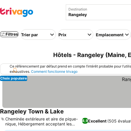
Destination
Filtres
Trier par
Prix
Emplacement
Hôtels - Rangeley (Maine, 
Ce référencement par défaut prend en compte l’intérêt probable pour l’utili
exhaustives.
Comment fonctionne trivago
Choix populaire
Rangeley Town & Lake
Consulter les prix
Cheminée extérieure et aire de pique-
Excellent
(505 évaluat
8,9
nique, Hébergement acceptant les
Consulter les prix
animaux