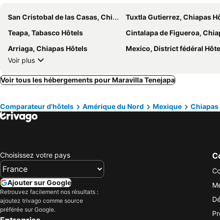
San Cristobal de las Casas, Chiapas Hôtels
Tuxtla Gutierrez, Chiapas H
Teapa, Tabasco Hôtels
Cintalapa de Figueroa, Chiapas Hô
Arriaga, Chiapas Hôtels
Mexico, District fédéral Hôte
Voir plus
Voir tous les hébergements pour Maravilla Tenejapa
Comparateur d'hôtels
Amérique du Nord
Mexique
Chiapas
Choisissez votre pays
Co
Co
Ajouter sur Google
Me
Retrouvez facilement nos résultats :
Dé
ajoutez trivago comme source
préférée sur Google.
Pr
Entreprise