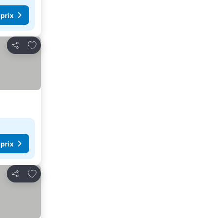
 prix
Ajouter à mes favoris
Partager
 prix
Ajouter à mes favoris
Partager