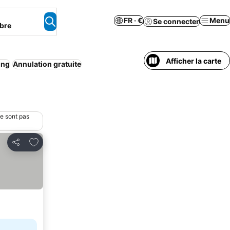
FR · €
Menu
Se connecter
bre
Afficher la carte
ing
Annulation gratuite
ne sont pas
Ajouter à mes favoris
Partager