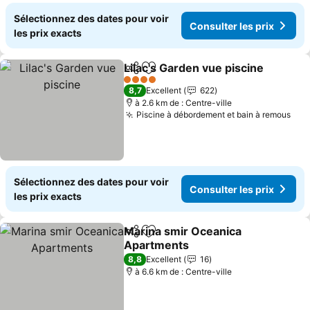
Sélectionnez des dates pour voir
Consulter les prix
les prix exacts
Lilac's Garden vue piscine
Partager
Ajouter à mes favoris
4 Étoiles
8,7
Excellent
622
à 2.6 km de : Centre-ville
Piscine à débordement et bain à remous
Sélectionnez des dates pour voir
Consulter les prix
les prix exacts
Marina smir Oceanica
Partager
Ajouter à mes favoris
Apartments
8,8
Excellent
16
à 6.6 km de : Centre-ville