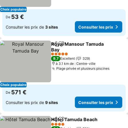
Choix populaire
53 €
De
Consulter les prix de
3 sites
Consulter les prix
Royal Mansour Tamuda
Partager
Ajouter à mes favoris
Bay
5 Étoiles
9,7
Excellent
329
à 3.1 km de : Centre-ville
Plage privée et plusieurs piscines
Choix populaire
571 €
De
Consulter les prix de
9 sites
Consulter les prix
Hôtel Tamuda Beach
Partager
Ajouter à mes favoris
4 Étoiles