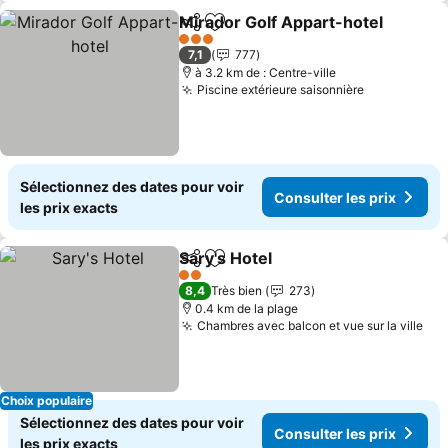
Mirador Golf Appart-hotel
Partager
Ajouter à mes favoris
3 Étoiles
7,1
777
à 3.2 km de : Centre-ville
Piscine extérieure saisonnière
Sélectionnez des dates pour voir
Consulter les prix
les prix exacts
Sary's Hotel
Partager
Ajouter à mes favoris
2 Étoiles
8,4
Très bien
273
0.4 km de la plage
Chambres avec balcon et vue sur la ville
Choix populaire
Sélectionnez des dates pour voir
Consulter les prix
les prix exacts