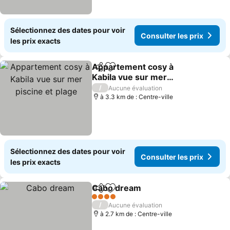
Sélectionnez des dates pour voir
Consulter les prix
les prix exacts
Appartement cosy à
Partager
Ajouter à mes favoris
Kabila vue sur mer
piscine et plage
/
Aucune évaluation
à 3.3 km de : Centre-ville
Sélectionnez des dates pour voir
Consulter les prix
les prix exacts
Cabo dream
Partager
Ajouter à mes favoris
4 Étoiles
/
Aucune évaluation
à 2.7 km de : Centre-ville