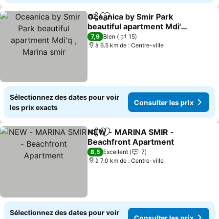
Oceanica by Smir Park
Partager
Ajouter à mes favoris
beautiful apartment Mdi'q
, Marina smir
7,9
Bien
15
à 6.5 km de : Centre-ville
Sélectionnez des dates pour voir
Consulter les prix
les prix exacts
NEW - MARINA SMIR -
Partager
Ajouter à mes favoris
Beachfront Apartment
8,5
Excellent
7
à 7.0 km de : Centre-ville
Sélectionnez des dates pour voir
Consulter les prix