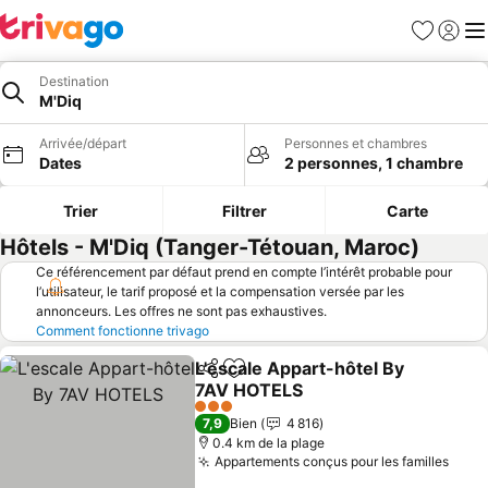
Favoris
Se con
Me
Destination
M'Diq
Arrivée/départ
Personnes et chambres
Dates
2 personnes, 1 chambre
Trier
Filtrer
Carte
Hôtels - M'Diq (Tanger-Tétouan, Maroc)
Ce référencement par défaut prend en compte l’intérêt probable pour
l’utilisateur, le tarif proposé et la compensation versée par les
annonceurs. Les offres ne sont pas exhaustives.
Comment fonctionne trivago
L'escale Appart-hôtel By
Partager
Ajouter à mes favoris
7AV HOTELS
3 Étoiles
7,9
Bien
4 816
0.4 km de la plage
Appartements conçus pour les familles