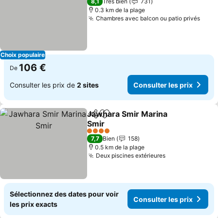
8,1
Très bien
731
0.3 km de la plage
Chambres avec balcon ou patio privés
Choix populaire
106 €
De
Consulter les prix de
2 sites
Consulter les prix
Jawhara Smir Marina
Partager
Ajouter à mes favoris
Smir
4 Étoiles
7,7
Bien
158
0.5 km de la plage
Deux piscines extérieures
Sélectionnez des dates pour voir
Consulter les prix
les prix exacts