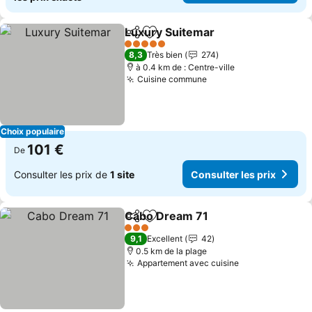
Luxury Suitemar
Partager
Ajouter à mes favoris
5 Étoiles
8,3
Très bien
274
à 0.4 km de : Centre-ville
Cuisine commune
Choix populaire
101 €
De
Consulter les prix de
1 site
Consulter les prix
Cabo Dream 71
Partager
Ajouter à mes favoris
3 Étoiles
9,1
Excellent
42
0.5 km de la plage
Appartement avec cuisine