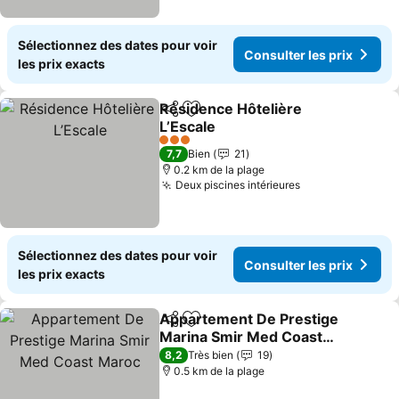
Sélectionnez des dates pour voir
Consulter les prix
les prix exacts
Résidence Hôtelière
Partager
Ajouter à mes favoris
L’Escale
3 Étoiles
7,7
Bien
21
0.2 km de la plage
Deux piscines intérieures
Sélectionnez des dates pour voir
Consulter les prix
les prix exacts
Appartement De Prestige
Partager
Ajouter à mes favoris
Marina Smir Med Coast
Maroc
8,2
Très bien
19
0.5 km de la plage