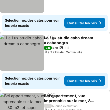
Sélectionnez des dates pour voir
Consulter les prix
les prix exacts
Le Lux studio cabo dream
Partager
Ajouter à mes favoris
a cabonegro
7,9
Bien
32
à 2.7 km de : Centre-ville
Sélectionnez des dates pour voir
Consulter les prix
les prix exacts
Bel appartement, vue
Partager
Ajouter à mes favoris
imprenable sur la mer, 80
m2, et super terrasse
/
Aucune évaluation