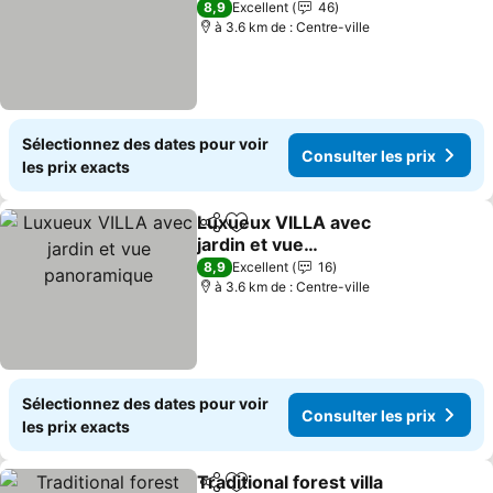
8,9
Excellent
46
à 3.6 km de : Centre-ville
Sélectionnez des dates pour voir
Consulter les prix
les prix exacts
Luxueux VILLA avec
Partager
Ajouter à mes favoris
jardin et vue
panoramique
8,9
Excellent
16
à 3.6 km de : Centre-ville
Sélectionnez des dates pour voir
Consulter les prix
les prix exacts
Traditional forest villa
Partager