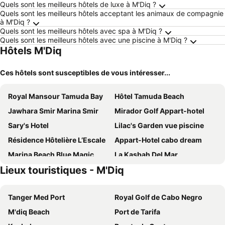
Quels sont les meilleurs hôtels de luxe à M'Diq ?
Quels sont les meilleurs hôtels acceptant les animaux de compagnie
à M'Diq ?
Quels sont les meilleurs hôtels avec spa à M'Diq ?
Quels sont les meilleurs hôtels avec une piscine à M'Diq ?
Hôtels M'Diq
Ces hôtels sont susceptibles de vous intéresser...
Royal Mansour Tamuda Bay
Hôtel Tamuda Beach
Jawhara Smir Marina Smir
Mirador Golf Appart-hotel
Sary's Hotel
Lilac's Garden vue piscine
Résidence Hôtelière L’Escale
Appart-Hotel cabo dream
Marina Beach Blue Magic
La Kasbah Del Mar
Lieux touristiques - M'Diq
Residence Colina smir
Hotel Fnidaq
Hotel Laluna Bay
Hotel Castiya
Tanger Med Port
Royal Golf de Cabo Negro
Zain Hotel
Sofitel Tamuda Bay Beach and Spa
M'diq Beach
Port de Tarifa
Hotel Corail de Cabo
Club Med Yasmina - Morocco