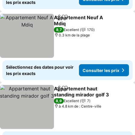
les prix exacts
Appartement Neuf A
Partager
Ajouter à mes favoris
Mdiq
8,7
Excellent
170
0.3 km de la plage
Sélectionnez des dates pour voir
Consulter les prix
les prix exacts
Appartement haut
Partager
Ajouter à mes favoris
standing mirador golf 3
8,9
Excellent
7
à 4.8 km de : Centre-ville