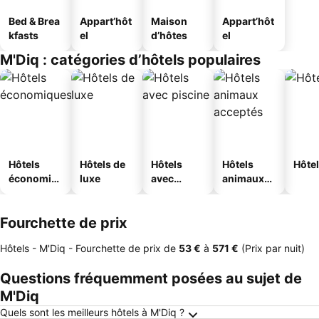
Bed & Brea
Appart’hôt
Maison
Appart’hôt
kfasts
el
d’hôtes
el
M'Diq : catégories d’hôtels populaires
Hôtels
Hôtels de
Hôtels
Hôtels
Hôtel
économiq
luxe
avec
animaux
ues
piscine
acceptés
Fourchette de prix
Hôtels - M'Diq -
Fourchette de prix
de
‎53 €
à
‎571 €
(Prix par nuit)
Questions fréquemment posées au sujet de
M'Diq
Quels sont les meilleurs hôtels à M'Diq ?