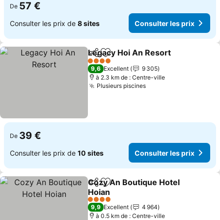
57 €
De
Consulter les prix de
8 sites
Consulter les prix
Legacy Hoi An Resort
Partager
Ajouter à mes favoris
4 Étoiles
9,6
Excellent
9 305
à 2.3 km de : Centre-ville
Plusieurs piscines
39 €
De
Consulter les prix de
10 sites
Consulter les prix
Cozy An Boutique Hotel
Partager
Ajouter à mes favoris
Hoian
4 Étoiles
9,9
Excellent
4 964
à 0.5 km de : Centre-ville