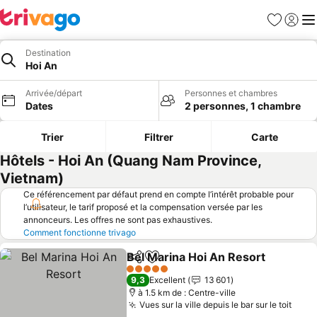
Favoris
Se con
Me
Destination
Hoi An
Arrivée/départ
Personnes et chambres
Dates
2 personnes, 1 chambre
Trier
Filtrer
Carte
Hôtels - Hoi An (Quang Nam Province,
Vietnam)
Ce référencement par défaut prend en compte l’intérêt probable pour
l’utilisateur, le tarif proposé et la compensation versée par les
annonceurs. Les offres ne sont pas exhaustives.
Comment fonctionne trivago
Bel Marina Hoi An Resort
Partager
Ajouter à mes favoris
5 Étoiles
9,3
Excellent
13 601
à 1.5 km de : Centre-ville
Vues sur la ville depuis le bar sur le toit