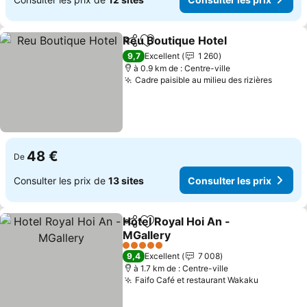
Reu Boutique Hotel
Partager
Ajouter à mes favoris
9,7
Excellent
1 260
à 0.9 km de : Centre-ville
Cadre paisible au milieu des rizières
48 €
De
Consulter les prix de
13 sites
Consulter les prix
Hotel Royal Hoi An -
Partager
Ajouter à mes favoris
MGallery
5 Étoiles
9,4
Excellent
7 008
à 1.7 km de : Centre-ville
Faifo Café et restaurant Wakaku