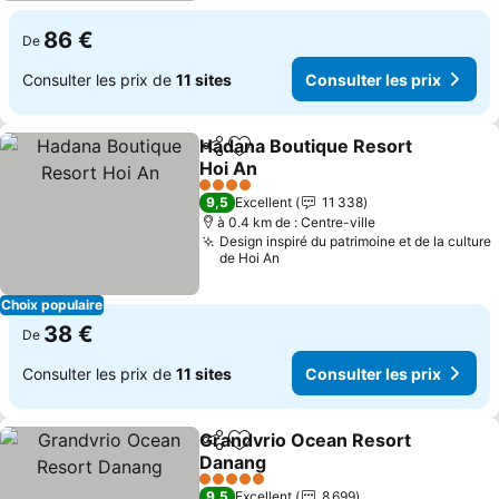
86 €
De
Consulter les prix de
11 sites
Consulter les prix
Hadana Boutique Resort
Partager
Ajouter à mes favoris
Hoi An
4 Étoiles
9,5
Excellent
11 338
à 0.4 km de : Centre-ville
Design inspiré du patrimoine et de la culture
de Hoi An
Choix populaire
38 €
De
Consulter les prix de
11 sites
Consulter les prix
Grandvrio Ocean Resort
Partager
Ajouter à mes favoris
Danang
5 Étoiles
9,5
Excellent
8 699