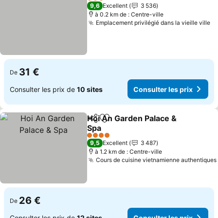
3 Étoiles
9,6
Excellent
3 536
à 0.2 km de : Centre-ville
Emplacement privilégié dans la vieille ville
31 €
De
Consulter les prix de
10 sites
Consulter les prix
Hoi An Garden Palace &
Partager
Ajouter à mes favoris
Spa
4 Étoiles
9,5
Excellent
3 487
à 1.2 km de : Centre-ville
Cours de cuisine vietnamienne authentiques
26 €
De
Consulter les prix de
12 sites
Consulter les prix