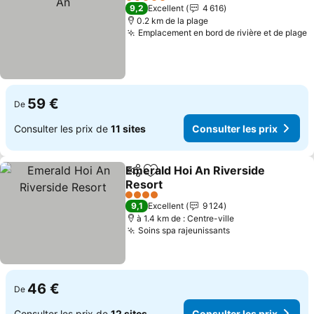
5 Étoiles
9,2
Excellent
4 616
0.2 km de la plage
Emplacement en bord de rivière et de plage
59 €
De
Consulter les prix de
11 sites
Consulter les prix
Emerald Hoi An Riverside
Partager
Ajouter à mes favoris
Resort
4 Étoiles
9,1
Excellent
9 124
à 1.4 km de : Centre-ville
Soins spa rajeunissants
46 €
De
Consulter les prix de
12 sites
Consulter les prix