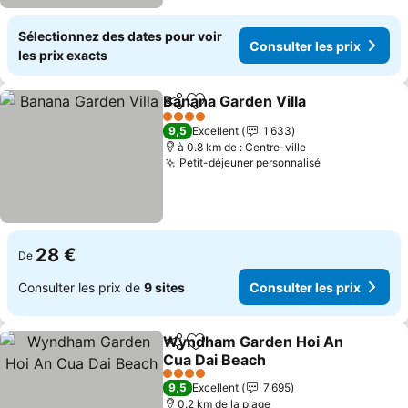
Sélectionnez des dates pour voir
Consulter les prix
les prix exacts
Banana Garden Villa
Partager
Ajouter à mes favoris
4 Étoiles
9,5
Excellent
1 633
à 0.8 km de : Centre-ville
Petit-déjeuner personnalisé
28 €
De
Consulter les prix de
9 sites
Consulter les prix
Wyndham Garden Hoi An
Partager
Ajouter à mes favoris
Cua Dai Beach
4 Étoiles
9,5
Excellent
7 695
0.2 km de la plage