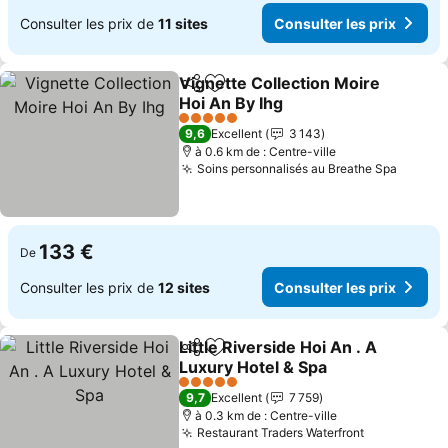
Consulter les prix de
11 sites
Consulter les prix
Vignette Collection Moire
Partager
Ajouter à mes favoris
Hoi An By Ihg
5 Étoiles
9,6
Excellent
3 143
à 0.6 km de : Centre-ville
Soins personnalisés au Breathe Spa
133 €
De
Consulter les prix de
12 sites
Consulter les prix
Little Riverside Hoi An . A
Partager
Ajouter à mes favoris
Luxury Hotel & Spa
5 Étoiles
9,7
Excellent
7 759
à 0.3 km de : Centre-ville
Restaurant Traders Waterfront