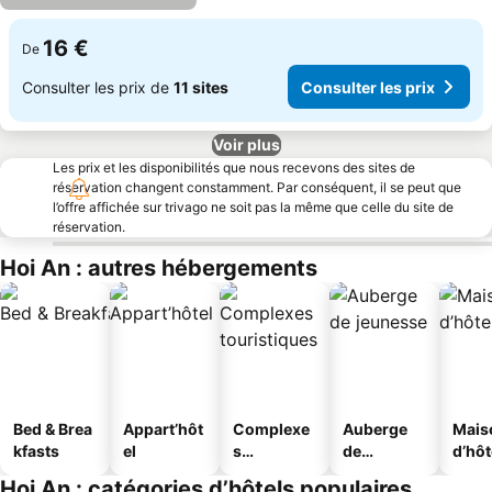
16 €
De
Consulter les prix de
11 sites
Consulter les prix
Voir plus
Les prix et les disponibilités que nous recevons des sites de
réservation changent constamment. Par conséquent, il se peut que
l’offre affichée sur trivago ne soit pas la même que celle du site de
réservation.
Hoi An : autres hébergements
Bed & Brea
Appart’hôt
Complexe
Auberge
Mais
kfasts
el
s
de
d’hô
touristique
jeunesse
Hoi An : catégories d’hôtels populaires