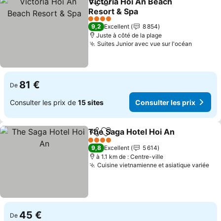
Victoria Hoi An Beach
Partager
Ajouter à mes favoris
Resort & Spa
4 Étoiles
9,2
Excellent
8 854
Juste à côté de la plage
Suites Junior avec vue sur l'océan
81 €
De
Consulter les prix de
15 sites
Consulter les prix
The Saga Hotel Hoi An
Partager
Ajouter à mes favoris
4 Étoiles
9,8
Excellent
5 614
à 1.1 km de : Centre-ville
Cuisine vietnamienne et asiatique variée
45 €
De