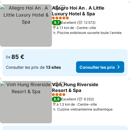
Allegro Hoi An . A Little
Partager
Ajouter à mes favoris
Luxury Hotel & Spa
5 Étoiles
9,7
Excellent
12 572
à 1.1 km de : Centre-ville
Piscine extérieure ouverte toute l'année
85 €
De
Consulter les prix de
13 sites
Consulter les prix
Vinh Hung Riverside
Partager
Ajouter à mes favoris
Resort & Spa
4 Étoiles
8,9
Excellent
6 352
à 1.3 km de : Centre-ville
Cuisine vietnamienne authentique