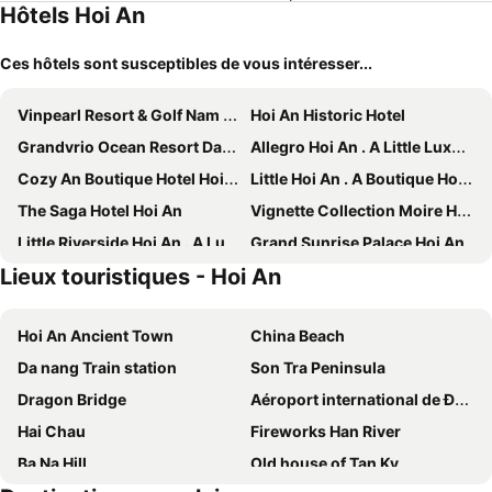
Hôtels Hoi An
Ces hôtels sont susceptibles de vous intéresser...
Vinpearl Resort & Golf Nam Hoi An
Hoi An Historic Hotel
Grandvrio Ocean Resort Danang
Allegro Hoi An . A Little Luxury Hotel & Spa
Cozy An Boutique Hotel Hoian
Little Hoi An . A Boutique Hotel & Spa
The Saga Hotel Hoi An
Vignette Collection Moire Hoi An By Ihg
Little Riverside Hoi An . A Luxury Hotel & Spa
Grand Sunrise Palace Hoi An
Lieux touristiques - Hoi An
Reu Boutique Hotel
Hotel Royal Hoi An - MGallery
Banana Garden Villa
Wyndham Garden Hoi An Cua Dai Beach
Hoi An Ancient Town
China Beach
Hoian Sincerity Hotel & Spa
Hoian Central Hotel
Da nang Train station
Son Tra Peninsula
Aira Boutique Hoi An
Hoi An Central Boutique Hotel & Spa
Dragon Bridge
Aéroport international de Đà Nẵng
The Signature Hoi An
Soluna D'Annam - The Art of Hoi An Relaxation
Hai Chau
Fireworks Han River
Laluna Hoi An Riverside Hotel & Spa
Ally Beach Boutique Hotel Hoian
Ba Na Hill
Old house of Tan Ky
RMH Le Belhamy Beach Resort
Ahoy Hoi An Boutique Resort & Spa