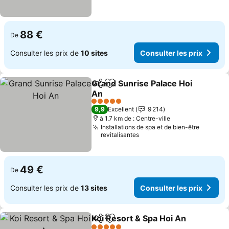
88 €
De
Consulter les prix de
10 sites
Consulter les prix
Grand Sunrise Palace Hoi
Partager
Ajouter à mes favoris
An
5 Étoiles
9,9
Excellent
9 214
à 1.7 km de : Centre-ville
Installations de spa et de bien-être
revitalisantes
49 €
De
Consulter les prix de
13 sites
Consulter les prix
Koi Resort & Spa Hoi An
Partager
Ajouter à mes favoris