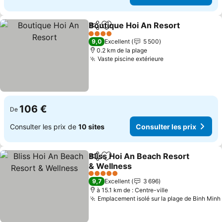
Boutique Hoi An Resort
Partager
Ajouter à mes favoris
4 Étoiles
9,0
Excellent
5 500
0.2 km de la plage
Vaste piscine extérieure
106 €
De
Consulter les prix de
10 sites
Consulter les prix
Bliss Hoi An Beach Resort
Partager
Ajouter à mes favoris
& Wellness
5 Étoiles
9,7
Excellent
3 696
à 15.1 km de : Centre-ville
Emplacement isolé sur la plage de Binh Minh