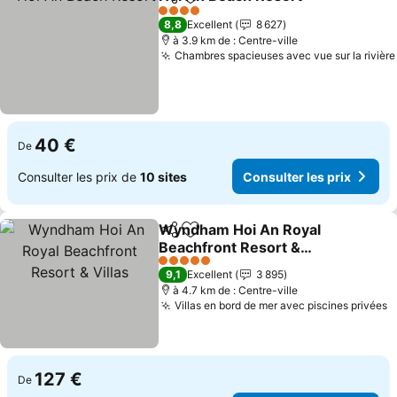
Partager
Ajouter à mes favoris
4 Étoiles
8,8
Excellent
8 627
à 3.9 km de : Centre-ville
Chambres spacieuses avec vue sur la rivière
40 €
De
Consulter les prix de
10 sites
Consulter les prix
Wyndham Hoi An Royal
Partager
Ajouter à mes favoris
Beachfront Resort &
Villas
5 Étoiles
9,1
Excellent
3 895
à 4.7 km de : Centre-ville
Villas en bord de mer avec piscines privées
127 €
De