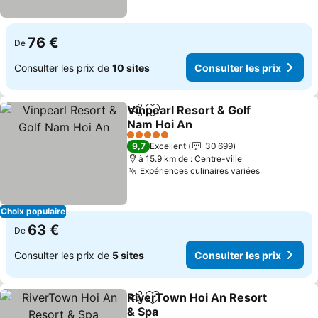
76 €
De
Consulter les prix de
10 sites
Consulter les prix
Vinpearl Resort & Golf
Partager
Ajouter à mes favoris
Nam Hoi An
5 Étoiles
9,7
Excellent
30 699
à 15.9 km de : Centre-ville
Expériences culinaires variées
Choix populaire
63 €
De
Consulter les prix de
5 sites
Consulter les prix
RiverTown Hoi An Resort
Partager
Ajouter à mes favoris
& Spa