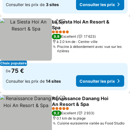
Consulter les prix de
3 sites
Consulter les prix
La Siesta Hoi An Resort &
Partager
Ajouter à mes favoris
Spa
5 Étoiles
9,8
Excellent
17 623
à 2.0 km de : Centre-ville
Piscine à débordement avec vue sur les
rizières
Choix populaire
75 €
De
Consulter les prix de
14 sites
Consulter les prix
Renaissance Danang Hoi
Partager
Ajouter à mes favoris
An Resort & Spa
5 Étoiles
9,2
Excellent
2 933
0.1 km de la plage
Cuisine eurasienne variée au Food Studio