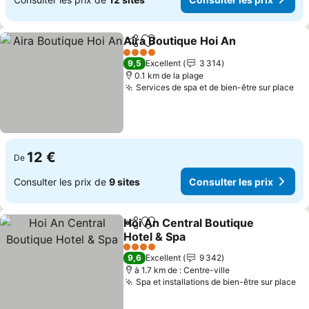
Aira Boutique Hoi An
Partager
Ajouter à mes favoris
4 Étoiles
9,5
Excellent
3 314
0.1 km de la plage
Services de spa et de bien-être sur place
12 €
De
Consulter les prix de
9 sites
Consulter les prix
Hoi An Central Boutique
Partager
Ajouter à mes favoris
Hotel & Spa
4 Étoiles
9,6
Excellent
9 342
à 1.7 km de : Centre-ville
Spa et installations de bien-être sur place