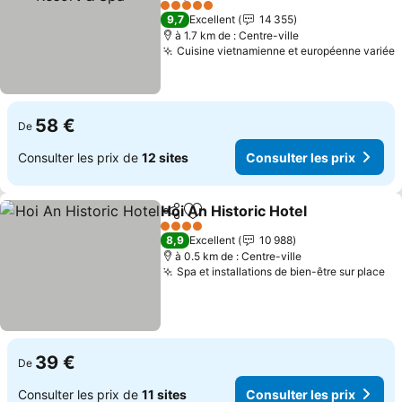
5 Étoiles
9,7
Excellent
14 355
à 1.7 km de : Centre-ville
Cuisine vietnamienne et européenne variée
58 €
De
Consulter les prix de
12 sites
Consulter les prix
Hoi An Historic Hotel
Partager
Ajouter à mes favoris
4 Étoiles
8,9
Excellent
10 988
à 0.5 km de : Centre-ville
Spa et installations de bien-être sur place
39 €
De
Consulter les prix de
11 sites
Consulter les prix