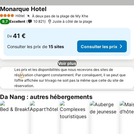
Monarque Hotel
Consulter les prix
Hôtel
À deux pas de la plage de My Khe
Consulter les prix
4 Étoiles
9,7
Excellent
10 821
Juste à côté de la plage
41 €
De
Consulter les prix de
15 sites
Consulter les prix
Voir plus
Les prix et les disponibilités que nous recevons des sites de
réservation changent constamment. Par conséquent, il se peut que
l’offre affichée sur trivago ne soit pas la même que celle du site de
réservation.
Da Nang : autres hébergements