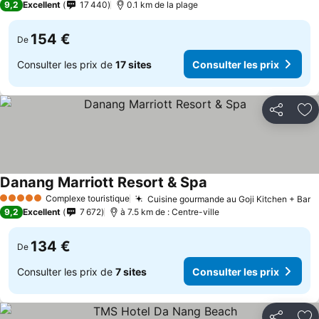
9,2
Excellent
17 440
0.1 km de la plage
154 €
De
Consulter les prix de
17 sites
Consulter les prix
Partager
Aj
Danang Marriott Resort & Spa
Consulter les prix
Complexe touristique
Cuisine gourmande au Goji Kitchen + Bar
C
5 Étoiles
9,2
Excellent
7 672
à 7.5 km de : Centre-ville
134 €
De
Consulter les prix de
7 sites
Consulter les prix