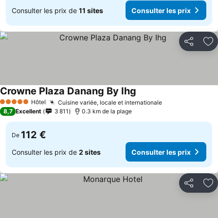
Consulter les prix de
11 sites
Consulter les prix
Partager
Aj
Crowne Plaza Danang By Ihg
Consulter les prix
Hôtel
Cuisine variée, locale et internationale
Consulter les p
5 Étoiles
8,7
Excellent
3 811
0.3 km de la plage
112 €
De
Consulter les prix de
2 sites
Consulter les prix
Partager
Aj