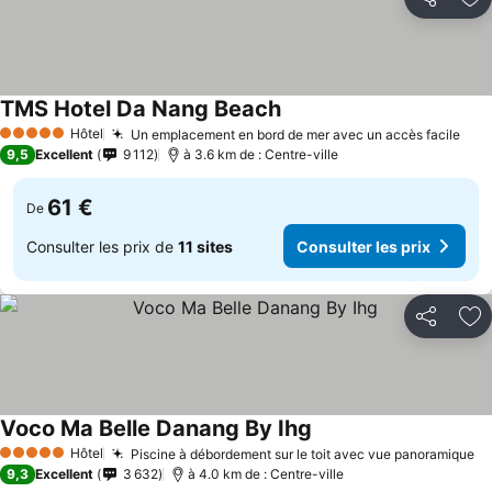
Partager
Aj
TMS Hotel Da Nang Beach
Consulter les prix
Hôtel
Un emplacement en bord de mer avec un accès facile
Cons
5 Étoiles
9,5
Excellent
9 112
à 3.6 km de : Centre-ville
61 €
De
Consulter les prix de
11 sites
Consulter les prix
Partager
Aj
Voco Ma Belle Danang By Ihg
Consulter les prix
Hôtel
Piscine à débordement sur le toit avec vue panoramique
Co
5 Étoiles
9,3
Excellent
3 632
à 4.0 km de : Centre-ville