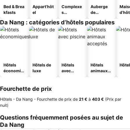
Bed & Brea
Appart’hôt
Complexe
Auberge
Mais
kfasts
el
s
de
d’hô
touristique
jeunesse
Da Nang : catégories d’hôtels populaires
s
Hôtels
Hôtels de
Hôtels
Hôtels
Hôtel
économiq
luxe
avec
animaux
ues
piscine
acceptés
Fourchette de prix
Hôtels - Da Nang -
Fourchette de prix
de
‎21 €
à
‎403 €
(Prix par
nuit)
Questions fréquemment posées au sujet de
Da Nang