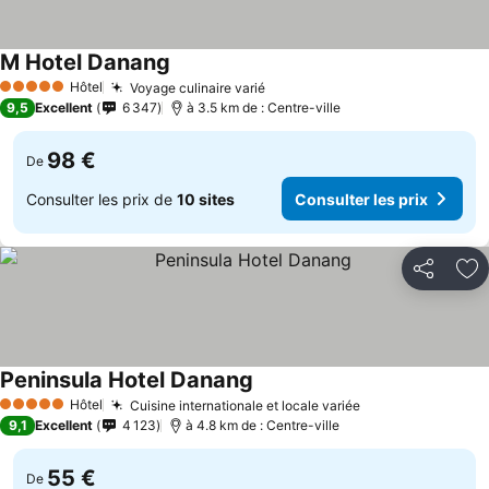
M Hotel Danang
Consulter les prix
Hôtel
Voyage culinaire varié
Consulter les prix
5 Étoiles
9,5
Excellent
6 347
à 3.5 km de : Centre-ville
98 €
De
Consulter les prix de
10 sites
Consulter les prix
Partager
Aj
Peninsula Hotel Danang
Consulter les prix
Hôtel
Cuisine internationale et locale variée
Consulter les pr
5 Étoiles
9,1
Excellent
4 123
à 4.8 km de : Centre-ville
55 €
De