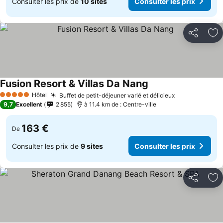
Consulter les prix de
10 sites
Consulter les prix
Partager
Aj
Fusion Resort & Villas Da Nang
Consulter les prix
Hôtel
Buffet de petit-déjeuner varié et délicieux
Consulter les
5 Étoiles
9,7
Excellent
2 855
à 11.4 km de : Centre-ville
163 €
De
Consulter les prix de
9 sites
Consulter les prix
Partager
Aj