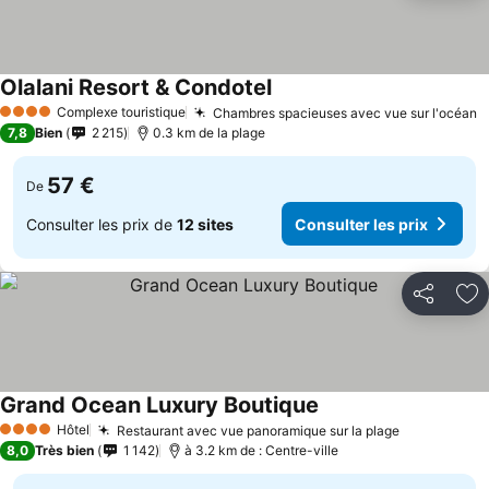
Olalani Resort & Condotel
Consulter les prix
Complexe touristique
Chambres spacieuses avec vue sur l'océan
C
4 Étoiles
7,8
Bien
2 215
0.3 km de la plage
57 €
De
Consulter les prix de
12 sites
Consulter les prix
Partager
Aj
Grand Ocean Luxury Boutique
Consulter les prix
Hôtel
Restaurant avec vue panoramique sur la plage
Consulter l
4 Étoiles
8,0
Très bien
1 142
à 3.2 km de : Centre-ville