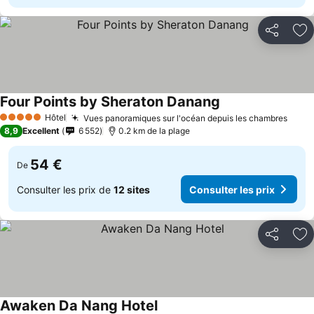
Partager
Aj
Four Points by Sheraton Danang
Consulter les prix
Hôtel
Vues panoramiques sur l'océan depuis les chambres
Consu
5 Étoiles
8,9
Excellent
6 552
0.2 km de la plage
54 €
De
Consulter les prix de
12 sites
Consulter les prix
Partager
Aj
Awaken Da Nang Hotel
Consulter les prix