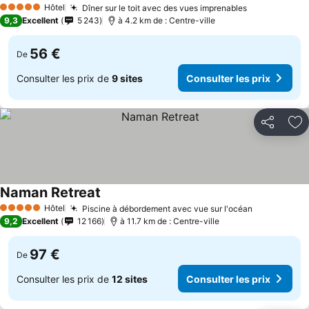
Hôtel
Dîner sur le toit avec des vues imprenables
Consulter le
5 Étoiles
9,3
Excellent
5 243
à 4.2 km de : Centre-ville
56 €
De
Consulter les prix de
9 sites
Consulter les prix
Partager
Aj
Naman Retreat
Consulter les prix
Hôtel
Piscine à débordement avec vue sur l'océan
Consulter l
5 Étoiles
9,2
Excellent
12 166
à 11.7 km de : Centre-ville
97 €
De
Consulter les prix de
12 sites
Consulter les prix