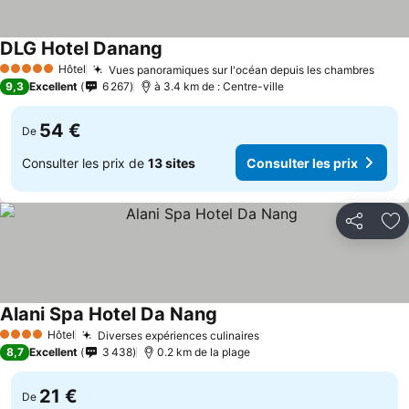
DLG Hotel Danang
Consulter les prix
Hôtel
Vues panoramiques sur l'océan depuis les chambres
Consu
5 Étoiles
9,3
Excellent
6 267
à 3.4 km de : Centre-ville
54 €
De
Consulter les prix de
13 sites
Consulter les prix
Partager
Aj
Alani Spa Hotel Da Nang
Consulter les prix
Hôtel
Diverses expériences culinaires
Consulter les prix
4 Étoiles
8,7
Excellent
3 438
0.2 km de la plage
21 €
De