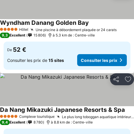
Wyndham Danang Golden Bay
Consulter les prix
Hôtel
Une piscine à débordement plaquée or 24 carats
Consult
5 Étoiles
9,3
Excellent
15 806
à 5.3 km de : Centre-ville
52 €
De
Consulter les prix de
15 sites
Consulter les prix
Partager
Aj
Da Nang Mikazuki Japanese Resorts & Spa
Cons
Complexe touristique
Le plus long toboggan aquatique intérieur du Vietnam
5 Étoiles
9,4
Excellent
8 780
à 8.8 km de : Centre-ville