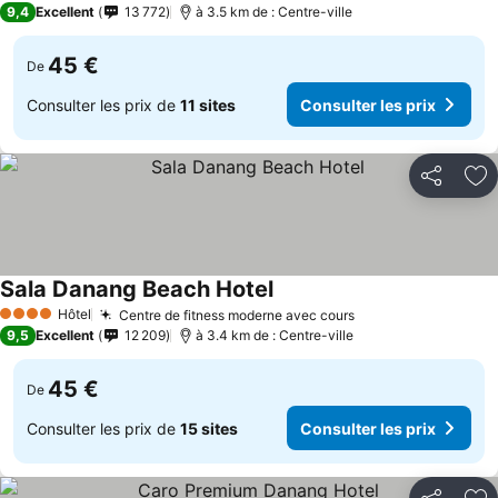
9,4
Excellent
13 772
à 3.5 km de : Centre-ville
45 €
De
Consulter les prix de
11 sites
Consulter les prix
Partager
Aj
Sala Danang Beach Hotel
Consulter les prix
Hôtel
Centre de fitness moderne avec cours
Consulter les pri
4 Étoiles
9,5
Excellent
12 209
à 3.4 km de : Centre-ville
45 €
De
Consulter les prix de
15 sites
Consulter les prix