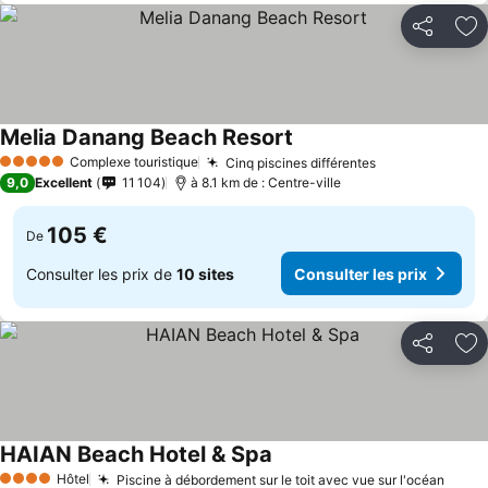
Partager
Aj
Melia Danang Beach Resort
Consulter les prix
Complexe touristique
Cinq piscines différentes
Consulter les 
5 Étoiles
9,0
Excellent
11 104
à 8.1 km de : Centre-ville
105 €
De
Consulter les prix de
10 sites
Consulter les prix
Partager
Aj
HAIAN Beach Hotel & Spa
Consulter les prix
Hôtel
Piscine à débordement sur le toit avec vue sur l'océan
Consu
4 Étoiles