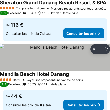
Sheraton Grand Danang Beach Resort & SPA
Co
Complexe touristique
Plusieurs restaurants pour tous les goûts
Co
5 Étoiles
9,2
Excellent
5 945
à 10.3 km de : Centre-ville
116 €
De
Consulter les prix de
7 sites
Consulter les prix
Partager
Aj
Mandila Beach Hotel Danang
Consulter les prix
Hôtel
Royal Spa proposant une variété de soins
Consulter les p
4 Étoiles
9,3
Excellent
6 552
0.1 km de la plage
44 €
De
Consulter les prix de
8 sites
Consulter les prix