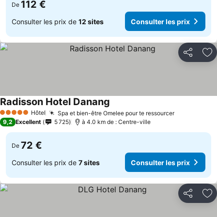
112 €
De
Consulter les prix de
12 sites
Consulter les prix
Partager
Aj
Radisson Hotel Danang
Consulter les prix
Hôtel
Spa et bien-être Omelee pour te ressourcer
Consulter le
5 Étoiles
9,2
Excellent
5 725
à 4.0 km de : Centre-ville
72 €
De
Consulter les prix de
7 sites
Consulter les prix
Partager
Aj