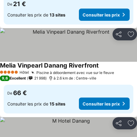
21 €
De
Consulter les prix de
13 sites
Consulter les prix
Partager
Aj
Melia Vinpearl Danang Riverfront
Consulter les pri
Hôtel
Piscine à débordement avec vue sur le fleuve
Consulter 
5 Étoiles
9,6
Excellent
21 998
à 2.6 km de : Centre-ville
66 €
De
Consulter les prix de
15 sites
Consulter les prix
Partager
Aj