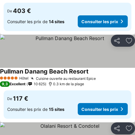
403 €
De
Consulter les prix de
14 sites
Consulter les prix
Partager
Aj
Pullman Danang Beach Resort
Consulter les prix
Hôtel
Cuisine ouverte au restaurant Epice
Consulter les pri
5 Étoiles
9,3
Excellent
10 625
0.3 km de la plage
117 €
De
Consulter les prix de
15 sites
Consulter les prix
Partager
Aj