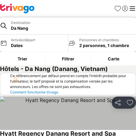
Favoris
Se con
Me
Destination
Da Nang
Arrivée/départ
Personnes et chambres
Dates
2 personnes, 1 chambre
Trier
Filtrer
Carte
Hôtels - Da Nang (Danang, Vietnam)
Ce référencement par défaut prend en compte l’intérêt probable pour
l’utilisateur, le tarif proposé et la compensation versée par les
annonceurs. Les offres ne sont pas exhaustives.
Comment fonctionne trivago
Partager
Aj
Hyatt Regency Danang Resort and Spa