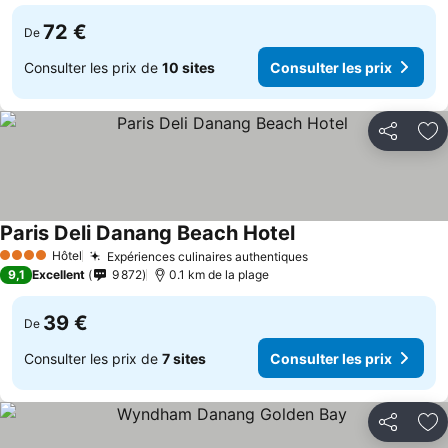
72 €
De
Consulter les prix de
10 sites
Consulter les prix
Partager
Aj
Paris Deli Danang Beach Hotel
Consulter les prix
Hôtel
Expériences culinaires authentiques
Consulter les prix
4 Étoiles
9,1
Excellent
9 872
0.1 km de la plage
39 €
De
Consulter les prix de
7 sites
Consulter les prix
Partager
Aj