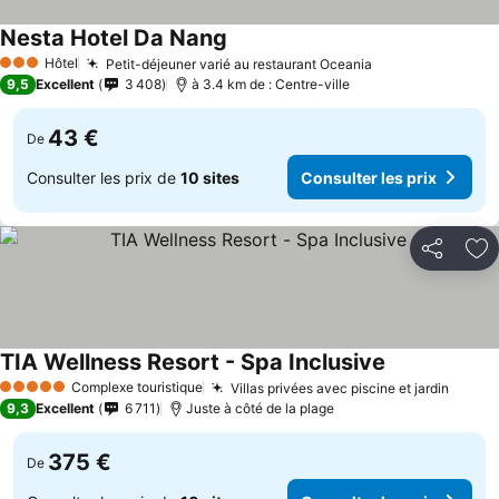
Nesta Hotel Da Nang
Consulter les prix
Hôtel
Petit-déjeuner varié au restaurant Oceania
Consulter les p
3 Étoiles
9,5
Excellent
3 408
à 3.4 km de : Centre-ville
43 €
De
Consulter les prix de
10 sites
Consulter les prix
Partager
Aj
TIA Wellness Resort - Spa Inclusive
Consulter les
Complexe touristique
Villas privées avec piscine et jardin
Consul
5 Étoiles
9,3
Excellent
6 711
Juste à côté de la plage
375 €
De