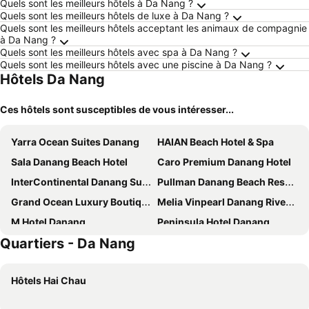
Quels sont les meilleurs hôtels à Da Nang ?
Quels sont les meilleurs hôtels de luxe à Da Nang ?
Quels sont les meilleurs hôtels acceptant les animaux de compagnie
à Da Nang ?
Quels sont les meilleurs hôtels avec spa à Da Nang ?
Quels sont les meilleurs hôtels avec une piscine à Da Nang ?
Hôtels Da Nang
Ces hôtels sont susceptibles de vous intéresser...
Yarra Ocean Suites Danang
HAIAN Beach Hotel & Spa
Sala Danang Beach Hotel
Caro Premium Danang Hotel
InterContinental Danang Sun Peninsula Resort by IHG
Pullman Danang Beach Resort
Grand Ocean Luxury Boutique
Melia Vinpearl Danang Riverfront
M Hotel Danang
Peninsula Hotel Danang
Quartiers - Da Nang
Stella Maris Beach Danang
Nesta Hotel Da Nang
Fusion Resort & Villas Da Nang
Mandila Beach Hotel Danang
Hôtels Hai Chau
Four Points by Sheraton Danang
Awaken Da Nang Hotel
Naman Retreat
Tru by Hilton Da Nang City Centre