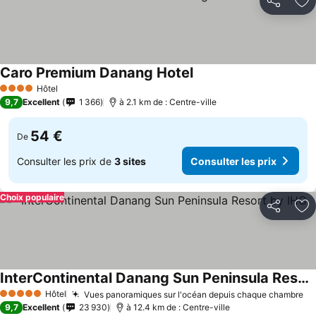
Partager
Aj
Caro Premium Danang Hotel
Consulter les prix
Hôtel
4 Étoiles
9,7
Excellent
1 366
à 2.1 km de : Centre-ville
54 €
De
Consulter les prix de
3 sites
Consulter les prix
Choix populaire
Partager
Aj
InterContinental Danang Sun Peninsula Resort by IHG
Consulter les prix
Hôtel
Vues panoramiques sur l'océan depuis chaque chambre
Co
5 Étoiles
9,7
Excellent
23 930
à 12.4 km de : Centre-ville