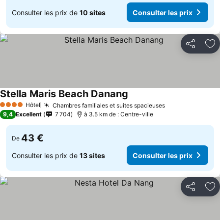
Consulter les prix de
10 sites
Consulter les prix
Partager
Aj
Stella Maris Beach Danang
Consulter les prix
Hôtel
Chambres familiales et suites spacieuses
Consulter les p
4 Étoiles
9,4
Excellent
7 704
à 3.5 km de : Centre-ville
43 €
De
Consulter les prix de
13 sites
Consulter les prix
Partager
Aj