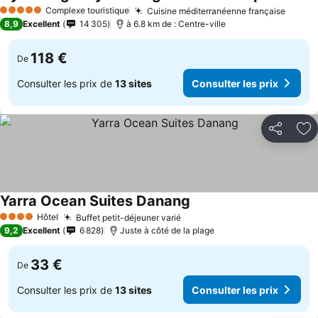
Consulter
Complexe touristique
Cuisine méditerranéenne française
Consul
5 Étoiles
8,9
Excellent
14 305
à 6.8 km de : Centre-ville
118 €
De
Consulter les prix de
13 sites
Consulter les prix
Partager
Aj
Yarra Ocean Suites Danang
Consulter les prix
Hôtel
Buffet petit-déjeuner varié
Consulter les prix
4 Étoiles
9,2
Excellent
6 828
Juste à côté de la plage
33 €
De
Consulter les prix de
13 sites
Consulter les prix