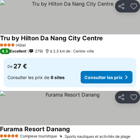
Partager
Aj
Tru by Hilton Da Nang City Centre
Consulter les pr
Hôtel
4 Étoiles
8,5
Excellent
279
à 2.3 km de : Centre-ville
27 €
De
Consulter les prix de
6 sites
Consulter les prix
Partager
Aj
Furama Resort Danang
Consulter les prix
Complexe touristique
Sports nautiques et activités de plage
Cons
5 Étoiles