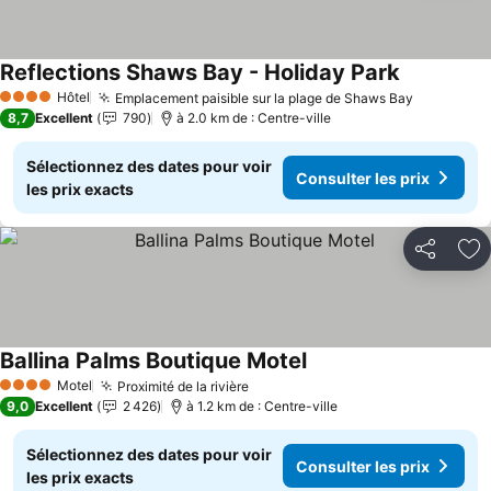
Reflections Shaws Bay - Holiday Park
Hôtel
Emplacement paisible sur la plage de Shaws Bay
4 Étoiles
8,7
Excellent
790
à 2.0 km de : Centre-ville
Sélectionnez des dates pour voir
Consulter les prix
les prix exacts
Partager
Aj
Ballina Palms Boutique Motel
Motel
Proximité de la rivière
4 Étoiles
9,0
Excellent
2 426
à 1.2 km de : Centre-ville
Sélectionnez des dates pour voir
Consulter les prix
les prix exacts