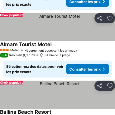
Consulter les prix
les prix exacts
Choix populaire
Partager
Aj
Almare Tourist Motel
Motel
Hébergement acceptant les animaux
3 Étoiles
8,4
Très bien
1 783
3.4 km de la plage
Sélectionnez des dates pour voir
Consulter les prix
les prix exacts
Choix populaire
Partager
Aj
Ballina Beach Resort