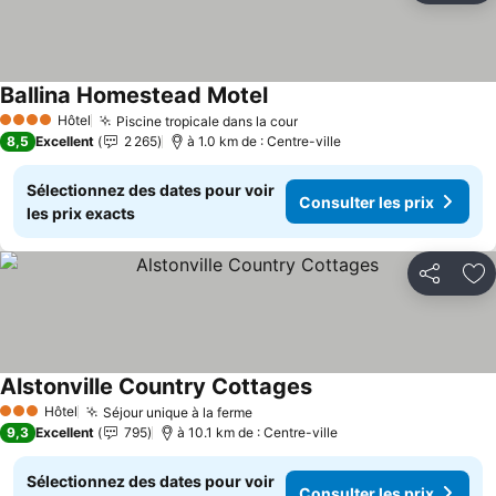
Ballina Homestead Motel
Hôtel
Piscine tropicale dans la cour
4 Étoiles
8,5
Excellent
2 265
à 1.0 km de : Centre-ville
Sélectionnez des dates pour voir
Consulter les prix
les prix exacts
Partager
Aj
Alstonville Country Cottages
Hôtel
Séjour unique à la ferme
3 Étoiles
9,3
Excellent
795
à 10.1 km de : Centre-ville
Sélectionnez des dates pour voir
Consulter les prix