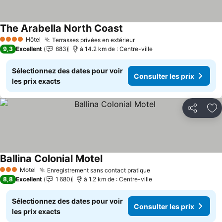
The Arabella North Coast
Hôtel
Terrasses privées en extérieur
4 Étoiles
9,3
Excellent
683
à 14.2 km de : Centre-ville
Sélectionnez des dates pour voir
Consulter les prix
les prix exacts
Partager
Aj
Ballina Colonial Motel
Motel
Enregistrement sans contact pratique
3 Étoiles
8,8
Excellent
1 680
à 1.2 km de : Centre-ville
Sélectionnez des dates pour voir
Consulter les prix
les prix exacts