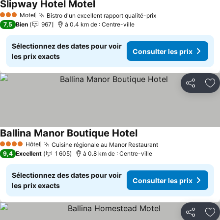
Slipway Hotel Motel
Motel
Bistro d'un excellent rapport qualité-prix
3 Étoiles
7,5
Bien
967
à 0.4 km de : Centre-ville
Sélectionnez des dates pour voir
Consulter les prix
les prix exacts
Partager
Aj
Ballina Manor Boutique Hotel
Hôtel
Cuisine régionale au Manor Restaurant
4 Étoiles
9,4
Excellent
1 605
à 0.8 km de : Centre-ville
Sélectionnez des dates pour voir
Consulter les prix
les prix exacts
Partager
Aj