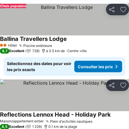
Choix populaire
Partager
Aj
Ballina Travellers Lodge
Hôtel
Piscine extérieure
2 Étoiles
8,7
Excellent
728
à 0.5 km de : Centre-ville
Sélectionnez des dates pour voir
Consulter les prix
les prix exacts
Partager
Aj
Reflections Lennox Head - Holiday Park
Maison/appartement entier
Plein d'activités nautiques
8,5
Excellent
1 226
0.1 km de la plage