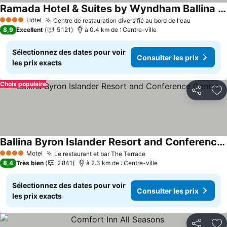
Ramada Hotel & Suites by Wyndham Ballina Byron
Hôtel
Centre de restauration diversifié au bord de l'eau
4 Étoiles
8,9
Excellent
5 121
à 0.4 km de : Centre-ville
Sélectionnez des dates pour voir
Consulter les prix
les prix exacts
Choix populaire
Partager
Aj
Ballina Byron Islander Resort and Conference Centre
Motel
Le restaurant et bar The Terrace
4 Étoiles
8,4
Très bien
2 841
à 2.3 km de : Centre-ville
Sélectionnez des dates pour voir
Consulter les prix
les prix exacts