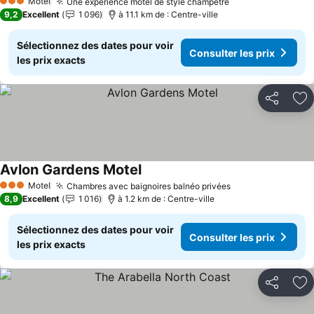
Motel
Une expérience motel de style champêtre
3 Étoiles
9,2
Excellent
1 096
à 11.1 km de : Centre-ville
Sélectionnez des dates pour voir
Consulter les prix
les prix exacts
Partager
Aj
Avlon Gardens Motel
Motel
Chambres avec baignoires balnéo privées
3 Étoiles
8,9
Excellent
1 016
à 1.2 km de : Centre-ville
Sélectionnez des dates pour voir
Consulter les prix
les prix exacts
Partager
Aj