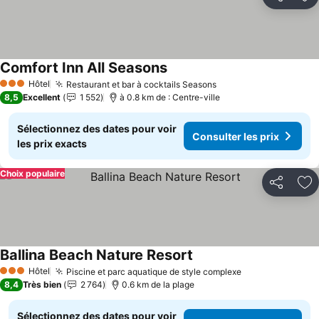
Partager
Aj
Comfort Inn All Seasons
Hôtel
Restaurant et bar à cocktails Seasons
3 Étoiles
8,5
Excellent
1 552
à 0.8 km de : Centre-ville
Sélectionnez des dates pour voir
Consulter les prix
les prix exacts
Choix populaire
Partager
Aj
Ballina Beach Nature Resort
Hôtel
Piscine et parc aquatique de style complexe
3 Étoiles
8,4
Très bien
2 764
0.6 km de la plage
Sélectionnez des dates pour voir