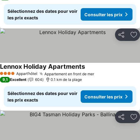
Sélectionnez des dates pour voir
Consulter les prix
les prix exacts
Partager
Aj
Lennox Holiday Apartments
Appart’hôtel
Appartement en front de mer
4 Étoiles
9,1
Excellent
604
0.1 km de la plage
Sélectionnez des dates pour voir
Consulter les prix
les prix exacts
Partager
Aj