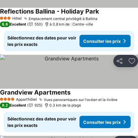
Reflections Ballina - Holiday Park
Hôtel
Emplacement central privilégié à Ballina
3 Étoiles
8,6
Excellent
550
à 0.8 km de : Centre-ville
Sélectionnez des dates pour voir
Consulter les prix
les prix exacts
Partager
Aj
Grandview Apartments
Appart’hôtel
Vues panoramiques sur l'océan et la rivière
4 Étoiles
9,2
Excellent
925
0.3 km de la plage
Sélectionnez des dates pour voir
Consulter les prix
les prix exacts