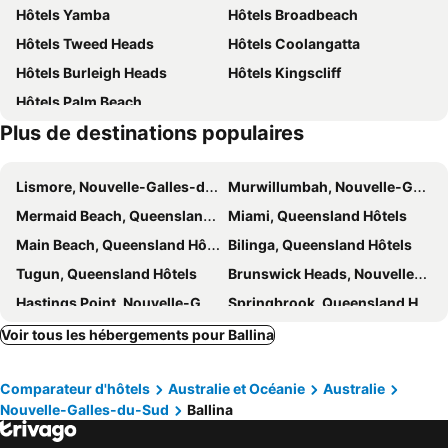
Hôtels Yamba
Hôtels Broadbeach
Hôtels Tweed Heads
Hôtels Coolangatta
Hôtels Burleigh Heads
Hôtels Kingscliff
Hôtels Palm Beach
Plus de destinations populaires
Lismore, Nouvelle-Galles-du-Sud Hôtels
Murwillumbah, Nouvelle-Galles-du-Sud Hôtels
Mermaid Beach, Queensland Hôtels
Miami, Queensland Hôtels
Main Beach, Queensland Hôtels
Bilinga, Queensland Hôtels
Tugun, Queensland Hôtels
Brunswick Heads, Nouvelle-Galles-du-Sud Hôtels
Hastings Point, Nouvelle-Galles-du-Sud Hôtels
Springbrook, Queensland Hôtels
Broadbeach Waters, Queensland Hôtels
Currumbin, Queensland Hôtels
Voir tous les hébergements pour Ballina
Mullumbimby, Nouvelle-Galles-du-Sud Hôtels
Beechmont, Queensland Hôtels
Comparateur d'hôtels
Australie et Océanie
Australie
Mermaid Waters, Queensland Hôtels
Mudgeeraba, Queensland Hôtels
Nouvelle-Galles-du-Sud
Ballina
Ashmore, Queensland Hôtels
Bogangar, Nouvelle-Galles-du-Sud Hôtels
Casino, Nouvelle-Galles-du-Sud Hôtels
Elanora, Queensland Hôtels