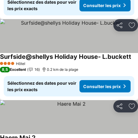
Sélectionnez des dates pour voir
Consulter les prix
les prix exacts
Partager
Aj
Surfside@shellys Holiday House- L.buckett
Hôtel
4 Étoiles
8,5
Excellent
16
0.2 km de la plage
Sélectionnez des dates pour voir
Consulter les prix
les prix exacts
Partager
Aj
Haere Mai 2