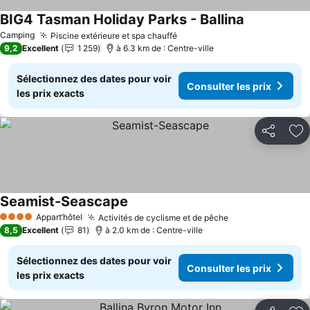
BIG4 Tasman Holiday Parks - Ballina
Camping
Piscine extérieure et spa chauffé
9,2
Excellent
1 259
à 6.3 km de : Centre-ville
Sélectionnez des dates pour voir
Consulter les prix
les prix exacts
Partager
Aj
Seamist-Seascape
Appart’hôtel
Activités de cyclisme et de pêche
4 Étoiles
8,5
Excellent
81
à 2.0 km de : Centre-ville
Sélectionnez des dates pour voir
Consulter les prix
les prix exacts