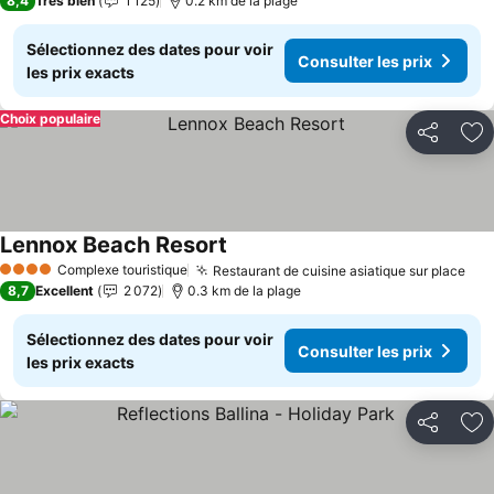
8,4
Très bien
1 125
0.2 km de la plage
Sélectionnez des dates pour voir
Consulter les prix
les prix exacts
Choix populaire
Partager
Aj
Lennox Beach Resort
Complexe touristique
Restaurant de cuisine asiatique sur place
4 Étoiles
8,7
Excellent
2 072
0.3 km de la plage
Sélectionnez des dates pour voir
Consulter les prix
les prix exacts
Partager
Aj