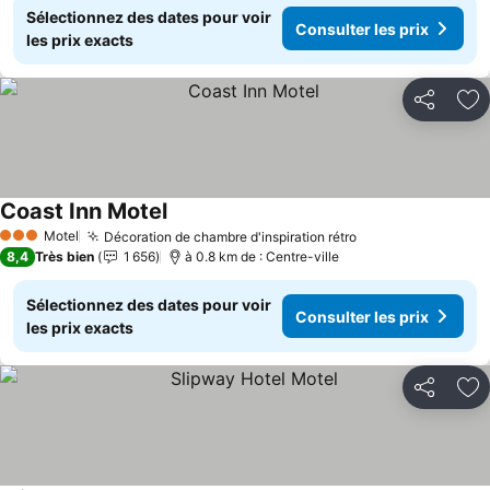
Sélectionnez des dates pour voir
Consulter les prix
les prix exacts
Partager
Aj
Coast Inn Motel
Motel
Décoration de chambre d'inspiration rétro
3 Étoiles
8,4
Très bien
1 656
à 0.8 km de : Centre-ville
Sélectionnez des dates pour voir
Consulter les prix
les prix exacts
Partager
Aj