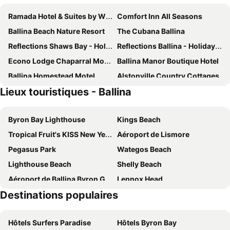
Ramada Hotel & Suites by Wyndham Ballina Byron
Comfort Inn All Seasons
Ballina Beach Nature Resort
The Cubana Ballina
Reflections Shaws Bay - Holiday Park
Reflections Ballina - Holiday Park
Econo Lodge Chaparral Motel Ballina
Ballina Manor Boutique Hotel
Ballina Homestead Motel
Alstonville Country Cottages
Lieux touristiques - Ballina
The Arabella North Coast
Ballina Travellers Lodge
Ballina Byron Motor Inn
Sandcastles
Byron Bay Lighthouse
Kings Beach
Surfside@shellys Holiday House- L.buckett
Haere Mai 2
Tropical Fruit's KISS New Years Eve Festival
Aéroport de Lismore
Alexander Palms East Ballina
The Brooklet
Pegasus Park
Wategos Beach
Australian Hotel
Discovery Parks – Ballina
Lighthouse Beach
Shelly Beach
Oceanic 3 East Ballina
Bay Shore Villa
Aéroport de Ballina Byron Gateway
Lennox Head
Destinations populaires
Goonellabah
Tallow Beach
Dive Byron Bay
Belongil Beach
Hôtels Surfers Paradise
Hôtels Byron Bay
Casino Airport
Main Beach