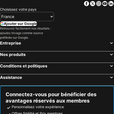
Facebook
Twitter
Insta
Yo
Warren, Nouvelle-Galles-du-Sud Hôtels
Melbourne, Victoria Hôtels
Choisissez votre pays
Sydney, Nouvelle-Galles-du-Sud Hôtels
Brisbane, Queensland Hôtels
Adelaïde, Australie du Sud Hôtels
Surfers Paradise, Queensland Hôtels
Ajouter sur Google
Retrouvez facilement nos résultats :
Perth, Australie-Occidentale Hôtels
Canberra, Australian Capital Territory Hôtels
ajoutez trivago comme source
Cairns, Queensland Hôtels
Port Douglas, Queensland Hôtels
préférée sur Google.
Entreprise
Nos produits
Conditions et politiques
Assistance
Connectez-vous pour bénéficier des
avantages réservés aux membres
Personnalisez votre expérience
Offres fidélité et Prix membres