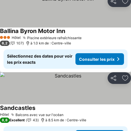
Partager
Aj
Ballina Byron Motor Inn
Hôtel
Piscine extérieure rafraîchissante
3 Étoiles
6,2
107
à 1.0 km de : Centre-ville
Sélectionnez des dates pour voir
Consulter les prix
les prix exacts
Partager
Aj
Sandcastles
Hôtel
Balcons avec vue sur l'océan
8,8
Excellent
43
à 8.5 km de : Centre-ville