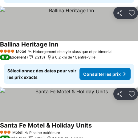
Partager
Aj
Ballina Heritage Inn
Motel
Hébergement de style classique et patrimonial
4 Étoiles
8,9
Excellent
2 213
à 0.2 km de : Centre-ville
Sélectionnez des dates pour voir
Consulter les prix
les prix exacts
Partager
Aj
Santa Fe Motel & Holiday Units
Motel
Piscine extérieure
3 Étoiles