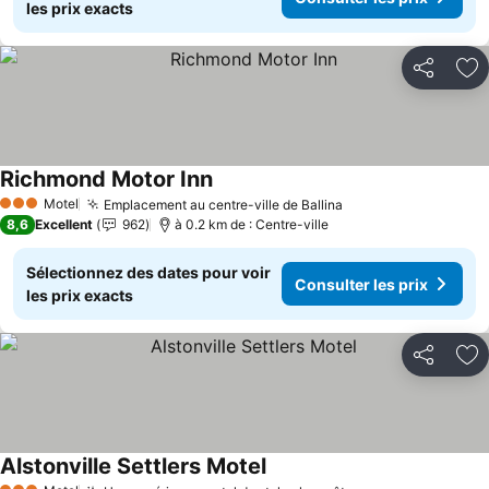
les prix exacts
Partager
Aj
Richmond Motor Inn
Motel
Emplacement au centre-ville de Ballina
3 Étoiles
8,6
Excellent
962
à 0.2 km de : Centre-ville
Sélectionnez des dates pour voir
Consulter les prix
les prix exacts
Partager
Aj
Alstonville Settlers Motel