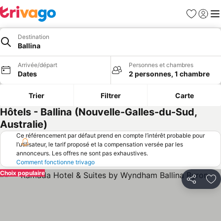
Favoris
Se con
Me
Destination
Ballina
Arrivée/départ
Personnes et chambres
Dates
2 personnes, 1 chambre
Trier
Filtrer
Carte
Hôtels - Ballina (Nouvelle-Galles-du-Sud,
Australie)
Ce référencement par défaut prend en compte l’intérêt probable pour
l’utilisateur, le tarif proposé et la compensation versée par les
annonceurs. Les offres ne sont pas exhaustives.
Comment fonctionne trivago
Choix populaire
Partager
Aj