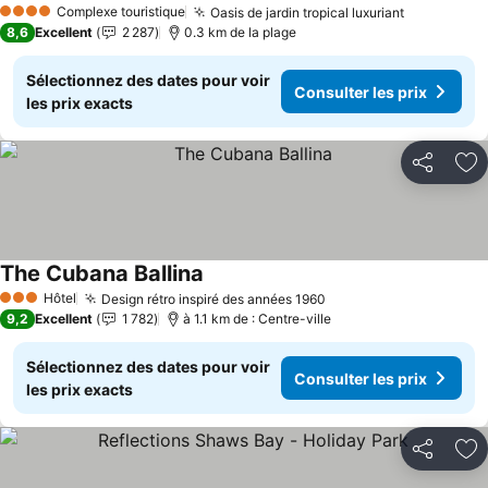
Complexe touristique
Oasis de jardin tropical luxuriant
4 Étoiles
8,6
Excellent
2 287
0.3 km de la plage
Sélectionnez des dates pour voir
Consulter les prix
les prix exacts
Partager
Aj
The Cubana Ballina
Hôtel
Design rétro inspiré des années 1960
3 Étoiles
9,2
Excellent
1 782
à 1.1 km de : Centre-ville
Sélectionnez des dates pour voir
Consulter les prix
les prix exacts
Partager
Aj