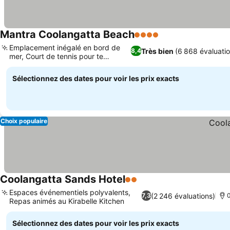
Mantra Coolangatta Beach
4 Étoiles
Emplacement inégalé en bord de
Très bien
(6 868 évaluatio
8,4
mer, Court de tennis pour te
dépenser
Sélectionnez des dates pour voir les prix exacts
Choix populaire
Coolangatta Sands Hotel
2 Étoiles
Espaces événementiels polyvalents,
(2 246 évaluations)
7,3
0
Repas animés au Kirabelle Kitchen
Sélectionnez des dates pour voir les prix exacts