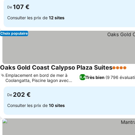
107 €
De
Consulter les prix de
12 sites
Choix populaire
Oaks Gold Coast Calypso Plaza Suites
4 Étoiles
Emplacement en bord de mer à
Très bien
(9 796 évaluat
8,4
Coolangatta, Piscine lagon avec
toboggans
202 €
De
Consulter les prix de
10 sites