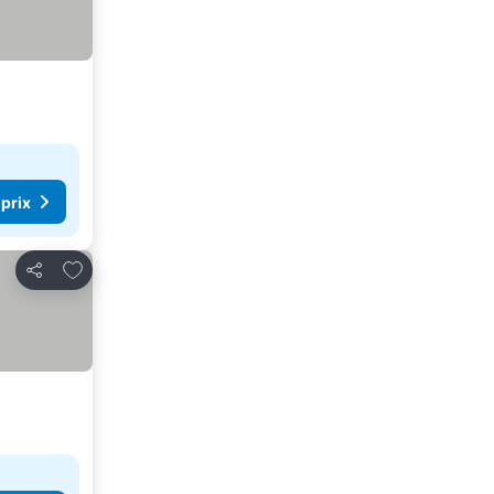
 prix
Ajouter à mes favoris
Partager