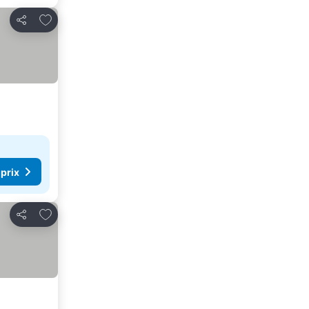
Ajouter à mes favoris
Partager
 prix
Ajouter à mes favoris
Partager