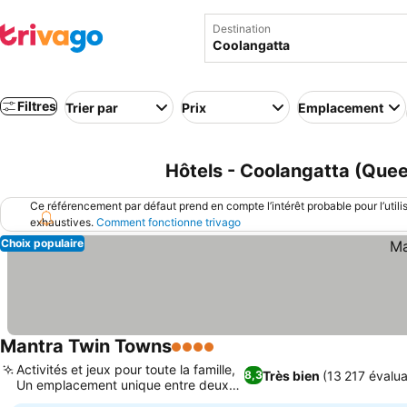
Destination
Filtres
Trier par
Prix
Emplacement
Hôtels - Coolangatta (Quee
Ce référencement par défaut prend en compte l’intérêt probable pour l’utili
exhaustives.
Comment fonctionne trivago
Choix populaire
Mantra Twin Towns
4 Étoiles
Activités et jeux pour toute la famille,
Très bien
(13 217 évalua
8,3
Un emplacement unique entre deux
États