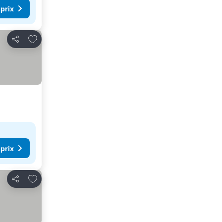
 prix
Ajouter à mes favoris
Partager
 prix
Ajouter à mes favoris
Partager