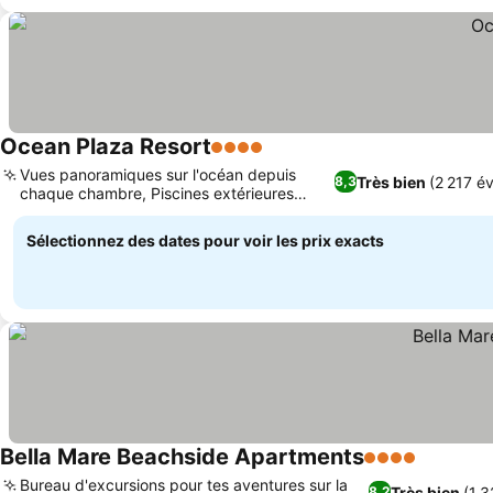
Ocean Plaza Resort
4 Étoiles
Vues panoramiques sur l'océan depuis
Très bien
(2 217 év
8,3
chaque chambre, Piscines extérieures
chauffées et spa
Sélectionnez des dates pour voir les prix exacts
Bella Mare Beachside Apartments
4 Étoiles
Bureau d'excursions pour tes aventures sur la
Très bien
(1 3
8,2