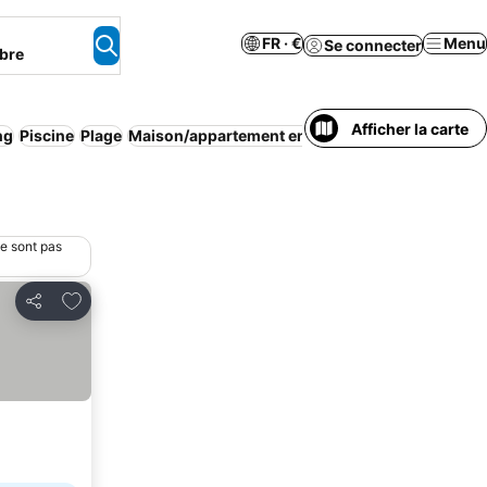
FR · €
Menu
Se connecter
bre
Afficher la carte
ng
Piscine
Plage
Maison/appartement entier
Petit déjeuner inclu
ne sont pas
Ajouter à mes favoris
Partager