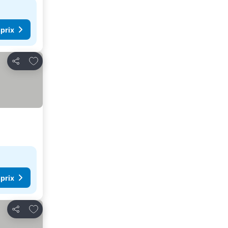
 prix
Ajouter à mes favoris
Partager
 prix
Ajouter à mes favoris
Partager