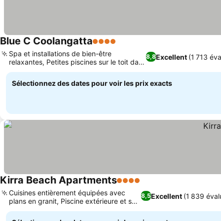
Blue C Coolangatta
4 Étoiles
Spa et installations de bien-être
Excellent
(1 713 éva
8,8
relaxantes, Petites piscines sur le toit dans
les penthouses
Sélectionnez des dates pour voir les prix exacts
Kirra Beach Apartments
4 Étoiles
Cuisines entièrement équipées avec
Excellent
(1 839 éval
8,5
plans en granit, Piscine extérieure et spa
relaxant