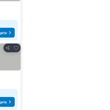
 prix
Ajouter à mes favoris
Partager
 prix