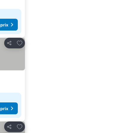
 prix
Ajouter à mes favoris
Partager
 prix
Ajouter à mes favoris
Partager