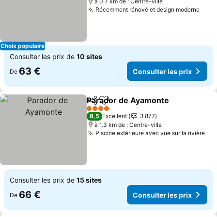
à 0.7 km de : Centre-ville
Récemment rénové et design moderne
Choix populaire
Consulter les prix de
10 sites
63 €
Consulter les prix
De
Parador de Ayamonte
Partager
Ajouter à mes favoris
4 Étoiles
8,5
Excellent
3 877
à 1.3 km de : Centre-ville
Piscine extérieure avec vue sur la rivière
Consulter les prix de
15 sites
66 €
Consulter les prix
De