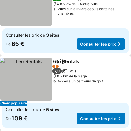
à 8.5 km de : Centre-ville
Vues sur la rivière depuis certaines
chambres
Consulter les prix de
3 sites
65 €
Consulter les prix
De
Leo Rentals
Partager
Ajouter à mes favoris
2 Étoiles
7,0
351
0.2 km de la plage
Accès à un parcours de golf
Choix populaire
Consulter les prix de
5 sites
109 €
Consulter les prix
De