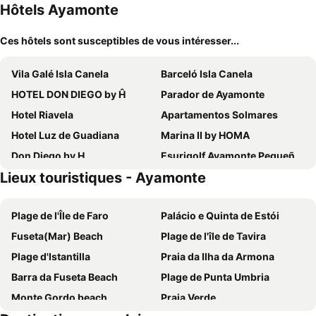
Hôtels Ayamonte
Ces hôtels sont susceptibles de vous intéresser...
Vila Galé Isla Canela
Barceló Isla Canela
HOTEL DON DIEGO by Ĥ
Parador de Ayamonte
Hotel Riavela
Apartamentos Solmares
Hotel Luz de Guadiana
Marina II by HOMA
Don Diego by H
Esurigolf Ayamonte Pequeño paraiso en el Algarve Español Entrada Lunes
Lieux touristiques - Ayamonte
Rincon Canela
Village Ayamonte Rooms
Grand House - Relais & Chateaux
Bordoy Grand House Algarve
Plage de l'Île de Faro
Palácio e Quinta de Estói
Pousada Vila Real de Santo António
Guestready Horta do mar
Fuseta(Mar) Beach
Plage de l'île de Tavira
Isla Canela Golf
Hotel Apolo
Plage d'Istantilla
Praia da Ilha da Armona
Our Little House
Alcazar Hotel & SPA
Barra da Fuseta Beach
Plage de Punta Umbria
Monte Gordo Hotel Apartamentos & Spa
Hotel Alba
Monte Gordo beach
Praia Verde
The Prime Energize
Casablanca Unique Hotel