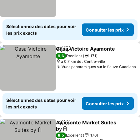
Sélectionnez des dates pour voir
Consulter les prix
les prix exacts
Casa Victoire Ayamonte
Partager
Ajouter à mes favoris
9,6
Excellent
171
à 0.7 km de : Centre-ville
Vues panoramiques sur le fleuve Guadiana
Sélectionnez des dates pour voir
Consulter les prix
les prix exacts
Ayamonte Market Suites
Partager
Ajouter à mes favoris
by Ĥ
8,5
Excellent
170