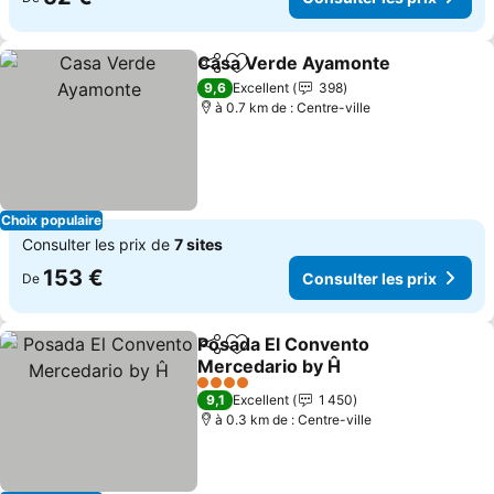
Casa Verde Ayamonte
Partager
Ajouter à mes favoris
9,6
Excellent
398
à 0.7 km de : Centre-ville
Choix populaire
Consulter les prix de
7 sites
153 €
Consulter les prix
De
Posada El Convento
Partager
Ajouter à mes favoris
Mercedario by Ĥ
4 Étoiles
9,1
Excellent
1 450
à 0.3 km de : Centre-ville