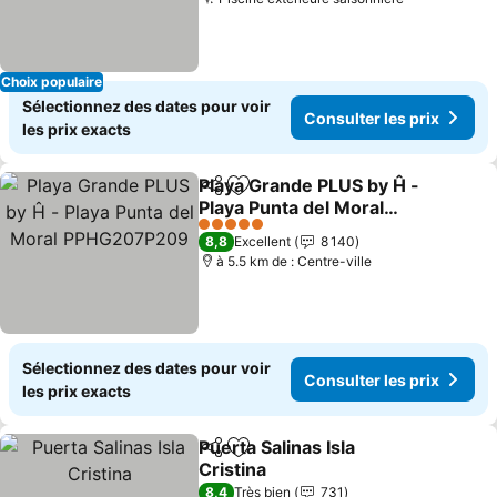
Choix populaire
Sélectionnez des dates pour voir
Consulter les prix
les prix exacts
Playa Grande PLUS by Ĥ -
Partager
Ajouter à mes favoris
Playa Punta del Moral
PPHG207P209
5 Étoiles
8,8
Excellent
8 140
à 5.5 km de : Centre-ville
Sélectionnez des dates pour voir
Consulter les prix
les prix exacts
Puerta Salinas Isla
Partager
Ajouter à mes favoris
Cristina
8,4
Très bien
731