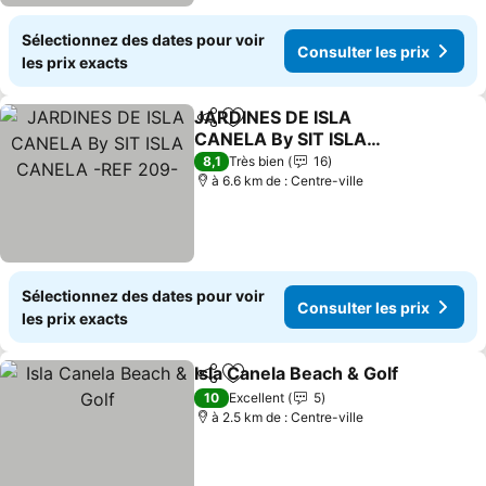
Sélectionnez des dates pour voir
Consulter les prix
les prix exacts
JARDINES DE ISLA
Partager
Ajouter à mes favoris
CANELA By SIT ISLA
CANELA -REF 209-
8,1
Très bien
16
à 6.6 km de : Centre-ville
Sélectionnez des dates pour voir
Consulter les prix
les prix exacts
Isla Canela Beach & Golf
Partager
Ajouter à mes favoris
10
Excellent
5
à 2.5 km de : Centre-ville