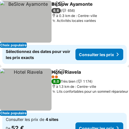
BeSlow Ayamonte
Partager
Ajouter à mes favoris
6,6
656
à 0.3 km de : Centre-ville
Activités locales variées
Choix populaire
Sélectionnez des dates pour voir
Consulter les prix
les prix exacts
Hotel Riavela
Partager
Ajouter à mes favoris
2 Étoiles
8,0
Très bien
1 174
à 1.3 km de : Centre-ville
Lits confortables pour un sommeil réparateur
Choix populaire
Consulter les prix de
4 sites
52 €
Consulter les prix
De