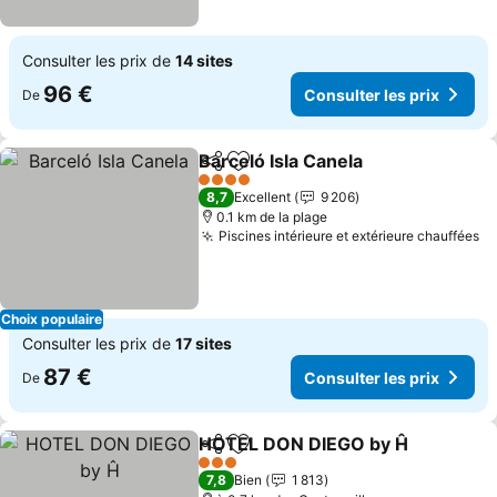
Consulter les prix de
14 sites
96 €
Consulter les prix
De
Barceló Isla Canela
Partager
Ajouter à mes favoris
4 Étoiles
8,7
Excellent
9 206
0.1 km de la plage
Piscines intérieure et extérieure chauffées
Choix populaire
Consulter les prix de
17 sites
87 €
Consulter les prix
De
HOTEL DON DIEGO by Ĥ
Partager
Ajouter à mes favoris
3 Étoiles
7,8
Bien
1 813