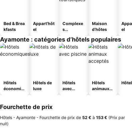
Bed & Brea
Appart’hôt
Complexe
Maison
Appa
kfasts
el
s
d’hôtes
el
touristique
Ayamonte : catégories d’hôtels populaires
s
Hôtels
Hôtels de
Hôtels
Hôtels
Hôtel
économiq
luxe
avec
animaux
ues
piscine
acceptés
Fourchette de prix
Hôtels - Ayamonte -
Fourchette de prix
de
‎52 €
à
‎153 €
(Prix par
nuit)