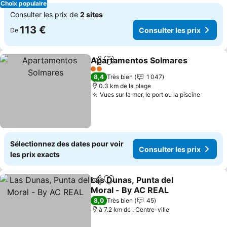
Choix populaire
Consulter les prix de
2 sites
113 €
Consulter les prix
De
Apartamentos Solmares
Partager
Ajouter à mes favoris
2 Étoiles
8,4
Très bien
1 047
0.3 km de la plage
Vues sur la mer, le port ou la piscine
Sélectionnez des dates pour voir
Consulter les prix
les prix exacts
Las Dunas, Punta del
Partager
Ajouter à mes favoris
Moral - By AC REAL
8,0
Très bien
45
à 7.2 km de : Centre-ville