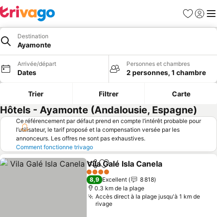
Favoris
Se con
Me
Destination
Ayamonte
Arrivée/départ
Personnes et chambres
Dates
2 personnes, 1 chambre
Trier
Filtrer
Carte
Hôtels - Ayamonte (Andalousie, Espagne)
Ce référencement par défaut prend en compte l’intérêt probable pour
l’utilisateur, le tarif proposé et la compensation versée par les
annonceurs. Les offres ne sont pas exhaustives.
Comment fonctionne trivago
Vila Galé Isla Canela
Partager
Ajouter à mes favoris
4 Étoiles
8,9
Excellent
8 818
0.3 km de la plage
Accès direct à la plage jusqu'à 1 km de
rivage