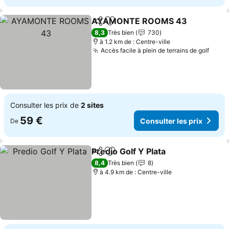
AYAMONTE ROOMS 43
Partager
Ajouter à mes favoris
8,3
Très bien
730
à 1.2 km de : Centre-ville
Accès facile à plein de terrains de golf
Consulter les prix de
2 sites
59 €
Consulter les prix
De
Predio Golf Y Plata
Partager
Ajouter à mes favoris
8,4
Très bien
8
à 4.9 km de : Centre-ville