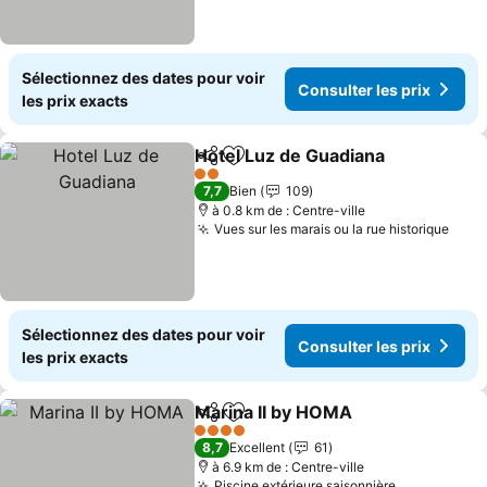
Sélectionnez des dates pour voir
Consulter les prix
les prix exacts
Hotel Luz de Guadiana
Partager
Ajouter à mes favoris
2 Étoiles
7,7
Bien
109
à 0.8 km de : Centre-ville
Vues sur les marais ou la rue historique
Sélectionnez des dates pour voir
Consulter les prix
les prix exacts
Marina II by HOMA
Partager
Ajouter à mes favoris
4 Étoiles
8,7
Excellent
61
à 6.9 km de : Centre-ville
Piscine extérieure saisonnière