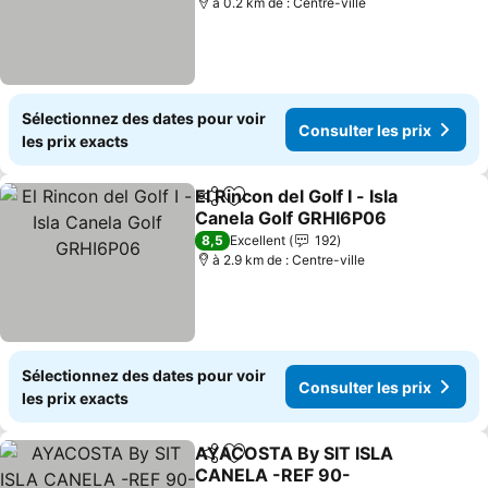
à 0.2 km de : Centre-ville
Sélectionnez des dates pour voir
Consulter les prix
les prix exacts
El Rincon del Golf I - Isla
Partager
Ajouter à mes favoris
Canela Golf GRHI6P06
8,5
Excellent
192
à 2.9 km de : Centre-ville
Sélectionnez des dates pour voir
Consulter les prix
les prix exacts
AYACOSTA By SIT ISLA
Partager
Ajouter à mes favoris
CANELA -REF 90-