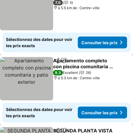
7,0
5
à 5.5 km de : Centre-ville
Sélectionnez des dates pour voir
Consulter les prix
les prix exacts
Apartamento completo
Partager
Ajouter à mes favoris
con piscina comunitaria y
patio exterior
9,3
Excellent
26
à 5.3 km de : Centre-ville
Sélectionnez des dates pour voir
Consulter les prix
les prix exacts
SEGUNDA PLANTA VISTA