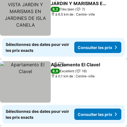
Partager
Ajouter à mes favoris
JARDIN Y MARISMAS EN
JARDINES DE ISLA
8,2
Très bien
7
CANELA
à 6.5 km de : Centre-ville
Sélectionnez des dates pour voir
Consulter les prix
les prix exacts
Apartamento El Clavel
Partager
Ajouter à mes favoris
8,9
Excellent
16
à 0.1 km de : Centre-ville
Sélectionnez des dates pour voir
Consulter les prix
les prix exacts