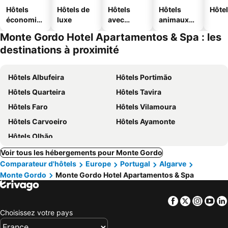
Hôtels
Hôtels de
Hôtels
Hôtels
Hôtel
économiq
luxe
avec
animaux
ues
piscine
acceptés
Monte Gordo Hotel Apartamentos & Spa : les
destinations à proximité
Hôtels Albufeira
Hôtels Portimão
Hôtels Quarteira
Hôtels Tavira
Hôtels Faro
Hôtels Vilamoura
Hôtels Carvoeiro
Hôtels Ayamonte
Hôtels Olhão
Voir tous les hébergements pour Monte Gordo
Comparateur d'hôtels
Europe
Portugal
Algarve
Monte Gordo
Monte Gordo Hotel Apartamentos & Spa
Facebook
Twitter
Insta
Yo
Choisissez votre pays