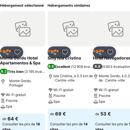
Hébergement sélectionné
Hébergements similaires
Hôtel
Hôtel
Hôtel
4 Étoiles
4 Étoiles
4 Étoiles
Partager
Ajouter à mes favoris
Partager
Ajouter à mes favoris
Partager
Ajouter à
Monte Gordo Hotel
Smy Isla Cristina
Hotel Navegadore
Apartamentos & Spa
8,6
6,8
Excellent
(
12 908 évaluations
(
)
5 603 évaluatio
8,2
Très bien
(
3 195 évaluations
)
Isla Cristina, à 0.5 km de
Monte Gordo, à 0.
: Centre-ville
de : Centre-ville
Monte Gordo,
Portugal
Wi-Fi gratuit
Wi-Fi gratuit
Wi-Fi gratuit
Piscine
Piscine
Piscine
Spa
Spa
Spa
69 €
53 €
de
de
64 €
de
Consulter les prix de
18
Consulter les prix de
14
Consulter les prix de
sites
sites
sites