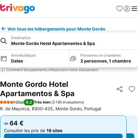
Favoris
Se con
Me
Voir tous les hébergements pour Monte Gordo
Destination
Monte Gordo Hotel Apartamentos & Spa
Arrivée/départ
Personnes et chambres
Dates
2 personnes, 1 chambre
Comment les paiements influencent notre classement
Monte Gordo Hotel
Apartamentos & Spa
Partager
Aj
Hôtel
8,2
Très bien
(
3 195 évaluations
)
4 Étoiles
R. de Mayorca, 8900-435, Monte Gordo, Portugal
64 €
64 €
de
de
Consulter les prix de
18 sites
Consulter les prix de
18 sites