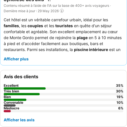
Contenu résumé à l’aide de l’IA sur la base de 400+ avis voyageurs ·
Dernière mise à jour : 29 May 2026
Cet hôtel est un véritable carrefour urbain, idéal pour les
familles
, les
couples
et les
touristes
en quête d'un séjour
confortable et agréable. Son excellent emplacement au cœur
de Monte Gordo permet de rejoindre la
plage
en 5 à 10 minutes
à pied et d'accéder facilement aux boutiques, bars et
restaurants. Parmi ses installations, la
piscine intérieure
est un
atout majeur, offrant une excellente option pour la détente et les
Afficher plus
loisirs en famille. Les clients ne tarissent pas d'éloges sur le
personnel attentif et aimable
et sur l'
excellent petit-déjeuner
buffet varié
. Pour profiter d'une vue optimale, pensez à
Avis des clients
demander une chambre située à un étage élevé.
Excellent
35
%
Très bien
30
%
Bien
19
%
Convenable
10
%
Médiocre
6
%
Afficher les avis