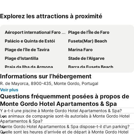
Explorez les attractions à proximité
Agrandir la carte
Aéroport international Faro - Gago Coutinho
Plage de l'Île de Faro
Palácio e Quinta de Estói
Fuseta(Mar) Beach
Plage de l'île de Tavira
Marina Faro
Plage d'Istantilla
Stade de l'Algarve
Praia da Ilha da Armona
Barra da Fuseta Beach
Informations sur l’hébergement
Plage de Punta Umbria
Monte Gordo beach
R. de Mayorca, 8900-435, Monte Gordo, Portugal
Praia Verde
Playa Isla Canela
Voir plus
Couvent Notre-Dame de l'Assomption
Tavira train station
Questions fréquemment posées à propos de
Parc Naturel de Ria Formosa
Culatra (Mar) Beach
Monte Gordo Hotel Apartamentos & Spa
Cathédrale de Faro
Plage de Manta Rota
Y a-t-il une piscine à Monte Gordo Hotel Apartamentos & Spa?
Les animaux de compagnie sont-ils autorisés à Monte Gordo Hotel
Playas Isla Cristina
Praça Marquês de Pombal
Apartamentos & Spa?
Monte Gordo Hotel Apartamentos & Spa dispose-t-il d'un parking?
Ayamonte
Isla Canela Golf
Quelle sont les heures d'arrivée et de départ à Monte Gordo Hotel