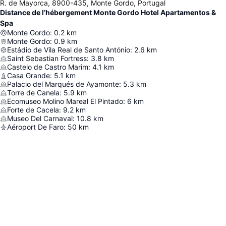
R. de Mayorca, 8900-435, Monte Gordo, Portugal
Distance de l’hébergement Monte Gordo Hotel Apartamentos &
Spa
Monte Gordo
:
0.2
km
Monte Gordo
:
0.9
km
Estádio de Vila Real de Santo António
:
2.6
km
Saint Sebastian Fortress
:
3.8
km
Castelo de Castro Marim
:
4.1
km
Casa Grande
:
5.1
km
Palacio del Marqués de Ayamonte
:
5.3
km
Torre de Canela
:
5.9
km
Ecomuseo Molino Mareal El Pintado
:
6
km
Forte de Cacela
:
9.2
km
Museo Del Carnaval
:
10.8
km
Aéroport De Faro
:
50
km