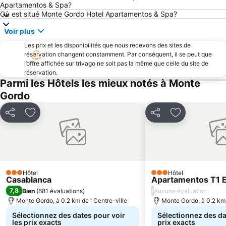
Tavira Gran-Plaza
La Antilla
Apartamentos & Spa?
Où est situé Monte Gordo Hotel Apartamentos & Spa?
Avenida Marginal de Monte Gordo
Pego do Inferno
Voir plus
Aula Marina El Terrón
Golf El Rompido
Les prix et les disponibilités que nous recevons des sites de
El Portil
Pèlerinage du Rocío
réservation changent constamment. Par conséquent, il se peut que
Estación de Sevilla
Terminal Rodoviário Faro
l’offre affichée sur trivago ne soit pas la même que celle du site de
réservation.
Santo António Beach
Arquivo Histórico Municipal de Vila Real de Santo António
Parmi les Hôtels les mieux notés à Monte
Castelo de Tavira
Club de Golf d'Islantilla
Gordo
Terra Estreita beach
Port de plaisance El Rompido
Partager
Ajouter à mes favoris
Partager
Ajouter à mes
Centre d'Interprétation Huelva Puerta del Atlántico
El Rocio
Barrio Reina Victoria - Obrero
Ilha da Barreta
Arc de Triomphe de Faro
Estação de Caminhos de Ferro de Faro
Hôtel
Hôtel
3 Étoiles
3 Étoiles
Casablanca
Apartamentos T1 E
7,8
/
Bien
(
681 évaluations
)
Aucune évaluation
Monte Gordo, à 0.2 km de : Centre-ville
Monte Gordo, à 0.2 km 
Sélectionnez des dates pour voir
Sélectionnez des da
les prix exacts
prix exacts