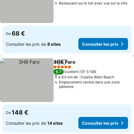
Restaurant sur le toit avec vue sur la ville
Con
68 €
De
Consulter les prix de
8 sites
Consulter les prix
3HB Faro
Partager
Ajouter à mes favoris
Consulter les pri
5 Étoiles
9,7
Excellent
5 158
à 9.0 km de : Culatra (Mar) Beach
Emplacement central dans une zone
piétonne
148 €
De
Consulter les prix de
14 sites
Consulter les prix