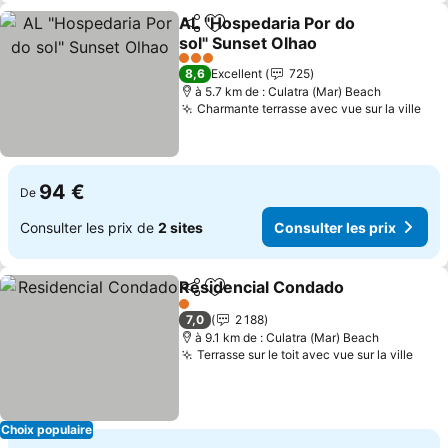
AL "Hospedaria Por do
Partager
Ajouter à mes favoris
sol" Sunset Olhao
Consulter les prix
3 Étoiles
8,6
Excellent
725
à 5.7 km de : Culatra (Mar) Beach
Charmante terrasse avec vue sur la ville
Con
94 €
De
Consulter les prix de
2 sites
Consulter les prix
Residencial Condado
Partager
Ajouter à mes favoris
Consu
1 Étoiles
7,0
2 188
à 9.1 km de : Culatra (Mar) Beach
Terrasse sur le toit avec vue sur la ville
Cons
Choix populaire