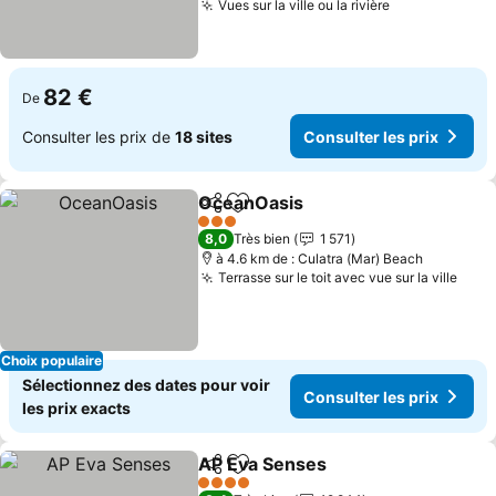
Vues sur la ville ou la rivière
Consulter les
82 €
De
Consulter les prix de
18 sites
Consulter les prix
OceanOasis
Partager
Ajouter à mes favoris
Consulter les 
3 Étoiles
8,0
Très bien
1 571
à 4.6 km de : Culatra (Mar) Beach
Terrasse sur le toit avec vue sur la ville
Cons
Choix populaire
Sélectionnez des dates pour voir
Consulter les prix
les prix exacts
AP Eva Senses
Partager
Ajouter à mes favoris
Consulter le
4 Étoiles