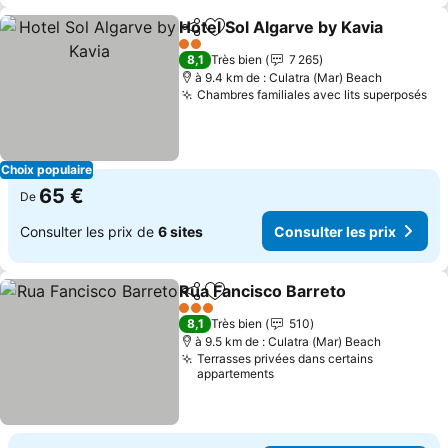
Hotel Sol Algarve by Kavia
Partager
Ajouter à mes favoris
2 Étoiles
8,1
Très bien
7 265
à 9.4 km de : Culatra (Mar) Beach
Chambres familiales avec lits superposés
Co
Choix populaire
65 €
De
Consulter les prix de
6 sites
Consulter les prix
Rua Fancisco Barreto
Partager
Ajouter à mes favoris
Consu
3 Étoiles
8,1
Très bien
510
à 9.5 km de : Culatra (Mar) Beach
Terrasses privées dans certains
appartements