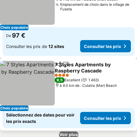
Emplacement de choix dans le village de
Fuseta
Choix populaire
97 €
De
Consulter les prix de
12 sites
Consulter les prix
7 Styles Apartments by
Partager
Ajouter à mes favoris
Raspberry Cascade
Consulter les prix
4 Étoiles
9,5
Excellent
1 463
à 9.0 km de : Culatra (Mar) Beach
Choix populaire
Sélectionnez des dates pour voir
Consulter les prix
les prix exacts
Voir plus