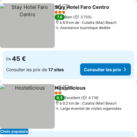
Stay Hotel Faro Centro
Partager
Ajouter à mes favoris
Con
3 Étoiles
7,6
Bien
3 705
à 8.9 km de : Culatra (Mar) Beach
Assistance touristique dédiée
Consulter l
45 €
De
Consulter les prix de
17 sites
Consulter les prix
Hostellicious
Partager
Ajouter à mes favoris
Consulter les 
2 Étoiles
8,5
Excellent
4 116
à 9.2 km de : Culatra (Mar) Beach
Large éventail de visites organisées
Consult
Choix populaire