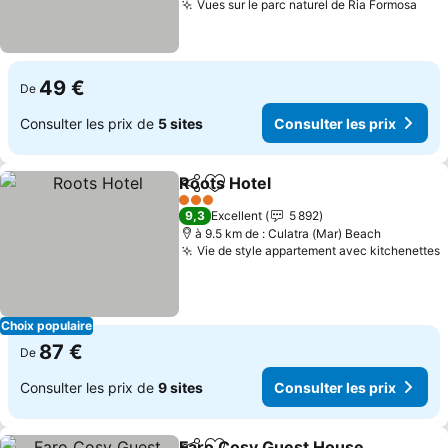
Vues sur le parc naturel de Ria Formosa
Cons
49 €
De
Consulter les prix de
5 sites
Consulter les prix
Roots Hotel
Partager
Ajouter à mes favoris
Consulter les p
3 Étoiles
9,3
Excellent
5 892
à 9.5 km de : Culatra (Mar) Beach
Vie de style appartement avec kitchenettes
C
Choix populaire
87 €
De
Consulter les prix de
9 sites
Consulter les prix
Faro Cosy Guest House