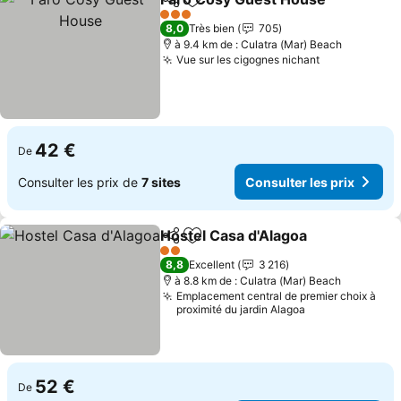
Partager
Ajouter à mes favoris
Co
3 Étoiles
8,0
Très bien
705
à 9.4 km de : Culatra (Mar) Beach
Vue sur les cigognes nichant
Consulter le
42 €
De
Consulter les prix de
7 sites
Consulter les prix
Hostel Casa d'Alagoa
Partager
Ajouter à mes favoris
Consu
2 Étoiles
8,8
Excellent
3 216
à 8.8 km de : Culatra (Mar) Beach
Emplacement central de premier choix à
proximité du jardin Alagoa
52 €
De