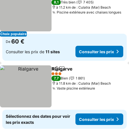
8,1
Très bien
7 405
à 11.2 km de : Culatra (Mar) Beach
Piscine extérieure avec chaises longues
Con
Choix populaire
60 €
De
Consulter les prix de
11 sites
Consulter les prix
Rialgarve
Partager
Ajouter à mes favoris
Consulter les pri
3 Étoiles
7,7
Bien
1 861
à 11.8 km de : Culatra (Mar) Beach
Vaste piscine extérieure
Consulter les pr
Sélectionnez des dates pour voir
Consulter les prix
les prix exacts