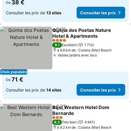
38 €
De
Consulter les prix de
13 sites
Consulter les prix
Quinta dos Poetas Nature
Partager
Ajouter à mes favoris
Hotel & Apartments
Consulter les prix
4 Étoiles
9,1
Excellent
1 710
à 9.6 km de : Culatra (Mar) Beach
Vastes jardins avec lacs
Consulter les p
Choix populaire
71 €
De
Consulter les prix de
14 sites
Consulter les prix
Best Western Hotel Dom
Partager
Ajouter à mes favoris
Bernardo
Consulter les prix
3 Étoiles
8,2
Très bien
4 941
à 9.2 km de : Culatra (Mar) Beach