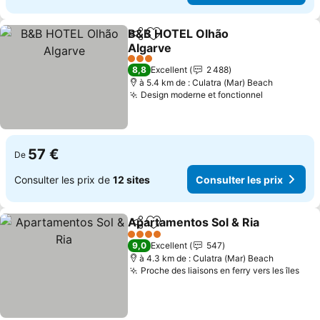
B&B HOTEL Olhão
Partager
Ajouter à mes favoris
Algarve
Consulter les prix
3 Étoiles
8,8
Excellent
2 488
à 5.4 km de : Culatra (Mar) Beach
Design moderne et fonctionnel
Consulter 
57 €
De
Consulter les prix de
12 sites
Consulter les prix
Apartamentos Sol & Ria
Partager
Ajouter à mes favoris
Co
4 Étoiles
9,0
Excellent
547
à 4.3 km de : Culatra (Mar) Beach
Proche des liaisons en ferry vers les îles
Cons