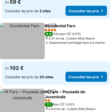
59 €
De
Consulter les prix de
2 sites
Consulter les prix
Occidental Faro
Partager
Ajouter à mes favoris
Consulter l
4 Étoiles
8,4
Très bien
9 575
à 9.1 km de : Culatra (Mar) Beach
Emplacement privilégié face à la marina
Cons
102 €
De
Consulter les prix de
20 sites
Consulter les prix
HI Faro – Pousada de
Partager
Ajouter à mes favoris
Juventude
Consulter les prix
2 Étoiles
7,7
Bien
3 431
à 8.4 km de : Culatra (Mar) Beach