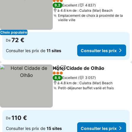
Consulter les prix
3 Étoiles
9,2
Excellent
4 837
à 4.6 km de : Culatra (Mar) Beach
Emplacement de choix à proximité de la
vieille ville
Choix populaire
72 €
De
Consulter les prix de
11 sites
Consulter les prix
Hotel Cidade de Olhão
Partager
Ajouter à mes favoris
Cons
3 Étoiles
8,9
Excellent
3 057
à 4.8 km de : Culatra (Mar) Beach
Petit-déjeuner buffet varié et frais
Consulte
110 €
De
Consulter les prix de
15 sites
Consulter les prix