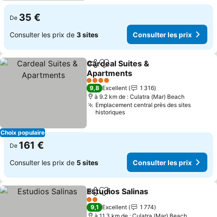
35 €
De
Consulter les prix de
3 sites
Consulter les prix
Cardeal Suites &
Partager
Ajouter à mes favoris
Apartments
Consulter les prix
4 Étoiles
9,8
Excellent
1 316
à 9.2 km de : Culatra (Mar) Beach
Emplacement central près des sites
historiques
Choix populaire
161 €
De
Consulter les prix de
5 sites
Consulter les prix
Estudios Salinas
Partager
Ajouter à mes favoris
Consulter 
2 Étoiles
9,1
Excellent
1 774
à 11.3 km de : Culatra (Mar) Beach