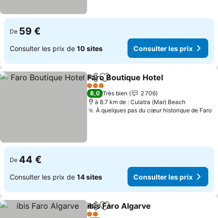
59 €
De
Consulter les prix de
10 sites
Consulter les prix
Faro Boutique Hotel
Partager
Ajouter à mes favoris
Consul
3 Étoiles
8,0
Très bien
2 706
à 8.7 km de : Culatra (Mar) Beach
À quelques pas du cœur historique de Faro
C
44 €
De
Consulter les prix de
14 sites
Consulter les prix
ibis Faro Algarve
Partager
Ajouter à mes favoris
Consulter 
2 Étoiles