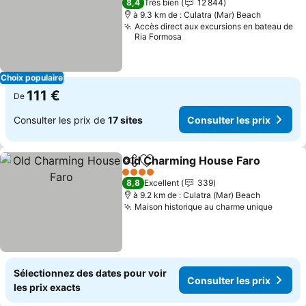
8,4
Très bien
12 844
à 9.3 km de : Culatra (Mar) Beach
Accès direct aux excursions en bateau de
Ria Formosa
Choix populaire
111 €
De
Consulter les prix de
17 sites
Consulter les prix
Old Charming House Faro
Partager
Ajouter à mes favoris
4 Étoiles
8,8
Excellent
339
à 9.2 km de : Culatra (Mar) Beach
Maison historique au charme unique
Consul
Sélectionnez des dates pour voir
Consulter les prix
les prix exacts