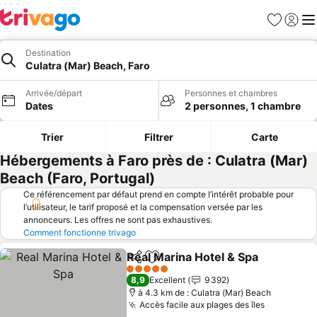
Favoris
Se con
Me
Destination
Culatra (Mar) Beach, Faro
Arrivée/départ
Personnes et chambres
Dates
2 personnes, 1 chambre
Trier
Filtrer
Carte
Hébergements à Faro près de : Culatra (Mar)
Beach (Faro, Portugal)
Ce référencement par défaut prend en compte l’intérêt probable pour
l’utilisateur, le tarif proposé et la compensation versée par les
annonceurs. Les offres ne sont pas exhaustives.
Comment fonctionne trivago
Real Marina Hotel & Spa
Partager
Ajouter à mes favoris
Co
5 Étoiles
8,9
Excellent
9 392
à 4.3 km de : Culatra (Mar) Beach
Accès facile aux plages des îles
Consulter 