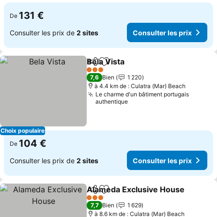
131 €
De
Consulter les prix de
2 sites
Consulter les prix
Bela Vista
Partager
Ajouter à mes favoris
Consulter les pri
3 Étoiles
7,6
Bien
1 220
à 4.4 km de : Culatra (Mar) Beach
Le charme d'un bâtiment portugais
authentique
Choix populaire
104 €
De
Consulter les prix de
2 sites
Consulter les prix
Alameda Exclusive House
Partager
Ajouter à mes favoris
3 Étoiles
7,7
Bien
1 629
à 8.6 km de : Culatra (Mar) Beach