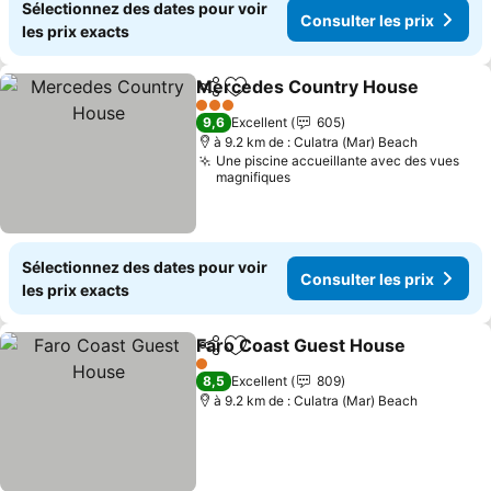
Sélectionnez des dates pour voir
Consulter les prix
les prix exacts
Mercedes Country House
Partager
Ajouter à mes favoris
3 Étoiles
9,6
Excellent
605
à 9.2 km de : Culatra (Mar) Beach
Une piscine accueillante avec des vues
magnifiques
Sélectionnez des dates pour voir
Consulter les prix
les prix exacts
Faro Coast Guest House
Partager
Ajouter à mes favoris
Co
1 Étoiles
8,5
Excellent
809
à 9.2 km de : Culatra (Mar) Beach