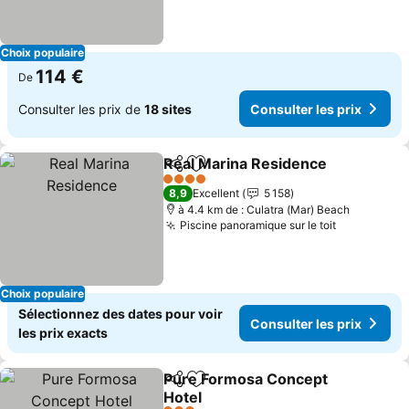
Choix populaire
114 €
De
Consulter les prix de
18 sites
Consulter les prix
Real Marina Residence
Partager
Ajouter à mes favoris
Con
4 Étoiles
8,9
Excellent
5 158
à 4.4 km de : Culatra (Mar) Beach
Piscine panoramique sur le toit
Consulter 
Choix populaire
Sélectionnez des dates pour voir
Consulter les prix
les prix exacts
Pure Formosa Concept
Partager
Ajouter à mes favoris
Hotel