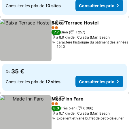
Consulter les prix de
10 sites
Consulter les prix
Baixa Terrace Hostel
Partager
Ajouter à mes favoris
Consu
2 Étoiles
7,7
Bien
1 257
à 8.9 km de : Culatra (Mar) Beach
caractère historique du bâtiment des années
1940
35 €
De
Consulter les prix de
12 sites
Consulter les prix
Made Inn Faro
Partager
Ajouter à mes favoris
Consulter le
2 Étoiles
8,3
Très bien
6 086
à 9.7 km de : Culatra (Mar) Beach
Excellent et varié buffet de petit-déjeuner
Co