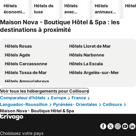
Hôtels
Hôtels de
Hôtels
Hôtels
Hôtel
économiq
luxe
avec
animaux
ues
piscine
acceptés
Maison Nova - Boutique Hôtel & Spa : les
destinations à proximité
Hôtels Rosas
Hôtels Lloret de Mar
Hôtels Agde
Hôtels Narbonne
Hôtels Carcassonne
Hôtels La Escala
Hôtels Tossa de Mar
Hôtels Argelès-sur-Mer
Hôtels Ampuriabrava
Voir tous les hébergements pour Collioure
Comparateur d'hôtels
Europe
France
Languedoc-Roussillon
Pyrénées- Orientales
Collioure
Maison Nova - Boutique Hôtel & Spa
Facebook
Twitter
Insta
Yo
Choisissez votre pays