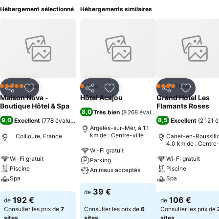
Hébergement sélectionné
Hébergements similaires
Hôtel
Hôtel
Hôtel
5 Étoiles
1 Étoiles
4 Étoiles
Partager
Ajouter à mes favoris
Partager
Ajouter à mes favoris
Partager
Ajouter à
Maison Nova -
Hôtel Acajou
Grand Hotel Les
Boutique Hôtel & Spa
Flamants Roses
8,0
Très bien
(
8 268 évaluations
)
9,0
8,5
Excellent
(
778 évaluations
)
Excellent
(
2 121 
Argelès-sur-Mer, à 1.1
km de : Centre-ville
Collioure, France
Canet-en-Roussillo
4.0 km de : Centre-
Wi-Fi gratuit
Wi-Fi gratuit
Wi-Fi gratuit
Parking
Piscine
Piscine
Animaux acceptés
Spa
Spa
Consulter les prix
39 €
de
Consulter les prix
Consulter les pri
192 €
106 €
de
de
Consulter les prix de
7
Consulter les prix de
6
Consulter les prix de
sites
sites
sites