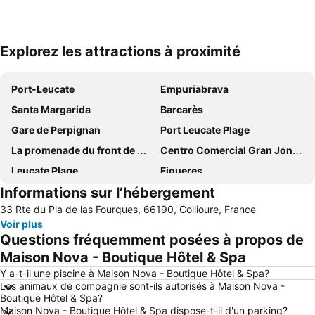
Explorez les attractions à proximité
Agrandir la carte
Port-Leucate
Empuriabrava
Santa Margarida
Barcarès
Gare de Perpignan
Port Leucate Plage
La promenade du front de mer
Centro Comercial Gran Jonquera
Leucate Plage
Figueres
Informations sur l’hébergement
La Franqui
Baie de Cadaques
33 Rte du Pla de las Fourques, 66190, Collioure, France
Aqua Brava
d'Argelès-sur-mer
Voir plus
Port de Saint-Cyprien
Llançà
Questions fréquemment posées à propos de
Citadelle de Roses
Port de Rosas
Maison Nova - Boutique Hôtel & Spa
Port de Collioure
Port de L' Escala
Y a-t-il une piscine à Maison Nova - Boutique Hôtel & Spa?
Les animaux de compagnie sont-ils autorisés à Maison Nova -
De la Gare
Plage du Lydia
Boutique Hôtel & Spa?
Maison Nova - Boutique Hôtel & Spa dispose-t-il d'un parking?
Marina de Empuriabrava
Le Port de Canet Plage