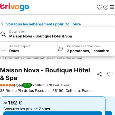
Favoris
Se con
Me
Voir tous les hébergements pour Collioure
Destination
Maison Nova - Boutique Hôtel & Spa
Arrivée/départ
Personnes et chambres
Dates
2 personnes, 1 chambre
Comment les paiements influencent notre classement
Maison Nova - Boutique Hôtel
& Spa
Partager
Aj
Hôtel
9,0
Excellent
(
778 évaluations
)
5 Étoiles
33 Rte du Pla de las Fourques, 66190, Collioure, France
192 €
192 €
de
de
Consulter les prix de
7 sites
Consulter les prix de
7 sites