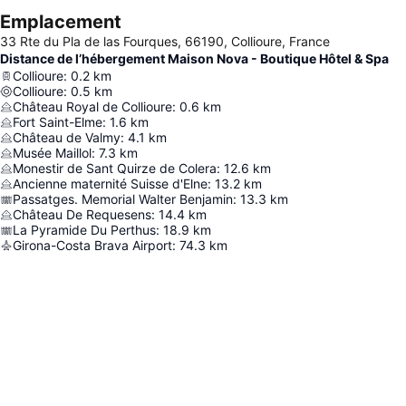
Emplacement
33 Rte du Pla de las Fourques, 66190, Collioure, France
Distance de l’hébergement Maison Nova - Boutique Hôtel & Spa
Collioure
:
0.2
km
Collioure
:
0.5
km
Château Royal de Collioure
:
0.6
km
Fort Saint-Elme
:
1.6
km
Château de Valmy
:
4.1
km
Musée Maillol
:
7.3
km
Monestir de Sant Quirze de Colera
:
12.6
km
Ancienne maternité Suisse d'Elne
:
13.2
km
Passatges. Memorial Walter Benjamin
:
13.3
km
Château De Requesens
:
14.4
km
La Pyramide Du Perthus
:
18.9
km
Girona-Costa Brava Airport
:
74.3
km