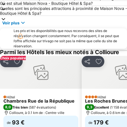
Où est situé Maison Nova - Boutique Hôtel & Spa?
Aéroport de Perpignan - Rivesaltes
Plage Centrale
Quelles sont les principales attractions à proximité de Maison Nova -
Boutique Hôtel & Spa?
Canyelles Petites
L'Escala Empúries
Voir plus
Porte d'Espagne
Le Port de Port Barcarès
Les prix et les disponibilités que nous recevons des sites de
Côte Vermeille
de Banyuls
réservation changent constamment. Par conséquent, il se peut que
Plage du Roussillon
Sant Pere Pescador
l’offre affichée sur trivago ne soit pas la même que celle du site de
réservation.
Portbou
Plage de la Punta
Parmi les Hôtels les mieux notés à Collioure
du Racou
De Canet
Choix populaire
Partager
Ajouter à mes favoris
Partager
Ajouter à mes
Parc des Expositions
Port de plaisance
Plage Sud
Plage de la Lagune
Cala Montgó Beach
Perpignan-Bompas
Plage des Capellans
Le Lydia
Hôtel
Hôtel
Palalda
Colera
1 Étoiles
4 Étoiles
Chambres Rue de la République
Les Roches Brune
La Platja
Ruïnes d' Empúries
8,0
9,3
Très bien
(
587 évaluations
)
Excellent
(
1 158 éva
Collioure, à 0.1 km de : Centre-ville
Collioure, à 0.6 km de :
93 €
179 €
de
de