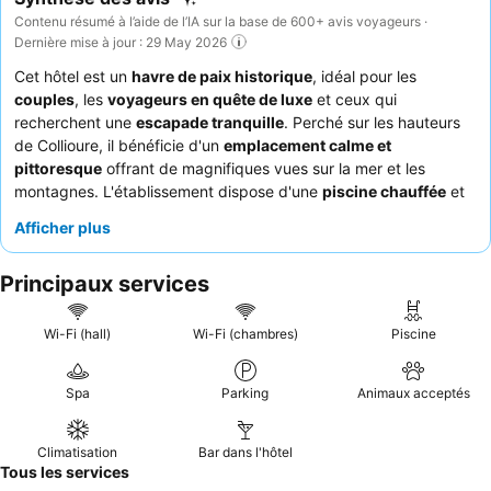
Contenu résumé à l’aide de l’IA sur la base de 600+ avis voyageurs ·
Dernière mise à jour : 29 May 2026
Cet hôtel est un
havre de paix historique
, idéal pour les
couples
, les
voyageurs en quête de luxe
et ceux qui
recherchent une
escapade tranquille
. Perché sur les hauteurs
de Collioure, il bénéficie d'un
emplacement calme et
pittoresque
offrant de magnifiques vues sur la mer et les
montagnes. L'établissement dispose d'une
piscine chauffée
et
d'un
espace spa
avec sauna et hammam, invitant à la détente.
Afficher plus
Les clients louent constamment le
personnel attentionné et
professionnel
ainsi que le
petit-déjeuner buffet riche et varié
,
Principaux services
composé de produits locaux et souvent servi au bord de la
piscine. Pour une expérience encore plus agréable, profitez du
service de navette en voiturette de golf
très pratique pour
Wi-Fi (hall)
Wi-Fi (chambres)
Piscine
accéder facilement au centre-ville et au parking privé.
Spa
Parking
Animaux acceptés
Climatisation
Bar dans l'hôtel
Tous les services