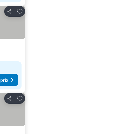
Ajouter à mes favoris
Partager
 prix
Ajouter à mes favoris
Partager