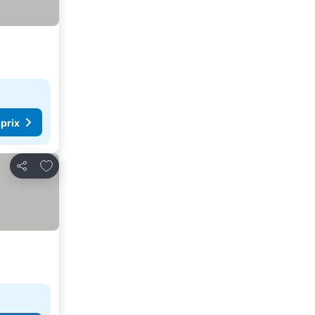
 prix
Ajouter à mes favoris
Partager