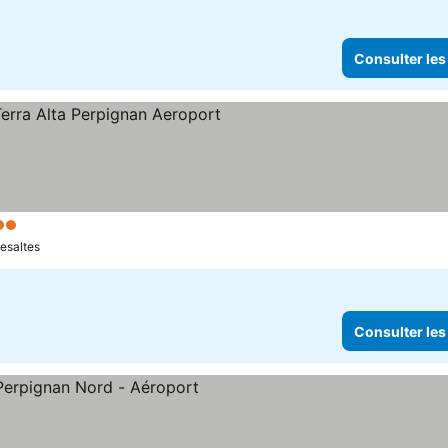
Consulter les
Étoiles
vesaltes
Consulter les