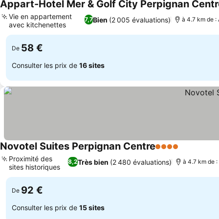
Appart-Hotel Mer & Golf City Perpignan Centr
Vie en appartement
Bien
(2 005 évaluations)
7,7
à 4.7 km de :
avec kitchenettes
58 €
De
Consulter les prix de
16 sites
Novotel Suites Perpignan Centre
4 Étoiles
Proximité des
Très bien
(2 480 évaluations)
8,2
à 4.7 km de :
sites historiques
92 €
De
Consulter les prix de
15 sites