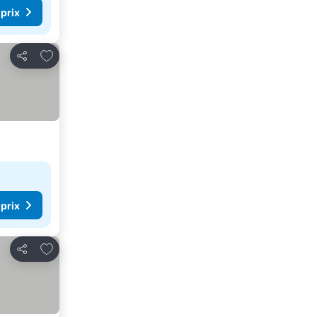
 prix
Ajouter à mes favoris
Partager
 prix
Ajouter à mes favoris
Partager