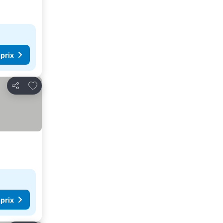
 prix
Ajouter à mes favoris
Partager
 prix