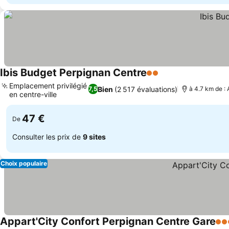
Ibis Budget Perpignan Centre
2 Étoiles
Emplacement privilégié
Bien
(2 517 évaluations)
7,5
à 4.7 km de :
en centre-ville
47 €
De
Consulter les prix de
9 sites
Choix populaire
Appart'City Confort Perpignan Centre Gare
3 É