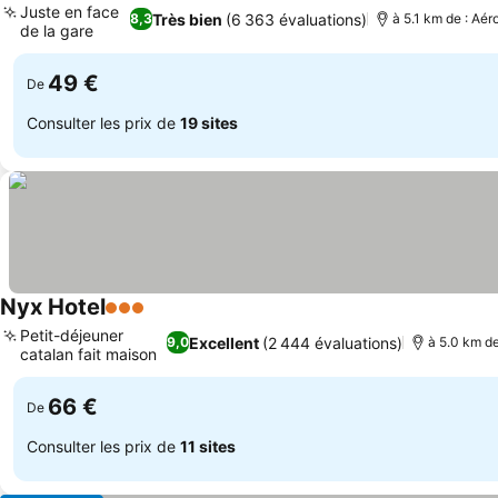
Juste en face
Très bien
(6 363 évaluations)
8,3
à 5.1 km de : Aér
de la gare
49 €
De
Consulter les prix de
19 sites
Nyx Hotel
3 Étoiles
Petit-déjeuner
Excellent
(2 444 évaluations)
9,0
à 5.0 km de
catalan fait maison
66 €
De
Consulter les prix de
11 sites