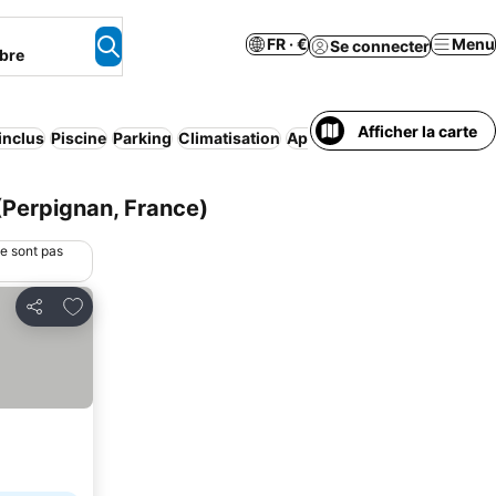
FR · €
Menu
Se connecter
bre
Afficher la carte
 inclus
Piscine
Parking
Climatisation
Appart’hôtel
Plage
Animau
(Perpignan, France)
ne sont pas
Ajouter à mes favoris
Partager