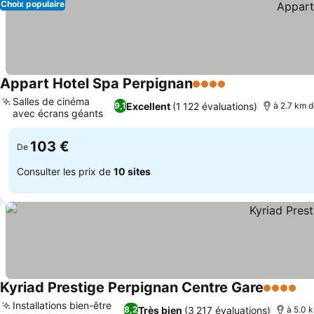
Choix populaire
Appart Hotel Spa Perpignan
4 Étoiles
Salles de cinéma
Excellent
(1 122 évaluations)
9,1
à 2.7 km d
avec écrans géants
103 €
De
Consulter les prix de
10 sites
Kyriad Prestige Perpignan Centre Gare
4 Étoiles
Installations bien-être
Très bien
(3 217 évaluations)
8,2
à 5.0 