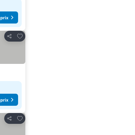
 prix
Ajouter à mes favoris
Partager
 prix
Ajouter à mes favoris
Partager