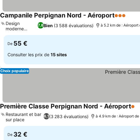
Campanile Perpignan Nord - Aéroport
3 Étoiles
Design
Bien
(3 588 évaluations)
7,8
à 5.2 km de : Aéroport
moderne
rénové
55 €
De
Consulter les prix de
15 sites
Choix populaire
Première Classe Perpignan Nord - Aéroport
1 Ét
Restaurant et bar
(3 283 évaluations)
6,1
à 4.9 km de : Aéroport de
sur place
32 €
De