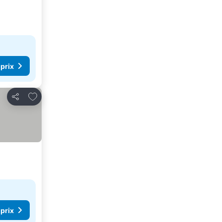
 prix
Ajouter à mes favoris
Partager
 prix