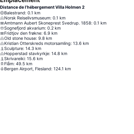
Emplacement
Distance de l’hébergement Villa Holmen 2
Balestrand
:
0.1
km
Norsk Reiselivsmuseum
:
0.1
km
Amtmann Aubert Skoneprest Svedrup. 1858
:
0.1
km
Sognefjord akvarium
:
0.2
km
Fridtjov den frøkne
:
6.9
km
Old stone house
:
9.8
km
Kristian Otterskreds motorsamling
:
13.6
km
Sculpture
:
14.3
km
Hopperstad stavkyrkje
:
14.8
km
Skrivareiki
:
15.6
km
Flåm
:
49.5
km
Bergen Airport, Flesland
:
124.1
km