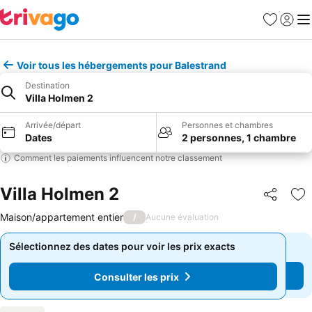
Favoris
Se con
Me
Voir tous les hébergements pour Balestrand
Destination
Villa Holmen 2
Arrivée/départ
Personnes et chambres
Dates
2 personnes, 1 chambre
Comment les paiements influencent notre classement
Villa Holmen 2
Partager
Aj
Maison/appartement entier
/
Aucune évaluation
Sélectionnez des dates pour voir les prix exacts
Sélectionnez des dates pour voir les prix exacts
Consulter les prix
Consulter les prix