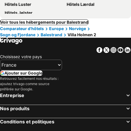
Hôtels Luster
Hôtels Lærdal
Hôtels Jølster
Voir tous les hébergements pour Balestrand
Comparateur d'hôtels
Europe
Norvège
Sogn og Fjordane
Balestrand
Villa Holmen 2
Facebook
Twitter
Insta
Yo
Choisissez votre pays
Ajouter sur Google
Retrouvez facilement nos résultats :
ajoutez trivago comme source
préférée sur Google.
Entreprise
Nos produits
Conditions et politiques