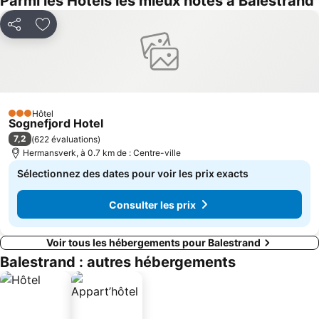
Parmi les Hôtels les mieux notés à Balestrand
Partager
Ajouter à mes favoris
Hôtel
3 Étoiles
Sognefjord Hotel
7,2
(
622 évaluations
)
Hermansverk, à 0.7 km de : Centre-ville
Sélectionnez des dates pour voir les prix exacts
Consulter les prix
Voir tous les hébergements pour Balestrand
Balestrand : autres hébergements