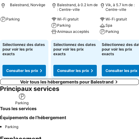
Balestrand, Norvège
Balestrand, à 0.2 km de
Vik, à 5.7 km de :
: Centre-ville
Centre-ville
Parking
Wi-Fi gratuit
Wi-Fi gratuit
Parking
Spa
Consulter les prix
Animaux acceptés
Parking
Consulter les prix
Consulter les pri
Sélectionnez des dates
Sélectionnez des dates
Sélectionnez des da
pour voir les prix
pour voir les prix
pour voir les prix
exacts
exacts
exacts
Consulter les prix
Consulter les prix
Consulter les prix
Voir tous les hébergements pour Balestrand
Principaux services
Parking
Tous les services
Équipements de l’hébergement
Parking