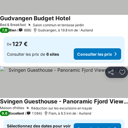
Gudvangen Budget Hotel
Bed & Breakfast
Salon commun et terrasse jardin
7,8
Bien
888
Gudvangen, à 19.8 km de : Aurland
127 €
De
Consulter les prix de
6 sites
Consulter les prix
Partager
Aj
Svingen Guesthouse - Panoramic Fjord Views in Flåm
Maison d’hôtes
Réduction sur les excursions en kayak
9,6
Excellent
1 084
Flam, à 6.5 km de : Aurland
Sélectionnez des dates pour voir