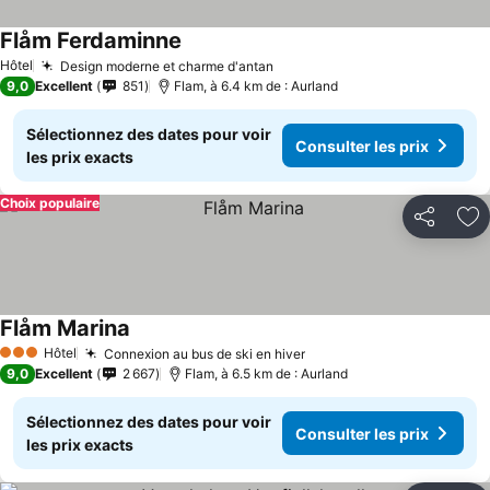
Flåm Ferdaminne
Hôtel
Design moderne et charme d'antan
9,0
Excellent
851
Flam, à 6.4 km de : Aurland
Sélectionnez des dates pour voir
Consulter les prix
les prix exacts
Choix populaire
Partager
Aj
Flåm Marina
Hôtel
Connexion au bus de ski en hiver
3 Étoiles
9,0
Excellent
2 667
Flam, à 6.5 km de : Aurland
Sélectionnez des dates pour voir
Consulter les prix
les prix exacts