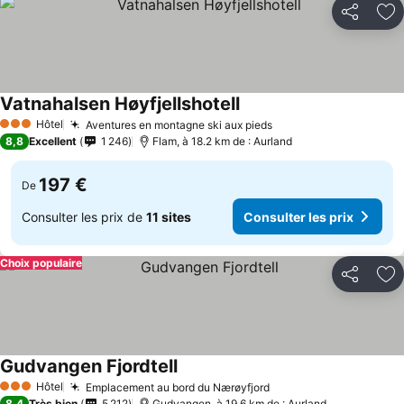
Partager
Aj
Vatnahalsen Høyfjellshotell
Hôtel
Aventures en montagne ski aux pieds
3 Étoiles
8,8
Excellent
1 246
Flam, à 18.2 km de : Aurland
197 €
De
Consulter les prix de
11 sites
Consulter les prix
Choix populaire
Partager
Aj
Gudvangen Fjordtell
Hôtel
Emplacement au bord du Nærøyfjord
3 Étoiles
8,4
Très bien
5 212
Gudvangen, à 19.6 km de : Aurland