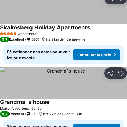
Partager
Aj
Skaimsberg Holiday Apartments
Appart’hôtel
5 Étoiles
9,7
Excellent
583
à 2.9 km de : Centre-ville
Sélectionnez des dates pour voir
Consulter les prix
les prix exacts
Partager
Aj
Grandma`s house
Maison/appartement entier
9,7
Excellent
15
à 8.6 km de : Centre-ville
Sélectionnez des dates pour voir