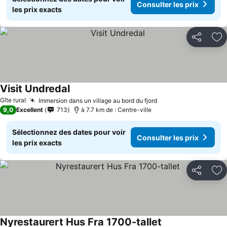
Consulter les prix
les prix exacts
Partager
Aj
Visit Undredal
Gîte rural
Immersion dans un village au bord du fjord
9,0
Excellent
713
à 7.7 km de : Centre-ville
Sélectionnez des dates pour voir
Consulter les prix
les prix exacts
Partager
Aj
Nyrestaurert Hus Fra 1700-tallet