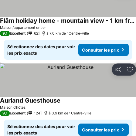
Flåm holiday home - mountain view - 1 km from Flåm
Maison/appartement entier
9,1
Excellent
62
à 7.0 km de : Centre-ville
Sélectionnez des dates pour voir
Consulter les prix
les prix exacts
Partager
Aj
Aurland Guesthouse
Maison d’hôtes
9,1
Excellent
124
à 0.9 km de : Centre-ville
Sélectionnez des dates pour voir
Consulter les prix
les prix exacts