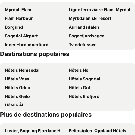
Myrdal-Flam
Ligne ferroviaire Flam-Myrdal
Flam Harbour
Myrkdalen ski resort
Borgund
Aurlandsdalen
Sogndal Airport
Sognefjordvegen
Inner Hardangerfjord
Tvindefossen
Destinations populaires
Sognefjorden
Hôtels Hemsedal
Hôtels Hol
Hôtels Voss
Hôtels Sogndal
Hôtels Odda
Hôtels Gol
Hôtels Geilo
Hôtels Eidfjord
Hôtels Ål
Plus de destinations populaires
Luster, Sogn og Fjordane Hôtels
Beitostølen, Oppland Hôtels