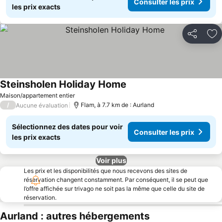
Consulter les prix
les prix exacts
Partager
Aj
Steinsholen Holiday Home
Maison/appartement entier
/
Flam, à 7.7 km de : Aurland
Aucune évaluation
Sélectionnez des dates pour voir
Consulter les prix
les prix exacts
Voir plus
Les prix et les disponibilités que nous recevons des sites de
réservation changent constamment. Par conséquent, il se peut que
l’offre affichée sur trivago ne soit pas la même que celle du site de
réservation.
Aurland : autres hébergements