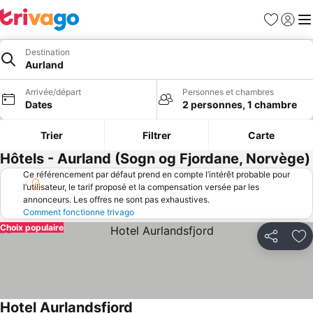
Favoris
Se con
Me
Destination
Aurland
Arrivée/départ
Personnes et chambres
Dates
2 personnes, 1 chambre
Trier
Filtrer
Carte
Hôtels - Aurland (Sogn og Fjordane, Norvège)
Ce référencement par défaut prend en compte l’intérêt probable pour
l’utilisateur, le tarif proposé et la compensation versée par les
annonceurs. Les offres ne sont pas exhaustives.
Comment fonctionne trivago
Choix populaire
Partager
Aj
Hotel Aurlandsfjord