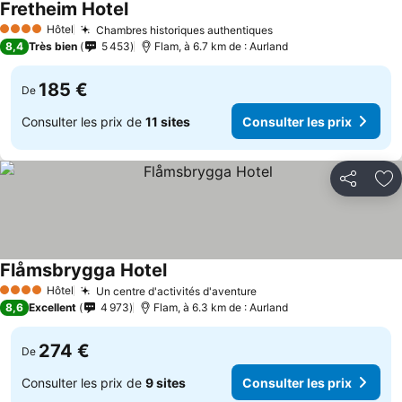
Fretheim Hotel
Hôtel
Chambres historiques authentiques
4 Étoiles
8,4
Très bien
5 453
Flam, à 6.7 km de : Aurland
185 €
De
Consulter les prix de
11 sites
Consulter les prix
Partager
Aj
Flåmsbrygga Hotel
Hôtel
Un centre d'activités d'aventure
4 Étoiles
8,6
Excellent
4 973
Flam, à 6.3 km de : Aurland
274 €
De
Consulter les prix de
9 sites
Consulter les prix