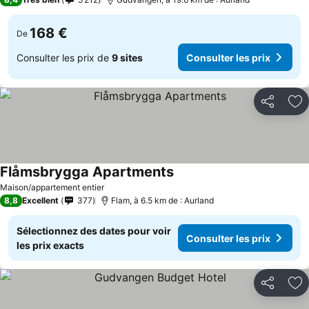
168 €
De
Consulter les prix de
9 sites
Consulter les prix
Partager
Aj
Flåmsbrygga Apartments
Maison/appartement entier
8,8
Excellent
377
Flam, à 6.5 km de : Aurland
Sélectionnez des dates pour voir
Consulter les prix
les prix exacts
Partager
Aj