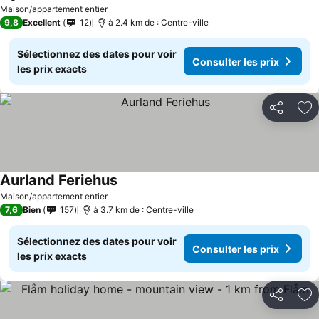
Maison/appartement entier
9,8
Excellent
12
à 2.4 km de : Centre-ville
Sélectionnez des dates pour voir
Consulter les prix
les prix exacts
Partager
Aj
Aurland Feriehus
Maison/appartement entier
7,6
Bien
157
à 3.7 km de : Centre-ville
Sélectionnez des dates pour voir
Consulter les prix
les prix exacts
Partager
Aj