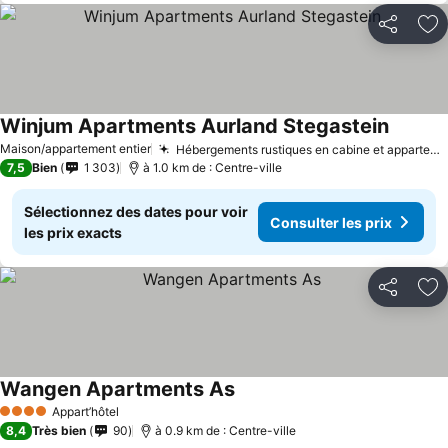
Partager
Aj
Winjum Apartments Aurland Stegastein
Maison/appartement entier
Hébergements rustiques en cabine et appartement
7,5
Bien
1 303
à 1.0 km de : Centre-ville
Sélectionnez des dates pour voir
Consulter les prix
les prix exacts
Partager
Aj
Wangen Apartments As
Appart’hôtel
4 Étoiles
8,4
Très bien
90
à 0.9 km de : Centre-ville