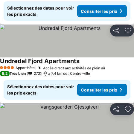
Sélectionnez des dates pour voir
Consulter les prix
les prix exacts
Partager
Aj
Undredal Fjord Apartments
Appart’hôtel
Accès direct aux activités de plein air
4 Étoiles
8,2
Très bien
272
à 7.4 km de : Centre-ville
Sélectionnez des dates pour voir
Consulter les prix
les prix exacts
Partager
Aj