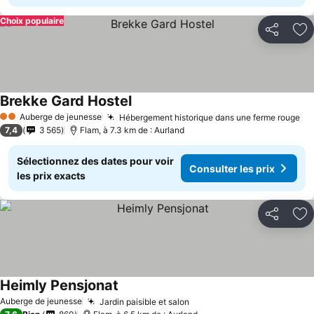
Choix populaire
Partager
Aj
Brekke Gard Hostel
Auberge de jeunesse
Hébergement historique dans une ferme rouge
2 Étoiles
7,4
3 565
Flam, à 7.3 km de : Aurland
Sélectionnez des dates pour voir
Consulter les prix
les prix exacts
Partager
Aj
Heimly Pensjonat
Auberge de jeunesse
Jardin paisible et salon