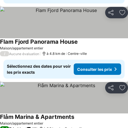
Partager
Aj
Flam Fjord Panorama House
Maison/appartement entier
/
à 4.8 km de : Centre-ville
Aucune évaluation
Sélectionnez des dates pour voir
Consulter les prix
les prix exacts
Partager
Aj
Flåm Marina & Apartments
Maison/appartement entier