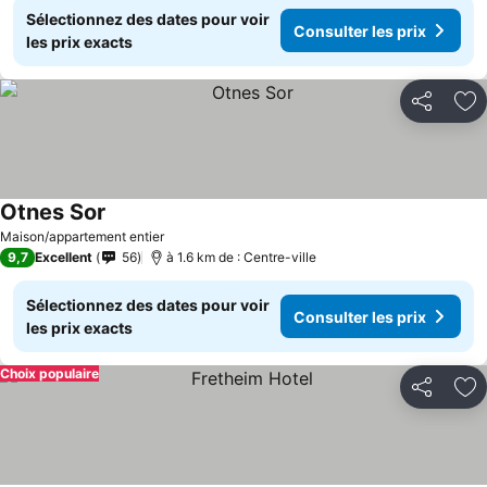
Sélectionnez des dates pour voir
Consulter les prix
les prix exacts
Partager
Aj
Otnes Sor
Maison/appartement entier
9,7
Excellent
56
à 1.6 km de : Centre-ville
Sélectionnez des dates pour voir
Consulter les prix
les prix exacts
Choix populaire
Partager
Aj