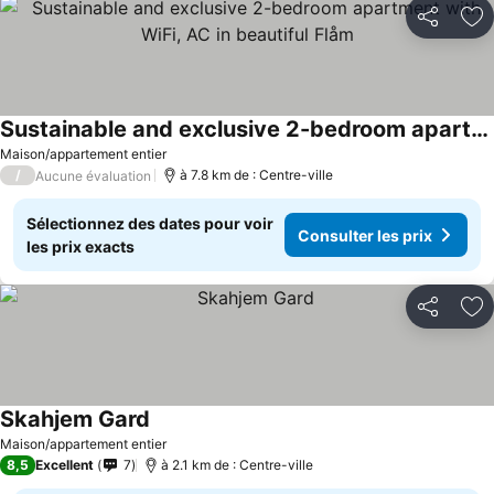
Partager
Aj
Sustainable and exclusive 2-bedroom apartment with WiFi, AC in beautiful Flåm
Maison/appartement entier
/
à 7.8 km de : Centre-ville
Aucune évaluation
Sélectionnez des dates pour voir
Consulter les prix
les prix exacts
Partager
Aj
Skahjem Gard
Maison/appartement entier
8,5
Excellent
7
à 2.1 km de : Centre-ville