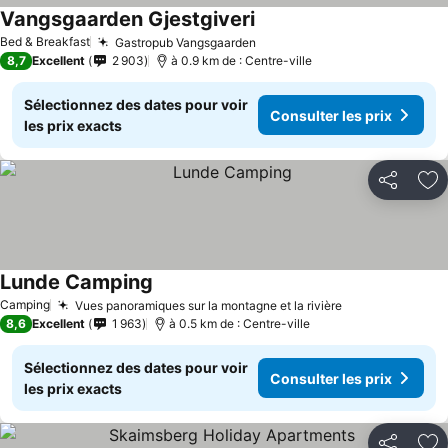
Vangsgaarden Gjestgiveri
Bed & Breakfast
Gastropub Vangsgaarden
8,7
Excellent
2 903
à 0.9 km de : Centre-ville
Sélectionnez des dates pour voir
Consulter les prix
les prix exacts
Partager
Aj
Lunde Camping
Camping
Vues panoramiques sur la montagne et la rivière
8,6
Excellent
1 963
à 0.5 km de : Centre-ville
Sélectionnez des dates pour voir
Consulter les prix
les prix exacts