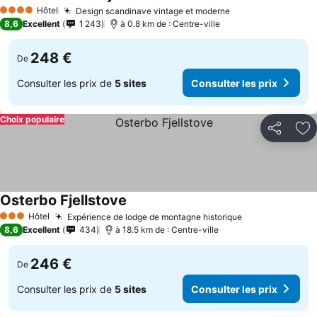
Hôtel
Design scandinave vintage et moderne
4 Étoiles
8,6
Excellent
1 243
à 0.8 km de : Centre-ville
248 €
De
Consulter les prix de
5 sites
Consulter les prix
Choix populaire
Partager
Aj
Osterbo Fjellstove
Hôtel
Expérience de lodge de montagne historique
3 Étoiles
8,6
Excellent
434
à 18.5 km de : Centre-ville
246 €
De
Consulter les prix de
5 sites
Consulter les prix