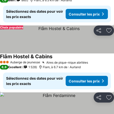
7,6
Bien
860
Flam, à 6.5 km de : Aurland
Sélectionnez des dates pour voir
Consulter les prix
les prix exacts
Choix populaire
Partager
Aj
Flåm Hostel & Cabins
Auberge de jeunesse
Aires de pique-nique abritées
3 Étoiles
8,6
Excellent
1 528
Flam, à 6.7 km de : Aurland
Sélectionnez des dates pour voir
Consulter les prix
les prix exacts
Partager
Aj