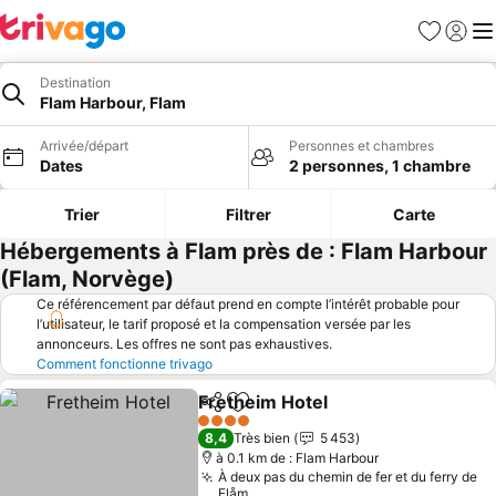
Favoris
Se con
Me
Destination
Flam Harbour, Flam
Arrivée/départ
Personnes et chambres
Dates
2 personnes, 1 chambre
Trier
Filtrer
Carte
Hébergements à Flam près de : Flam Harbour
(Flam, Norvège)
Ce référencement par défaut prend en compte l’intérêt probable pour
l’utilisateur, le tarif proposé et la compensation versée par les
annonceurs. Les offres ne sont pas exhaustives.
Comment fonctionne trivago
Fretheim Hotel
Partager
Ajouter à mes favoris
4 Étoiles
8,4
Très bien
5 453
à 0.1 km de : Flam Harbour
À deux pas du chemin de fer et du ferry de
Flåm