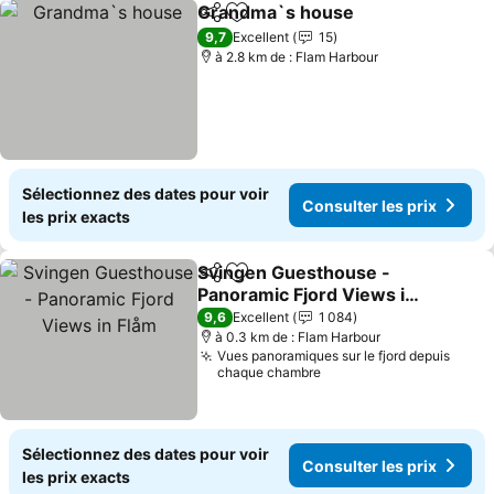
Grandma`s house
Partager
Ajouter à mes favoris
9,7
Excellent
15
à 2.8 km de : Flam Harbour
Sélectionnez des dates pour voir
Consulter les prix
les prix exacts
Svingen Guesthouse -
Partager
Ajouter à mes favoris
Panoramic Fjord Views in
Flåm
9,6
Excellent
1 084
à 0.3 km de : Flam Harbour
Vues panoramiques sur le fjord depuis
chaque chambre
Sélectionnez des dates pour voir
Consulter les prix
les prix exacts