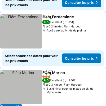
Consulter les prix
les prix exacts
Flåm Ferdaminne
Partager
Ajouter à mes favoris
9,0
Excellent
851
à 0.2 km de : Flam Harbour
Accès aux activités de plein air
Sélectionnez des dates pour voir
Consulter les prix
les prix exacts
Flåm Marina
Partager
Ajouter à mes favoris
3 Étoiles
9,0
Excellent
2 667
à 0.3 km de : Flam Harbour
Bus d'hiver pour les pistes de ski de
Myrkdalen