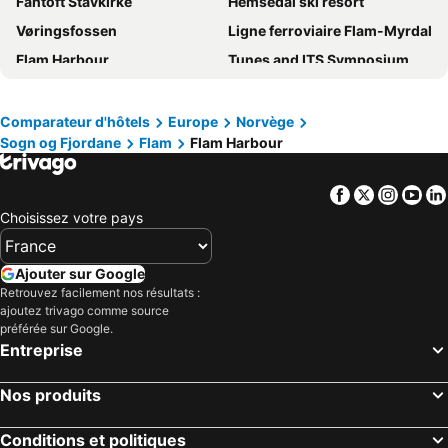
Fantoft Stavkirke
Hemsedal ski resort
Vøringsfossen
Ligne ferroviaire Flam-Myrdal
Flam Harbour
Tunes and ITS Symposium
Bergen stasjon
Bergen Harbour
Lillehammer Train Station
Hafjell Resort
Comparateur d'hôtels
Europe
Norvège
Sogn og Fjordane
Flam
Flam Harbour
Old Bergen
Bergens-Expressen
7th Competition Law and Economics European Network Workhop
De syv søstre
Facebook
Twitter
Insta
Yo
Myrkdalen ski resort
Lysefjord
Choisissez votre pays
Hurtigruteterminalen
Lillehammer
Ålesund Airport
Fjærland kyrkje
Ajouter sur Google
Gol Ski Resort
Nordic Media Festival
Retrouvez facilement nos résultats :
ajoutez trivago comme source
Nordic Congress of Radiology and Radiography 2013
Kvitfjell
préférée sur Google.
Entreprise
Alesund Havn
Borgund
Aurlandsdalen
Sogndal Airport
Nos produits
Inner Hardangerfjord
Tvindefossen
Sognefjordvegen
Sognefjorden
Conditions et politiques