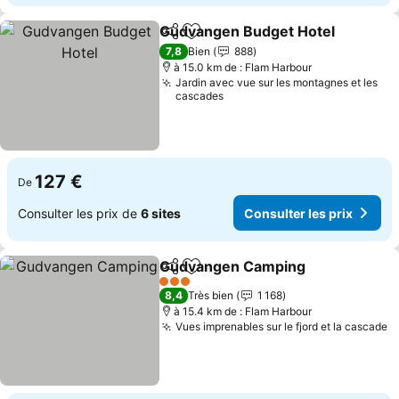
Gudvangen Budget Hotel
Partager
Ajouter à mes favoris
7,8
Bien
888
à 15.0 km de : Flam Harbour
Jardin avec vue sur les montagnes et les
cascades
127 €
De
Consulter les prix de
6 sites
Consulter les prix
Gudvangen Camping
Partager
Ajouter à mes favoris
3 Étoiles
8,4
Très bien
1 168
à 15.4 km de : Flam Harbour
Vues imprenables sur le fjord et la cascade