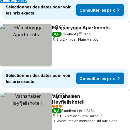
Choix populaire
Sélectionnez des dates pour voir
Consulter les prix
les prix exacts
Flåmsbrygga Apartments
Partager
Ajouter à mes favoris
8,8
Excellent
377
à 0.2 km de : Flam Harbour
Sélectionnez des dates pour voir
Consulter les prix
les prix exacts
Vatnahalsen
Partager
Ajouter à mes favoris
Høyfjellshotell
3 Étoiles
8,8
Excellent
1 246
à 13.2 km de : Flam Harbour
Aventures en montagne ski aux pieds