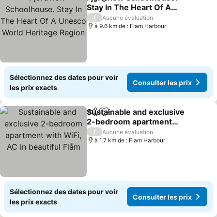
Partager
Ajouter à mes favoris
Stay In The Heart Of A
Unesco World Heritage
/
Aucune évaluation
Region
à 9.6 km de : Flam Harbour
Sélectionnez des dates pour voir
Consulter les prix
les prix exacts
Sustainable and exclusive
Partager
Ajouter à mes favoris
2-bedroom apartment
with WiFi, AC in beautiful
/
Aucune évaluation
Flåm
à 1.7 km de : Flam Harbour
Sélectionnez des dates pour voir
Consulter les prix
les prix exacts