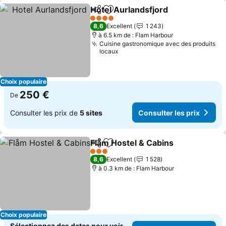
Hotel Aurlandsfjord
Partager
Ajouter à mes favoris
4 Étoiles
8,6
Excellent
1 243
à 6.5 km de : Flam Harbour
Cuisine gastronomique avec des produits
locaux
Choix populaire
250 €
De
Consulter les prix de
5 sites
Consulter les prix
Flåm Hostel & Cabins
Partager
Ajouter à mes favoris
3 Étoiles
8,6
Excellent
1 528
à 0.3 km de : Flam Harbour
Choix populaire
Sélectionnez des dates pour voir