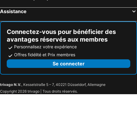
Voss Ski Resort
Tyin-Filefjell Ski Center
Assistance
Skarverennet
Trolltunga
Briksdalsbre
Briksdal
Connectez-vous pour bénéficier des
OCEAN 2013: The world's leading professional association for the advancement of technology
Vrådal Panorama Ski Centre
avantages réservés aux membres
The 5th Biennial Petroleum Geology Conference
Flydalsjuvet
Personnalisez votre expérience
Florø Airport
Hellesyltfossen
Offres fidélité et Prix membres
Ørsta–Volda Airport, Hovden
Heggen Kirke
Se connecter
Golsfjellet
trivago N.V.
, Kesselstraße 5 – 7, 40221 Düsseldorf, Allemagne
Copyright 2026 trivago | Tous droits réservés.