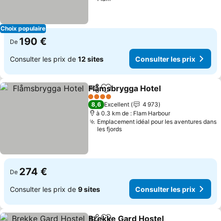
Choix populaire
190 €
De
Consulter les prix de
12 sites
Consulter les prix
Flåmsbrygga Hotel
Partager
Ajouter à mes favoris
4 Étoiles
8,6
Excellent
4 973
à 0.3 km de : Flam Harbour
Emplacement idéal pour les aventures dans
les fjords
274 €
De
Consulter les prix de
9 sites
Consulter les prix
Brekke Gard Hostel