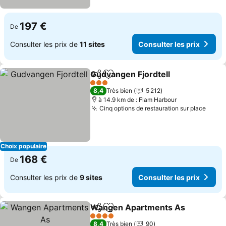
197 €
De
Consulter les prix de
11 sites
Consulter les prix
Gudvangen Fjordtell
Partager
Ajouter à mes favoris
3 Étoiles
8,4
Très bien
5 212
à 14.9 km de : Flam Harbour
Cinq options de restauration sur place
Choix populaire
168 €
De
Consulter les prix de
9 sites
Consulter les prix
Wangen Apartments As
Partager
Ajouter à mes favoris
4 Étoiles
8,4
Très bien
90