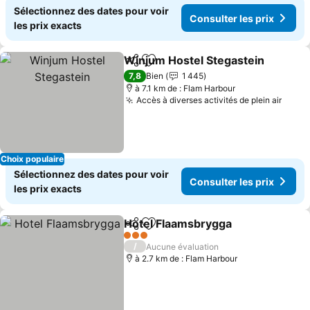
Sélectionnez des dates pour voir
Consulter les prix
les prix exacts
Winjum Hostel Stegastein
Partager
Ajouter à mes favoris
7,8
Bien
1 445
à 7.1 km de : Flam Harbour
Accès à diverses activités de plein air
Choix populaire
Sélectionnez des dates pour voir
Consulter les prix
les prix exacts
Hotel Flaamsbrygga
Partager
Ajouter à mes favoris
3 Étoiles
/
Aucune évaluation
à 2.7 km de : Flam Harbour