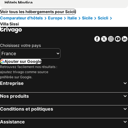
Hôtels Modica
Voir tous les hébergements pour Scicli
Comparateur d'hôtels
Europe
Italie
Sicile
Scicli
Villa Sissi
Facebook
Twitter
Insta
Yo
Choisissez votre pays
Ajouter sur Google
Retrouvez facilement nos résultats :
ajoutez trivago comme source
préférée sur Google.
Entreprise
Nos produits
Conditions et politiques
Assistance