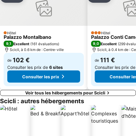
Hôtel
Hôtel
1 Étoiles
3 Étoiles
Palazzo Montalbano
Palazzo Conti Cam
9,1
9,0
Excellent
(
161 évaluations
)
Excellent
(
299 évalu
Scicli, à 0.6 km de : Centre-ville
Scicli, à 0.4 km de : Ce
102 €
111 €
de
de
Consulter les prix de
6 sites
Consulter les prix d
Consulter les prix
Consulter le
Voir tous les hébergements pour Scicli
Scicli : autres hébergements