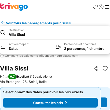
Favoris
Se con
Me
Voir tous les hébergements pour Scicli
Destination
Villa Sissi
Arrivée/départ
Personnes et chambres
Dates
2 personnes, 1 chambre
Comment les paiements influencent notre classement
Villa Sissi
Partager
Aj
Hôtel
9,7
Excellent
(
19 évaluations
)
Via Bretagna, 26, Scicli, Italie
Sélectionnez des dates pour voir les prix exacts
Sélectionnez des dates pour voir les prix exacts
Consulter les prix
Consulter les prix