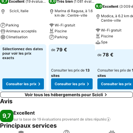
9,7
8,0
Excellent
(
19 évaluations
)
Très bien
(
1 081 évaluations
)
9,0
Excellent
(
3 009 é
Scicli, Italie
Marina di Ragusa, à 1.6
km de : Centre-ville
Modica, à 6.2 km de
Centre-ville
Parking
Wi-Fi gratuit
Wi-Fi gratuit
Animaux acceptés
Piscine
Piscine
Climatisation
Parking
Spa
Sélectionnez des dates
79 €
de
pour voir les prix
78 €
de
exacts
Consulter les prix de
13
Consulter les prix de
sites
sites
Consulter les prix
Consulter les prix
Consulter les prix
Voir tous les hébergements pour Scicli
Avis
Excellent
9,7
sur la base de 19 évaluations provenant de sites
réputés
Principaux services