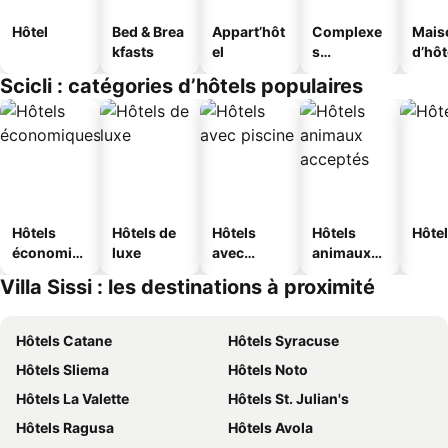
Hôtel
Bed & Brea
Appart’hôt
Complexe
Mais
kfasts
el
s
d’hô
touristique
Scicli : catégories d’hôtels populaires
s
Hôtels
Hôtels de
Hôtels
Hôtels
Hôtel
économiq
luxe
avec
animaux
ues
piscine
acceptés
Villa Sissi : les destinations à proximité
Hôtels Catane
Hôtels Syracuse
Hôtels Sliema
Hôtels Noto
Hôtels La Valette
Hôtels St. Julian's
Hôtels Ragusa
Hôtels Avola