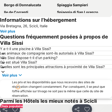
Borgo di Donnalucata
Spiaggia Sampieri
Ile de Correnti
Spiaggia di San Lorenzo
Informations sur l’hébergement
Giardino Ibleo
Lido Noto
Via Bretagna, 26, Scicli, Italie
Lido Avola
Playa Grande
Voir plus
Donnafugata
Punta Secca
Questions fréquemment posées à propos de
Punta Braccetto
Lago di Santa Rosalia
Villa Sissi
Scoglitti
Late Baroque Towns of the Val di Noto
Y a-t-il une piscine à Villa Sissi?
Les animaux de compagnie sont-ils autorisés à Villa Sissi?
Porto Turistico di Marina di Ragusa
La cava di Ispica
Villa Sissi dispose-t-il d'un parking?
Où est situé Villa Sissi?
Santa Maria del Focallo
Réserve naturelle de Vendicari
Quelles sont les principales attractions à proximité de Villa Sissi?
île du cap Passero
Voir plus
Les prix et les disponibilités que nous recevons des sites de
réservation changent constamment. Par conséquent, il se peut que
l’offre affichée sur trivago ne soit pas la même que celle du site de
réservation.
Parmi les Hôtels les mieux notés à Scicli
Choix populaire
Partager
Ajouter à mes favoris
Partager
Ajouter à mes