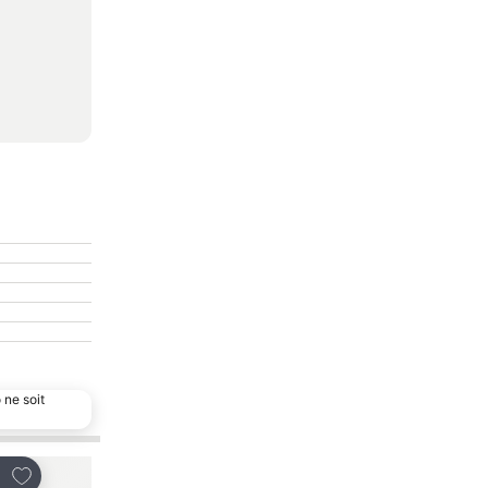
 ne soit
Ajouter à mes favoris
Ajouter à mes favor
tager
Partager