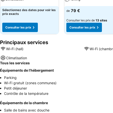
Consulter les prix
Consulter les prix
Sélectionnez des dates pour voir les
79 €
de
prix exacts
Consulter les prix de
13 sites
Consulter les prix
Consulter les prix
Principaux services
Wi-Fi (hall)
Wi-Fi (chambr
Climatisation
Tous les services
Équipements de l’hébergement
Parking
Wi-Fi gratuit (zones communes)
Petit déjeuner
Contrôle de la température
Équipements de la chambre
Salle de bains avec douche