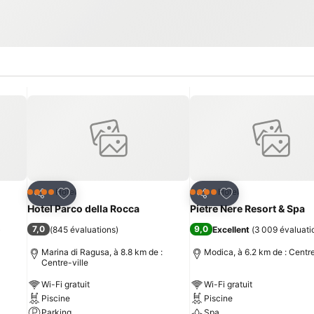
is
Ajouter à mes favoris
Ajouter à mes fav
Hôtel
Hôtel
4 Étoiles
4 Étoiles
Partager
Partager
Hotel Parco della Rocca
Pietre Nere Resort & Spa
7,0
9,0
)
(
845 évaluations
)
Excellent
(
3 009 évaluati
Marina di Ragusa, à 8.8 km de :
Modica, à 6.2 km de : Centre
Centre-ville
Wi-Fi gratuit
Wi-Fi gratuit
Piscine
Piscine
Parking
Spa