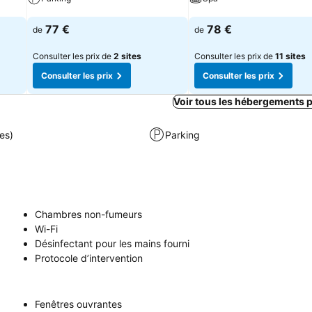
Consulter les prix
Consulter les prix
77 €
78 €
de
de
Consulter les prix de
2 sites
Consulter les prix de
11 sites
Consulter les prix
Consulter les prix
Voir tous les hébergements p
es)
Parking
Chambres non-fumeurs
Wi-Fi
Désinfectant pour les mains fourni
Protocole d’intervention
Fenêtres ouvrantes