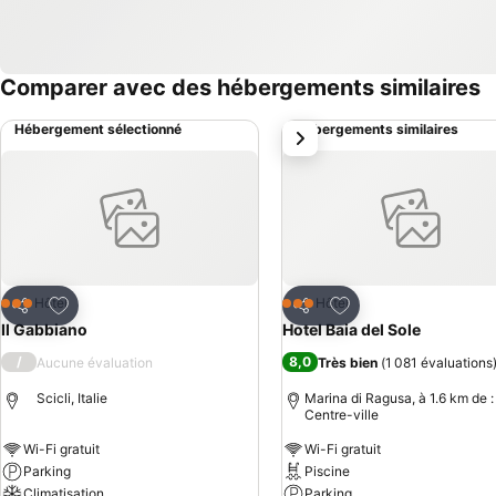
Comparer avec des hébergements similaires
Hébergement sélectionné
Hébergements similaires
suivant
Ajouter à mes favoris
Ajouter à mes favor
Hôtel
Hôtel
3 Étoiles
3 Étoiles
Partager
Partager
Il Gabbiano
Hotel Baia del Sole
/
8,0
Aucune évaluation
Très bien
(
1 081 évaluations
Scicli, Italie
Marina di Ragusa, à 1.6 km de :
Centre-ville
Wi-Fi gratuit
Wi-Fi gratuit
Parking
Piscine
Climatisation
Parking