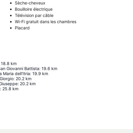
Sèche-cheveux
Bouilloire électrique
Télévision par câble
Wi-Fi gratuit dans les chambres
Placard
18.8
km
San Giovanni Battista
:
19.6
km
 Maria dell'Itria
:
19.9
km
Giorgio
:
20.2
km
 Giuseppe
:
20.2
km
:
25.8
km
Agrandir la carte