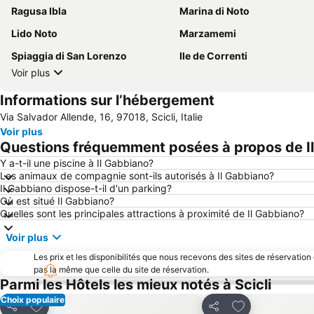
Ragusa Ibla
Marina di Noto
Lido Noto
Marzamemi
Spiaggia di San Lorenzo
Ile de Correnti
Voir plus
Informations sur l’hébergement
Via Salvador Allende, 16, 97018, Scicli, Italie
Voir plus
Questions fréquemment posées à propos de I
Y a-t-il une piscine à Il Gabbiano?
Les animaux de compagnie sont-ils autorisés à Il Gabbiano?
Il Gabbiano dispose-t-il d'un parking?
Où est situé Il Gabbiano?
Quelles sont les principales attractions à proximité de Il Gabbiano?
Voir plus
Les prix et les disponibilités que nous recevons des sites de réservation
pas la même que celle du site de réservation.
Parmi les Hôtels les mieux notés à Scicli
Choix populaire
Ajouter à mes favoris
Ajouter à mes f
Partager
Partager