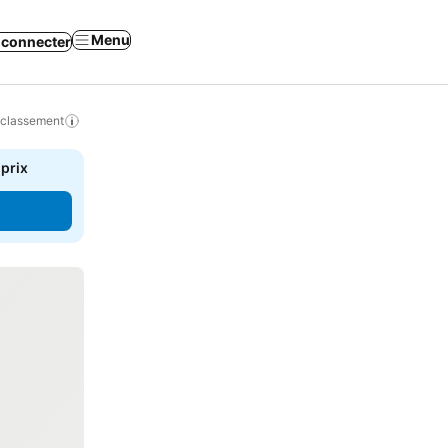
Menu
 connecter
 classement
 prix