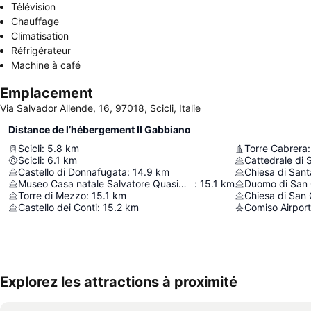
Télévision
Chauffage
Climatisation
Réfrigérateur
Machine à café
Emplacement
Via Salvador Allende, 16, 97018, Scicli, Italie
Distance de l’hébergement Il Gabbiano
Scicli
:
5.8
km
Torre Cabrera
:
Scicli
:
6.1
km
Cattedrale di 
Castello di Donnafugata
:
14.9
km
Chiesa di Santa
Museo Casa natale Salvatore Quasimodo
:
15.1
km
Duomo di San 
Torre di Mezzo
:
15.1
km
Chiesa di San
Castello dei Conti
:
15.2
km
Comiso Airport
Explorez les attractions à proximité