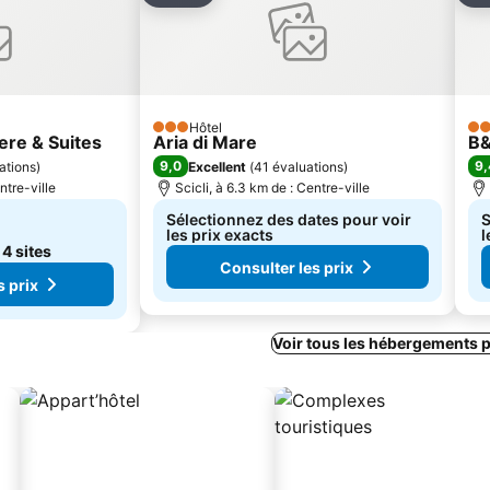
Hôtel
3 Étoiles
3 É
ere & Suites
Aria di Mare
B&
9,0
9,
ations
)
Excellent
(
41 évaluations
)
ntre-ville
Scicli, à 6.3 km de : Centre-ville
Sélectionnez des dates pour voir
S
les prix exacts
l
e
4 sites
Consulter les prix
s prix
Voir tous les hébergements p