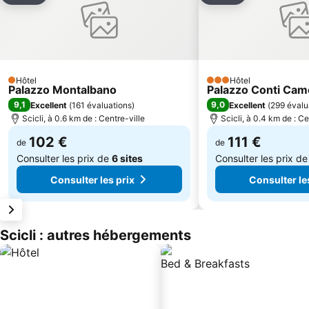
Hôtel
Hôtel
1 Étoiles
3 Étoiles
Palazzo Montalbano
Palazzo Conti Cam
9,1
9,0
Excellent
(
161 évaluations
)
Excellent
(
299 évalu
Scicli, à 0.6 km de : Centre-ville
Scicli, à 0.4 km de : Ce
102 €
111 €
de
de
Consulter les prix de
6 sites
Consulter les prix d
Consulter les prix
Consulter le
Scicli : autres hébergements