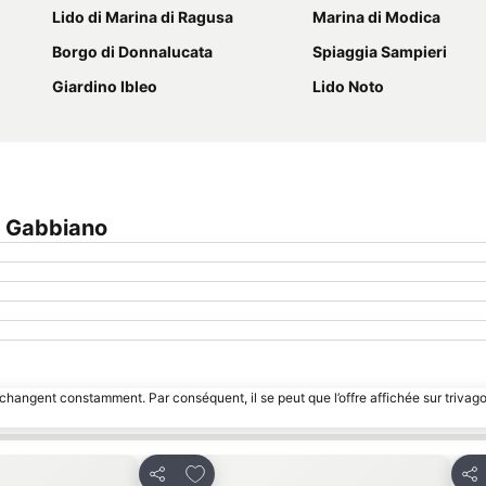
Lido di Marina di Ragusa
Marina di Modica
Borgo di Donnalucata
Spiaggia Sampieri
Giardino Ibleo
Lido Noto
l Gabbiano
 changent constamment. Par conséquent, il se peut que l’offre affichée sur trivago
avoris
Ajouter à mes favoris
Partager
Par