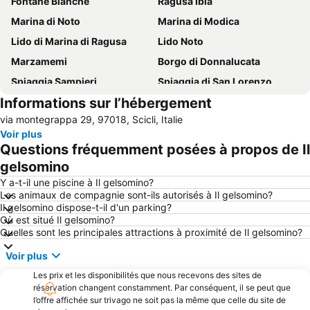
Fontane Bianche
Ragusa Ibla
Marina di Noto
Marina di Modica
Lido di Marina di Ragusa
Lido Noto
Marzamemi
Borgo di Donnalucata
Spiaggia Sampieri
Spiaggia di San Lorenzo
Informations sur l’hébergement
Ile de Correnti
Giardino Ibleo
via montegrappa 29, 97018, Scicli, Italie
Lido Noto
Lido Avola
Voir plus
Playa Grande
Donnafugata
Questions fréquemment posées à propos de Il
Punta Secca
Punta Braccetto
gelsomino
Lago di Santa Rosalia
Scoglitti
Y a-t-il une piscine à Il gelsomino?
Les animaux de compagnie sont-ils autorisés à Il gelsomino?
Late Baroque Towns of the Val di Noto
Porto Turistico di Marina di Ragusa
Il gelsomino dispose-t-il d'un parking?
Où est situé Il gelsomino?
La cava di Ispica
Santa Maria del Focallo
Quelles sont les principales attractions à proximité de Il gelsomino?
Réserve naturelle de Vendicari
île du cap Passero
Voir plus
Les prix et les disponibilités que nous recevons des sites de
réservation changent constamment. Par conséquent, il se peut que
l’offre affichée sur trivago ne soit pas la même que celle du site de