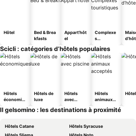
Hôtel
Bed & Brea
Appart’hôt
Complexe
Mais
kfasts
el
s
d’hô
touristique
Scicli : catégories d’hôtels populaires
s
Hôtels
Hôtels de
Hôtels
Hôtels
Hôtel
économiq
luxe
avec
animaux
ues
piscine
acceptés
Il gelsomino : les destinations à proximité
Hôtels Catane
Hôtels Syracuse
Hôtels Sliema
Hôtels Noto