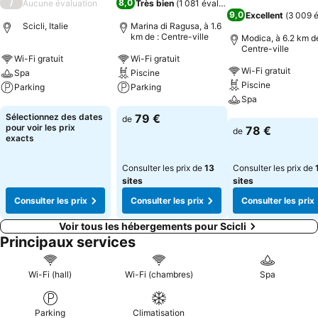
/
8,0
Aucune évaluation
Très bien
(
1 081 évaluations
)
9,0
Excellent
(
3 009 é
Scicli, Italie
Marina di Ragusa, à 1.6
km de : Centre-ville
Modica, à 6.2 km de
Centre-ville
Wi-Fi gratuit
Wi-Fi gratuit
Wi-Fi gratuit
Spa
Piscine
Piscine
Parking
Parking
Spa
Consulter les prix
Consulter les prix
Sélectionnez des dates
79 €
de
Consulter les pri
pour voir les prix
78 €
de
exacts
Consulter les prix de
13
Consulter les prix de
sites
sites
Consulter les prix
Consulter les prix
Consulter les prix
Voir tous les hébergements pour Scicli
Principaux services
Wi-Fi (hall)
Wi-Fi (chambres)
Spa
Parking
Climatisation