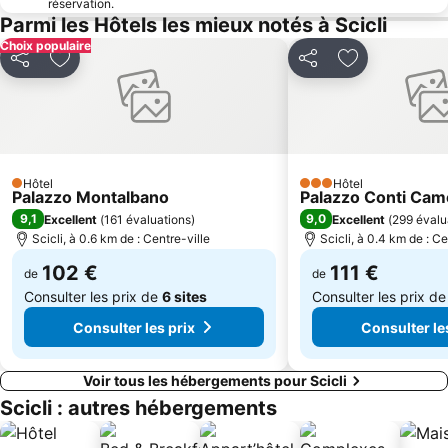
réservation.
Parmi les Hôtels les mieux notés à Scicli
Choix populaire
Partager
Ajouter à mes favoris
Partager
Ajouter à mes
Hôtel
Hôtel
1 Étoiles
3 Étoiles
Palazzo Montalbano
Palazzo Conti Cam
9,1
9,0
Excellent
(
161 évaluations
)
Excellent
(
299 évalu
Scicli, à 0.6 km de : Centre-ville
Scicli, à 0.4 km de : Ce
102 €
111 €
de
de
Consulter les prix de
6 sites
Consulter les prix d
Consulter les prix
Consulter le
Voir tous les hébergements pour Scicli
Scicli : autres hébergements