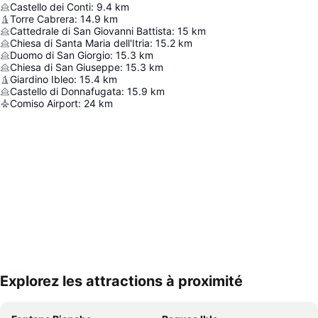
Castello dei Conti
:
9.4
km
Torre Cabrera
:
14.9
km
Cattedrale di San Giovanni Battista
:
15
km
Chiesa di Santa Maria dell'Itria
:
15.2
km
Duomo di San Giorgio
:
15.3
km
Chiesa di San Giuseppe
:
15.3
km
Giardino Ibleo
:
15.4
km
Castello di Donnafugata
:
15.9
km
Comiso Airport
:
24
km
Explorez les attractions à proximité
Agrandir la carte