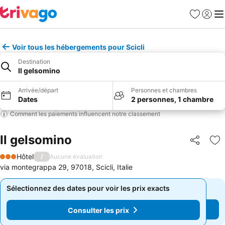
Favoris
Se con
Me
Voir tous les hébergements pour Scicli
Destination
Il gelsomino
Arrivée/départ
Personnes et chambres
Dates
2 personnes, 1 chambre
Comment les paiements influencent notre classement
Il gelsomino
Partager
Aj
Hôtel
/
Aucune évaluation
3 Étoiles
via montegrappa 29, 97018, Scicli, Italie
Sélectionnez des dates pour voir les prix exacts
Sélectionnez des dates pour voir les prix exacts
Consulter les prix
Consulter les prix