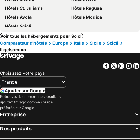
Hôtels St. Julian's
Hôtels Ragusa
Hôtels Avola
Hôtels Modica
Hôtels Scicli
Voir tous les hébergements pour Scicli
Comparateur d'hôtels
Europe
Italie
Sicile
Scicli
Il gelsomino
Facebook
Twitter
Insta
Yo
Choisissez votre pays
Ajouter sur Google
Retrouvez facilement nos résultats :
ajoutez trivago comme source
préférée sur Google.
Entreprise
Nos produits