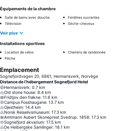
Équipements de la chambre
Salle de bains avec douche
Fenêtres ouvrantes
Télévision
Sèche-cheveux
Voir plus
Installations sportives
Location de vélos
Chemins de randonnée
Pêche
Emplacement
Sognefjordvegen 20, 6861, Hermansverk, Norvège
Distance de l’hébergement Sognefjord Hotel
Hermansverk
:
0.7
km
Old stone house
:
8.4
km
Fridtjov den frøkne
:
11.6
km
Campus Fosshaugane
:
13.7
km
Gjestheim
:
14.4
km
Norsk Reiselivsmuseum
:
17.3
km
Amtmann Aubert Skoneprest Svedrup. 1858
:
17.3
km
Sognefjord akvarium
:
17.5
km
De Heibergske Samlinger
:
18.1
km