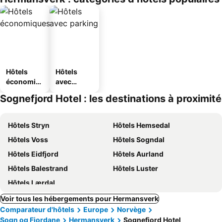
Hôtels
Hôtels
économiq
avec
ues
parking
Sognefjord Hotel : les destinations à proximité
Hôtels Stryn
Hôtels Hemsedal
Hôtels Voss
Hôtels Sogndal
Hôtels Eidfjord
Hôtels Aurland
Hôtels Balestrand
Hôtels Luster
Hôtels Lærdal
Voir tous les hébergements pour Hermansverk
Comparateur d'hôtels
Europe
Norvège
Sogn og Fjordane
Hermansverk
Sognefjord Hotel