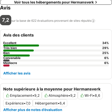
Voir tous les hébergements pour Hermansverk
Avis
7,2
sur la base de 622 évaluations provenant de sites
réputés
Avis des clients
Excellent
34
%
Très bien
29
%
Bien
25
%
Convenable
6
%
Médiocre
6
%
Afficher les avis
Note supérieure à la moyenne pour Hermansverk
Emplacement
•
9,2
Atmosphère
•
9,2
Wi-Fi
•
8,6
Expérience
•
7,0
Hébergement
•
6,4
Afficher plus de notes d’évaluation