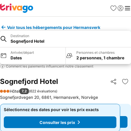
Favoris
Se con
Me
Voir tous les hébergements pour Hermansverk
Destination
Sognefjord Hotel
Arrivée/départ
Personnes et chambres
Dates
2 personnes, 1 chambre
Comment les paiements influencent notre classement
Sognefjord Hotel
Partager
Aj
Hôtel
7,2
(
622 évaluations
)
3 Étoiles
Sognefjordvegen 20, 6861, Hermansverk, Norvège
Sélectionnez des dates pour voir les prix exacts
Sélectionnez des dates pour voir les prix exacts
Consulter les prix
Consulter les prix