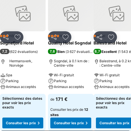
Hôtel
Hôtel
Hôtel
3 Étoiles
4 Étoiles
1 Étoiles
Partager
Ajouter à mes favoris
Partager
Ajouter à mes favoris
Partager
Ajouter à
Sognefjord Hotel
Quality Hotel Sogndal
Balestrand Hotel
7,2
7,8
8,7
(
622 évaluations
)
Bien
(
3 627 évaluations
)
Excellent
(
1 543 é
Hermansverk,
Sogndal, à 0.1 km de :
Balestrand, à 0.2 
Norvège
Centre-ville
: Centre-ville
Spa
Wi-Fi gratuit
Wi-Fi gratuit
Parking
Parking
Parking
Animaux acceptés
Animaux acceptés
Animaux acceptés
Sélectionnez des dates
171 €
Sélectionnez des da
de
pour voir les prix
pour voir les prix
exacts
exacts
Consulter les prix de
12
sites
Consulter les prix
Consulter les prix
Consulter les prix