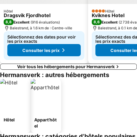
Hôtel
Hôtel
4 Étoiles
Dragsvik Fjordhotel
Kviknes Hotel
8,8
8,6
Excellent
(
916 évaluations
)
Excellent
(
2 738 éva
Balestrand, à 1.6 km de : Centre-ville
Balestrand, à 0.1 km de
Sélectionnez des dates pour voir
Sélectionnez des da
les prix exacts
les prix exacts
Consulter les prix
Consulter le
Voir tous les hébergements pour Hermansverk
Hermansverk : autres hébergements
Hôtel
Appart’hôt
el
Hermansverk : catégories d’hôtels populaires