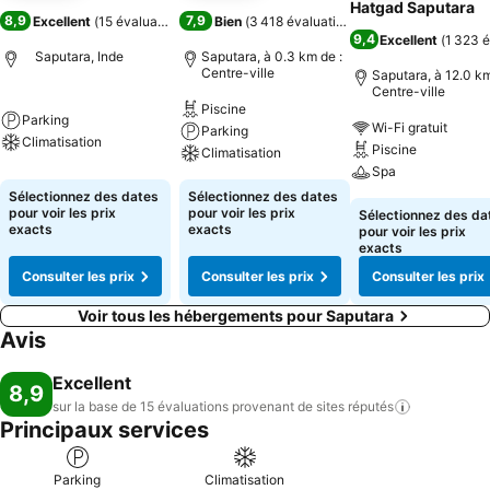
Hatgad Saputara
8,9
7,9
Excellent
(
15 évaluations
)
Bien
(
3 418 évaluations
)
9,4
Excellent
(
1 323 é
Saputara, Inde
Saputara, à 0.3 km de :
Centre-ville
Saputara, à 12.0 km
Centre-ville
Piscine
Parking
Wi-Fi gratuit
Parking
Climatisation
Piscine
Climatisation
Spa
Sélectionnez des dates
Sélectionnez des dates
pour voir les prix
pour voir les prix
Sélectionnez des da
exacts
exacts
pour voir les prix
exacts
Consulter les prix
Consulter les prix
Consulter les prix
Voir tous les hébergements pour Saputara
Avis
Excellent
8,9
sur la base de 15 évaluations provenant de sites
réputés
Principaux services
Parking
Climatisation