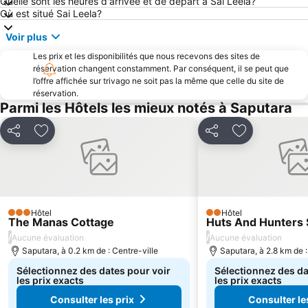
Quelle sont les heures d'arrivée et de départ à Sai Leela?
Où est situé Sai Leela?
Voir plus
Les prix et les disponibilités que nous recevons des sites de
réservation changent constamment. Par conséquent, il se peut que
l’offre affichée sur trivago ne soit pas la même que celle du site de
réservation.
Parmi les Hôtels les mieux notés à Saputara
Partager
Ajouter à mes favoris
Partager
Ajouter à mes
Hôtel
Hôtel
3 Étoiles
2 Étoiles
The Manas Cottage
Huts And Hunters 
/
/
Aucune évaluation
Aucune évaluation
Saputara, à 0.2 km de : Centre-ville
Saputara, à 2.8 km de :
Sélectionnez des dates pour voir
Sélectionnez des da
les prix exacts
les prix exacts
Consulter les prix
Consulter le