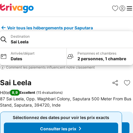
Favoris
Se con
Me
Voir tous les hébergements pour Saputara
Destination
Sai Leela
Arrivée/départ
Personnes et chambres
Dates
2 personnes, 1 chambre
Comment les paiements influencent notre classement
Sai Leela
Partager
Aj
Hôtel
8,9
Excellent
(
15 évaluations
)
87 Sai Leela, Opp. Waghbari Colony, Saputara 500 Meter From Bus
Stand, Saputara, 394720, Inde
Sélectionnez des dates pour voir les prix exacts
Sélectionnez des dates pour voir les prix exacts
Consulter les prix
Consulter les prix