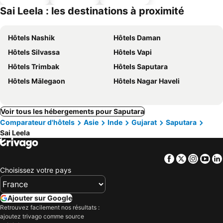
ues
piscine
parking
Sai Leela : les destinations à proximité
Hôtels Nashik
Hôtels Daman
Hôtels Silvassa
Hôtels Vapi
Hôtels Trimbak
Hôtels Saputara
Hôtels Mālegaon
Hôtels Nagar Haveli
Voir tous les hébergements pour Saputara
Comparateur d'hôtels
Asie
Inde
Gujarat
Saputara
Sai Leela
Facebook
Twitter
Insta
Yo
Choisissez votre pays
Ajouter sur Google
Retrouvez facilement nos résultats :
ajoutez trivago comme source