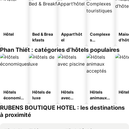
Hôtel
Bed & Brea
Appart’hôt
Complexe
Mais
kfasts
el
s
d’hô
touristique
Phan Thiết : catégories d’hôtels populaires
s
Hôtels
Hôtels de
Hôtels
Hôtels
Hôtel
économiq
luxe
avec
animaux
ues
piscine
acceptés
RUBENS BOUTIQUE HOTEL : les destinations
à proximité