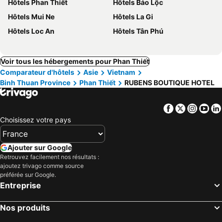
Hôtels Phan Thiết
Hôtels Bảo Lộc
Hôtels Mui Ne
Hôtels La Gi
Hôtels Loc An
Hôtels Tân Phú
Voir tous les hébergements pour Phan Thiết
Comparateur d'hôtels
Asie
Vietnam
Binh Thuan Province
Phan Thiết
RUBENS BOUTIQUE HOTEL
Facebook
Twitter
Insta
Yo
Choisissez votre pays
Ajouter sur Google
Retrouvez facilement nos résultats :
ajoutez trivago comme source
préférée sur Google.
Entreprise
Nos produits