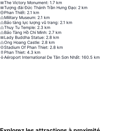
The Victory Monument
:
1.7
km
Tượng đài Đức Thánh Trần Hưng Đạo
:
2
km
Phan Thiết
:
2.1
km
Military Museum
:
2.1
km
Bảo tàng lực lượng vũ trang
:
2.1
km
Thuy Tu Temple
:
2.3
km
Bảo Tàng Hồ Chí Minh
:
2.7
km
Lady Buddha Statue
:
2.8
km
Ong Hoang Castle
:
2.8
km
Stadium Of Phan Thiet
:
2.8
km
Phan Thiet
:
4.3
km
Aéroport International De Tân Sơn Nhất
:
160.5
km
Explorez les attractions à proximité