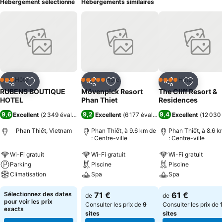
Hébergement sélectionné
Hébergements similaires
Hôtel
Hôtel
Hôtel
3 Étoiles
5 Étoiles
4 Étoiles
Partager
Ajouter à mes favoris
Partager
Ajouter à mes favoris
Partager
Ajouter à
RUBENS BOUTIQUE
Mövenpick Resort
The Cliff Resort &
HOTEL
Phan Thiet
Residences
9,6
9,2
9,4
Excellent
(
2 349 évaluations
)
Excellent
(
6 177 évaluations
Excellent
)
(
12 030
Phan Thiết, Vietnam
Phan Thiết, à 9.6 km de
Phan Thiết, à 8.6 
: Centre-ville
: Centre-ville
Wi-Fi gratuit
Wi-Fi gratuit
Wi-Fi gratuit
Parking
Piscine
Piscine
Climatisation
Spa
Spa
Sélectionnez des dates
71 €
61 €
de
de
pour voir les prix
Consulter les prix de
9
Consulter les prix de
exacts
sites
sites