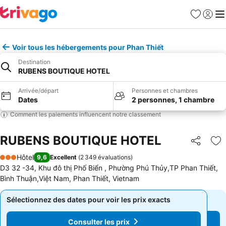
Favoris
Se con
Me
Voir tous les hébergements pour Phan Thiết
Destination
RUBENS BOUTIQUE HOTEL
Arrivée/départ
Personnes et chambres
Dates
2 personnes, 1 chambre
Comment les paiements influencent notre classement
RUBENS BOUTIQUE HOTEL
Partager
Aj
Hôtel
9,6
Excellent
(
2 349 évaluations
)
3 Étoiles
D3 32 -34, Khu đô thị Phố Biển , Phường Phú Thủy,TP Phan Thiết,
Bình Thuận,Việt Nam, Phan Thiết, Vietnam
Sélectionnez des dates pour voir les prix exacts
Sélectionnez des dates pour voir les prix exacts
Consulter les prix
Consulter les prix