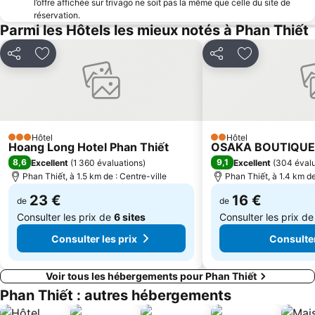
l’offre affichée sur trivago ne soit pas la même que celle du site de
réservation.
Parmi les Hôtels les mieux notés à Phan Thiết
Partager
Ajouter à mes favoris
Partager
Ajouter à mes
Hôtel
Hôtel
3 Étoiles
2 Étoiles
Hoang Long Hotel Phan Thiết
OSAKA BOUTIQUE
8,6
9,1
Excellent
(
1 360 évaluations
)
Excellent
(
304 évalu
Phan Thiết, à 1.5 km de : Centre-ville
Phan Thiết, à 1.4 km de
23 €
16 €
de
de
Consulter les prix de
6 sites
Consulter les prix d
Consulter les prix
Consulter
Voir tous les hébergements pour Phan Thiết
Phan Thiết : autres hébergements