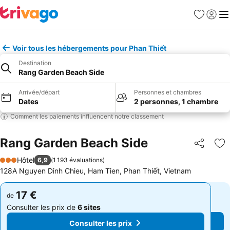
Favoris
Se con
Me
Voir tous les hébergements pour Phan Thiết
Destination
Rang Garden Beach Side
Arrivée/départ
Personnes et chambres
Dates
2 personnes, 1 chambre
Comment les paiements influencent notre classement
Rang Garden Beach Side
Partager
Aj
Hôtel
6,9
(
1 193 évaluations
)
3 Étoiles
128A Nguyen Dinh Chieu, Ham Tien, Phan Thiết, Vietnam
17 €
17 €
de
de
Consulter les prix de
6 sites
Consulter les prix de
6 sites
Consulter les prix
Consulter les prix