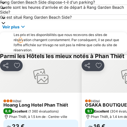
Rang Garden Beach Side dispose-t-il d'un parking?
Quelle sont les heures d'arrivée et de départ à Rang Garden Beach
Side?
Où est situé Rang Garden Beach Side?
Voir plus
Les prix et les disponibilités que nous recevons des sites de
réservation changent constamment. Par conséquent, il se peut que
l’offre affichée sur trivago ne soit pas la même que celle du site de
réservation.
Parmi les Hôtels les mieux notés à Phan Thiết
Partager
Ajouter à mes favoris
Partager
Ajouter à mes
Hôtel
Hôtel
3 Étoiles
2 Étoiles
Hoang Long Hotel Phan Thiết
OSAKA BOUTIQUE
8,6
9,1
Excellent
(
1 360 évaluations
)
Excellent
(
304 évalu
Phan Thiết, à 1.5 km de : Centre-ville
Phan Thiết, à 1.4 km de
23 €
16 €
de
de