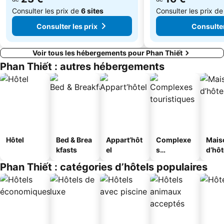
Consulter les prix de
6 sites
Consulter les prix d
Consulter les prix
Consulter
Voir tous les hébergements pour Phan Thiết
Phan Thiết : autres hébergements
Hôtel
Bed & Brea
Appart’hôt
Complexe
Mais
kfasts
el
s
d’hô
touristique
Phan Thiết : catégories d’hôtels populaires
s