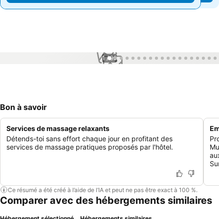
1 / 99
Bon à savoir
Services de massage relaxants
Em
Détends-toi sans effort chaque jour en profitant des
Pr
services de massage pratiques proposés par l'hôtel.
Mu
au
Su
Ce résumé a été créé à l’aide de l’IA et peut ne pas être exact à 100 %.
Comparer avec des hébergements similaires
Hébergement sélectionné
Hébergements similaires