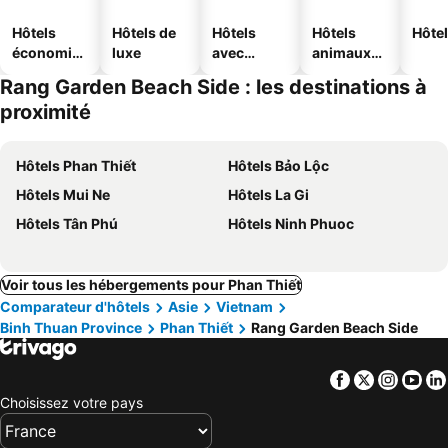
Hôtels
Hôtels de
Hôtels
Hôtels
Hôtel
économiq
luxe
avec
animaux
ues
piscine
acceptés
Rang Garden Beach Side : les destinations à
proximité
Hôtels Phan Thiết
Hôtels Bảo Lộc
Hôtels Mui Ne
Hôtels La Gi
Hôtels Tân Phú
Hôtels Ninh Phuoc
Voir tous les hébergements pour Phan Thiết
Comparateur d'hôtels
Asie
Vietnam
Binh Thuan Province
Phan Thiết
Rang Garden Beach Side
Facebook
Twitter
Insta
Yo
Choisissez votre pays