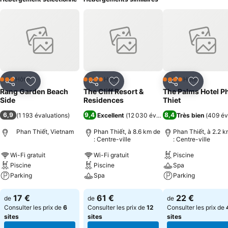
Hôtel
Hôtel
Hôtel
3 Étoiles
4 Étoiles
4 Étoiles
Partager
Ajouter à mes favoris
Partager
Ajouter à mes favoris
Partager
Ajouter à
Rang Garden Beach
The Cliff Resort &
The Palms Hotel P
Side
Residences
Thiet
6,9
9,4
8,4
(
1 193 évaluations
)
Excellent
(
12 030 évaluations
Très bien
)
(
409 év
Phan Thiết, Vietnam
Phan Thiết, à 8.6 km de
Phan Thiết, à 2.2 
: Centre-ville
: Centre-ville
Wi-Fi gratuit
Wi-Fi gratuit
Piscine
Piscine
Piscine
Spa
Parking
Spa
Parking
Consulter les prix
Consulter les prix
Consulter les pri
17 €
61 €
22 €
de
de
de
Consulter les prix de
6
Consulter les prix de
12
Consulter les prix de
sites
sites
sites