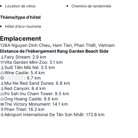
Location de vélos
Chemins de randonnée
Thème/type d’hôtel
Hôtel d'éco-tourisme
Emplacement
128A Nguyen Dinh Chieu, Ham Tien, Phan Thiết, Vietnam
Distance de l’hébergement Rang Garden Beach Side
Fairy Stream
:
2.9
km
Vita Garden Mini-Zoo
:
3.1
km
Suối Tiên Mũi Né
:
3.5
km
Wine Castle
:
5.4
km
:
6.7
km
Mui Ne Red Sand Dunes
:
6.8
km
Red Canyon
:
8.4
km
Po Sah Inu Cham Tower
:
9.5
km
Ong Hoang Castle
:
9.6
km
The Victory Monument
:
14.1
km
Phan Thiet
:
16.2
km
Aéroport International De Tân Sơn Nhất
:
172.8
km