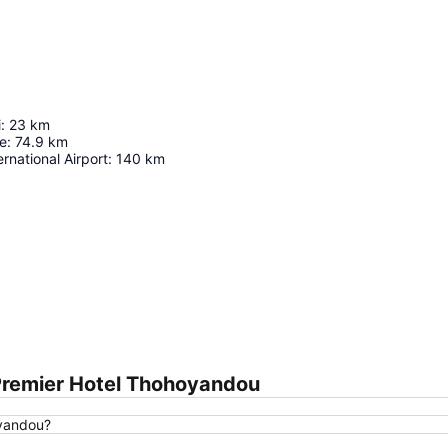
i
:
23
km
e
:
74.9
km
rnational Airport
:
140
km
Agrandir la carte
Premier Hotel Thohoyandou
oyandou?