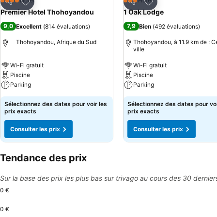
Ajouter à mes favoris
Ajouter à mes favor
Hôtel
Hôtel
4 Étoiles
3 Étoiles
Partager
Partager
Premier Hotel Thohoyandou
1 Oak Lodge
9,0
7,9
Excellent
(
814 évaluations
)
Bien
(
492 évaluations
)
Thohoyandou, Afrique du Sud
Thohoyandou, à 11.9 km de : C
ville
Wi-Fi gratuit
Wi-Fi gratuit
Piscine
Piscine
Parking
Parking
Sélectionnez des dates pour voir les
Sélectionnez des dates pour voi
prix exacts
prix exacts
Consulter les prix
Consulter les prix
Tendance des prix
Sur la base des prix les plus bas sur trivago au cours des 30 dernier
0 €
0 €