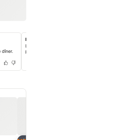
Piscine extérieure et jardin paisible
Les clients peuvent se détendre au bord de la piscine e
 dîner.
profiter du calme du jardin bien entretenu de l'hôtel.