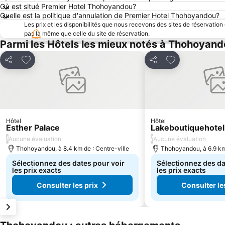
Où est situé Premier Hotel Thohoyandou?
Quelle est la politique d'annulation de Premier Hotel Thohoyandou?
Les prix et les disponibilités que nous recevons des sites de réservation
pas la même que celle du site de réservation.
Parmi les Hôtels les mieux notés à Thohoyan
Ajouter à mes favoris
Ajouter à mes f
Partager
Partager
Hôtel
Hôtel
Esther Palace
Lakeboutiquehote
/
/
Aucune évaluation
Aucune évaluation
Thohoyandou, à 8.4 km de : Centre-ville
Thohoyandou, à 6.9 km 
Sélectionnez des dates pour voir
Sélectionnez des da
les prix exacts
les prix exacts
Consulter les prix
Consulter le