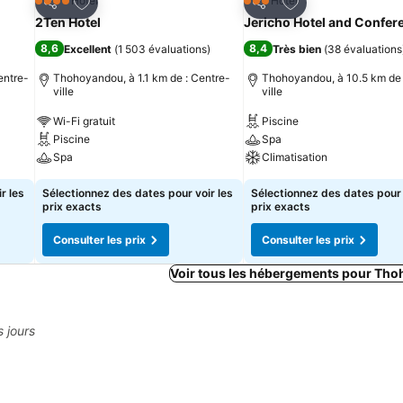
is
Ajouter à mes favoris
Ajouter à mes fav
Hôtel
Hôtel
4 Étoiles
3 Étoiles
Partager
Partager
2Ten Hotel
Jericho Hotel and Confer
8,6
8,4
Excellent
(
1 503 évaluations
)
Très bien
(
38 évaluations
entre-
Thohoyandou, à 1.1 km de : Centre-
Thohoyandou, à 10.5 km de 
ville
ville
Wi-Fi gratuit
Piscine
Piscine
Spa
Spa
Climatisation
r les
Sélectionnez des dates pour voir les
Sélectionnez des dates pour 
prix exacts
prix exacts
Consulter les prix
Consulter les prix
Voir tous les hébergements pour Th
s jours