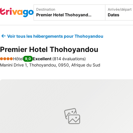
Destination
Arrivée/départ
Dates
Voir tous les hébergements pour Thohoyandou
Premier Hotel Thohoyandou
Hôtel
Excellent
(
814 évaluations
)
9,0
4 Étoiles
Manini Drive 1, Thohoyandou, 0950, Afrique du Sud