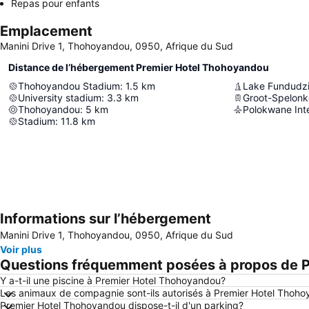
Repas pour enfants
Emplacement
Manini Drive 1, Thohoyandou, 0950, Afrique du Sud
Distance de l’hébergement Premier Hotel Thohoyandou
Thohoyandou Stadium
:
1.5
km
Lake Fundudz
University stadium
:
3.3
km
Groot-Spelonk
Thohoyandou
:
5
km
Polokwane Inte
Stadium
:
11.8
km
Informations sur l’hébergement
Manini Drive 1, Thohoyandou, 0950, Afrique du Sud
Voir plus
Questions fréquemment posées à propos de 
Y a-t-il une piscine à Premier Hotel Thohoyandou?
Les animaux de compagnie sont-ils autorisés à Premier Hotel Thoh
Premier Hotel Thohoyandou dispose-t-il d'un parking?