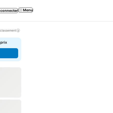
Menu
 connecter
 classement
 prix