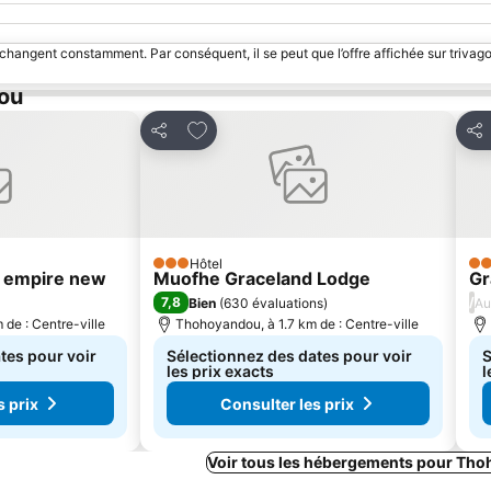
 changent constamment. Par conséquent, il se peut que l’offre affichée sur trivago
dou
avoris
Ajouter à mes favoris
Partager
Par
Hôtel
3 Étoiles
4 É
l empire new
Muofhe Graceland Lodge
Gr
7,8
/
Bien
(
630 évaluations
)
Au
de : Centre-ville
Thohoyandou, à 1.7 km de : Centre-ville
tes pour voir
Sélectionnez des dates pour voir
S
les prix exacts
l
s prix
Consulter les prix
Voir tous les hébergements pour Th