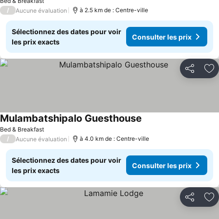
Bed & Breakfast
/
à 2.5 km de : Centre-ville
Aucune évaluation
Sélectionnez des dates pour voir
Consulter les prix
les prix exacts
Partager
Aj
Mulambatshipalo Guesthouse
Consulter les prix
Bed & Breakfast
/
à 4.0 km de : Centre-ville
Aucune évaluation
Sélectionnez des dates pour voir
Consulter les prix
les prix exacts
Partager
Aj