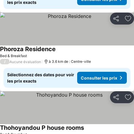
les prix exacts
Partager
Aj
Phoroza Residence
Consulter les prix
Bed & Breakfast
/
à 3.6 km de : Centre-ville
Aucune évaluation
Sélectionnez des dates pour voir
Consulter les prix
les prix exacts
Partager
Aj
Thohoyandou P house rooms
Consulter les prix