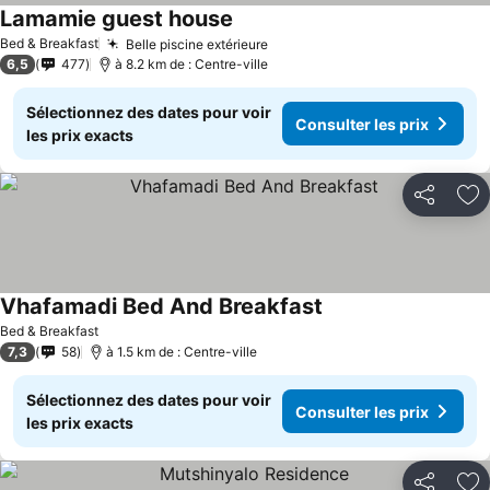
Lamamie guest house
Consulter les prix
Bed & Breakfast
Belle piscine extérieure
Consulter les prix
6,5
477
à 8.2 km de : Centre-ville
Sélectionnez des dates pour voir
Consulter les prix
les prix exacts
Partager
Aj
Vhafamadi Bed And Breakfast
Consulter les prix
Bed & Breakfast
7,3
58
à 1.5 km de : Centre-ville
Sélectionnez des dates pour voir
Consulter les prix
les prix exacts