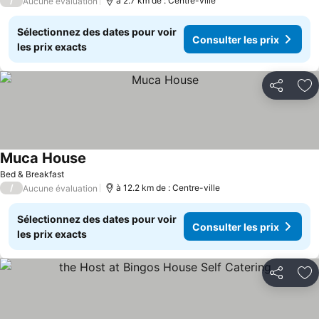
/
à 2.7 km de : Centre-ville
Aucune évaluation
Sélectionnez des dates pour voir
Consulter les prix
les prix exacts
Partager
Aj
Muca House
Consulter les prix
Bed & Breakfast
/
à 12.2 km de : Centre-ville
Aucune évaluation
Sélectionnez des dates pour voir
Consulter les prix
les prix exacts
Partager
Aj