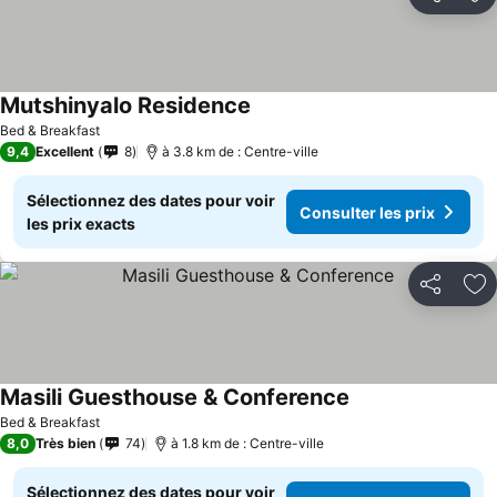
Partager
Aj
Mutshinyalo Residence
Consulter les prix
Bed & Breakfast
9,4
Excellent
8
à 3.8 km de : Centre-ville
Sélectionnez des dates pour voir
Consulter les prix
les prix exacts
Partager
Aj
Masili Guesthouse & Conference
Consulter les prix
Bed & Breakfast
8,0
Très bien
74
à 1.8 km de : Centre-ville
Sélectionnez des dates pour voir