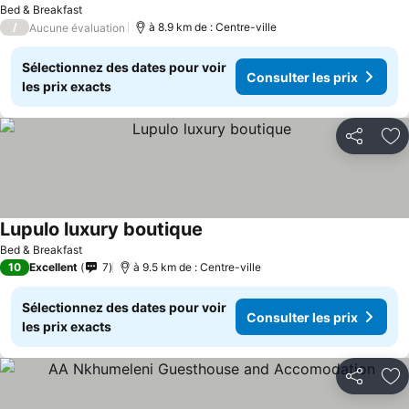
Bed & Breakfast
/
à 8.9 km de : Centre-ville
Aucune évaluation
Sélectionnez des dates pour voir
Consulter les prix
les prix exacts
Partager
Aj
Lupulo luxury boutique
Consulter les prix
Bed & Breakfast
10
Excellent
7
à 9.5 km de : Centre-ville
Sélectionnez des dates pour voir
Consulter les prix
les prix exacts
Partager
Aj