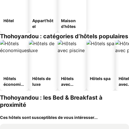
Hôtel
Appart’hôt
Maison
el
d’hôtes
Thohoyandou : catégories d’hôtels populaires
Hôtels
Hôtels de
Hôtels
Hôtels spa
Hôte
économiq
luxe
avec
avec
ues
piscine
park
Thohoyandou : les Bed & Breakfast à
proximité
Ces hôtels sont susceptibles de vous intéresser...