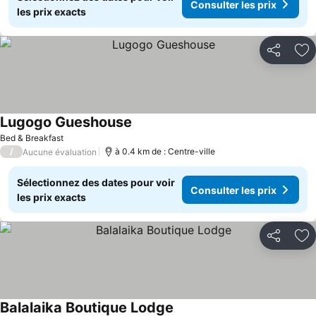
Consulter les prix
les prix exacts
Partager
Aj
Lugogo Gueshouse
Consulter les prix
Bed & Breakfast
/
à 0.4 km de : Centre-ville
Aucune évaluation
Sélectionnez des dates pour voir
Consulter les prix
les prix exacts
Partager
Aj
Balalaika Boutique Lodge
Consulter les prix