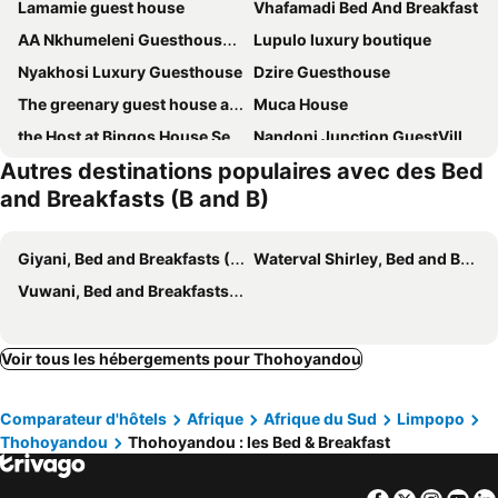
Lamamie guest house
Vhafamadi Bed And Breakfast
AA Nkhumeleni Guesthouse and Accomodation
Lupulo luxury boutique
Nyakhosi Luxury Guesthouse
Dzire Guesthouse
The greenary guest house and restaurant
Muca House
the Host at Bingos House Self Catering
Nandoni Junction GuestVilla, Nandoni Thohoyandou
Autres destinations populaires avec des Bed
Vuyani Guest Lodge
Ha2cuta Boutique Hotel
and Breakfasts (B and B)
Lugogo Gueshouse
Restinn At 49 Lodge
Limpopo Lidosystem Lodge
Lido System Makonde Village
Giyani, Bed and Breakfasts (B and B)
Waterval Shirley, Bed and Breakfasts (B and B)
Amai Guesthouse
Vuwani, Bed and Breakfasts (B and B)
Voir tous les hébergements pour Thohoyandou
Comparateur d'hôtels
Afrique
Afrique du Sud
Limpopo
Thohoyandou
Thohoyandou : les Bed & Breakfast