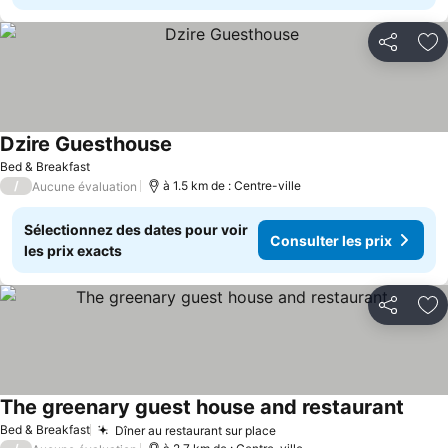
Partager
Aj
Dzire Guesthouse
Consulter les prix
Bed & Breakfast
/
à 1.5 km de : Centre-ville
Aucune évaluation
Sélectionnez des dates pour voir
Consulter les prix
les prix exacts
Partager
Aj
The greenary guest house and restaurant
Consul
Bed & Breakfast
Dîner au restaurant sur place
Consulter les prix