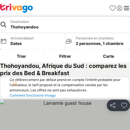
Favoris
Se con
Me
Destination
Thohoyandou
Arrivée/départ
Personnes et chambres
Dates
2 personnes, 1 chambre
Trier
Filtrer
Carte
Thohoyandou, Afrique du Sud : comparez les
prix des Bed & Breakfast
Ce référencement par défaut prend en compte l’intérêt probable pour
l’utilisateur, le tarif proposé et la compensation versée par les
annonceurs. Les offres ne sont pas exhaustives.
Comment fonctionne trivago
Partager
Aj