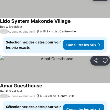
Lido System Makonde Village
Consulter les prix
Bed & Breakfast
/
à 18.2 km de : Centre-ville
Aucune évaluation
Sélectionnez des dates pour voir
Consulter les prix
les prix exacts
Partager
Aj
Amai Guesthouse
Consulter les prix
Bed & Breakfast
/
à 2.3 km de : Centre-ville
Aucune évaluation
Sélectionnez des dates pour voir
Consulter les prix