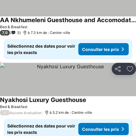
AA Nkhumeleni Guesthouse and Accomodation
Consulter les prix
Bed & Breakfast
7,0
3
à 7.3 km de : Centre-ville
Sélectionnez des dates pour voir
Consulter les prix
les prix exacts
Partager
Aj
Nyakhosi Luxury Guesthouse
Consulter les prix
Bed & Breakfast
/
à 5.2 km de : Centre-ville
Aucune évaluation
Sélectionnez des dates pour voir
Consulter les prix
les prix exacts