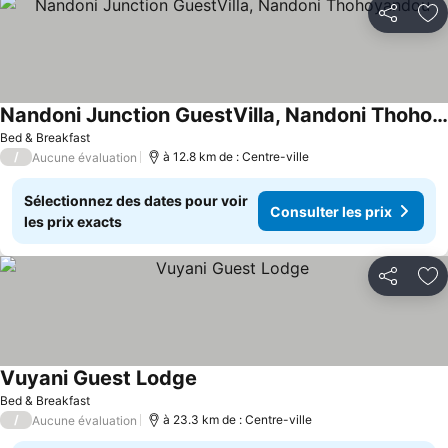
Partager
Aj
Nandoni Junction GuestVilla, Nandoni Thohoyandou
Consulter les prix
Bed & Breakfast
/
à 12.8 km de : Centre-ville
Aucune évaluation
Sélectionnez des dates pour voir
Consulter les prix
les prix exacts
Partager
Aj
Vuyani Guest Lodge
Consulter les prix
Bed & Breakfast
/
à 23.3 km de : Centre-ville
Aucune évaluation