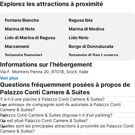
Explorez les attractions à proximité
Agrandir la carte
Fontane Bianche
Ragusa Ibla
Marina di Noto
Marina di Modica
Lido di Marina di Ragusa
Lido Noto
Marzamemi
Borgo di Donnalucata
Spiaggia Sampieri
Spiaggia di San Lorenzo
Informations sur l’hébergement
Ile de Correnti
Giardino Ibleo
Via F. Mormino Penna 20, 97018, Scicli, Italie
Lido Noto
Lido Avola
Voir plus
Playa Grande
Donnafugata
Questions fréquemment posées à propos de
Punta Secca
Lago di Santa Rosalia
Palazzo Conti Camere & Suites
Punta Braccetto
Scoglitti
Y a-t-il une piscine à Palazzo Conti Camere & Suites?
Les animaux de compagnie sont-ils autorisés à Palazzo Conti
Late Baroque Towns of the Val di Noto
Porto Turistico di Marina di Ragusa
Camere & Suites?
Palazzo Conti Camere & Suites dispose-t-il d'un parking?
La cava di Ispica
Santa Maria del Focallo
Où est situé Palazzo Conti Camere & Suites?
Réserve naturelle de Vendicari
île du cap Passero
Quelles sont les principales attractions à proximité de Palazzo Conti
Camere & Suites?