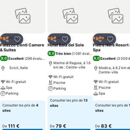
Hôtel
Hôtel
Hôtel
3 Étoiles
3 Étoiles
4 Étoiles
Partager
Ajouter à mes favoris
Partager
Ajouter à mes favoris
Partager
Ajouter à
Palazzo Conti Camere
Hotel Baia del Sole
Pietre Nere Resort
& Suites
Spa
8,0
Très bien
(
1 081 évaluations
)
9,0
9,0
Excellent
(
299 évaluations
)
Excellent
(
3 009 é
Marina di Ragusa, à 1.6
km de : Centre-ville
Scicli, Italie
Modica, à 6.2 km de
Centre-ville
Wi-Fi gratuit
Wi-Fi gratuit
Wi-Fi gratuit
Piscine
Spa
Piscine
Parking
Parking
Spa
Consulter les prix de
13
Consulter les prix de
4
Consulter les prix de
sites
sites
sites
111 €
79 €
83 €
De
De
De