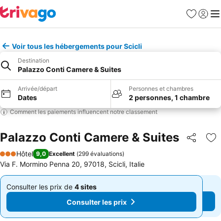
Favoris
Se con
Me
Voir tous les hébergements pour Scicli
Destination
Palazzo Conti Camere & Suites
Arrivée/départ
Personnes et chambres
Dates
2 personnes, 1 chambre
Comment les paiements influencent notre classement
Palazzo Conti Camere & Suites
Partager
Aj
Hôtel
9,0
Excellent
(
299 évaluations
)
3 Étoiles
Via F. Mormino Penna 20, 97018, Scicli, Italie
Consulter les prix de
4 sites
Consulter les prix de
4 sites
De
De
Consulter les prix
Consulter les prix
111 €
111 €