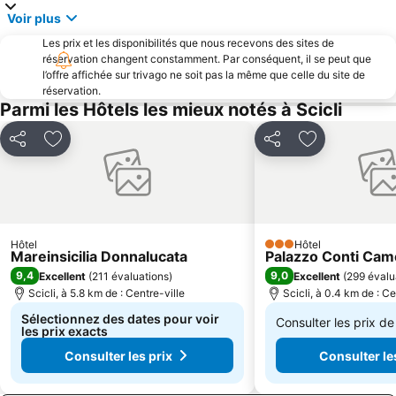
Voir plus
Les prix et les disponibilités que nous recevons des sites de
réservation changent constamment. Par conséquent, il se peut que
l’offre affichée sur trivago ne soit pas la même que celle du site de
réservation.
Parmi les Hôtels les mieux notés à Scicli
Partager
Ajouter à mes favoris
Partager
Ajouter à mes
Hôtel
Hôtel
3 Étoiles
Mareinsicilia Donnalucata
Palazzo Conti Cam
9,4
9,0
Excellent
(
211 évaluations
)
Excellent
(
299 évalu
Scicli, à 5.8 km de : Centre-ville
Scicli, à 0.4 km de : Ce
Sélectionnez des dates pour voir
Consulter les prix d
les prix exacts
De
Consulter les prix
Consulter le
111 €