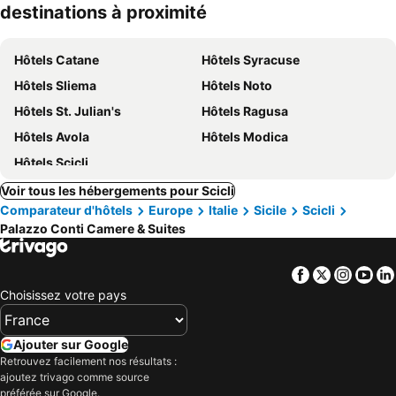
destinations à proximité
Hôtels Catane
Hôtels Syracuse
Hôtels Sliema
Hôtels Noto
Hôtels St. Julian's
Hôtels Ragusa
Hôtels Avola
Hôtels Modica
Hôtels Scicli
Voir tous les hébergements pour Scicli
Comparateur d'hôtels
Europe
Italie
Sicile
Scicli
Palazzo Conti Camere & Suites
Facebook
Twitter
Insta
Yo
Choisissez votre pays
Ajouter sur Google
Retrouvez facilement nos résultats :
ajoutez trivago comme source
préférée sur Google.