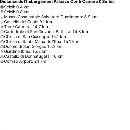
Distance de l’hébergement Palazzo Conti Camere & Suites
Scicli
:
0.4
km
Scicli
:
0.8
km
Museo Casa natale Salvatore Quasimodo
:
8.9
km
Castello dei Conti
:
9.1
km
Torre Cabrera
:
14.7
km
Cattedrale di San Giovanni Battista
:
14.8
km
Chiesa di San Giuseppe
:
15.1
km
Chiesa di Santa Maria dell'Itria
:
15.1
km
Duomo di San Giorgio
:
15.2
km
Giardino Ibleo
:
15.2
km
Castello di Donnafugata
:
16
km
Comiso Airport
:
24
km