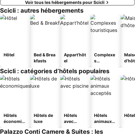
Voir tous les hébergements pour Scicli
Scicli : autres hébergements
Hôtel
Bed & Brea
Appart’hôt
Complexe
Mais
kfasts
el
s
d’hô
touristique
Scicli : catégories d’hôtels populaires
s
Hôtels
Hôtels de
Hôtels
Hôtels
Hôtel
économiq
luxe
avec
animaux
ues
piscine
acceptés
Palazzo Conti Camere & Suites : les