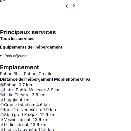
0 €
Principaux services
Tous les services
Équipements de l’hébergement
Petit déjeuner
Emplacement
Rabac Bb -, Rabac, Croatie
Distance de l’hébergement Mobilehome Oliva
Rabac
:
0.7
km
Labin Public Museum
:
3.9
km
Little Theatre
:
3.9
km
Loggia
:
4
km
Gradski stadion
:
4.6
km
Igralište Nedešćina
:
7.9
km
Stari grad Kožljak
:
12.9
km
Vesnin labirint
:
13.6
km
Izidin labirint
:
13.6
km
Lada's Labyrinth
:
14.5
km