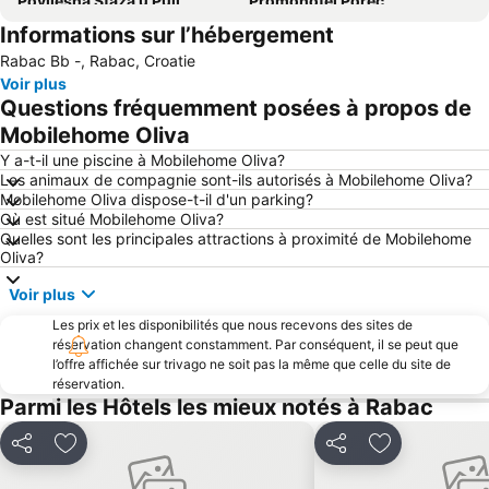
Povijesna Staza u Puli
Promohotel Poreč
Informations sur l’hébergement
Centre Ville de Cres
Icici
Rabac Bb -, Rabac, Croatie
Aéroport de Rijeka
Malinska
Voir plus
Bazeni Kantrida
Camping Krk
Questions fréquemment posées à propos de
Autobusna postaja Rijeka
Zlatni Rt
Mobilehome Oliva
Stare Miasto
Istra Funtana
Y a-t-il une piscine à Mobilehome Oliva?
Les animaux de compagnie sont-ils autorisés à Mobilehome Oliva?
Delfin
Maslinica
Mobilehome Oliva dispose-t-il d'un parking?
Où est situé Mobilehome Oliva?
Promenade François Joseph et front de mer
Port de Volosko
Quelles sont les principales attractions à proximité de Mobilehome
Hrvatsko Narodno Kazalište Ivana pl Zajca
Marina Punat
Oliva?
Canal de Lème
Port Méridional d'Andana
Voir plus
Les prix et les disponibilités que nous recevons des sites de
réservation changent constamment. Par conséquent, il se peut que
l’offre affichée sur trivago ne soit pas la même que celle du site de
réservation.
Parmi les Hôtels les mieux notés à Rabac
Partager
Ajouter à mes favoris
Partager
Ajouter à mes