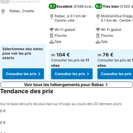
/
Aucune évaluation
9,1
8,2
Excellent
(
9 598 évaluations
Très bien
)
(
3 620 é
Rabac, Croatie
Rabac, à 0.1 km de :
Mošćenička Draga,
Centre-ville
0.1 km de : Centre-v
Consulter les prix
Wi-Fi gratuit
Wi-Fi gratuit
Piscine
Piscine
Spa
Spa
Sélectionnez des dates
Consulter les prix
Consulter les pri
pour voir les prix
104 €
76 €
de
de
exacts
Consulter les prix de
11
Consulter les prix de
sites
sites
Consulter les prix
Consulter les prix
Consulter les prix
Voir tous les hébergements pour Rabac
Tendance des prix
Sur la base des prix les plus bas sur trivago au cours des 30 derniers jours
0 €
0 €