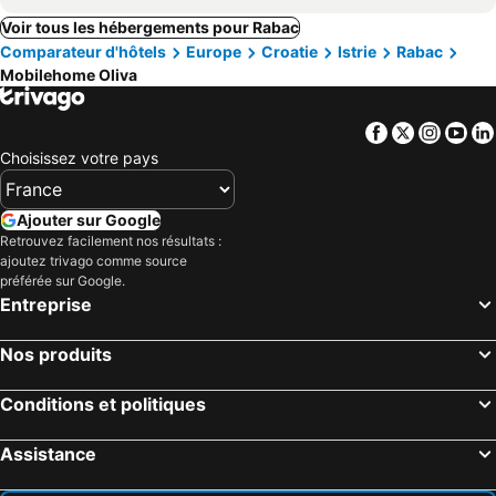
Voir tous les hébergements pour Rabac
Comparateur d'hôtels
Europe
Croatie
Istrie
Rabac
Mobilehome Oliva
Facebook
Twitter
Insta
Yo
Choisissez votre pays
Ajouter sur Google
Retrouvez facilement nos résultats :
ajoutez trivago comme source
préférée sur Google.
Entreprise
Nos produits
Conditions et politiques
Assistance