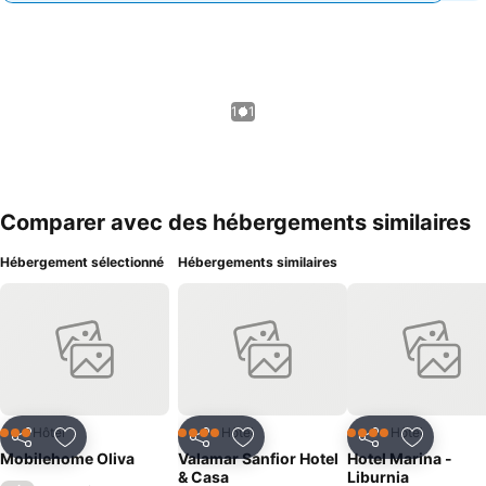
1 / 1
Comparer avec des hébergements similaires
Hébergement sélectionné
Hébergements similaires
Hôtel
Hôtel
Hôtel
3 Étoiles
4 Étoiles
4 Étoiles
Partager
Ajouter à mes favoris
Partager
Ajouter à mes favoris
Partager
Ajouter à
Mobilehome Oliva
Valamar Sanfior Hotel
Hotel Marina -
& Casa
Liburnia