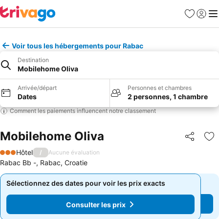
Favoris
Se con
Me
Voir tous les hébergements pour Rabac
Destination
Mobilehome Oliva
Arrivée/départ
Personnes et chambres
Dates
2 personnes, 1 chambre
Comment les paiements influencent notre classement
Mobilehome Oliva
Partager
Aj
Hôtel
/
Aucune évaluation
3 Étoiles
Rabac Bb -, Rabac, Croatie
Sélectionnez des dates pour voir les prix exacts
Sélectionnez des dates pour voir les prix exacts
Consulter les prix
Consulter les prix