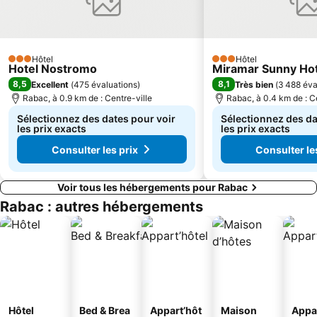
Hôtel
Hôtel
3 Étoiles
3 Étoiles
Hotel Nostromo
Miramar Sunny Hot
8,5
8,1
Excellent
(
475 évaluations
)
Très bien
(
3 488 éva
Rabac, à 0.9 km de : Centre-ville
Rabac, à 0.4 km de : C
Sélectionnez des dates pour voir
Sélectionnez des da
les prix exacts
les prix exacts
Consulter les prix
Consulter le
Voir tous les hébergements pour Rabac
Rabac : autres hébergements
Hôtel
Bed & Brea
Appart’hôt
Maison
Appa