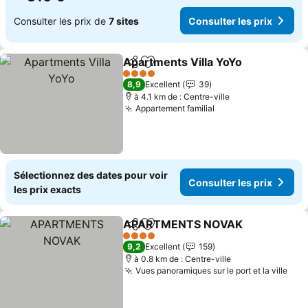
Consulter les prix de
7 sites
Consulter les prix
Apartments Villa YoYo
Partager
Ajouter à mes favoris
4 Étoiles
8,9
Excellent
39
à 4.1 km de : Centre-ville
Appartement familial
Sélectionnez des dates pour voir
Consulter les prix
les prix exacts
APARTMENTS NOVAK
Partager
Ajouter à mes favoris
4 Étoiles
9,2
Excellent
159
à 0.8 km de : Centre-ville
Vues panoramiques sur le port et la ville