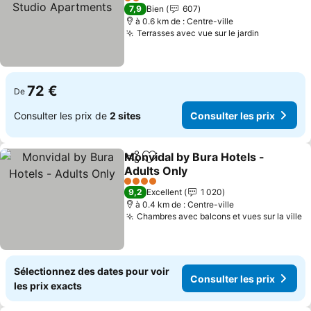
Apartments
2 Étoiles
7,9
Bien
607
à 0.6 km de : Centre-ville
Terrasses avec vue sur le jardin
72 €
De
Consulter les prix de
2 sites
Consulter les prix
Monvidal by Bura Hotels -
Partager
Ajouter à mes favoris
Adults Only
4 Étoiles
9,2
Excellent
1 020
à 0.4 km de : Centre-ville
Chambres avec balcons et vues sur la ville
Sélectionnez des dates pour voir
Consulter les prix
les prix exacts