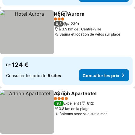
Hotel Aurora
Partager
Ajouter à mes favoris
3 Étoiles
6,8
230
à 3.9 km de : Centre-ville
Sauna et location de vélos sur place
124 €
De
Consulter les prix de
5 sites
Consulter les prix
Adrion Aparthotel
Partager
Ajouter à mes favoris
4 Étoiles
9,1
Excellent
812
0.8 km de la plage
Balcons avec vue sur la mer