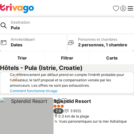
Favoris
Se con
Me
Destination
Pula
Arrivée/départ
Personnes et chambres
Dates
2 personnes, 1 chambre
Trier
Filtrer
Carte
Hôtels - Pula (Istrie, Croatie)
Ce référencement par défaut prend en compte l’intérêt probable pour
l’utilisateur, le tarif proposé et la compensation versée par les
annonceurs. Les offres ne sont pas exhaustives.
Comment fonctionne trivago
Splendid Resort
Partager
Ajouter à mes favoris
3 Étoiles
7,0
3 932
0.3 km de la plage
Vues panoramiques sur la mer Adriatique