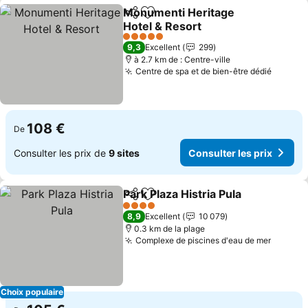
Monumenti Heritage
Partager
Ajouter à mes favoris
Hotel & Resort
5 Étoiles
9,3
Excellent
299
à 2.7 km de : Centre-ville
Centre de spa et de bien-être dédié
108 €
De
Consulter les prix de
9 sites
Consulter les prix
Park Plaza Histria Pula
Partager
Ajouter à mes favoris
4 Étoiles
8,9
Excellent
10 079
0.3 km de la plage
Complexe de piscines d'eau de mer
Choix populaire