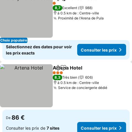
Partager
Ajouter à mes favoris
1 Étoiles
8,7
Excellent
988
à 0.5 km de : Centre-ville
Proximité de l'Arena de Pula
Choix populaire
Sélectionnez des dates pour voir
Consulter les prix
les prix exacts
Artena Hotel
Partager
Ajouter à mes favoris
3 Étoiles
8,3
Très bien
606
à 0.5 km de : Centre-ville
Service de conciergerie dédié
86 €
De
Consulter les prix de
7 sites
Consulter les prix