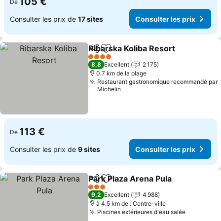
105 €
De
Consulter les prix de
17 sites
Consulter les prix
Ribarska Koliba Resort
Partager
Ajouter à mes favoris
4 Étoiles
8,8
Excellent
2 175
0.7 km de la plage
Restaurant gastronomique recommandé par
Michelin
113 €
De
Consulter les prix de
9 sites
Consulter les prix
Park Plaza Arena Pula
Partager
Ajouter à mes favoris
3 Étoiles
9,2
Excellent
4 988
à 4.5 km de : Centre-ville
Piscines extérieures d'eau salée