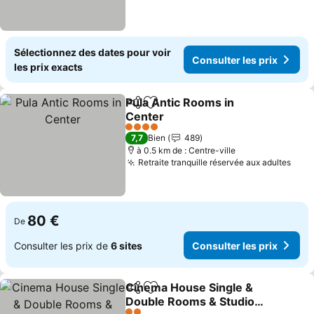
Sélectionnez des dates pour voir
Consulter les prix
les prix exacts
Pula Antic Rooms in
Partager
Ajouter à mes favoris
Center
4 Étoiles
7,7
Bien
489
à 0.5 km de : Centre-ville
Retraite tranquille réservée aux adultes
80 €
De
Consulter les prix de
6 sites
Consulter les prix
Cinema House Single &
Partager
Ajouter à mes favoris
Double Rooms & Studio