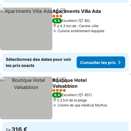
Apartments Villa Ada
Partager
Ajouter à mes favoris
3 Étoiles
8,5
Excellent
80
à 4.3 km de : Centre-ville
Cuisine entièrement équipée
Sélectionnez des dates pour voir
Consulter les prix
les prix exacts
Boutique Hotel
Partager
Ajouter à mes favoris
Valsabbion
4 Étoiles
9,4
Excellent
657
0.2 km de la plage
Centre de spa médical Mythos
316 €
De