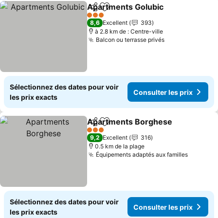
Apartments Golubic
Partager
Ajouter à mes favoris
3 Étoiles
8,6
Excellent
393
à 2.8 km de : Centre-ville
Balcon ou terrasse privés
Sélectionnez des dates pour voir
Consulter les prix
les prix exacts
Apartments Borghese
Partager
Ajouter à mes favoris
3 Étoiles
9,2
Excellent
316
0.5 km de la plage
Équipements adaptés aux familles
Sélectionnez des dates pour voir
Consulter les prix
les prix exacts