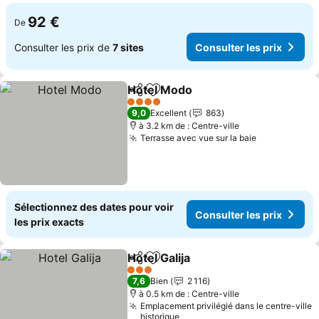
92 €
De
Consulter les prix de
7 sites
Consulter les prix
Hotel Modo
Partager
Ajouter à mes favoris
4 Étoiles
9,0
Excellent
863
à 3.2 km de : Centre-ville
Terrasse avec vue sur la baie
Sélectionnez des dates pour voir
Consulter les prix
les prix exacts
Hotel Galija
Partager
Ajouter à mes favoris
3 Étoiles
7,6
Bien
2 116
à 0.5 km de : Centre-ville
Emplacement privilégié dans le centre-ville
historique