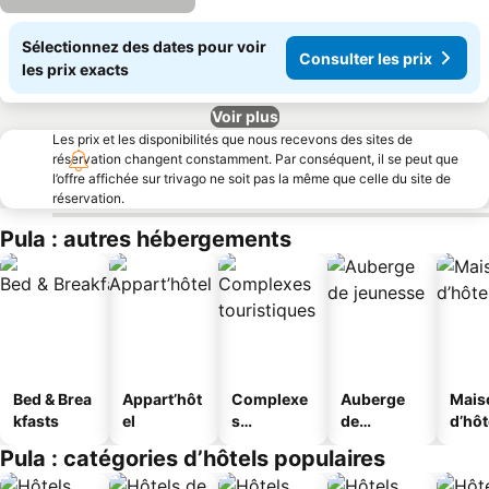
Sélectionnez des dates pour voir
Consulter les prix
les prix exacts
Voir plus
Les prix et les disponibilités que nous recevons des sites de
réservation changent constamment. Par conséquent, il se peut que
l’offre affichée sur trivago ne soit pas la même que celle du site de
réservation.
Pula : autres hébergements
Bed & Brea
Appart’hôt
Complexe
Auberge
Mais
kfasts
el
s
de
d’hô
touristique
jeunesse
Pula : catégories d’hôtels populaires
s