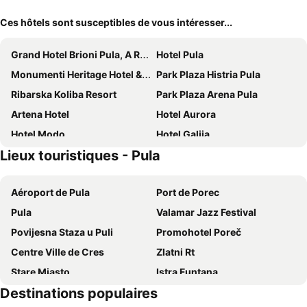
Ces hôtels sont susceptibles de vous intéresser...
Grand Hotel Brioni Pula, A Radisson Collection Hotel
Hotel Pula
Monumenti Heritage Hotel & Resort
Park Plaza Histria Pula
Ribarska Koliba Resort
Park Plaza Arena Pula
Artena Hotel
Hotel Aurora
Hotel Modo
Hotel Galija
Lieux touristiques - Pula
Hotel Veli Jože
Hotel Scaletta
Boutique Suites Joyce
Hotel Milan
Aéroport de Pula
Port de Porec
Pula Antic Rooms in Center
Cinema House Single & Double Rooms & Studio Apartments
Pula
Valamar Jazz Festival
Monvidal by Bura Hotels - Adults Only
Boutique Hotel Valsabbion
Povijesna Staza u Puli
Promohotel Poreč
Apartments Villa YoYo
Ivana Rooms
Centre Ville de Cres
Zlatni Rt
Boutique Hotel Oasi
Apartments Antons
Stare Miasto
Istra Funtana
Old Town Inn
Apartment Goga
Destinations populaires
Delfin
FKK Ulika
Guest house Slavica
Green Oasis