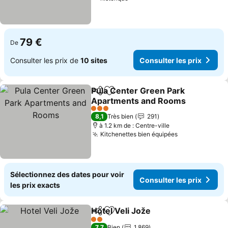
79 €
De
Consulter les prix de
10 sites
Consulter les prix
Pula Center Green Park
Partager
Ajouter à mes favoris
Apartments and Rooms
3 Étoiles
8,1
Très bien
291
à 1.2 km de : Centre-ville
Kitchenettes bien équipées
Sélectionnez des dates pour voir
Consulter les prix
les prix exacts
Hotel Veli Jože
Partager
Ajouter à mes favoris
2 Étoiles
7,7
Bien
1 869