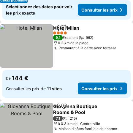
Choix populaire
Sélectionnez des dates pour voir
Consulter les prix
les prix exacts
Hotel Milan
Partager
Ajouter à mes favoris
4 Étoiles
9,1
Excellent
962
0.3 km de la plage
Restaurant à la carte avec terrasse
144 €
De
Consulter les prix de
11 sites
Consulter les prix
Giovanna Boutique
Partager
Ajouter à mes favoris
Rooms & Pool
7,1
215
à 0.3 km de : Centre-ville
Maison d'hôtes familiale de charme