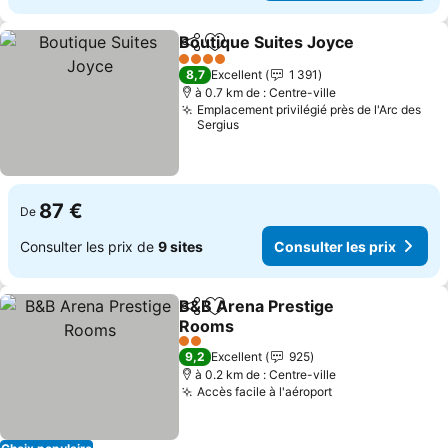
Boutique Suites Joyce
Partager
Ajouter à mes favoris
4 Étoiles
8,7
Excellent
1 391
à 0.7 km de : Centre-ville
Emplacement privilégié près de l'Arc des
Sergius
87 €
De
Consulter les prix de
9 sites
Consulter les prix
B&B Arena Prestige
Partager
Ajouter à mes favoris
Rooms
2 Étoiles
9,2
Excellent
925
à 0.2 km de : Centre-ville
Accès facile à l'aéroport