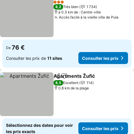
Ajouter à mes favoris
3 Étoiles
8,2
Très bien
1 734
à 0.3 km de : Centre-ville
Accès facile à la vieille ville de Pula
76 €
De
Consulter les prix de
11 sites
Consulter les prix
Apartments Žufić
Partager
Ajouter à mes favoris
8,5
Excellent
114
0.8 km de la plage
Sélectionnez des dates pour voir
Consulter les prix
les prix exacts