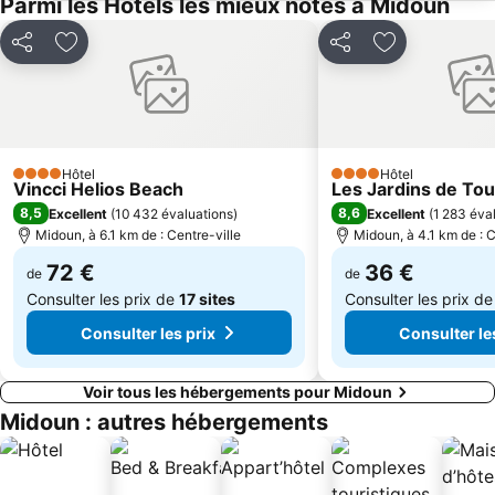
Parmi les Hôtels les mieux notés à Midoun
Partager
Ajouter à mes favoris
Partager
Ajouter à mes
Hôtel
Hôtel
4 Étoiles
4 Étoiles
Vincci Helios Beach
Les Jardins de To
8,5
8,6
Excellent
(
10 432 évaluations
)
Excellent
(
1 283 éva
Midoun, à 6.1 km de : Centre-ville
Midoun, à 4.1 km de : C
72 €
36 €
de
de
Consulter les prix de
17 sites
Consulter les prix d
Consulter les prix
Consulter le
Voir tous les hébergements pour Midoun
Midoun : autres hébergements