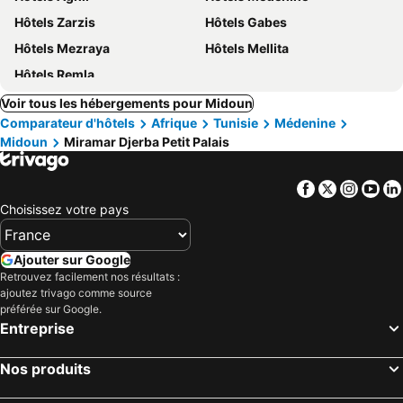
Hôtels Zarzis
Hôtels Gabes
Hôtels Mezraya
Hôtels Mellita
Hôtels Remla
Voir tous les hébergements pour Midoun
Comparateur d'hôtels
Afrique
Tunisie
Médenine
Midoun
Miramar Djerba Petit Palais
Facebook
Twitter
Insta
Yo
Choisissez votre pays
Ajouter sur Google
Retrouvez facilement nos résultats :
ajoutez trivago comme source
préférée sur Google.
Entreprise
Nos produits