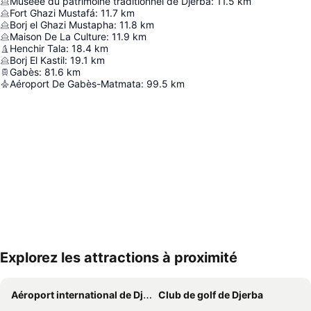
Museée du patrimoine traditionnel de Djerba
:
11.5
km
Fort Ghazi Mustafá
:
11.7
km
Borj el Ghazi Mustapha
:
11.8
km
Maison De La Culture
:
11.9
km
Henchir Tala
:
18.4
km
Borj El Kastil
:
19.1
km
Gabès
:
81.6
km
Aéroport De Gabès-Matmata
:
99.5
km
Explorez les attractions à proximité
Agrandir la carte
Aéroport international de Djerba-Zarzis
Club de golf de Djerba