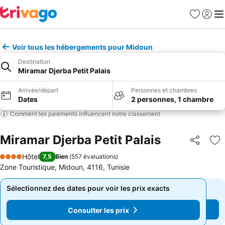
Favoris
Se con
Me
Voir tous les hébergements pour Midoun
Destination
Miramar Djerba Petit Palais
Arrivée/départ
Personnes et chambres
Dates
2 personnes, 1 chambre
Comment les paiements influencent notre classement
Miramar Djerba Petit Palais
Partager
Aj
Hôtel
7,5
Bien
(
557 évaluations
)
4 Étoiles
Zone Touristique, Midoun, 4116, Tunisie
Sélectionnez des dates pour voir les prix exacts
Sélectionnez des dates pour voir les prix exacts
Consulter les prix
Consulter les prix