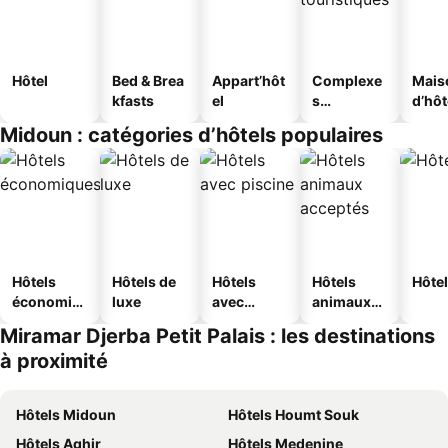
Hôtel
Bed & Brea
Appart’hôt
Complexe
Mais
kfasts
el
s
d’hô
touristique
Midoun : catégories d’hôtels populaires
s
Hôtels
Hôtels de
Hôtels
Hôtels
Hôtel
économiq
luxe
avec
animaux
ues
piscine
acceptés
Miramar Djerba Petit Palais : les destinations
à proximité
Hôtels Midoun
Hôtels Houmt Souk
Hôtels Aghir
Hôtels Medenine