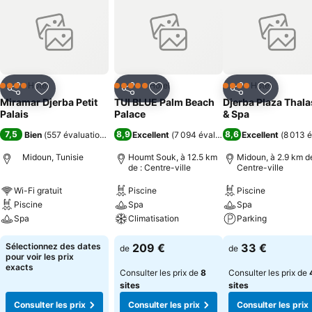
Hôtel
Hôtel
Hôtel
4 Étoiles
5 Étoiles
4 Étoiles
Partager
Ajouter à mes favoris
Partager
Ajouter à mes favoris
Partager
Ajouter à
Miramar Djerba Petit
TUI BLUE Palm Beach
Djerba Plaza Thal
Palais
Palace
& Spa
7,5
8,9
8,6
Bien
(
557 évaluations
)
Excellent
(
7 094 évaluations
Excellent
)
(
8 013 é
Midoun, Tunisie
Houmt Souk, à 12.5 km
Midoun, à 2.9 km de
de : Centre-ville
Centre-ville
Wi-Fi gratuit
Piscine
Piscine
Piscine
Spa
Spa
Spa
Climatisation
Parking
Sélectionnez des dates
209 €
33 €
de
de
pour voir les prix
exacts
Consulter les prix de
8
Consulter les prix de
sites
sites
Consulter les prix
Consulter les prix
Consulter les prix