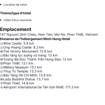
Location de vélos
Thème/type d’hôtel
Hôtel d'éco-tourisme
Emplacement
147 Nguyen Dinh Chieu, Ham Tien, Mui Ne, Phan Thiết, Vietnam
Distance de l’hébergement Minh Hung Hotel
Wine Castle
:
3.9
km
Ong Hoang Castle
:
8.2
km
The Victory Monument
:
12.6
km
Bảo tàng lực lượng vũ trang
:
13
km
Tượng đài Đức Thánh Trần Hưng Đạo
:
13
km
Phan Thiết
:
13.1
km
Military Museum
:
13.1
km
Thuy Tu Temple
:
13.3
km
Bảo Tàng Hồ Chí Minh
:
13.6
km
Lady Buddha Statue
:
13.7
km
Phan Thiet
:
14.8
km
Aéroport International De Tân Sơn Nhất
:
171.3
km