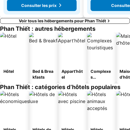
Consulter les prix
Consulter
Voir tous les hébergements pour Phan Thiết
Phan Thiết : autres hébergements
Hôtel
Bed & Brea
Appart’hôt
Complexe
Mais
kfasts
el
s
d’hô
touristique
Phan Thiết : catégories d’hôtels populaires
s
Hôtels
Hôtels de
Hôtels
Hôtels
Hôtel