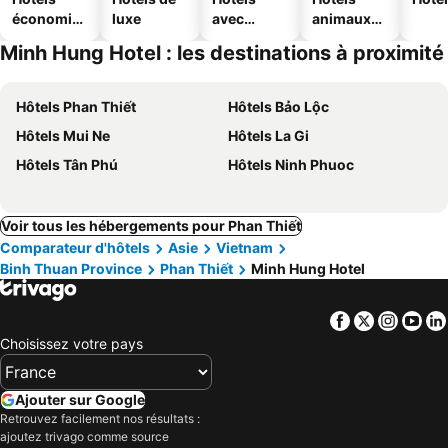
économiq
luxe
avec
animaux
ues
piscine
acceptés
Minh Hung Hotel : les destinations à proximité
Hôtels Phan Thiết
Hôtels Bảo Lộc
Hôtels Mui Ne
Hôtels La Gi
Hôtels Tân Phú
Hôtels Ninh Phuoc
Voir tous les hébergements pour Phan Thiết
Comparateur d'hôtels
Asie
Vietnam
Binh Thuan Province
Phan Thiết
Minh Hung Hotel
Facebook
Twitter
Insta
Yo
Choisissez votre pays
Ajouter sur Google
Retrouvez facilement nos résultats :
ajoutez trivago comme source