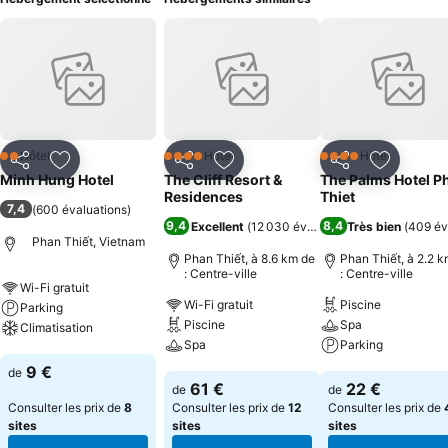
Hôtel
Hôtel
Hôtel
2 Étoiles
4 Étoiles
4 Étoiles
Partager
Ajouter à mes favoris
Partager
Ajouter à mes favoris
Partager
Ajouter à
Minh Hung Hotel
The Cliff Resort &
The Palms Hotel P
Residences
Thiet
7,4
(
600 évaluations
)
9,4
8,4
Excellent
(
12 030 évaluations
Très bien
)
(
409 év
Phan Thiết, Vietnam
Phan Thiết, à 8.6 km de
Phan Thiết, à 2.2 
: Centre-ville
: Centre-ville
Wi-Fi gratuit
Wi-Fi gratuit
Piscine
Parking
Piscine
Spa
Climatisation
Spa
Parking
Consulter les prix
9 €
de
Consulter les prix
Consulter les pri
61 €
22 €
de
de
Consulter les prix de
8
Consulter les prix de
12
Consulter les prix de
sites
sites
sites