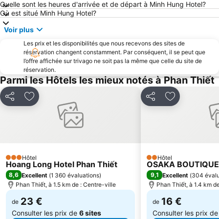
Quelle sont les heures d'arrivée et de départ à Minh Hung Hotel?
Où est situé Minh Hung Hotel?
Voir plus
Les prix et les disponibilités que nous recevons des sites de
réservation changent constamment. Par conséquent, il se peut que
l’offre affichée sur trivago ne soit pas la même que celle du site de
réservation.
Parmi les Hôtels les mieux notés à Phan Thiết
Partager
Ajouter à mes favoris
Partager
Ajouter à mes
Hôtel
Hôtel
3 Étoiles
2 Étoiles
Hoang Long Hotel Phan Thiết
OSAKA BOUTIQUE
8,6
9,1
Excellent
(
1 360 évaluations
)
Excellent
(
304 évalu
Phan Thiết, à 1.5 km de : Centre-ville
Phan Thiết, à 1.4 km de
23 €
16 €
de
de
Consulter les prix de
6 sites
Consulter les prix d