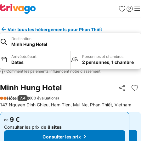
Favoris
Se con
Me
Voir tous les hébergements pour Phan Thiết
Destination
Minh Hung Hotel
Arrivée/départ
Personnes et chambres
Dates
2 personnes, 1 chambre
Comment les paiements influencent notre classement
Minh Hung Hotel
Partager
Aj
Hôtel
7,4
(
600 évaluations
)
2 Étoiles
147 Nguyen Dinh Chieu, Ham Tien, Mui Ne, Phan Thiết, Vietnam
9 €
9 €
de
de
Consulter les prix de
8 sites
Consulter les prix de
8 sites
Consulter les prix
Consulter les prix