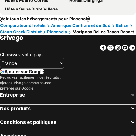
Hôtels Puerto Cortés
Hôtels Dangriga
Hôtels Seine Bight Village
Voir tous les hébergements pour Placencia
Comparateur d'hôtels
Amérique Centrale et du Sud
Belize
Stann Creek District
Placencia
Mariposa Belize Beach Resort
Facebook
Twitter
Insta
Yo
Choisissez votre pays
Ajouter sur Google
Retrouvez facilement nos résultats :
ajoutez trivago comme source
préférée sur Google.
Entreprise
Nos produits
Conditions et politiques
Assistance