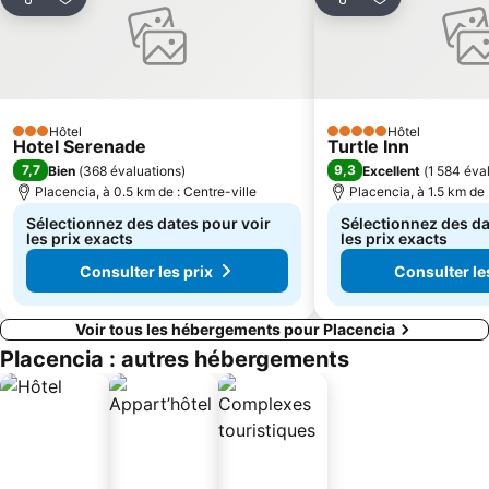
Partager
Ajouter à mes favoris
Partager
Ajouter à mes
Hôtel
Hôtel
3 Étoiles
5 Étoiles
Hotel Serenade
Turtle Inn
7,7
9,3
Bien
(
368 évaluations
)
Excellent
(
1 584 éva
Placencia, à 0.5 km de : Centre-ville
Placencia, à 1.5 km de 
Sélectionnez des dates pour voir
Sélectionnez des da
les prix exacts
les prix exacts
Consulter les prix
Consulter le
Voir tous les hébergements pour Placencia
Placencia : autres hébergements