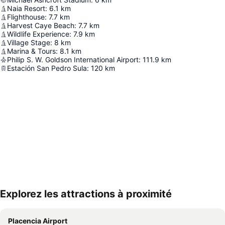
Naia Resort
:
6.1
km
Flighthouse
:
7.7
km
Harvest Caye Beach
:
7.7
km
Wildlife Experience
:
7.9
km
Village Stage
:
8
km
Marina & Tours
:
8.1
km
Philip S. W. Goldson International Airport
:
111.9
km
Estación San Pedro Sula
:
120
km
Explorez les attractions à proximité
Agrandir la carte
Placencia Airport