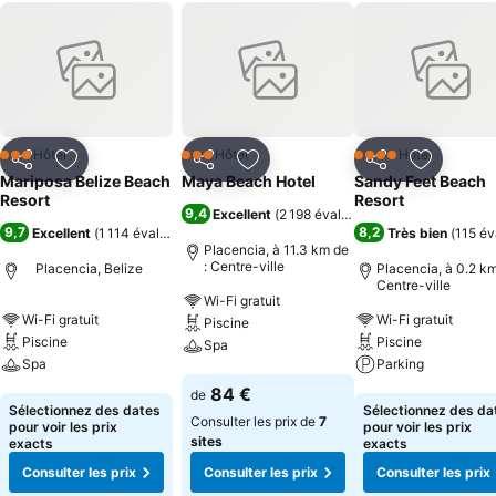
Hôtel
Hôtel
Hôtel
3 Étoiles
3 Étoiles
4 Étoiles
Partager
Ajouter à mes favoris
Partager
Ajouter à mes favoris
Partager
Ajouter à
Mariposa Belize Beach
Maya Beach Hotel
Sandy Feet Beach
Resort
Resort
9,4
Excellent
(
2 198 évaluations
)
9,7
8,2
Excellent
(
1 114 évaluations
)
Très bien
(
115 év
Placencia, à 11.3 km de
: Centre-ville
Placencia, Belize
Placencia, à 0.2 km
Centre-ville
Wi-Fi gratuit
Wi-Fi gratuit
Wi-Fi gratuit
Piscine
Piscine
Piscine
Spa
Spa
Parking
Consulter les prix
84 €
de
Consulter les prix
Consulter les pri
Sélectionnez des dates
Sélectionnez des da
Consulter les prix de
7
pour voir les prix
pour voir les prix
sites
exacts
exacts
Consulter les prix
Consulter les prix
Consulter les prix