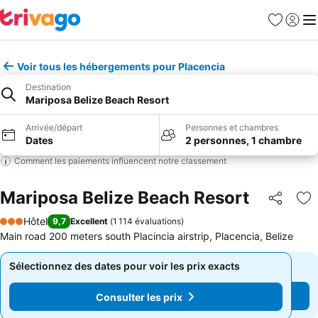
Favoris
Se con
Me
Voir tous les hébergements pour Placencia
Destination
Mariposa Belize Beach Resort
Arrivée/départ
Personnes et chambres
Dates
2 personnes, 1 chambre
Comment les paiements influencent notre classement
Mariposa Belize Beach Resort
Partager
Aj
Hôtel
9,7
Excellent
(
1 114 évaluations
)
3 Étoiles
Main road 200 meters south Placincia airstrip, Placencia, Belize
Sélectionnez des dates pour voir les prix exacts
Sélectionnez des dates pour voir les prix exacts
Consulter les prix
Consulter les prix