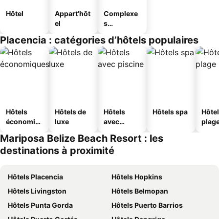
Hôtel
Appart’hôt
Complexe
el
s
touristique
Placencia : catégories d’hôtels populaires
s
Hôtels
Hôtels de
Hôtels
Hôtels spa
Hôtel
économiq
luxe
avec
plag
ues
piscine
Mariposa Belize Beach Resort : les
destinations à proximité
Hôtels Placencia
Hôtels Hopkins
Hôtels Livingston
Hôtels Belmopan
Hôtels Punta Gorda
Hôtels Puerto Barrios