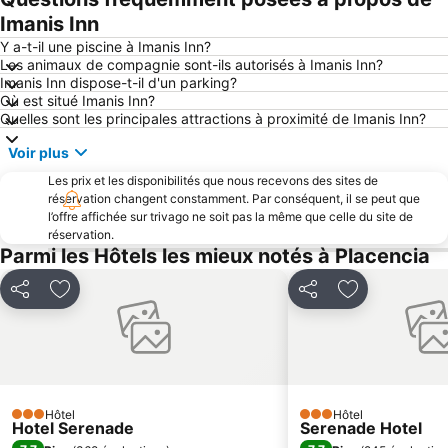
Imanis Inn
Y a-t-il une piscine à Imanis Inn?
Les animaux de compagnie sont-ils autorisés à Imanis Inn?
Imanis Inn dispose-t-il d'un parking?
Où est situé Imanis Inn?
Quelles sont les principales attractions à proximité de Imanis Inn?
Voir plus
Les prix et les disponibilités que nous recevons des sites de
réservation changent constamment. Par conséquent, il se peut que
l’offre affichée sur trivago ne soit pas la même que celle du site de
réservation.
Parmi les Hôtels les mieux notés à Placencia
Partager
Ajouter à mes favoris
Partager
Ajouter à mes
Hôtel
Hôtel
3 Étoiles
3 Étoiles
Hotel Serenade
Serenade Hotel