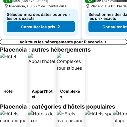
7,7
7,7
Bien
(
368 évaluations
)
Bien
(
245 évaluation
Placencia, à 0.5 km de : Centre-ville
Placencia, à 0.5 km de 
Sélectionnez des dates pour voir
Sélectionnez des da
les prix exacts
les prix exacts
Consulter les prix
Consulter le
Voir tous les hébergements pour Placencia
Placencia : autres hébergements
Hôtel
Appart’hôt
Complexe
el
s
touristique
Placencia : catégories d’hôtels populaires
s