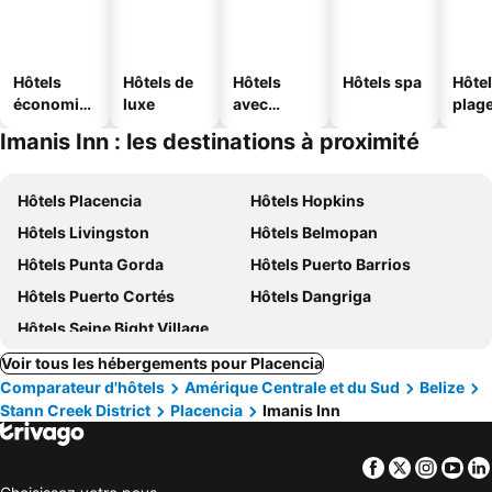
Hôtels
Hôtels de
Hôtels
Hôtels spa
Hôtel
économiq
luxe
avec
plag
ues
piscine
Imanis Inn : les destinations à proximité
Hôtels Placencia
Hôtels Hopkins
Hôtels Livingston
Hôtels Belmopan
Hôtels Punta Gorda
Hôtels Puerto Barrios
Hôtels Puerto Cortés
Hôtels Dangriga
Hôtels Seine Bight Village
Voir tous les hébergements pour Placencia
Comparateur d'hôtels
Amérique Centrale et du Sud
Belize
Stann Creek District
Placencia
Imanis Inn
Facebook
Twitter
Insta
Yo