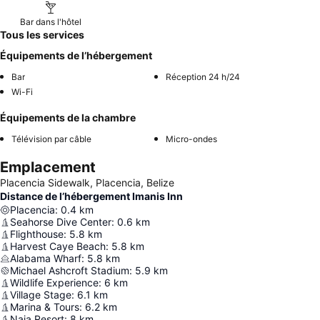
Bar dans l'hôtel
Tous les services
Équipements de l’hébergement
Bar
Réception 24 h/24
Wi-Fi
Équipements de la chambre
Télévision par câble
Micro-ondes
Emplacement
Placencia Sidewalk, Placencia, Belize
Distance de l’hébergement Imanis Inn
Placencia
:
0.4
km
Seahorse Dive Center
:
0.6
km
Flighthouse
:
5.8
km
Harvest Caye Beach
:
5.8
km
Alabama Wharf
:
5.8
km
Michael Ashcroft Stadium
:
5.9
km
Wildlife Experience
:
6
km
Village Stage
:
6.1
km
Marina & Tours
:
6.2
km
Naia Resort
:
8
km