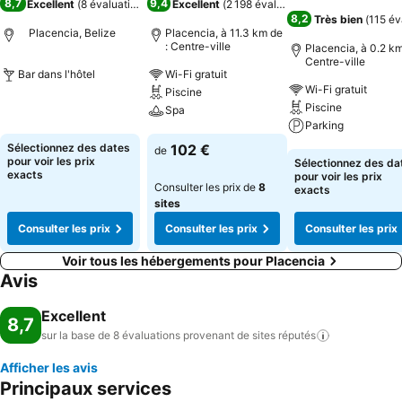
8,7
9,4
Excellent
(
8 évaluations
)
Excellent
(
2 198 évaluations
)
8,2
Très bien
(
115 év
Placencia, Belize
Placencia, à 11.3 km de
: Centre-ville
Placencia, à 0.2 km
Centre-ville
Bar dans l'hôtel
Wi-Fi gratuit
Wi-Fi gratuit
Piscine
Consulter les prix
Piscine
Spa
Parking
Consulter les prix
Sélectionnez des dates
102 €
de
Consulter les pri
pour voir les prix
Sélectionnez des da
exacts
pour voir les prix
Consulter les prix de
8
exacts
sites
Consulter les prix
Consulter les prix
Consulter les prix
Voir tous les hébergements pour Placencia
Avis
Excellent
8,7
sur la base de 8 évaluations provenant de sites
réputés
Afficher les avis
Principaux services