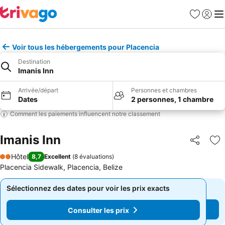
Favoris
Se con
Me
Voir tous les hébergements pour Placencia
Destination
Imanis Inn
Arrivée/départ
Personnes et chambres
Dates
2 personnes, 1 chambre
Comment les paiements influencent notre classement
Imanis Inn
Partager
Aj
Hôtel
8,7
Excellent
(
8 évaluations
)
2 Étoiles
Placencia Sidewalk, Placencia, Belize
Sélectionnez des dates pour voir les prix exacts
Sélectionnez des dates pour voir les prix exacts
Consulter les prix
Consulter les prix