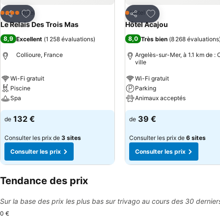
Ajouter à mes favoris
Ajouter à mes favor
Hôtel
Hôtel
4 Étoiles
1 Étoiles
Partager
Partager
Le Relais Des Trois Mas
Hôtel Acajou
8,9
8,0
Excellent
(
1 258 évaluations
)
Très bien
(
8 268 évaluations
Collioure, France
Argelès-sur-Mer, à 1.1 km de : 
ville
Wi-Fi gratuit
Wi-Fi gratuit
Piscine
Parking
Spa
Animaux acceptés
132 €
39 €
de
de
Consulter les prix de
3 sites
Consulter les prix de
6 sites
Consulter les prix
Consulter les prix
Tendance des prix
Sur la base des prix les plus bas sur trivago au cours des 30 dernier
0 €