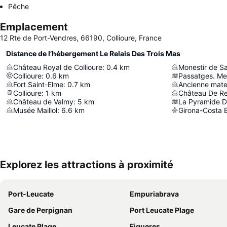
Pêche
Emplacement
12 Rte de Port-Vendres, 66190, Collioure, France
Distance de l’hébergement Le Relais Des Trois Mas
Château Royal de Collioure
:
0.4
km
Monestir de Sa
Collioure
:
0.6
km
Passatges. Me
Fort Saint-Elme
:
0.7
km
Ancienne mater
Collioure
:
1
km
Château De R
Château de Valmy
:
5
km
La Pyramide D
Musée Maillol
:
6.6
km
Girona-Costa B
Explorez les attractions à proximité
Port-Leucate
Empuriabrava
Gare de Perpignan
Port Leucate Plage
Leucate Plage
Figueres