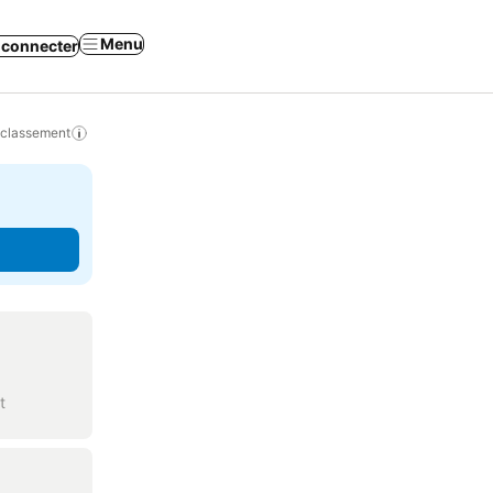
Menu
 connecter
 classement
t