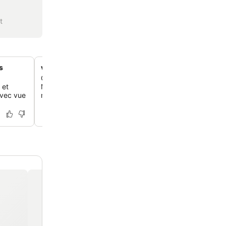
t
s
vues panoramiques sur la mer et le village
Chaque chambre et suite offre une vue imprenable sur 
 et
Méditerranée et le village pittoresque de Collioure, pour
avec vue
mémorable.