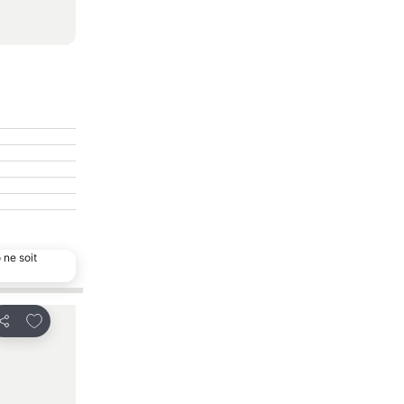
 ne soit
Ajouter à mes favoris
Ajouter à mes f
Partager
Partager