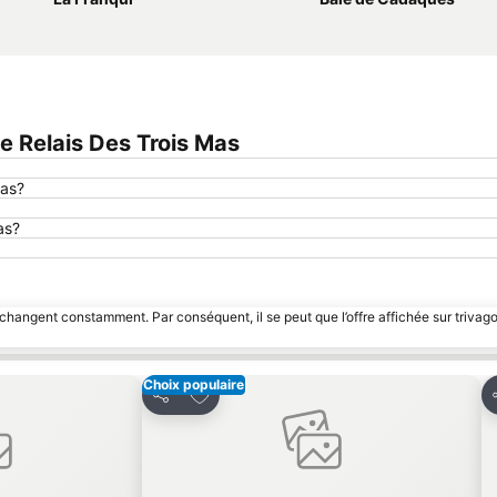
 Relais Des Trois Mas
Mas?
as?
 changent constamment. Par conséquent, il se peut que l’offre affichée sur trivago
Choix populaire
avoris
Ajouter à mes favoris
Partager