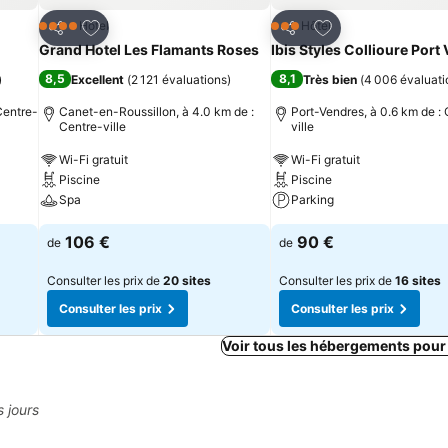
is
Ajouter à mes favoris
Ajouter à mes fav
Hôtel
Hôtel
4 Étoiles
3 Étoiles
Partager
Partager
Grand Hotel Les Flamants Roses
Ibis Styles Collioure Port
8,5
8,1
)
Excellent
(
2 121 évaluations
)
Très bien
(
4 006 évaluati
Centre-
Canet-en-Roussillon, à 4.0 km de :
Port-Vendres, à 0.6 km de :
Centre-ville
ville
Wi-Fi gratuit
Wi-Fi gratuit
Piscine
Piscine
Spa
Parking
106 €
90 €
de
de
Consulter les prix de
20 sites
Consulter les prix de
16 sites
Consulter les prix
Consulter les prix
Voir tous les hébergements pour
s jours