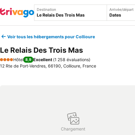
Destination
Arrivée/départ
Dates
Voir tous les hébergements pour Collioure
Le Relais Des Trois Mas
Hôtel
Excellent
(
1 258 évaluations
)
8,9
4 Étoiles
12 Rte de Port-Vendres, 66190, Collioure, France
Chargement