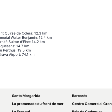
nt Quirze de Colera
:
12.3
km
morial Walter Benjamin
:
12.4
km
nité Suisse d'Elne
:
14.2
km
equesens
:
14.7
km
u Perthus
:
19.5
km
rava Airport
:
74.1
km
Agrandir la carte
Santa Margarida
Barcarès
La promenade du front de mer
Centro Comercial Gran
La Franqui
Baie de Cadaques