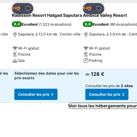
is
Ajouter à mes favoris
Ajouter à mes fav
Hôtel
Hôtel
3 Étoiles
3 Étoiles
Partager
Partager
Radisson Resort Hatgad Saputara
Ambica Valley Resort
9,4
8,8
Excellent
(
1 323 évaluations
)
Excellent
(
86 évaluations
ville
Saputara, à 12.0 km de : Centre-ville
Saputara, à 2.9 km de : Cent
Wi-Fi gratuit
Wi-Fi gratuit
Piscine
Piscine
Spa
Parking
Consulter les prix
Consulter les prix
r les
Sélectionnez des dates pour voir les
128 €
de
prix exacts
Consulter les prix de
2 sites
Consulter les prix
Consulter les prix
Voir tous les hébergements pour