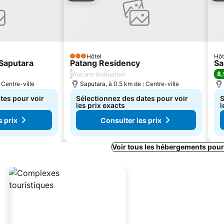
Hôtel
Hôt
3 Étoiles
Saputara
Patang Residency
Sa
/
8,
Aucune évaluation
 Centre-ville
Saputara, à 0.5 km de : Centre-ville
tes pour voir
Sélectionnez des dates pour voir
S
les prix exacts
l
s prix
Consulter les prix
Voir tous les hébergements pour