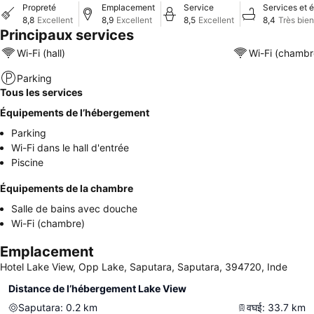
Propreté
Emplacement
Service
Services et 
8,8
Excellent
8,9
Excellent
8,5
Excellent
8,4
Très bien
Principaux services
Wi-Fi (hall)
Wi-Fi (chambr
Parking
Tous les services
Équipements de l’hébergement
Parking
Wi-Fi dans le hall d'entrée
Piscine
Équipements de la chambre
Salle de bains avec douche
Wi-Fi (chambre)
Emplacement
Hotel Lake View, Opp Lake, Saputara, Saputara, 394720, Inde
Distance de l’hébergement Lake View
Saputara
:
0.2
km
वघई
:
33.7
km