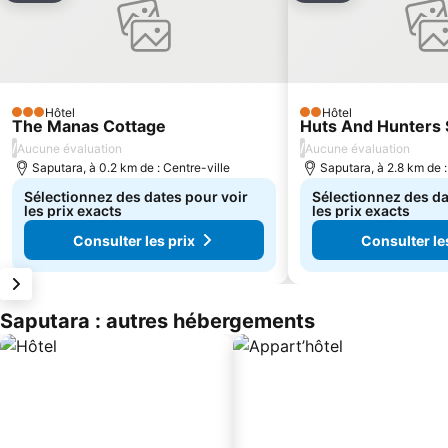
Hôtel
Hôtel
3 Étoiles
2 Étoiles
The Manas Cottage
Huts And Hunters 
/
/
Aucune évaluation
Aucune évaluation
Saputara, à 0.2 km de : Centre-ville
Saputara, à 2.8 km de :
Sélectionnez des dates pour voir
Sélectionnez des da
les prix exacts
les prix exacts
Consulter les prix
Consulter le
Saputara : autres hébergements