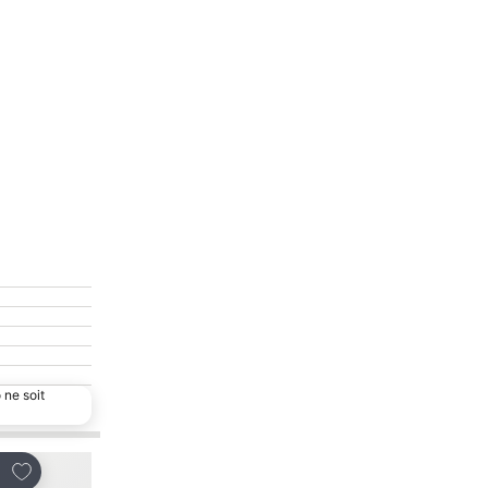
 ne soit
Ajouter à mes favoris
Ajouter à mes favor
tager
Partager