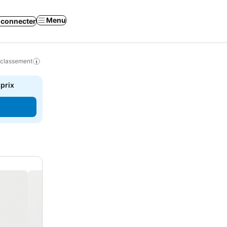
Menu
 connecter
 classement
 prix