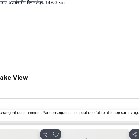
ज अंतर्राष्ट्रीय विमानक्षेत्र
:
189.6
km
Agrandir la carte
Lake View
 changent constamment. Par conséquent, il se peut que l’offre affichée sur trivago
avoris
Ajouter à mes favoris
Partager
Par