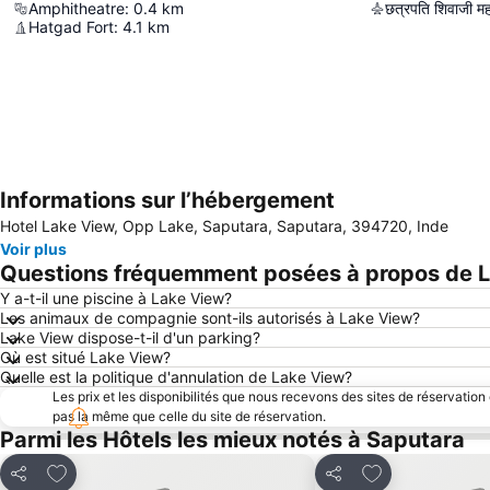
Amphitheatre
:
0.4
km
छत्रपति शिवाजी महारा
Hatgad Fort
:
4.1
km
Informations sur l’hébergement
Hotel Lake View, Opp Lake, Saputara, Saputara, 394720, Inde
Voir plus
Questions fréquemment posées à propos de 
Y a-t-il une piscine à Lake View?
Les animaux de compagnie sont-ils autorisés à Lake View?
Lake View dispose-t-il d'un parking?
Où est situé Lake View?
Quelle est la politique d'annulation de Lake View?
Les prix et les disponibilités que nous recevons des sites de réservation
pas la même que celle du site de réservation.
Parmi les Hôtels les mieux notés à Saputara
Ajouter à mes favoris
Ajouter à mes f
Partager
Partager