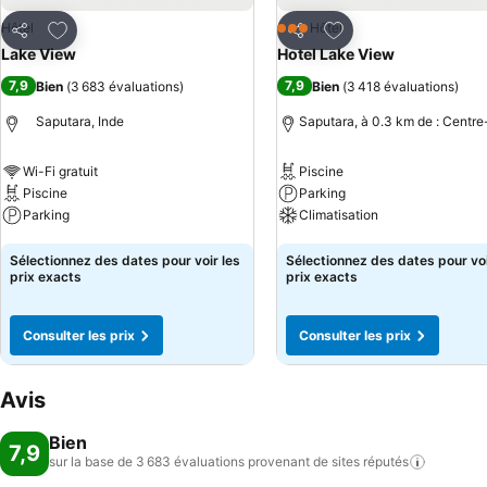
Ajouter à mes favoris
Ajouter à mes favor
Hôtel
Hôtel
3 Étoiles
Partager
Partager
Lake View
Hotel Lake View
7,9
7,9
Bien
(
3 683 évaluations
)
Bien
(
3 418 évaluations
)
Saputara, Inde
Saputara, à 0.3 km de : Centre-
Wi-Fi gratuit
Piscine
Piscine
Parking
Parking
Climatisation
Consulter les prix
Consulter les prix
Sélectionnez des dates pour voir les
Sélectionnez des dates pour voi
prix exacts
prix exacts
Consulter les prix
Consulter les prix
Avis
Bien
7,9
sur la base de 3 683 évaluations provenant de sites
réputés