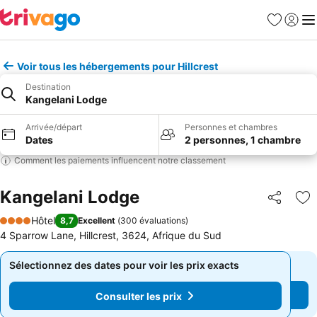
Favoris
Se con
Me
Voir tous les hébergements pour Hillcrest
Destination
Kangelani Lodge
Arrivée/départ
Personnes et chambres
Dates
2 personnes, 1 chambre
Comment les paiements influencent notre classement
Kangelani Lodge
Partager
Aj
Hôtel
8,7
Excellent
(
300 évaluations
)
4 Étoiles
4 Sparrow Lane, Hillcrest, 3624, Afrique du Sud
Sélectionnez des dates pour voir les prix exacts
Sélectionnez des dates pour voir les prix exacts
Consulter les prix
Consulter les prix