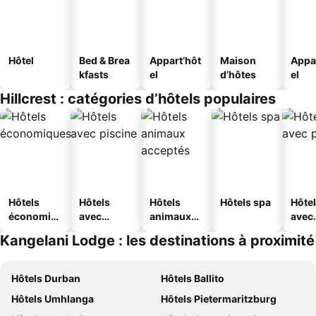
Hôtel
Bed & Brea
Appart’hôt
Maison
Appa
kfasts
el
d’hôtes
el
Hillcrest : catégories d’hôtels populaires
Hôtels
Hôtels
Hôtels
Hôtels spa
Hôte
économiq
avec
animaux
avec
ues
piscine
acceptés
park
Kangelani Lodge : les destinations à proximité
Hôtels Durban
Hôtels Ballito
Hôtels Umhlanga
Hôtels Pietermaritzburg