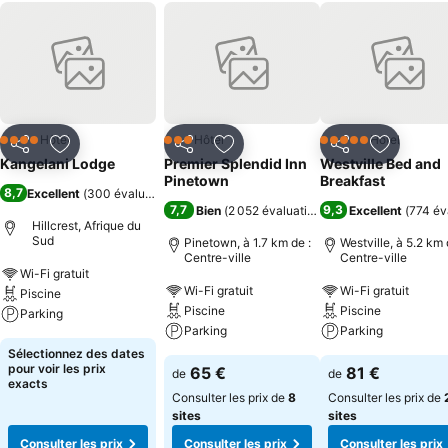
Hôtel
Hôtel
Hôtel
4 Étoiles
3 Étoiles
5 Étoiles
Partager
Ajouter à mes favoris
Partager
Ajouter à mes favoris
Partager
Ajouter à
Kangelani Lodge
Premier Splendid Inn
Westville Bed and
Pinetown
Breakfast
8,7
Excellent
(
300 évaluations
)
7,7
9,3
Bien
(
2 052 évaluations
)
Excellent
(
774 év
Hillcrest, Afrique du
Sud
Pinetown, à 1.7 km de :
Westville, à 5.2 km 
Centre-ville
Centre-ville
Wi-Fi gratuit
Wi-Fi gratuit
Wi-Fi gratuit
Piscine
Piscine
Piscine
Parking
Parking
Parking
Sélectionnez des dates
pour voir les prix
65 €
81 €
de
de
exacts
Consulter les prix de
8
Consulter les prix de
sites
sites
Consulter les prix
Consulter les prix
Consulter les prix