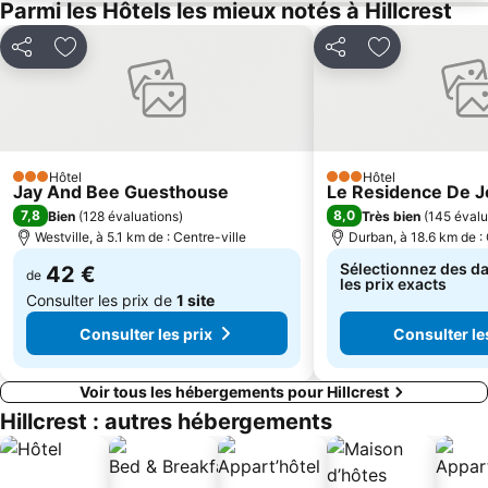
Parmi les Hôtels les mieux notés à Hillcrest
Partager
Ajouter à mes favoris
Partager
Ajouter à mes
Hôtel
Hôtel
3 Étoiles
3 Étoiles
Jay And Bee Guesthouse
Le Residence De 
7,8
8,0
Bien
(
128 évaluations
)
Très bien
(
145 évalu
Westville, à 5.1 km de : Centre-ville
Durban, à 18.6 km de : 
Sélectionnez des da
42 €
de
les prix exacts
Consulter les prix de
1 site
Consulter les prix
Consulter le
Voir tous les hébergements pour Hillcrest
Hillcrest : autres hébergements