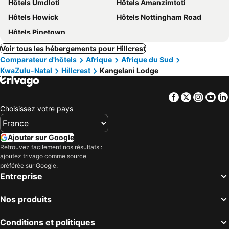
Hôtels Umdloti
Hôtels Amanzimtoti
Hôtels Howick
Hôtels Nottingham Road
Hôtels Pinetown
Voir tous les hébergements pour Hillcrest
Comparateur d'hôtels
Afrique
Afrique du Sud
KwaZulu-Natal
Hillcrest
Kangelani Lodge
Facebook
Twitter
Insta
Yo
Choisissez votre pays
Ajouter sur Google
Retrouvez facilement nos résultats :
ajoutez trivago comme source
préférée sur Google.
Entreprise
Nos produits
Conditions et politiques