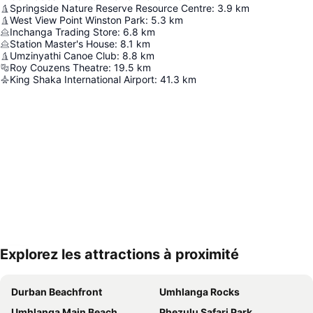
Springside Nature Reserve Resource Centre
:
3.9
km
West View Point Winston Park
:
5.3
km
Inchanga Trading Store
:
6.8
km
Station Master's House
:
8.1
km
Umzinyathi Canoe Club
:
8.8
km
Roy Couzens Theatre
:
19.5
km
King Shaka International Airport
:
41.3
km
Explorez les attractions à proximité
Agrandir la carte
Durban Beachfront
Umhlanga Rocks
Umhlanga Main Beach
Phezulu Safari Park