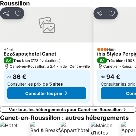
Roussillon
Plage de la Punta
du Racou
Les étangs de Gruissan
De Canet
Partager
Ajouter à mes favoris
Partager
Ajouter à 
Parc des Expositions
Plage Sud
Port de plaisance
Plage de la Lagune
Perpignan-Bompas
Plage des Capellans
Le Lydia
Palalda
Hôtel
Hôtel
3 Étoiles
Ezz&apos;hotel Canet
ibis Styles Per
Colera
Plage Centrale de Sainte Marie la Mer
8,4
8,1
Très bien
(
773 évaluations
)
Très bien
(
1 903 
Cap de Creus
Plage du Port
Canet-en-Roussillon, à 2.4 km de : Centre-ville
Canet-en-Roussillon
86 €
94 €
de
de
Consulter les prix de
5 sites
Consulter les pri
Consulter les prix
Cons
Voir tous les hébergements pour Canet-en-Roussillon
Canet-en-Roussillon : autres hébergements