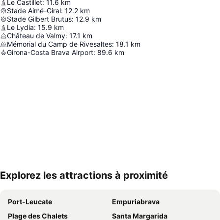
Le Castillet
:
11.6
km
Stade Aimé-Giral
:
12.2
km
Stade Gilbert Brutus
:
12.9
km
Le Lydia
:
15.9
km
Château de Valmy
:
17.1
km
Mémorial du Camp de Rivesaltes
:
18.1
km
Girona-Costa Brava Airport
:
89.6
km
Explorez les attractions à proximité
Agrandir la carte
Port-Leucate
Empuriabrava
Plage des Chalets
Santa Margarida