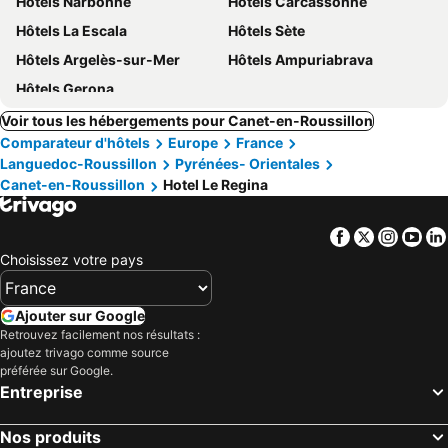
Hôtels Narbonne
Hôtels Carcassonne
Hôtels La Escala
Hôtels Sète
Hôtels Argelès-sur-Mer
Hôtels Ampuriabrava
Hôtels Gerona
Voir tous les hébergements pour Canet-en-Roussillon
Comparateur d'hôtels
Europe
France
Languedoc-Roussillon
Pyrénées- Orientales
Canet-en-Roussillon
Hotel Le Regina
Facebook
Twitter
Insta
Yo
Choisissez votre pays
Ajouter sur Google
Retrouvez facilement nos résultats :
ajoutez trivago comme source
préférée sur Google.
Entreprise
Nos produits