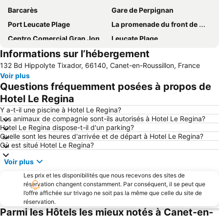
Barcarès
Gare de Perpignan
Port Leucate Plage
La promenade du front de mer
Centro Comercial Gran Jonquera
Leucate Plage
Informations sur l’hébergement
Figueres
La Franqui
132 Bd Hippolyte Tixador, 66140, Canet-en-Roussillon, France
La plage
Baie de Cadaques
Voir plus
Réserve Africaine de Sigean
Aqua Brava
Questions fréquemment posées à propos de
d'Argelès-sur-mer
Port de Saint-Cyprien
Hotel Le Regina
Llançà
Citadelle de Roses
Y a-t-il une piscine à Hotel Le Regina?
Les animaux de compagnie sont-ils autorisés à Hotel Le Regina?
Port de Rosas
Port de Collioure
Hotel Le Regina dispose-t-il d'un parking?
Quelle sont les heures d'arrivée et de départ à Hotel Le Regina?
De la Gare
Plage du Lydia
Où est situé Hotel Le Regina?
Marina de Empuriabrava
Le Port de Canet Plage
Voir plus
Aéroport de Perpignan - Rivesaltes
Plage Centrale
Les prix et les disponibilités que nous recevons des sites de
Porte d'Espagne
Le Port de Port Barcarès
réservation changent constamment. Par conséquent, il se peut que
l’offre affichée sur trivago ne soit pas la même que celle du site de
Côte Vermeille
de Banyuls
réservation.
Plage du Roussillon
Portbou
Parmi les Hôtels les mieux notés à Canet-en-