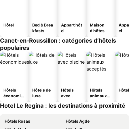
Hôtel
Bed & Brea
Appart’hôt
Maison
Appa
kfasts
el
d’hôtes
el
Canet-en-Roussillon : catégories d’hôtels
populaires
Hôtels
Hôtels de
Hôtels
Hôtels
Hôtel
économiq
luxe
avec
animaux
ues
piscine
acceptés
Hotel Le Regina : les destinations à proximité
Hôtels Rosas
Hôtels Agde