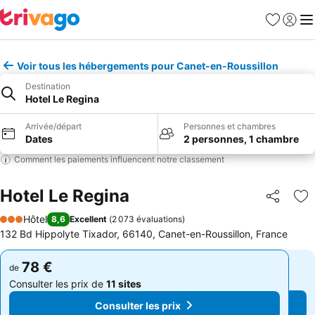
Favoris
Se con
Me
Voir tous les hébergements pour Canet-en-Roussillon
Destination
Hotel Le Regina
Arrivée/départ
Personnes et chambres
Dates
2 personnes, 1 chambre
Comment les paiements influencent notre classement
Hotel Le Regina
Partager
Aj
Hôtel
8,6
Excellent
(
2 073 évaluations
)
3 Étoiles
132 Bd Hippolyte Tixador, 66140, Canet-en-Roussillon, France
78 €
78 €
de
de
Consulter les prix de
11 sites
Consulter les prix de
11 sites
Consulter les prix
Consulter les prix