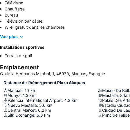
Télévision
Chauffage
Bureau
Télévision par câble
Wi-Fi gratuit dans les chambres
Voir plus
Installations sportives
Terrain de golf
Emplacement
C. de la Hermanas Mirabal, 1, 46970, Alacuás, Espagne
Distance de l’hébergement Plaza Alaquas
Alacuás
:
1.1
km
Museo De Bella
Aldaya
:
1.3
km
Mestalla
:
8
km
Valencia International Airport
:
4.3
km
Palais Des Art
Nuevo Mestalla
:
5.6
km
Estadio Ciuda
Central Market
:
6.2
km
Ciudad De Las 
Silk Exchange
:
6.3
km
Príncipe Feli