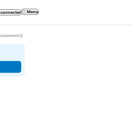
Menu
 connecter
 classement