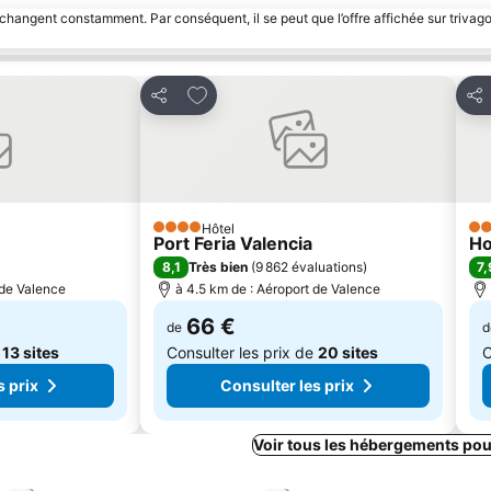
 changent constamment. Par conséquent, il se peut que l’offre affichée sur trivago
avoris
Ajouter à mes favoris
Partager
Par
Hôtel
4 Étoiles
4 É
Port Feria Valencia
Ho
8,1
7,
Très bien
(
9 862 évaluations
)
 de Valence
à 4.5 km de : Aéroport de Valence
66 €
de
d
e
13 sites
Consulter les prix de
20 sites
C
s prix
Consulter les prix
Voir tous les hébergements pou