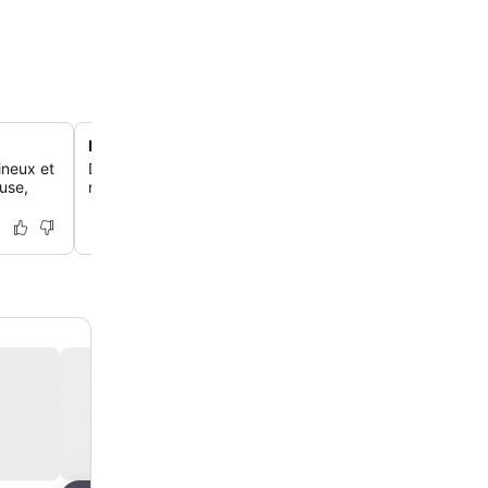
Bain à remous relaxant
ineux et
Détends-toi dans le bain à remous de l'hôtel, un moyen p
use,
relaxer après une journée de découverte.