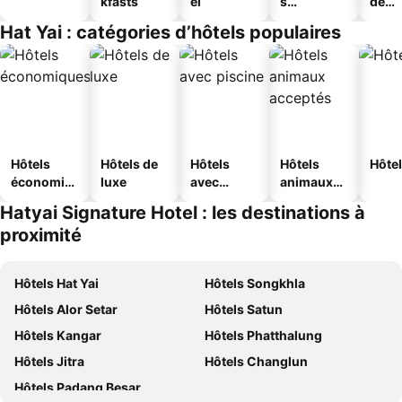
kfasts
el
s
de
touristique
jeun
Hat Yai : catégories d’hôtels populaires
s
Hôtels
Hôtels de
Hôtels
Hôtels
Hôtel
économiq
luxe
avec
animaux
ues
piscine
acceptés
Hatyai Signature Hotel : les destinations à
proximité
Hôtels Hat Yai
Hôtels Songkhla
Hôtels Alor Setar
Hôtels Satun
Hôtels Kangar
Hôtels Phatthalung
Hôtels Jitra
Hôtels Changlun
Hôtels Padang Besar