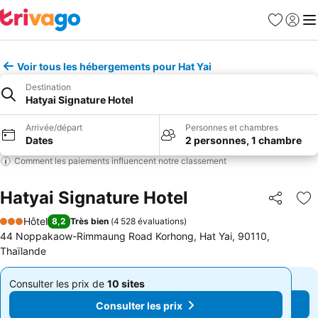
Favoris
Se con
Me
Voir tous les hébergements pour Hat Yai
Destination
Hatyai Signature Hotel
Arrivée/départ
Personnes et chambres
Dates
2 personnes, 1 chambre
Comment les paiements influencent notre classement
Hatyai Signature Hotel
Partager
Aj
Hôtel
8,2
Très bien
(
4 528 évaluations
)
3 Étoiles
44 Noppakaow-Rimmaung Road Korhong, Hat Yai, 90110,
Thaïlande
Consulter les prix de
10 sites
Consulter les prix de
10 sites
De
De
Consulter les prix
Consulter les prix
17 €
17 €