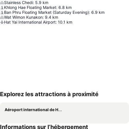
Stainless Chedi
:
5.9
km
Khlong Hae Floating Market
:
6.8
km
Ban Phru Floating Market (Saturday Evening)
:
6.9
km
Wat Wimon Kunakon
:
9.4
km
Hat Yai International Airport
:
10.1
km
Explorez les attractions à proximité
Agrandir la carte
Aéroport international de Hat Yai
Informations sur l’hébergement