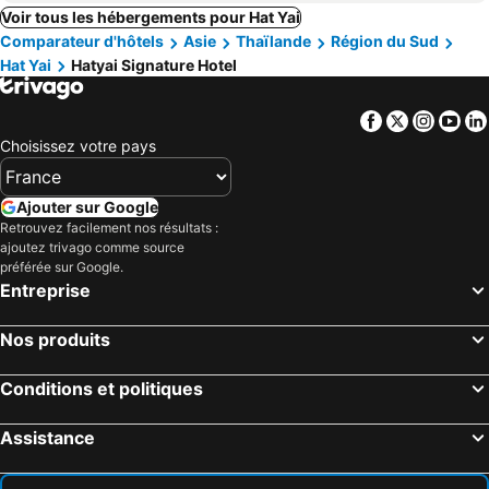
Voir tous les hébergements pour Hat Yai
Comparateur d'hôtels
Asie
Thaïlande
Région du Sud
Hat Yai
Hatyai Signature Hotel
Facebook
Twitter
Insta
Yo
Choisissez votre pays
Ajouter sur Google
Retrouvez facilement nos résultats :
ajoutez trivago comme source
préférée sur Google.
Entreprise
Nos produits
Conditions et politiques
Assistance