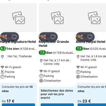
Hôtel
Hôtel
Hôtel
3 Étoiles
3 Étoiles
3 Étoiles
Partager
Ajouter à mes favoris
Partager
Ajouter à mes favoris
Partager
Ajouter à
Hatyai Signature Hotel
Mayflower Grande
Aloha Hatyai Hotel
Hotel
8,2
7,5
Très bien
(
4 528 évaluations
)
Bien
(
5 020 éval
7,5
Bien
(
4 708 évaluations
)
Hat Yai, Thaïlande
Hat Yai, à 1.4 km de
Centre-ville
Hat Yai, à 1.7 km de :
Centre-ville
Wi-Fi gratuit
Wi-Fi gratuit
Wi-Fi gratuit
Piscine
Parking
Parking
Parking
Climatisation
Climatisation
Consulter les prix
Consulter les pri
Consulter les prix de
10
Consulter les prix de
Consulter les prix
Sélectionnez des dates
sites
sites
pour voir les prix
exacts
17 €
23 €
De
De