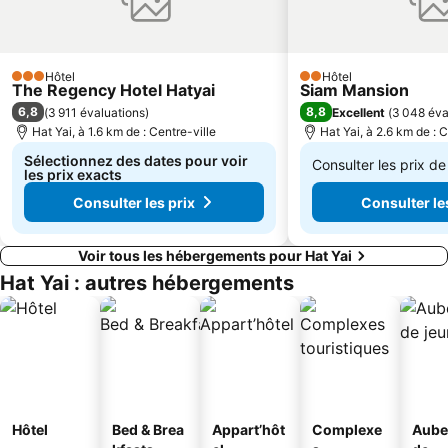
Hôtel
Hôtel
3 Étoiles
2 Étoiles
The Regency Hotel Hatyai
Siam Mansion
6,8
8,8
(
3 911 évaluations
)
Excellent
(
3 048 éva
Hat Yai, à 1.6 km de : Centre-ville
Hat Yai, à 2.6 km de : C
Sélectionnez des dates pour voir
Consulter les prix d
les prix exacts
De
Consulter les prix
Consulter le
19 €
Voir tous les hébergements pour Hat Yai
Hat Yai : autres hébergements
Hôtel
Bed & Brea
Appart’hôt
Complexe
Aube