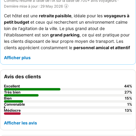
Contenu résumé à l’aide de l’IA sur la base de 700+ avis voyageurs ·
Dernière mise à jour : 29 May 2026
Cet hôtel est une
retraite paisible
, idéale pour les
voyageurs à
petit budget
et ceux qui recherchent un environnement calme
loin de l'agitation de la ville. Le plus grand atout de
l'établissement est son
grand parking
, ce qui est pratique pour
les clients disposant de leur propre moyen de transport. Les
clients apprécient constamment le
personnel amical et attentif
et le
buffet de petit-déjeuner varié
, qui propose un bon
Afficher plus
mélange de plats américains et thaïlandais locaux. Pour une
expérience plus sereine, pensez à demander une chambre
éloignée des couloirs principaux afin de minimiser les nuisances
Avis des clients
sonores.
Excellent
44
%
Très bien
27
%
Bien
15
%
Convenable
1
%
Médiocre
13
%
Afficher les avis