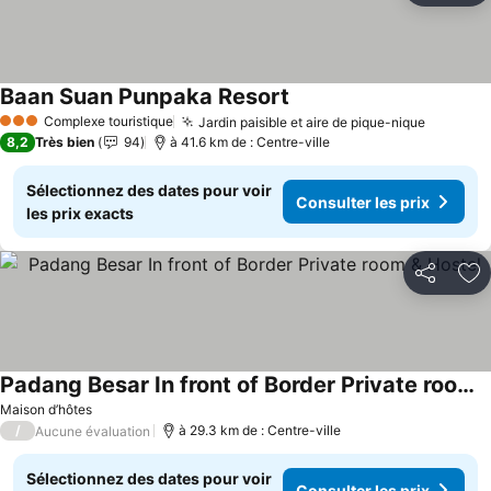
Baan Suan Punpaka Resort
Consulter les prix
Complexe touristique
Jardin paisible et aire de pique-nique
Consulte
3 Étoiles
8,2
Très bien
94
à 41.6 km de : Centre-ville
Sélectionnez des dates pour voir
Consulter les prix
les prix exacts
Partager
Aj
Padang Besar In front of Border Private room & Hostel
Consulter les prix
Maison d’hôtes
/
à 29.3 km de : Centre-ville
Aucune évaluation
Sélectionnez des dates pour voir
Consulter les prix