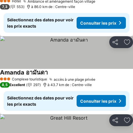
Hôtel
Ambiance et aménagement façon village
Consulter les pri
3 Étoiles
7,3
553
à 86.0 km de : Centre-ville
Sélectionnez des dates pour voir
Consulter les prix
les prix exacts
Partager
Aj
Amanda อามันดา
Consulter les prix
Complexe touristique
accès à une plage privée
Consulter les pri
3 Étoiles
8,5
Excellent
297
à 43.7 km de : Centre-ville
Sélectionnez des dates pour voir
Consulter les prix
les prix exacts
Partager
Aj