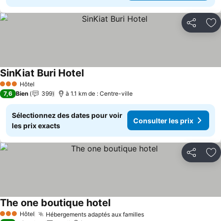
Partager
Aj
SinKiat Buri Hotel
Consulter les prix
Hôtel
3 Étoiles
7,6
Bien
399
à 1.1 km de : Centre-ville
Sélectionnez des dates pour voir
Consulter les prix
les prix exacts
Partager
Aj
The one boutique hotel
Consulter les prix
Hôtel
Hébergements adaptés aux familles
Consulter les prix
3 Étoiles