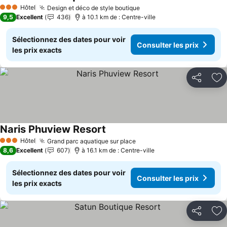
Consulter les prix
Hôtel
Design et déco de style boutique
Consulter les prix
3 Étoiles
9,5
Excellent
436
à 10.1 km de : Centre-ville
Sélectionnez des dates pour voir
Consulter les prix
les prix exacts
Partager
Aj
Naris Phuview Resort
Consulter les prix
Hôtel
Grand parc aquatique sur place
Consulter les prix
3 Étoiles
8,6
Excellent
607
à 16.1 km de : Centre-ville
Sélectionnez des dates pour voir
Consulter les prix
les prix exacts
Partager
Aj