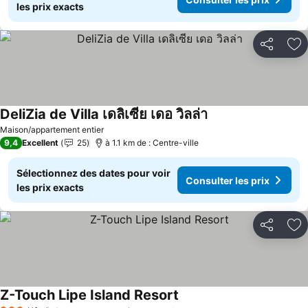
les prix exacts
Partager
Aj
DeliZia de Villa เดลิเซีย เดอ วิลล่า
Consulter les prix
Maison/appartement entier
9,4
Excellent
25
à 1.1 km de : Centre-ville
Sélectionnez des dates pour voir
Consulter les prix
les prix exacts
Partager
Aj
Z-Touch Lipe Island Resort
Consulter les prix