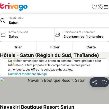
Favoris
Se con
Me
Destination
Satun
Arrivée/départ
Personnes et chambres
Dates
2 personnes, 1 chambre
Trier
Filtrer
Carte
Hôtels - Satun (Région du Sud, Thaïlande)
Ce référencement par défaut prend en compte l’intérêt probable pour
l’utilisateur, le tarif proposé et la compensation versée par les
annonceurs. Les offres ne sont pas exhaustives.
Comment fonctionne trivago
Partager
Aj
Navakiri Boutique Resort Satun