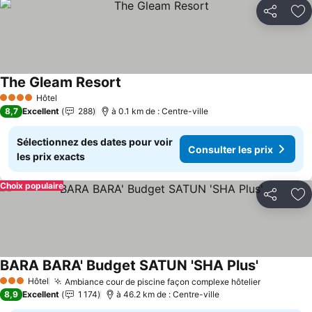
Partager
Aj
The Gleam Resort
Consulter les prix
Hôtel
4 Étoiles
8,7
Excellent
288
à 0.1 km de : Centre-ville
Sélectionnez des dates pour voir
Consulter les prix
les prix exacts
Choix populaire
Partager
Aj
BARA BARA' Budget SATUN 'SHA Plus'
Consulter 
Hôtel
Ambiance cour de piscine façon complexe hôtelier
Consulter 
3 Étoiles
8,9
Excellent
1 174
à 46.2 km de : Centre-ville