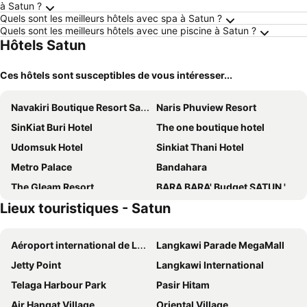
à Satun ?
Quels sont les meilleurs hôtels avec spa à Satun ?
Quels sont les meilleurs hôtels avec une piscine à Satun ?
Hôtels Satun
Ces hôtels sont susceptibles de vous intéresser...
Navakiri Boutique Resort Satun
Naris Phuview Resort
SinKiat Buri Hotel
The one boutique hotel
Udomsuk Hotel
Sinkiat Thani Hotel
Metro Palace
Bandahara
The Gleam Resort
BARA BARA' Budget SATUN 'SHA Plus'
Lieux touristiques - Satun
INN BLOG HOTEL Pakbara
The Coco Grand Chalet
Royal Hill Satun Hotel
Z-Touch Lipe Island Resort
Aéroport international de Langkawi
Langkawi Parade MegaMall
The White House Pakbara
Aqua Soul de Pakbara
Jetty Point
Langkawi International
Lipe Inn
Marina Resort
Telaga Harbour Park
Pasir Hitam
Dahla The Resort
Krajomsai Resort เจ้าของมุสลิมห้ามดื่มแอลกอฮอล์
Air Hangat Village
Oriental Village
Satun Le Grand - โรงแรม สตูล เลอแกรนด์
Miami Seaview