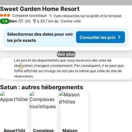
Sweet Garden Home Resort
Consulter les prix
Complexe touristique
Vues relaxantes sur le jardin et la terrasse
Consu
3 Étoiles
7,9
Bien
24
à 35.7 km de : Centre-ville
Sélectionnez des dates pour voir
Consulter les prix
les prix exacts
Voir plus
Les prix et les disponibilités que nous recevons des sites de
réservation changent constamment. Par conséquent, il se peut que
l’offre affichée sur trivago ne soit pas la même que celle du site de
réservation.
Satun : autres hébergements
Appart’hôt
Complexe
Maison