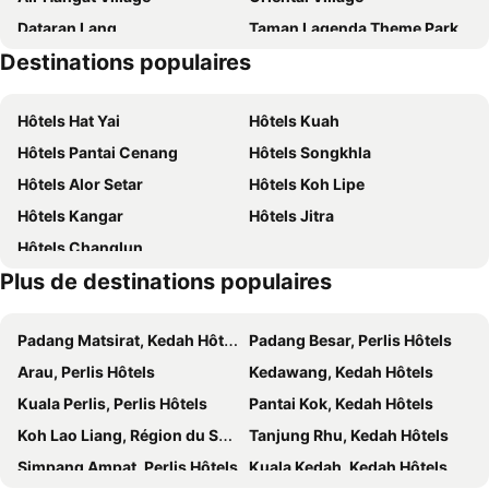
Dataran Lang
Taman Lagenda Theme Park
บีฮายฮิลล์ รีสอร์ต
The Private Pool Villa @Satun
Destinations populaires
Makam Mahsuri
Langkawi Wildlife Park
Suanson Boutique
Happy House
Ko Phetra Marine National Park
Mardi - Agrotechnology Park
Satun Tanee
Bypass Hotel
Hôtels Hat Yai
Hôtels Kuah
44Kohsaraihomestay
The Bliss Luxury Pool Villa
Hôtels Pantai Cenang
Hôtels Songkhla
Serene Resort Lipe
Meesuk
Hôtels Alor Setar
Hôtels Koh Lipe
Varin Village
Amantra Resort Satun
Hôtels Kangar
Hôtels Jitra
Panya Villa Satun
Maidok Homestay 03
Hôtels Changlun
Plus de destinations populaires
Padang Matsirat, Kedah Hôtels
Padang Besar, Perlis Hôtels
Arau, Perlis Hôtels
Kedawang, Kedah Hôtels
Kuala Perlis, Perlis Hôtels
Pantai Kok, Kedah Hôtels
Koh Lao Liang, Région du Sud Hôtels
Tanjung Rhu, Kedah Hôtels
Simpang Ampat, Perlis Hôtels
Kuala Kedah, Kedah Hôtels