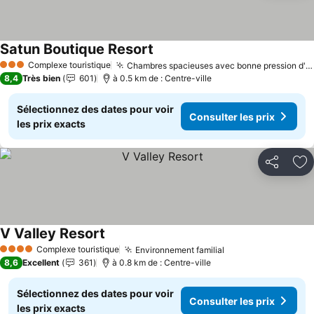
Satun Boutique Resort
Consulter les prix
Complexe touristique
Chambres spacieuses avec bonne pression d'eau
3 Étoiles
8,4
Très bien
601
à 0.5 km de : Centre-ville
Sélectionnez des dates pour voir
Consulter les prix
les prix exacts
Partager
Aj
V Valley Resort
Consulter les prix
Complexe touristique
Environnement familial
Consulter les pri
4 Étoiles
8,6
Excellent
361
à 0.8 km de : Centre-ville
Sélectionnez des dates pour voir
Consulter les prix
les prix exacts