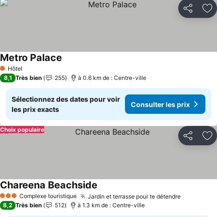
Partager
Aj
Metro Palace
Consulter les prix
Hôtel
1 Étoiles
8,1
Très bien
255
à 0.6 km de : Centre-ville
Sélectionnez des dates pour voir
Consulter les prix
les prix exacts
Choix populaire
Partager
Aj
Chareena Beachside
Consulter les prix
Complexe touristique
Jardin et terrasse pour te détendre
Consulter 
3 Étoiles
8,2
Très bien
512
à 1.3 km de : Centre-ville