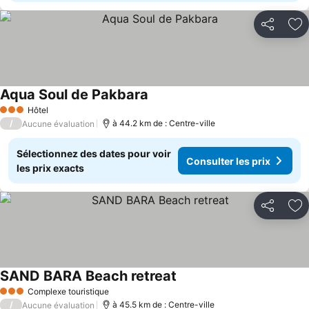
Partager
Aj
Aqua Soul de Pakbara
Consulter les prix
Hôtel
3 Étoiles
/
à 44.2 km de : Centre-ville
Aucune évaluation
Sélectionnez des dates pour voir
Consulter les prix
les prix exacts
Partager
Aj
SAND BARA Beach retreat
Consulter les prix
Complexe touristique
3 Étoiles
/
à 45.5 km de : Centre-ville
Aucune évaluation