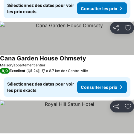
Sélectionnez des dates pour voir
Consulter les prix
les prix exacts
Partager
Aj
Cana Garden House Ohmsety
Consulter les prix
Maison/appartement entier
9,0
Excellent
24
à 8.7 km de : Centre-ville
Sélectionnez des dates pour voir
Consulter les prix
les prix exacts
Partager
Aj