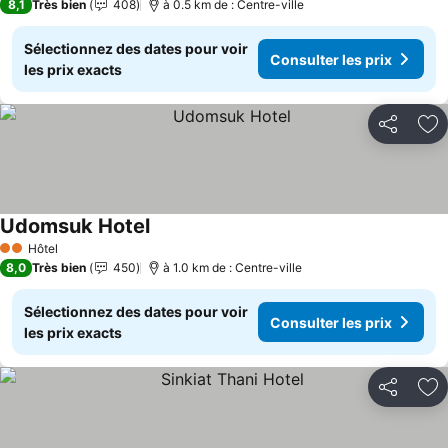
8,1
Très bien
408
à 0.5 km de : Centre-ville
Sélectionnez des dates pour voir
Consulter les prix
les prix exacts
Partager
Aj
Udomsuk Hotel
Consulter les prix
Hôtel
2 Étoiles
8,0
Très bien
450
à 1.0 km de : Centre-ville
Sélectionnez des dates pour voir
Consulter les prix
les prix exacts
Partager
Aj