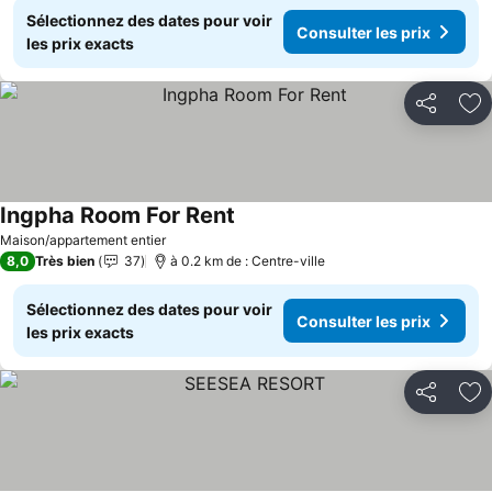
Sélectionnez des dates pour voir
Consulter les prix
les prix exacts
Partager
Aj
Ingpha Room For Rent
Consulter les prix
Maison/appartement entier
8,0
Très bien
37
à 0.2 km de : Centre-ville
Sélectionnez des dates pour voir
Consulter les prix
les prix exacts
Partager
Aj