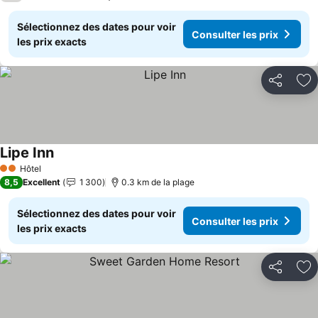
Sélectionnez des dates pour voir
Consulter les prix
les prix exacts
Partager
Aj
Lipe Inn
Consulter les prix
Hôtel
2 Étoiles
8,5
Excellent
1 300
0.3 km de la plage
Sélectionnez des dates pour voir
Consulter les prix
les prix exacts
Partager
Aj