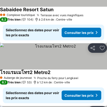
Sabaidee Resort Satun
Consulter les prix
Complexe touristique
Terrasse avec vues magnifiques
Consulter les
2 Étoiles
8,2
Très bien
104
à 2.6 km de : Centre-ville
Sélectionnez des dates pour voir
Consulter les prix
les prix exacts
Partager
Aj
โรงแรมเมโทร2 Metro2
Consulter les prix
Auberge de jeunesse
Proche du ferry pour Langkawi
Consulter les pr
1 Étoiles
8,1
Très bien
53
à 1.2 km de : Centre-ville
Sélectionnez des dates pour voir
Consulter les prix
les prix exacts