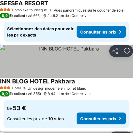
SEESEA RESORT
Consulter les prix
Complexe touristique
Vues panoramiques sur le coucher de soleil
Con
3 Étoiles
8,9
Excellent
666
à 46.2 km de : Centre-ville
Sélectionnez des dates pour voir
Consulter les prix
les prix exacts
Partager
Aj
INN BLOG HOTEL Pakbara
Consulter les prix
Hôtel
Un design moderne en noir et blanc
Consulter les prix
3 Étoiles
9,0
Excellent
355
à 44.1 km de : Centre-ville
53 €
De
Consulter les prix de
10 sites
Consulter les prix