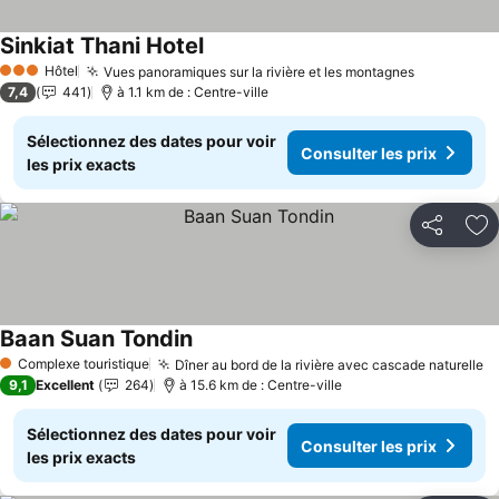
Sinkiat Thani Hotel
Consulter les prix
Hôtel
Vues panoramiques sur la rivière et les montagnes
Consulter 
3 Étoiles
7,4
441
à 1.1 km de : Centre-ville
Sélectionnez des dates pour voir
Consulter les prix
les prix exacts
Partager
Aj
Baan Suan Tondin
Consulter les prix
Complexe touristique
Dîner au bord de la rivière avec cascade naturelle
Co
1 Étoiles
9,1
Excellent
264
à 15.6 km de : Centre-ville
Sélectionnez des dates pour voir
Consulter les prix
les prix exacts