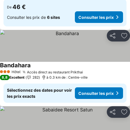
46 €
De
Consulter les prix de
6 sites
Consulter les prix
Partager
Aj
Bandahara
Consulter les prix
Hôtel
Accès direct au restaurant Prikthai
Consulter les prix
3 Étoiles
8,8
Excellent
282
à 0.3 km de : Centre-ville
Sélectionnez des dates pour voir
Consulter les prix
les prix exacts
Partager
Aj