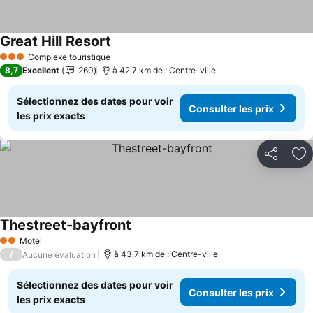
Great Hill Resort
Consulter les prix
Complexe touristique
3 Étoiles
8,7
Excellent
260
à 42.7 km de : Centre-ville
Sélectionnez des dates pour voir
Consulter les prix
les prix exacts
Partager
Aj
Thestreet-bayfront
Consulter les prix
Motel
2 Étoiles
/
à 43.7 km de : Centre-ville
Aucune évaluation
Sélectionnez des dates pour voir
Consulter les prix
les prix exacts