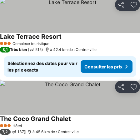
Partager
Aj
Lake Terrace Resort
Consulter les prix
Complexe touristique
3 Étoiles
8,1
Très bien
515
à 42.4 km de : Centre-ville
Sélectionnez des dates pour voir
Consulter les prix
les prix exacts
Partager
Aj
The Coco Grand Chalet
Consulter les prix
Hôtel
3 Étoiles
7,2
137
à 45.6 km de : Centre-ville