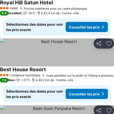
Royal Hill Satun Hotel
Consulter les prix
Hôtel
Piscine extérieure avec un cadre pittoresque
Consulter les 
3 Étoiles
8,6
Excellent
507
à 42.4 km de : Centre-ville
Sélectionnez des dates pour voir
Consulter les prix
les prix exacts
Partager
Aj
Best House Resort
Consulter les prix
Complexe touristique
Vues paisibles sur le jardin et l'étang à poissons
3 Étoiles
7,6
Bien
1 277
à 46.2 km de : Centre-ville
Sélectionnez des dates pour voir
Consulter les prix
les prix exacts
Partager
Aj