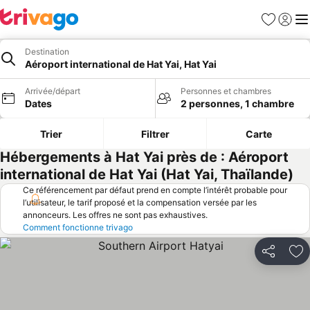
Favoris
Se con
Me
Destination
Aéroport international de Hat Yai, Hat Yai
Arrivée/départ
Personnes et chambres
Dates
2 personnes, 1 chambre
Trier
Filtrer
Carte
Hébergements à Hat Yai près de : Aéroport
international de Hat Yai (Hat Yai, Thaïlande)
Ce référencement par défaut prend en compte l’intérêt probable pour
l’utilisateur, le tarif proposé et la compensation versée par les
annonceurs. Les offres ne sont pas exhaustives.
Comment fonctionne trivago
Partager
Aj