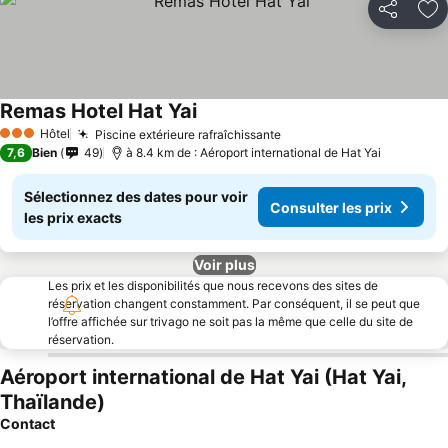
Partager
Aj
Remas Hotel Hat Yai
Hôtel
Piscine extérieure rafraîchissante
3 Étoiles
7,6
Bien
49
à 8.4 km de : Aéroport international de Hat Yai
Sélectionnez des dates pour voir
Consulter les prix
les prix exacts
Voir plus
Les prix et les disponibilités que nous recevons des sites de
réservation changent constamment. Par conséquent, il se peut que
l’offre affichée sur trivago ne soit pas la même que celle du site de
réservation.
Aéroport international de Hat Yai (Hat Yai,
Thaïlande)
Contact