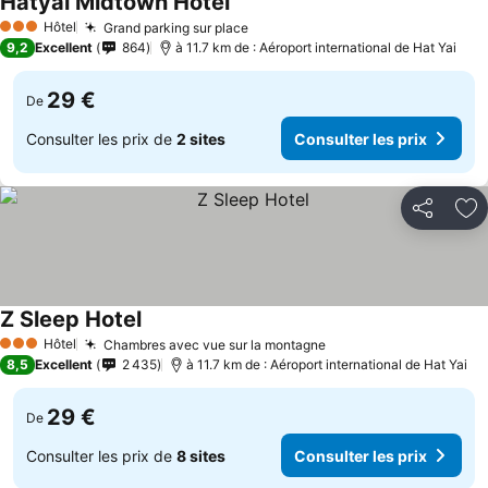
Hatyai Midtown Hotel
Hôtel
Grand parking sur place
3 Étoiles
9,2
Excellent
864
à 11.7 km de : Aéroport international de Hat Yai
29 €
De
Consulter les prix de
2 sites
Consulter les prix
Partager
Aj
Z Sleep Hotel
Hôtel
Chambres avec vue sur la montagne
3 Étoiles
8,5
Excellent
2 435
à 11.7 km de : Aéroport international de Hat Yai
29 €
De
Consulter les prix de
8 sites
Consulter les prix