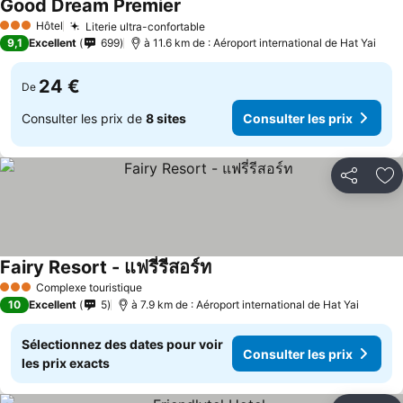
Good Dream Premier
Hôtel
Literie ultra-confortable
3 Étoiles
9,1
Excellent
699
à 11.6 km de : Aéroport international de Hat Yai
24 €
De
Consulter les prix de
8 sites
Consulter les prix
Partager
Aj
Fairy Resort - แฟรี่รีสอร์ท
Complexe touristique
3 Étoiles
10
Excellent
5
à 7.9 km de : Aéroport international de Hat Yai
Sélectionnez des dates pour voir
Consulter les prix
les prix exacts