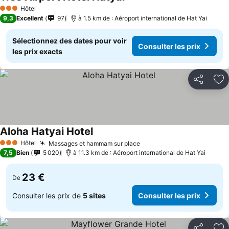
Hôtel
3 Étoiles
9,3
Excellent
97
à 1.5 km de : Aéroport international de Hat Yai
Sélectionnez des dates pour voir
Consulter les prix
les prix exacts
Partager
Aj
Aloha Hatyai Hotel
Hôtel
Massages et hammam sur place
3 Étoiles
7,5
Bien
5 020
à 11.3 km de : Aéroport international de Hat Yai
23 €
De
Consulter les prix de
5 sites
Consulter les prix