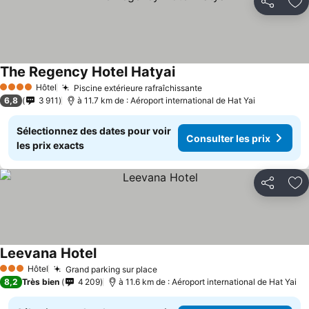
Partager
Aj
The Regency Hotel Hatyai
Hôtel
Piscine extérieure rafraîchissante
4 Étoiles
6,8
3 911
à 11.7 km de : Aéroport international de Hat Yai
Sélectionnez des dates pour voir
Consulter les prix
les prix exacts
Partager
Aj
Leevana Hotel
Hôtel
Grand parking sur place
3 Étoiles
8,2
Très bien
4 209
à 11.6 km de : Aéroport international de Hat Yai