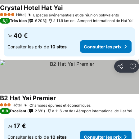
Crystal Hotel Hat Yai
Hôtel
Espaces événementiels et de réunion polyvalents
4 Étoiles
8,1
Très bien
6 203
à 11.9 km de : Aéroport international de Hat Yai
40 €
De
Consulter les prix de
10 sites
Consulter les prix
Partager
Aj
B2 Hat Yai Premier
Hôtel
Chambres épurées et économiques
3 Étoiles
8,8
Excellent
2 681
à 11.6 km de : Aéroport international de Hat Yai
17 €
De
Consulter les prix de
10 sites
Consulter les prix