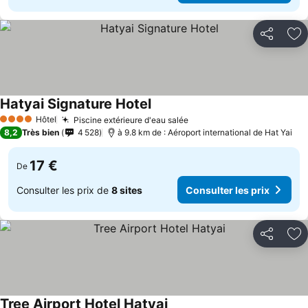
Partager
Aj
Hatyai Signature Hotel
Hôtel
Piscine extérieure d'eau salée
4 Étoiles
8,2
Très bien
4 528
à 9.8 km de : Aéroport international de Hat Yai
17 €
De
Consulter les prix de
8 sites
Consulter les prix
Partager
Aj
Tree Airport Hotel Hatyai