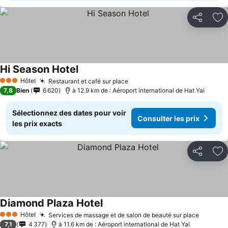
Partager
Aj
Hi Season Hotel
Hôtel
Restaurant et café sur place
3 Étoiles
7,8
Bien
6 620
à 12.9 km de : Aéroport international de Hat Yai
Sélectionnez des dates pour voir
Consulter les prix
les prix exacts
Partager
Aj
Diamond Plaza Hotel
Hôtel
Services de massage et de salon de beauté sur place
3 Étoiles
7,1
4 377
à 11.6 km de : Aéroport international de Hat Yai