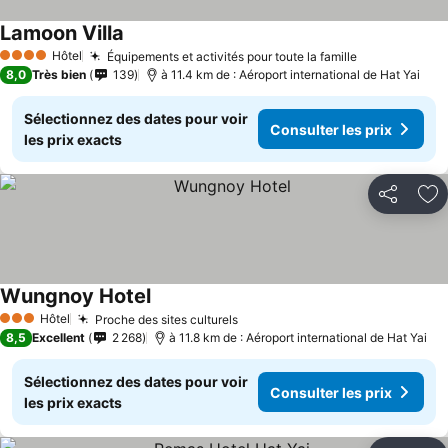
Lamoon Villa
Hôtel
Équipements et activités pour toute la famille
4 Étoiles
8,0
Très bien
139
à 11.4 km de : Aéroport international de Hat Yai
Sélectionnez des dates pour voir
Consulter les prix
les prix exacts
Partager
Aj
Wungnoy Hotel
Hôtel
Proche des sites culturels
3 Étoiles
8,5
Excellent
2 268
à 11.8 km de : Aéroport international de Hat Yai
Sélectionnez des dates pour voir
Consulter les prix
les prix exacts