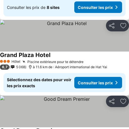
Consulter les prix de
8 sites
Consulter les prix
Partager
Aj
Grand Plaza Hotel
Hôtel
Piscine extérieure pour te détendre
3 Étoiles
6,7
5 068
à 11.6 km de : Aéroport international de Hat Yai
Sélectionnez des dates pour voir
Consulter les prix
les prix exacts
Partager
Aj