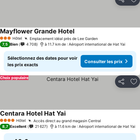
Partager
Aj
Mayflower Grande Hotel
Hôtel
Emplacement idéal près de Lee Garden
3 Étoiles
7,5
Bien
4 708
à 11.7 km de : Aéroport international de Hat Yai
Sélectionnez des dates pour voir
Consulter les prix
les prix exacts
Choix populaire
Partager
Aj
Centara Hotel Hat Yai
Hôtel
Accès direct au grand magasin Central
4 Étoiles
8,7
Excellent
21 627
à 11.6 km de : Aéroport international de Hat Yai