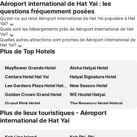
Aéroport international de Hat Yai : les
questions fréquemment posées
Qu'est-ce qui rend Aéroport international de Hat Yai populaire à Hat
Yai?
Quels sont les hébergements près de Aéroport international de Hat
Yai?
Quelles autres attractions sont proches de Aéroport international de
Hat Yai?
Plus de Top Hotels
Mayflower Grande Hotel
Aloha Hatyai Hotel
Centara Hotel Hat Yai
Hatyai Signature Hotel
Lee Gardens Plaza Hotel Hat Yai
New Season Hotel
Golden Crown Grand Hotel
WE Hostel Hatyai
Grand Pink Hotel
The Regency Hotel Hatyai
Plus de lieux touristiques - Aéroport
Leevana Hotel
Buri Sriphu Hotel
international de Hat Yai
Hi Season Hotel
Crystal Hotel Hat Yai
B2 Hat Yai Premier
Hatyai Midtown Hotel
Koh Lipe Island
Koh Phi-Phi