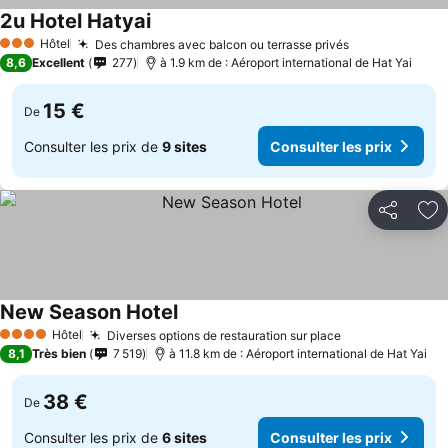
2u Hotel Hatyai
Hôtel
Des chambres avec balcon ou terrasse privés
3 Étoiles
8,6
Excellent
277
à 1.9 km de : Aéroport international de Hat Yai
15 €
De
Consulter les prix de
9 sites
Consulter les prix
Partager
Aj
New Season Hotel
Hôtel
Diverses options de restauration sur place
4 Étoiles
8,1
Très bien
7 519
à 11.8 km de : Aéroport international de Hat Yai
38 €
De
Consulter les prix de
6 sites
Consulter les prix