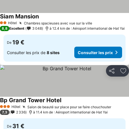
Siam Mansion
Hôtel
Chambres spacieuses avec vue sur la ville
2 Étoiles
8,8
Excellent
3 048
à 12.4 km de : Aéroport international de Hat Yai
19 €
De
Consulter les prix de
8 sites
Consulter les prix
Partager
Aj
Bp Grand Tower Hotel
Hôtel
Salon de beauté sur place pour se faire chouchouter
3 Étoiles
7,3
2 336
à 11.4 km de : Aéroport international de Hat Yai
31 €
De