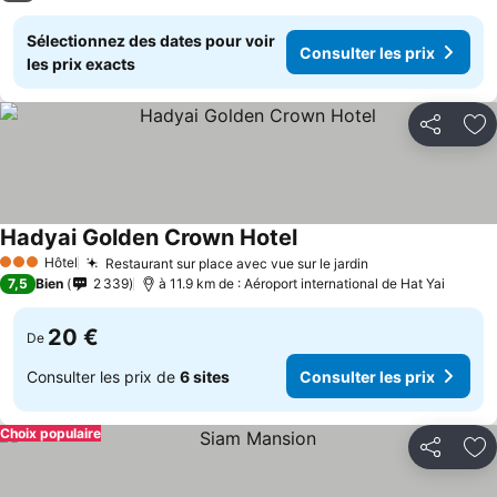
Sélectionnez des dates pour voir
Consulter les prix
les prix exacts
Partager
Aj
Hadyai Golden Crown Hotel
Hôtel
Restaurant sur place avec vue sur le jardin
3 Étoiles
7,5
Bien
2 339
à 11.9 km de : Aéroport international de Hat Yai
20 €
De
Consulter les prix de
6 sites
Consulter les prix
Choix populaire
Partager
Aj