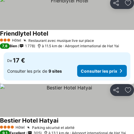
Partager
Aj
Friendlytel Hotel
Hôtel
Restaurant avec musique live sur place
3 Étoiles
7,8
Bien
1 778
à 11.5 km de : Aéroport international de Hat Yai
17 €
De
Consulter les prix de
9 sites
Consulter les prix
Partager
Aj
Bestier Hotel Hatyai
Hôtel
Parking sécurisé et abrité
4 Étoiles
9,1
Excellent
305
à 13.1 km de : Aéroport international de Hat Yai