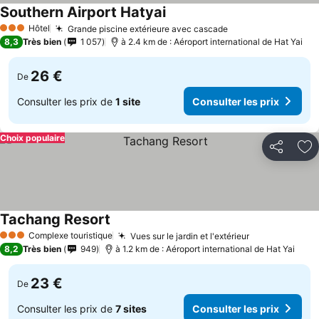
Southern Airport Hatyai
Hôtel
Grande piscine extérieure avec cascade
3 Étoiles
8,3
Très bien
1 057
à 2.4 km de : Aéroport international de Hat Yai
26 €
De
Consulter les prix de
1 site
Consulter les prix
Choix populaire
Partager
Aj
Tachang Resort
Complexe touristique
Vues sur le jardin et l'extérieur
3 Étoiles
8,2
Très bien
949
à 1.2 km de : Aéroport international de Hat Yai
23 €
De
Consulter les prix de
7 sites
Consulter les prix