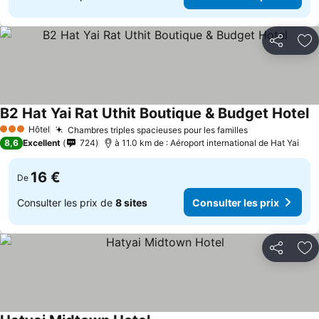
Partager
Aj
B2 Hat Yai Rat Uthit Boutique & Budget Hotel
Hôtel
Chambres triples spacieuses pour les familles
3 Étoiles
8,6
Excellent
724
à 11.0 km de : Aéroport international de Hat Yai
16 €
De
Consulter les prix de
8 sites
Consulter les prix
Partager
Aj