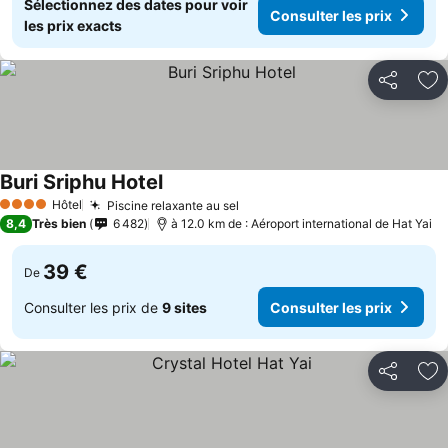
Sélectionnez des dates pour voir
Consulter les prix
les prix exacts
Partager
Aj
Buri Sriphu Hotel
Hôtel
Piscine relaxante au sel
4 Étoiles
8,4
Très bien
6 482
à 12.0 km de : Aéroport international de Hat Yai
39 €
De
Consulter les prix de
9 sites
Consulter les prix
Partager
Aj