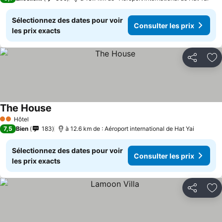
Sélectionnez des dates pour voir
Consulter les prix
les prix exacts
Partager
Aj
The House
Hôtel
2 Étoiles
7,5
Bien
183
à 12.6 km de : Aéroport international de Hat Yai
Sélectionnez des dates pour voir
Consulter les prix
les prix exacts
Partager
Aj