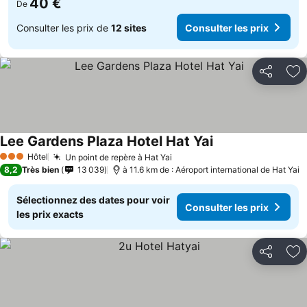
40 €
De
Consulter les prix de
12 sites
Consulter les prix
Partager
Aj
Lee Gardens Plaza Hotel Hat Yai
Hôtel
Un point de repère à Hat Yai
3 Étoiles
8,2
Très bien
13 039
à 11.6 km de : Aéroport international de Hat Yai
Sélectionnez des dates pour voir
Consulter les prix
les prix exacts
Partager
Aj