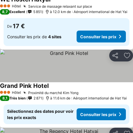
Hôtel
Service de massage relaxant sur place
3 Étoiles
8,7
Excellent
5 851
à 12.0 km de : Aéroport international de Hat Yai
17 €
De
Consulter les prix de
4 sites
Consulter les prix
Partager
Aj
Grand Pink Hotel
Hôtel
Proximité du marché Kim Yong
3 Étoiles
8,1
Très bien
2 871
à 11.6 km de : Aéroport international de Hat Yai
Sélectionnez des dates pour voir
Consulter les prix
les prix exacts