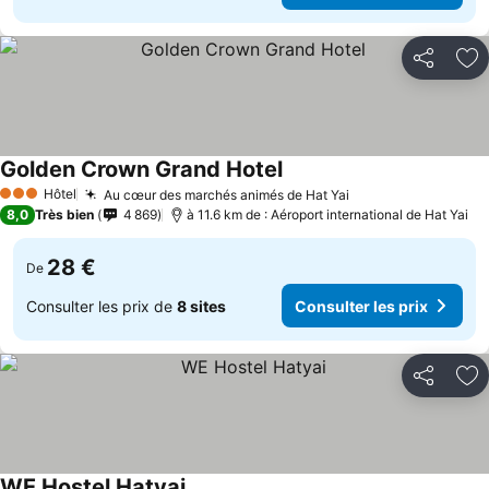
Partager
Aj
Golden Crown Grand Hotel
Hôtel
Au cœur des marchés animés de Hat Yai
3 Étoiles
8,0
Très bien
4 869
à 11.6 km de : Aéroport international de Hat Yai
28 €
De
Consulter les prix de
8 sites
Consulter les prix
Partager
Aj
WE Hostel Hatyai