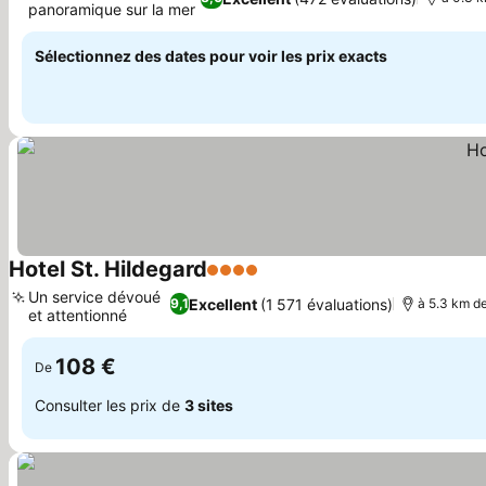
panoramique sur la mer
Consulter les prix
Sélectionnez des dates pour voir les prix exacts
Hotel St. Hildegard
4 Étoiles
Consulter les prix
Un service dévoué
Excellent
(1 571 évaluations)
9,1
à 5.3 km d
et attentionné
Consulter les prix
108 €
De
Consulter les prix de
3 sites