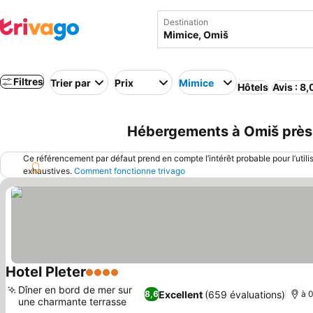
Destination
Filtres
Trier par
Prix
Mimice
Hôtels
Avis : 8
Hébergements à Omiš près 
Ce référencement par défaut prend en compte l’intérêt probable pour l’utili
exhaustives.
Comment fonctionne trivago
Hotel Pleter
4 Étoiles
Consulter les prix
Dîner en bord de mer sur
Excellent
(659 évaluations)
8,6
à 0
une charmante terrasse
Consulter les prix