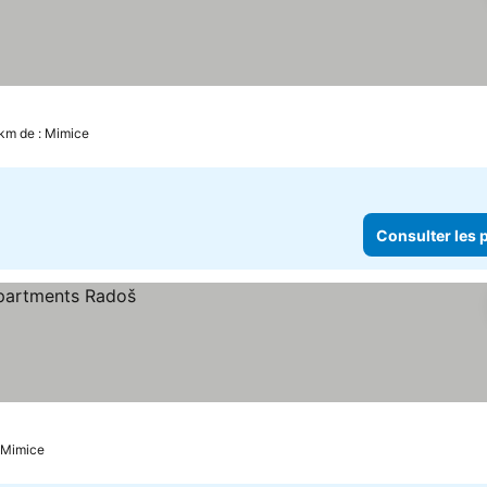
 km de : Mimice
Consulter les p
: Mimice