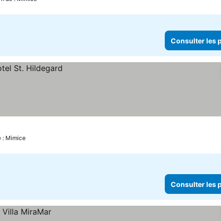
Consulter les p
e : Mimice
Consulter les p