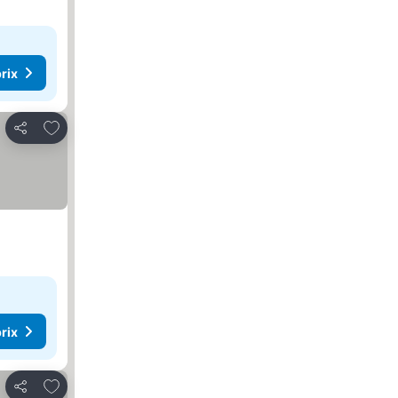
rix
Ajouter à mes favoris
Partager
rix
Ajouter à mes favoris
Partager