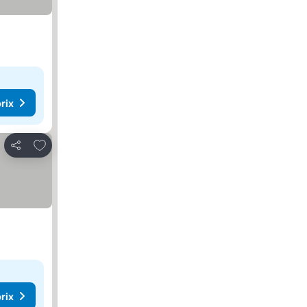
rix
Ajouter à mes favoris
Partager
rix