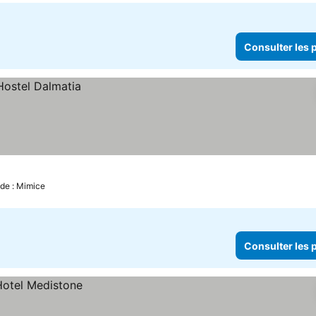
Consulter les p
 de : Mimice
Consulter les p