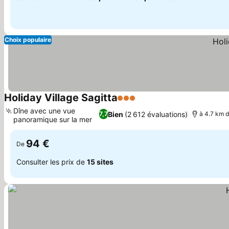
Choix populaire
Holiday Village Sagitta
3 Étoiles
Consulter les prix
Dîne avec une vue
Bien
(2 612 évaluations)
7,7
à 4.7 km d
panoramique sur la mer
Consulter les prix
94 €
De
Consulter les prix de
15 sites