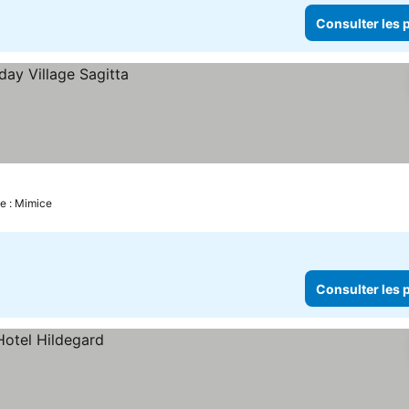
Consulter les p
e : Mimice
Consulter les p