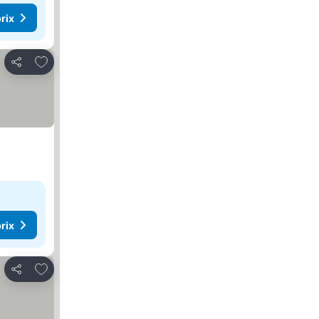
rix
Ajouter à mes favoris
Partager
rix
Ajouter à mes favoris
Partager