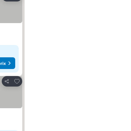
rix
Ajouter à mes favoris
Partager