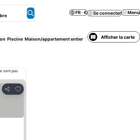
FR · €
Menu
Se connecter
bre
Afficher la carte
ion
Piscine
Maison/appartement entier
Appart’hôtel
ne sont pas
Ajouter à mes favoris
Partager