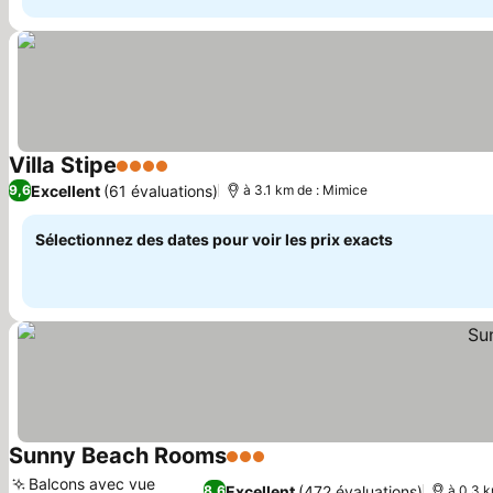
Villa Stipe
4 Étoiles
Consulter les prix
Excellent
(61 évaluations)
9,6
à 3.1 km de : Mimice
Sélectionnez des dates pour voir les prix exacts
Sunny Beach Rooms
3 Étoiles
Consulter les prix
Balcons avec vue
Excellent
(472 évaluations)
8,6
à 0.3 k