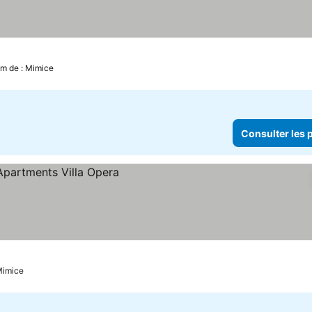
km de : Mimice
Consulter les p
es prix
 Mimice