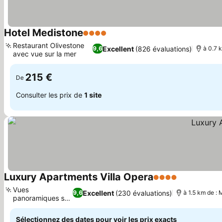
Hotel Medistone
4 Étoiles
Consulter les prix
Restaurant Olivestone
Excellent
(826 évaluations)
9,6
à 0.7 
avec vue sur la mer
Consulter les prix
215 €
De
Consulter les prix de
1 site
Luxury Apartments Villa Opera
4 Étoiles
Consulter l
Vues
Excellent
(230 évaluations)
9,6
à 1.5 km de :
panoramiques sur
Consulter les prix
la mer
Sélectionnez des dates pour voir les prix exacts