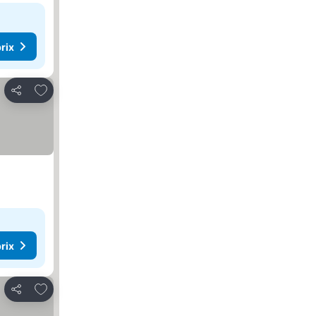
rix
Ajouter à mes favoris
Partager
rix
Ajouter à mes favoris
Partager