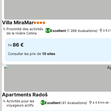
Villa MiraMar
4 Étoiles
Consulter les prix
Proximité des activités
Excellent
(1 288 évaluations)
8,8
à 8.2
de la rivière Cetina
Consulter les prix
86 €
De
Consulter les prix de
10 sites
Apartments Radoš
Consulter les prix
Activités pour les
Excellent
(41 évaluations)
9,1
à 4.8 km de 
voyageurs actifs
Consulter les prix