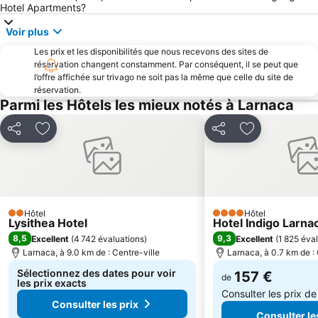
Hotel Apartments?
Zigi
Agios Georgios Alamanos Beach
Voir plus
Les prix et les disponibilités que nous recevons des sites de
réservation changent constamment. Par conséquent, il se peut que
l’offre affichée sur trivago ne soit pas la même que celle du site de
réservation.
Parmi les Hôtels les mieux notés à Larnaca
Partager
Ajouter à mes favoris
Partager
Ajouter à mes
Hôtel
Hôtel
2 Étoiles
4 Étoiles
Lysithea Hotel
Hotel Indigo Larna
8,5
9,3
Excellent
(
4 742 évaluations
)
Excellent
(
1 825 éva
Larnaca, à 9.0 km de : Centre-ville
Larnaca, à 0.7 km de : 
Sélectionnez des dates pour voir
157 €
de
les prix exacts
Consulter les prix d
Consulter les prix
Consulter le