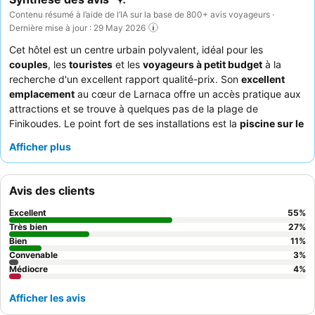
Contenu résumé à l’aide de l’IA sur la base de 800+ avis voyageurs ·
Dernière mise à jour : 29 May 2026
Cet hôtel est un centre urbain polyvalent, idéal pour les
couples
, les
touristes
et les
voyageurs à petit budget
à la
recherche d'un excellent rapport qualité-prix. Son
excellent
emplacement
au cœur de Larnaca offre un accès pratique aux
attractions et se trouve à quelques pas de la plage de
Finikoudes. Le point fort de ses installations est la
piscine sur le
toit
, offrant une évasion rafraîchissante. Les clients apprécient
Afficher plus
constamment le
personnel amical et serviable
et le
petit-
déjeuner varié et de haute qualité
, qui dépasse souvent les
attentes. Pour un séjour plus calme, les clients devraient
Avis des clients
envisager de demander une chambre donnant sur le jardin.
Excellent
55
%
Très bien
27
%
Bien
11
%
Convenable
3
%
Médiocre
4
%
Afficher les avis