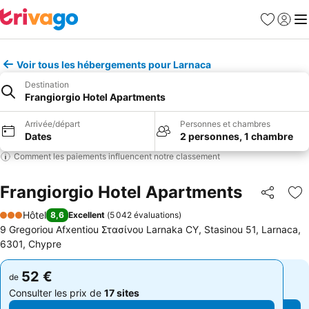
Favoris
Se con
Me
Voir tous les hébergements pour Larnaca
Destination
Frangiorgio Hotel Apartments
Arrivée/départ
Personnes et chambres
Dates
2 personnes, 1 chambre
Comment les paiements influencent notre classement
Frangiorgio Hotel Apartments
Partager
Aj
Hôtel
8,6
Excellent
(
5 042 évaluations
)
3 Étoiles
9 Gregoriou Afxentiou Στασίνου Larnaka CY, Stasinou 51, Larnaca,
6301, Chypre
52 €
52 €
de
de
Consulter les prix de
17 sites
Consulter les prix de
17 sites