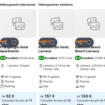
Hébergement sélectionné
Hébergements similaires
Hôtel
Hôtel
Hôtel
3 Étoiles
5 Étoiles
5 Étoiles
Partager
Ajouter à mes favoris
Partager
Ajouter à mes favoris
Partager
Ajouter à
Frangiorgio Hotel
Radisson Blu Hotel,
Radisson Beach
Apartments
Larnaca
Resort Larnaca
8,6
9,0
8,6
Excellent
(
5 042 évaluations
)
Excellent
(
3 517 évaluations
Excellent
)
(
3 060 é
Larnaca, Chypre
Larnaca, à 1.6 km de :
Larnaca, à 6.6 km d
Centre-ville
Centre-ville
Wi-Fi gratuit
Wi-Fi gratuit
Wi-Fi gratuit
Piscine
Piscine
Piscine
Parking
Spa
Spa
52 €
157 €
130 €
de
de
de
Consulter les prix de
17
Consulter les prix de
12
Consulter les prix de
sites
sites
sites