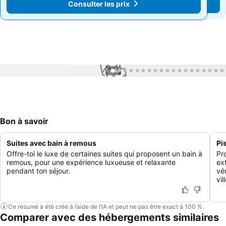
Consulter les prix
Consulter les prix
1 / 47
Bon à savoir
Suites avec bain à remous
Pis
Offre-toi le luxe de certaines suites qui proposent un bain à
Pr
remous, pour une expérience luxueuse et relaxante
ex
pendant ton séjour.
vé
vil
Ce résumé a été créé à l’aide de l’IA et peut ne pas être exact à 100 %.
Comparer avec des hébergements similaires