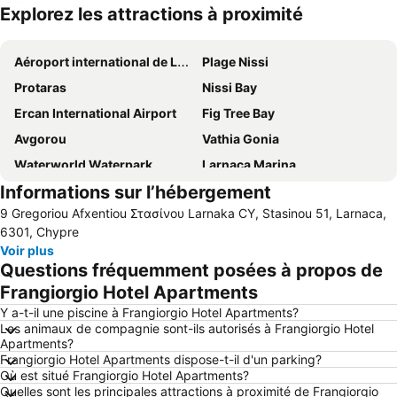
Explorez les attractions à proximité
Agrandir la carte
Aéroport international de Larnaca
Plage Nissi
Protaras
Nissi Bay
Ercan International Airport
Fig Tree Bay
Avgorou
Vathia Gonia
Waterworld Waterpark
Larnaca Marina
Informations sur l’hébergement
Pernera A
Konnos Bay
9 Gregoriou Afxentiou Στασίνου Larnaka CY, Stasinou 51, Larnaca,
Municipality Sporting Center of Strovolos
Pernera P
6301, Chypre
Makronissos
Mckenzie Beach
Voir plus
Questions fréquemment posées à propos de
landa
Ledra
Frangiorgio Hotel Apartments
Mazotos
Katsarka
Y a-t-il une piscine à Frangiorgio Hotel Apartments?
Phinikoudes Beach
Ellinas
Les animaux de compagnie sont-ils autorisés à Frangiorgio Hotel
Apartments?
Ayia Anna
Tochni
Frangiorgio Hotel Apartments dispose-t-il d'un parking?
Ammos of Kabouri
Glapsides Beach
Où est situé Frangiorgio Hotel Apartments?
Quelles sont les principales attractions à proximité de Frangiorgio
Agia Thekla
Pantachou