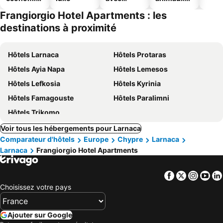
ues
piscine
acceptés
Frangiorgio Hotel Apartments : les
destinations à proximité
Hôtels Larnaca
Hôtels Protaras
Hôtels Ayia Napa
Hôtels Lemesos
Hôtels Lefkosia
Hôtels Kyrinia
Hôtels Famagouste
Hôtels Paralimni
Hôtels Trikomo
Voir tous les hébergements pour Larnaca
Comparateur d'hôtels
Europe
Chypre
Larnaca
Larnaca
Frangiorgio Hotel Apartments
Facebook
Twitter
Insta
Yo
Choisissez votre pays
Ajouter sur Google