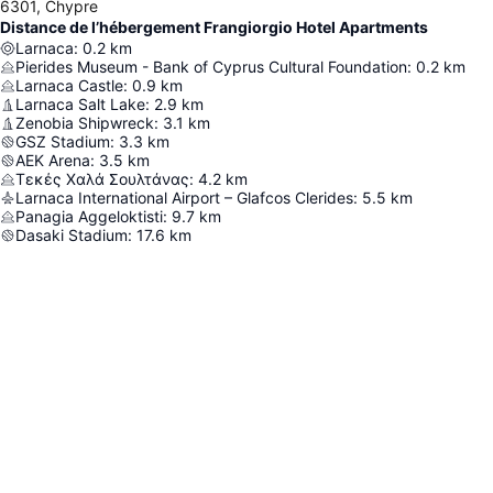
6301, Chypre
Distance de l’hébergement Frangiorgio Hotel Apartments
Larnaca
:
0.2
km
Pierides Museum - Bank of Cyprus Cultural Foundation
:
0.2
km
Larnaca Castle
:
0.9
km
Larnaca Salt Lake
:
2.9
km
Zenobia Shipwreck
:
3.1
km
GSZ Stadium
:
3.3
km
AEK Arena
:
3.5
km
Τεκές Χαλά Σουλτάνας
:
4.2
km
Larnaca International Airport – Glafcos Clerides
:
5.5
km
Panagia Aggeloktisti
:
9.7
km
Dasaki Stadium
:
17.6
km