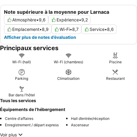
Note supérieure à la moyenne pour Larnaca
Atmosphère
•
9,6
Expérience
•
9,2
Emplacement
•
8,9
Wi-Fi
•
8,7
Service
•
8,6
Afficher plus de notes d’évaluation
Principaux services
Wi-Fi (hall)
Wi-Fi (chambres)
Piscine
Parking
Climatisation
Restaurant
Bar dans l'hôtel
Tous les services
Équipements de l’hébergement
Centre d'affaires
Hall d’entrée/réception
Enregistrement / départ express
Ascenseur
Voir plus