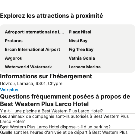
Explorez les attractions à proximité
Agrandir la carte
Aéroport international de Larnaca
Plage Nissi
Protaras
Nissi Bay
Ercan International Airport
Fig Tree Bay
Avgorou
Vathia Gonia
Waterworld Waterpark
Larnaca Marina
Informations sur l’hébergement
Pernera A
Konnos Bay
Πόντου, Larnaca, 6301, Chypre
Municipality Sporting Center of Strovolos
Pernera P
Voir plus
Makronissos
Mckenzie Beach
Questions fréquemment posées à propos de
landa
Ledra
Best Western Plus Larco Hotel
Mazotos
Katsarka
Y a-t-il une piscine à Best Western Plus Larco Hotel?
Les animaux de compagnie sont-ils autorisés à Best Western Plus
Ellinas
Phinikoudes Beach
Larco Hotel?
Best Western Plus Larco Hotel dispose-t-il d'un parking?
Ayia Anna
Tochni
Quelle sont les heures d'arrivée et de départ à Best Western Plus