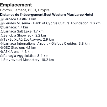
Emplacement
Πόντου, Larnaca, 6301, Chypre
Distance de l’hébergement Best Western Plus Larco Hotel
Larnaca Castle
:
1
km
Pierides Museum - Bank of Cyprus Cultural Foundation
:
1.6
km
Larnaca
:
1.7
km
Larnaca Salt Lake
:
1.7
km
Zenobia Shipwreck
:
2.2
km
Τεκές Χαλά Σουλτάνας
:
2.9
km
Larnaca International Airport – Glafcos Clerides
:
3.8
km
GSZ Stadium
:
4.1
km
AEK Arena
:
4.3
km
Panagia Aggeloktisti
:
8.4
km
Stavrovouni Monastery
:
18.2
km