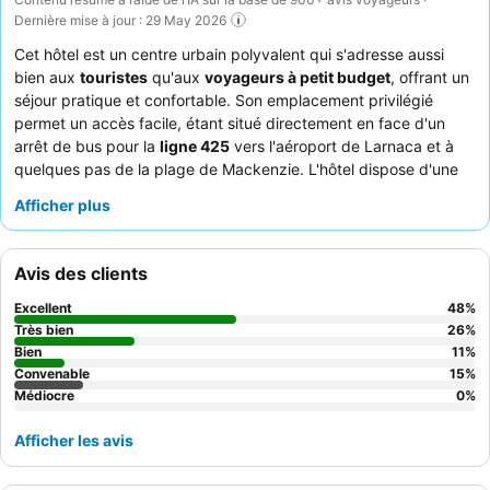
Dernière mise à jour : 29 May 2026
Cet hôtel est un centre urbain polyvalent qui s'adresse aussi
bien aux
touristes
qu'aux
voyageurs à petit budget
, offrant un
séjour pratique et confortable. Son emplacement privilégié
permet un accès facile, étant situé directement en face d'un
arrêt de bus pour la
ligne 425
vers l'aéroport de Larnaca et à
quelques pas de la plage de Mackenzie. L'hôtel dispose d'une
salle de sport
bien équipée et d'une
piscine chauffée
, parfaites
Afficher plus
pour se détendre ou maintenir une routine de remise en forme.
Les clients louent constamment l'
équipe de la réception
accueillante et attentive, ainsi que le
buffet du petit-déjeuner
Avis des clients
varié, qui comprend du jus d'orange frais et un bar à omelettes.
Pour une expérience plus calme, les clients devraient envisager
Excellent
48
%
de demander une chambre donnant sur le jardin.
Très bien
26
%
Bien
11
%
Convenable
15
%
Médiocre
0
%
Afficher les avis