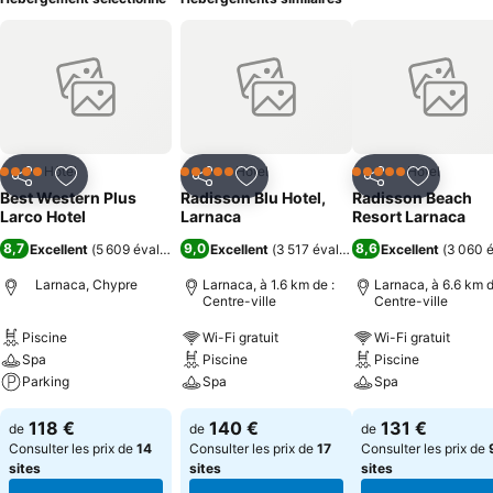
Hôtel
Hôtel
Hôtel
4 Étoiles
5 Étoiles
5 Étoiles
Partager
Ajouter à mes favoris
Partager
Ajouter à mes favoris
Partager
Ajouter à
Best Western Plus
Radisson Blu Hotel,
Radisson Beach
Larco Hotel
Larnaca
Resort Larnaca
8,7
9,0
8,6
Excellent
(
5 609 évaluations
)
Excellent
(
3 517 évaluations
Excellent
)
(
3 060 é
Larnaca, Chypre
Larnaca, à 1.6 km de :
Larnaca, à 6.6 km d
Centre-ville
Centre-ville
Piscine
Wi-Fi gratuit
Wi-Fi gratuit
Spa
Piscine
Piscine
Parking
Spa
Spa
118 €
140 €
131 €
de
de
de
Consulter les prix de
14
Consulter les prix de
17
Consulter les prix de
sites
sites
sites