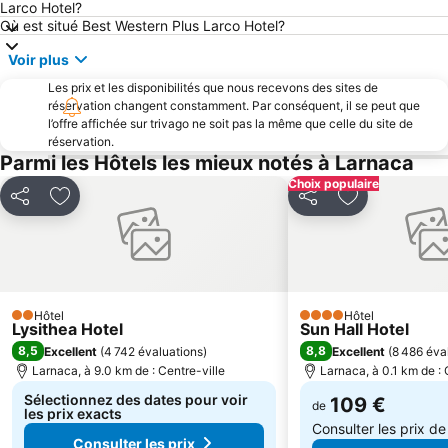
Ammos of Kabouri
Glapsides Beach
Larco Hotel?
Où est situé Best Western Plus Larco Hotel?
Agia Thekla
Zigi
Voir plus
Pantachou
Agios Georgios Alamanos Beach
Les prix et les disponibilités que nous recevons des sites de
réservation changent constamment. Par conséquent, il se peut que
l’offre affichée sur trivago ne soit pas la même que celle du site de
réservation.
Parmi les Hôtels les mieux notés à Larnaca
Choix populaire
Partager
Ajouter à mes favoris
Partager
Ajouter à mes
Hôtel
Hôtel
2 Étoiles
4 Étoiles
Lysithea Hotel
Sun Hall Hotel
8,5
8,8
Excellent
(
4 742 évaluations
)
Excellent
(
8 486 éva
Larnaca, à 9.0 km de : Centre-ville
Larnaca, à 0.1 km de : 
Sélectionnez des dates pour voir
109 €
de
les prix exacts
Consulter les prix d
Consulter les prix