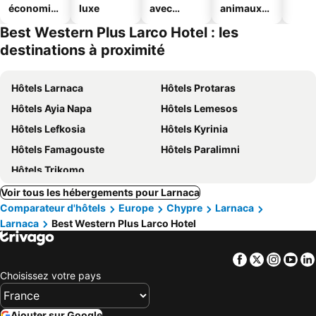
économiq
luxe
avec
animaux
ues
piscine
acceptés
Best Western Plus Larco Hotel : les
destinations à proximité
Hôtels Larnaca
Hôtels Protaras
Hôtels Ayia Napa
Hôtels Lemesos
Hôtels Lefkosia
Hôtels Kyrinia
Hôtels Famagouste
Hôtels Paralimni
Hôtels Trikomo
Voir tous les hébergements pour Larnaca
Comparateur d'hôtels
Europe
Chypre
Larnaca
Larnaca
Best Western Plus Larco Hotel
Facebook
Twitter
Insta
Yo
Choisissez votre pays
Ajouter sur Google