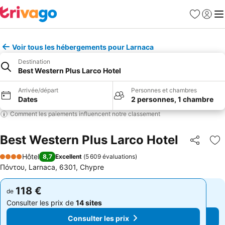
Favoris
Se con
Me
Voir tous les hébergements pour Larnaca
Destination
Best Western Plus Larco Hotel
Arrivée/départ
Personnes et chambres
Dates
2 personnes, 1 chambre
Comment les paiements influencent notre classement
Best Western Plus Larco Hotel
Partager
Aj
Hôtel
8,7
Excellent
(
5 609 évaluations
)
4 Étoiles
Πόντου, Larnaca, 6301, Chypre
118 €
118 €
de
de
Consulter les prix de
14 sites
Consulter les prix de
14 sites
Consulter les prix
Consulter les prix