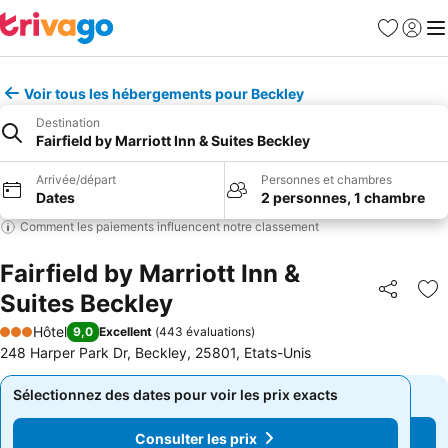
Favoris
Se con
Me
Voir tous les hébergements pour Beckley
Destination
Fairfield by Marriott Inn & Suites Beckley
Arrivée/départ
Personnes et chambres
Dates
2 personnes, 1 chambre
Comment les paiements influencent notre classement
Fairfield by Marriott Inn &
Suites Beckley
Partager
Aj
Hôtel
9,0
Excellent
(
443 évaluations
)
3 Étoiles
248 Harper Park Dr, Beckley, 25801, Etats-Unis
Sélectionnez des dates pour voir les prix exacts
Sélectionnez des dates pour voir les prix exacts
Consulter les prix
Consulter les prix