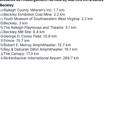
Beckley
Raleigh County Veteran's Inc
:
1.7
km
Beckley Exhibition Coal Mine
:
2.2
km
Youth Museum of Southwestern West Virginia
:
2.2
km
Beckley
:
3
km
The Raleigh Playhouse and Theatre
:
3.1
km
Beckley Mill Site
:
6.4
km
George D. Covey Field
:
10.8
km
Prince
:
15.7
km
Robert E. Murray Amphitheater
:
15.7
km
Ray & Deborah Dillon Amphitheater
:
16.1
km
The Canopy
:
17.3
km
Rickenbacker International Airport
:
269.7
km