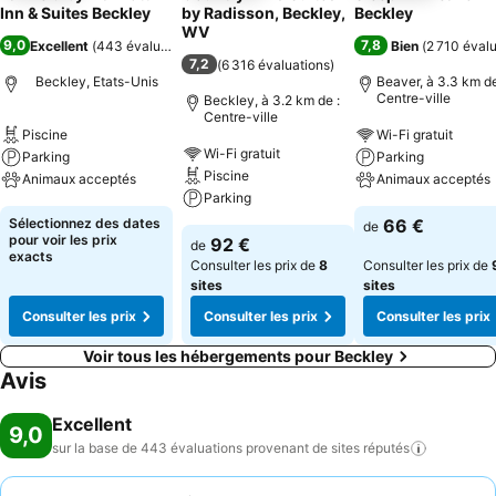
Inn & Suites Beckley
by Radisson, Beckley,
Beckley
WV
9,0
7,8
Excellent
(
443 évaluations
)
Bien
(
2 710 éval
7,2
(
6 316 évaluations
)
Beckley, Etats-Unis
Beaver, à 3.3 km de
Centre-ville
Beckley, à 3.2 km de :
Centre-ville
Piscine
Wi-Fi gratuit
Wi-Fi gratuit
Parking
Parking
Piscine
Animaux acceptés
Animaux acceptés
Parking
Sélectionnez des dates
66 €
de
pour voir les prix
92 €
de
exacts
Consulter les prix de
8
Consulter les prix de
sites
sites
Consulter les prix
Consulter les prix
Consulter les prix
Voir tous les hébergements pour Beckley
Avis
Excellent
9,0
sur la base de 443 évaluations provenant de sites
réputés