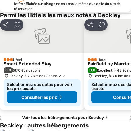
l’offre affichée sur trivago ne soit pas la même que celle du site de
réservation.
Parmi les Hôtels les mieux notés à Beckley
Partager
Ajouter à mes favoris
Partager
Ajouter à mes
Hôtel
Hôtel
3 Étoiles
3 Étoiles
Smart Extended Stay
Fairfield by Marrio
6,3
9,0
(
870 évaluations
)
Excellent
(
443 évalu
Beckley, à 2.2 km de : Centre-ville
Beckley, à 3.0 km de : 
Sélectionnez des dates pour voir
Sélectionnez des dat
les prix exacts
exacts
Consulter les prix
Consulter
Voir tous les hébergements pour Beckley
Beckley : autres hébergements