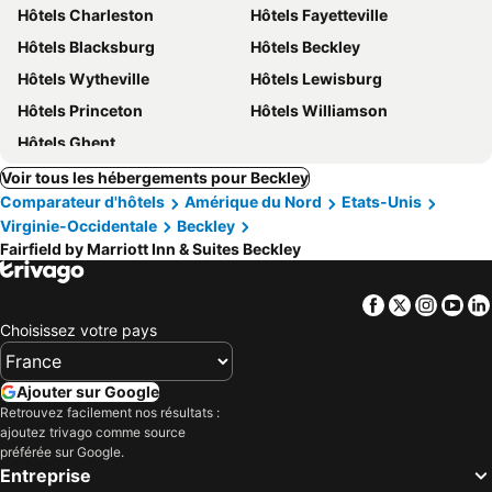
Hôtels Charleston
Hôtels Fayetteville
Hôtels Blacksburg
Hôtels Beckley
Hôtels Wytheville
Hôtels Lewisburg
Hôtels Princeton
Hôtels Williamson
Hôtels Ghent
Voir tous les hébergements pour Beckley
Comparateur d'hôtels
Amérique du Nord
Etats-Unis
Virginie-Occidentale
Beckley
Fairfield by Marriott Inn & Suites Beckley
Facebook
Twitter
Insta
Yo
Choisissez votre pays
Ajouter sur Google
Retrouvez facilement nos résultats :
ajoutez trivago comme source
préférée sur Google.
Entreprise