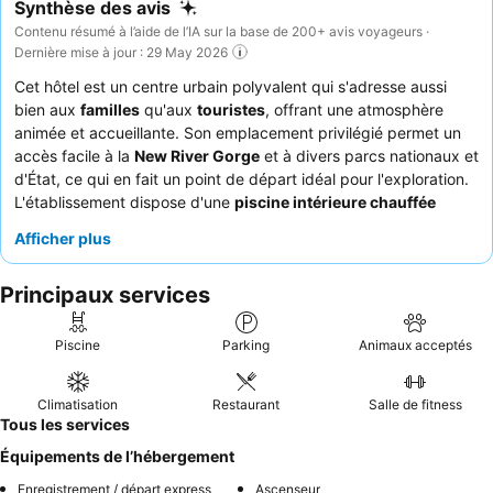
Synthèse des avis
Contenu résumé à l’aide de l’IA sur la base de 200+ avis voyageurs ·
Dernière mise à jour : 29 May 2026
Cet hôtel est un centre urbain polyvalent qui s'adresse aussi
bien aux
familles
qu'aux
touristes
, offrant une atmosphère
animée et accueillante. Son emplacement privilégié permet un
accès facile à la
New River Gorge
et à divers parcs nationaux et
d'État, ce qui en fait un point de départ idéal pour l'exploration.
L'établissement dispose d'une
piscine intérieure chauffée
attrayante, parfaite pour que les enfants puissent barboter et
Afficher plus
jouer. Les clients apprécient constamment l'exceptionnelle
amabilité du
personnel de l'hôtel
et la grande variété du petit-
Principaux services
déjeuner gratuit, qui comprend souvent des plats chauds et des
options sans gluten. Pour un séjour plus calme, pensez à
demander une chambre éloignée des grands axes de
Piscine
Parking
Animaux acceptés
circulation, car certaines chambres peuvent être bruyantes en
raison des installations adjacentes.
Climatisation
Restaurant
Salle de fitness
Tous les services
Équipements de l’hébergement
Enregistrement / départ express
Ascenseur