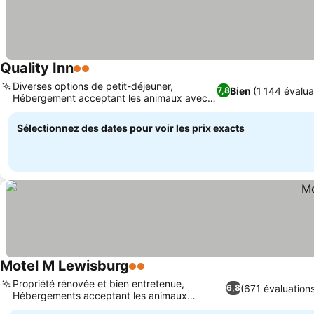
Quality Inn
2 Étoiles
Consulter les prix
Diverses options de petit-déjeuner,
Bien
(1 144 évalua
7,8
Hébergement acceptant les animaux avec
Consulter les prix
espace vert
Sélectionnez des dates pour voir les prix exacts
Motel M Lewisburg
2 Étoiles
Consulter les prix
Propriété rénovée et bien entretenue,
(671 évaluation
6,8
Hébergements acceptant les animaux
Consulter les prix
domestiques