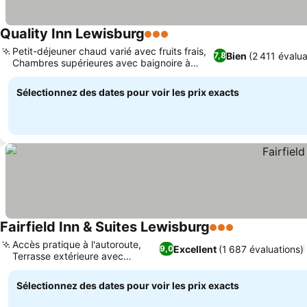
Quality Inn Lewisburg
3 Étoiles
Consulter les prix
Petit-déjeuner chaud varié avec fruits frais,
Bien
(2 411 évalua
7,8
Chambres supérieures avec baignoire à
Consulter les prix
remous
Sélectionnez des dates pour voir les prix exacts
Fairfield Inn & Suites Lewisburg
3 Étoiles
Consulter les
Accès pratique à l'autoroute,
Excellent
(1 687 évaluations)
9,0
Terrasse extérieure avec
Consulter les prix
brasero
Sélectionnez des dates pour voir les prix exacts