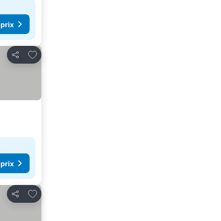
 prix
Ajouter à mes favoris
Partager
 prix
Ajouter à mes favoris
Partager