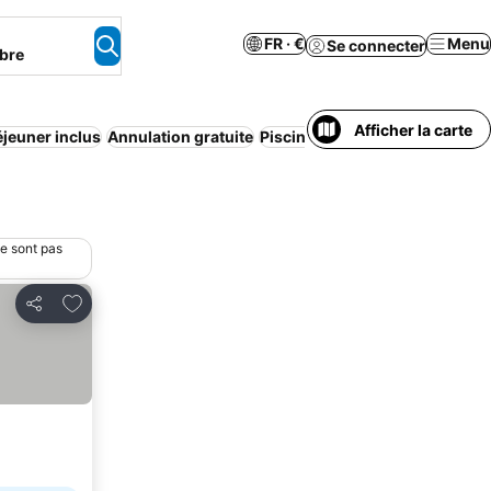
FR · €
Menu
Se connecter
bre
Afficher la carte
éjeuner inclus
Annulation gratuite
Piscine
Motel
Maison/apparte
ne sont pas
Ajouter à mes favoris
Partager