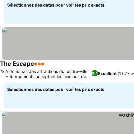
Sélectionnez des dates pour voir les prix exacts
The Escape
3 Étoiles
Consulter les prix
À deux pas des attractions du centre-ville,
Excellent
(1 077 é
9,4
Hébergements acceptant les animaux de
Consulter les prix
compagnie
Sélectionnez des dates pour voir les prix exacts