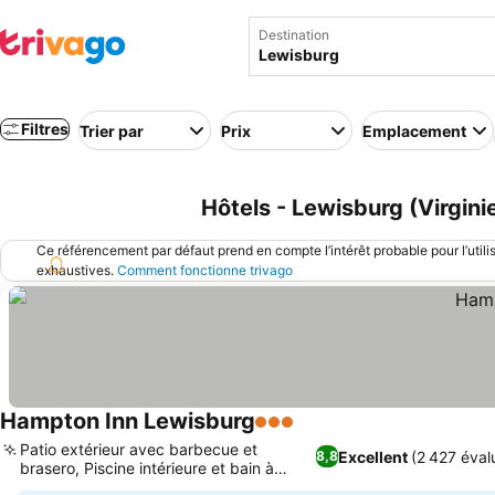
Destination
Filtres
Trier par
Prix
Emplacement
Hôtels - Lewisburg (Virgini
Ce référencement par défaut prend en compte l’intérêt probable pour l’utili
exhaustives.
Comment fonctionne trivago
Hampton Inn Lewisburg
3 Étoiles
Consulter les prix
Patio extérieur avec barbecue et
Excellent
(2 427 éval
8,8
brasero, Piscine intérieure et bain à
Consulter les prix
remous apaisant