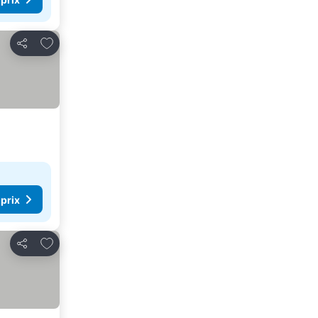
Ajouter à mes favoris
Partager
 prix
Ajouter à mes favoris
Partager