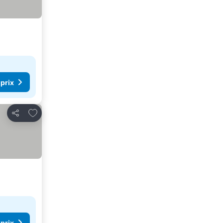
 prix
Ajouter à mes favoris
Partager
 prix