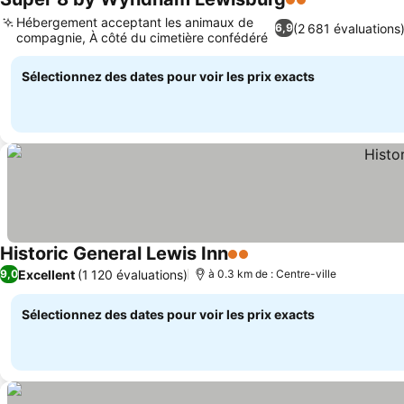
2 Étoiles
Consulter les 
Hébergement acceptant les animaux de
(2 681 évaluations
6,9
compagnie, À côté du cimetière confédéré
Consulter les prix
Sélectionnez des dates pour voir les prix exacts
Historic General Lewis Inn
2 Étoiles
Consulter les prix
Excellent
(1 120 évaluations)
9,0
à 0.3 km de : Centre-ville
Sélectionnez des dates pour voir les prix exacts