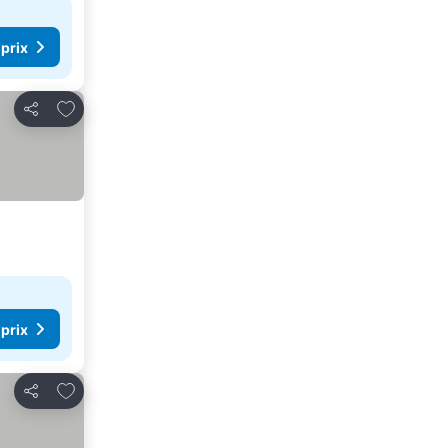
 prix
Ajouter à mes favoris
Partager
 prix
Ajouter à mes favoris
Partager