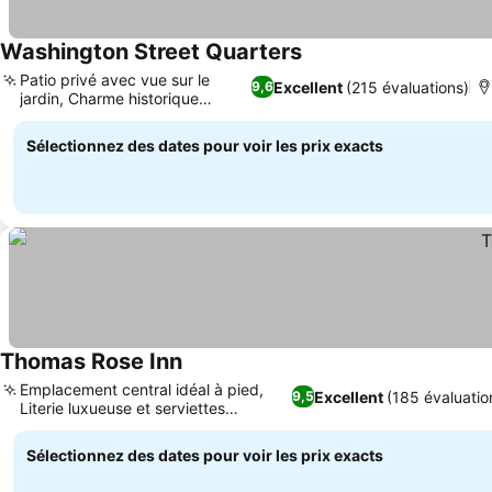
Washington Street Quarters
Consulter les prix
Patio privé avec vue sur le
Excellent
(215 évaluations)
9,6
jardin, Charme historique
Consulter les prix
rénové
Sélectionnez des dates pour voir les prix exacts
Thomas Rose Inn
Consulter les prix
Emplacement central idéal à pied,
Excellent
(185 évaluatio
9,5
Literie luxueuse et serviettes
Consulter les prix
moelleuses
Sélectionnez des dates pour voir les prix exacts