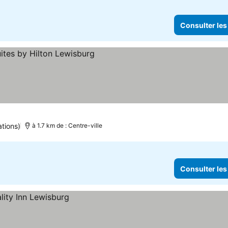
Consulter les
les prix
ations)
à 1.7 km de : Centre-ville
Consulter les