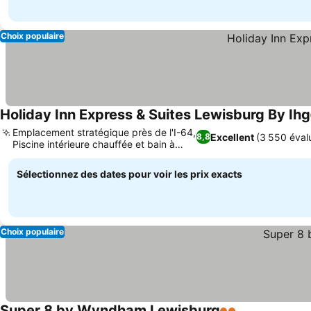
Choix populaire
Holiday Inn Express & Suites Lewisburg By Ihg
Emplacement stratégique près de l'I-64,
Excellent
(3 550 éval
8,8
Piscine intérieure chauffée et bain à
Consulter les prix
remous
Sélectionnez des dates pour voir les prix exacts
Choix populaire
Super 8 by Wyndham Lewisburg