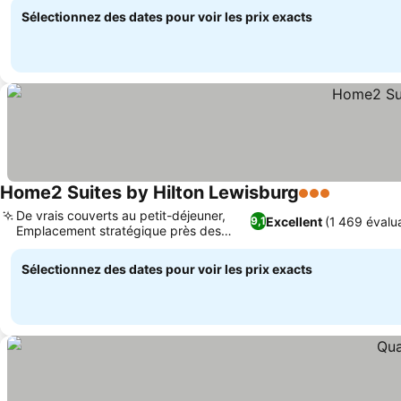
Sélectionnez des dates pour voir les prix exacts
Home2 Suites by Hilton Lewisburg
3 Étoiles
Consulter 
De vrais couverts au petit-déjeuner,
Excellent
(1 469 évalu
9,1
Emplacement stratégique près des
Consulter les prix
attractions
Sélectionnez des dates pour voir les prix exacts