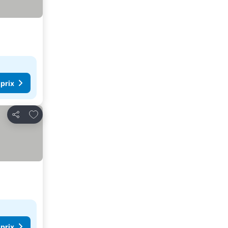
 prix
Ajouter à mes favoris
Partager
 prix