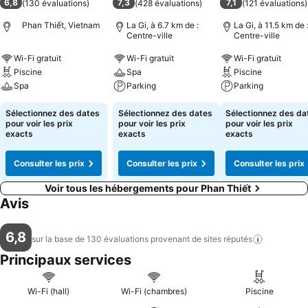
6,8
7,3
7,1
(
130 évaluations
)
(
428 évaluations
)
(
121 évaluations
)
Phan Thiết, Vietnam
La Gi, à 6.7 km de :
La Gi, à 11.5 km de 
Centre-ville
Centre-ville
Wi-Fi gratuit
Wi-Fi gratuit
Wi-Fi gratuit
Piscine
Spa
Piscine
Spa
Parking
Parking
Sélectionnez des dates
Sélectionnez des dates
Sélectionnez des da
pour voir les prix
pour voir les prix
pour voir les prix
exacts
exacts
exacts
Consulter les prix
Consulter les prix
Consulter les prix
Voir tous les hébergements pour Phan Thiết
Avis
6,8
sur la base de 130 évaluations provenant de sites
réputés
Principaux services
Wi-Fi (hall)
Wi-Fi (chambres)
Piscine