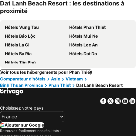
Dat Lanh Beach Resort : les destinations à
proximité
Hôtels Vung Tau
Hôtels Phan Thiết
Hôtels Bảo Lộc
Hôtels Mui Ne
Hôtels La Gi
Hôtels Loc An
Hôtels Ba Ria
Hôtels Dat Do
Hôtels Tân Phú
Voir tous les hébergements pour Phan Thiết
Comparateur d'hôtels
Asie
Vietnam
Binh Thuan Province
Phan Thiết
Dat Lanh Beach Resort
Facebook
Twitter
Insta
Yo
Choisissez votre pays
Ajouter sur Google
Retrouvez facilement nos résultats :