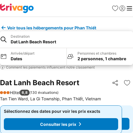
Favoris
Se con
Me
Voir tous les hébergements pour Phan Thiết
Destination
Dat Lanh Beach Resort
Arrivée/départ
Personnes et chambres
Dates
2 personnes, 1 chambre
Comment les paiements influencent notre classement
Dat Lanh Beach Resort
Partager
Aj
Hôtel
6,8
(
130 évaluations
)
3 Étoiles
Tan Tien Ward, La Gi Township, Phan Thiết, Vietnam
Sélectionnez des dates pour voir les prix exacts
Sélectionnez des dates pour voir les prix exacts
Consulter les prix
Consulter les prix