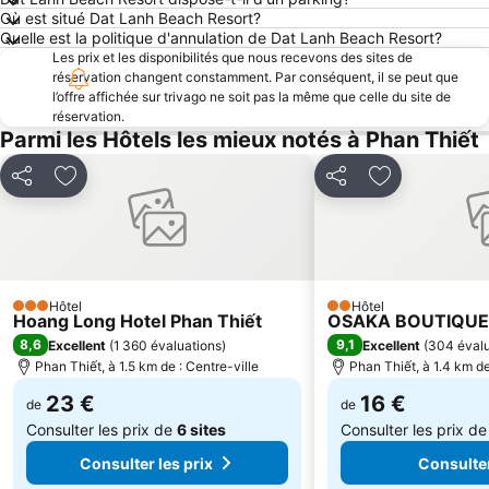
Où est situé Dat Lanh Beach Resort?
Quelle est la politique d'annulation de Dat Lanh Beach Resort?
Les prix et les disponibilités que nous recevons des sites de
réservation changent constamment. Par conséquent, il se peut que
l’offre affichée sur trivago ne soit pas la même que celle du site de
réservation.
Parmi les Hôtels les mieux notés à Phan Thiết
Partager
Ajouter à mes favoris
Partager
Ajouter à mes
Hôtel
Hôtel
3 Étoiles
2 Étoiles
Hoang Long Hotel Phan Thiết
OSAKA BOUTIQUE
8,6
9,1
Excellent
(
1 360 évaluations
)
Excellent
(
304 évalu
Phan Thiết, à 1.5 km de : Centre-ville
Phan Thiết, à 1.4 km de
23 €
16 €
de
de
Consulter les prix de
6 sites
Consulter les prix d
Consulter les prix
Consulter