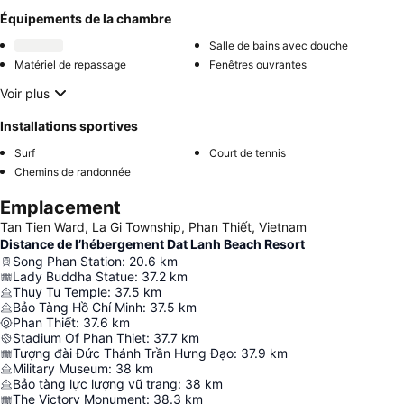
Équipements de la chambre
Salle de bains avec douche
Matériel de repassage
Fenêtres ouvrantes
Voir plus
Installations sportives
Surf
Court de tennis
Chemins de randonnée
Emplacement
Tan Tien Ward, La Gi Township, Phan Thiết, Vietnam
Distance de l’hébergement Dat Lanh Beach Resort
Song Phan Station
:
20.6
km
Lady Buddha Statue
:
37.2
km
Thuy Tu Temple
:
37.5
km
Bảo Tàng Hồ Chí Minh
:
37.5
km
Phan Thiết
:
37.6
km
Stadium Of Phan Thiet
:
37.7
km
Tượng đài Đức Thánh Trần Hưng Đạo
:
37.9
km
Military Museum
:
38
km
Bảo tàng lực lượng vũ trang
:
38
km
The Victory Monument
:
38.3
km