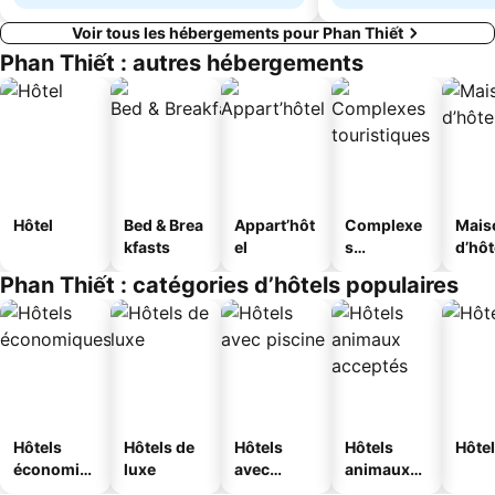
Voir tous les hébergements pour Phan Thiết
Phan Thiết : autres hébergements
Hôtel
Bed & Brea
Appart’hôt
Complexe
Mais
kfasts
el
s
d’hô
touristique
Phan Thiết : catégories d’hôtels populaires
s
Hôtels
Hôtels de
Hôtels
Hôtels
Hôtel
économiq
luxe
avec
animaux
ues
piscine
acceptés